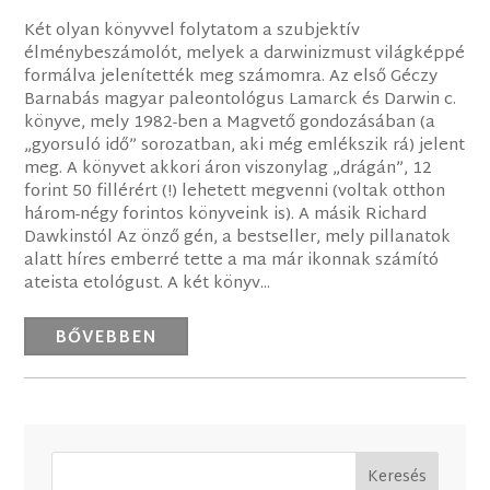
Két olyan könyvvel folytatom a szubjektív
élménybeszámolót, melyek a darwinizmust világképpé
formálva jelenítették meg számomra. Az első Géczy
Barnabás magyar paleontológus Lamarck és Darwin c.
könyve, mely 1982-ben a Magvető gondozásában (a
„gyorsuló idő” sorozatban, aki még emlékszik rá) jelent
meg. A könyvet akkori áron viszonylag „drágán”, 12
forint 50 fillérért (!) lehetett megvenni (voltak otthon
három-négy forintos könyveink is). A másik Richard
Dawkinstól Az önző gén, a bestseller, mely pillanatok
alatt híres emberré tette a ma már ikonnak számító
ateista etológust. A két könyv...
BŐVEBBEN