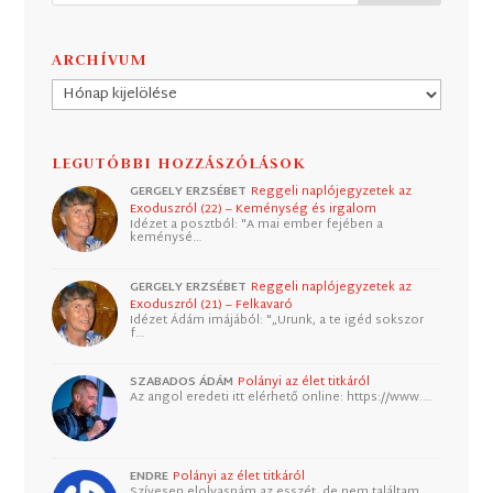
ARCHÍVUM
Archívum
LEGUTÓBBI HOZZÁSZÓLÁSOK
GERGELY ERZSÉBET
Reggeli naplójegyzetek az
Exoduszról (22) – Keménység és irgalom
Idézet a posztból: "A mai ember fejében a
keménysé…
GERGELY ERZSÉBET
Reggeli naplójegyzetek az
Exoduszról (21) – Felkavaró
Idézet Ádám imájából: "„Urunk, a te igéd sokszor
f…
SZABADOS ÁDÁM
Polányi az élet titkáról
Az angol eredeti itt elérhető online: https://www.…
ENDRE
Polányi az élet titkáról
Szívesen elolvasnám az esszét, de nem találtam.