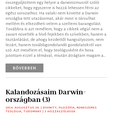
összegyűjtöttem egy helyre a darwinizmusról szóló
cikkeket, hogy egyszerre is hozzá lehessen férni az
egész sorozathoz. Ha valaki nem követte a Darwin-
országba tett utazásomat, akár most is társulhat
mellém és elkezdheti velem a szellemi barangolást.
Továbbra is azt remélem, hogy a cikkek végül nem a
zavart növelték a hívő fejekben és szívekben, hanem a
tisztánlátást, de ahogy kezdettől hangsúlyozom, nem
lezárt, hanem továbbgondolandó gondolatokról van
szó. Azt mesélem el, hogy teológusként én hova
jutottam ezzel a témával, miután átrágtam magam a...
BŐVEBBEN
Kalandozásaim Darwin-
országban (3)
2014. AUGUSZTUS 30.
|
DIVINITY
,
FILOZÓFIA
,
RENDSZERES
TEOLÓGIA
,
TUDOMÁNY
| 3 HOZZÁSZÓLÁSOK