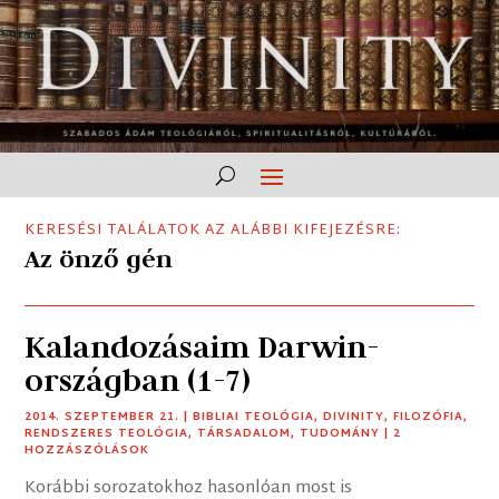
KERESÉSI TALÁLATOK AZ ALÁBBI KIFEJEZÉSRE:
Az önző gén
Kalandozásaim Darwin-
országban (1-7)
2014. SZEPTEMBER 21.
|
BIBLIAI TEOLÓGIA
,
DIVINITY
,
FILOZÓFIA
,
RENDSZERES TEOLÓGIA
,
TÁRSADALOM
,
TUDOMÁNY
| 2
HOZZÁSZÓLÁSOK
Korábbi sorozatokhoz hasonlóan most is