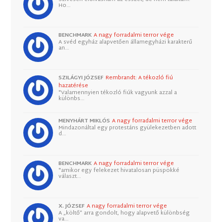
Ho…
BENCHMARK
A nagy forradalmi terror vége
A svéd egyház alapvetően államegyházi karakterű
an…
SZILÁGYI JÓZSEF
Rembrandt: A tékozló fiú
hazatérése
"Valamennyien tékozló fiúk vagyunk azzal a
különbs…
MENYHÁRT MIKLÓS
A nagy forradalmi terror vége
Mindazonáltal egy protestáns gyülekezetben adott
d…
BENCHMARK
A nagy forradalmi terror vége
"amikor egy felekezet hivatalosan püspökké
választ…
X. JÓZSEF
A nagy forradalmi terror vége
A „költő” arra gondolt, hogy alapvető különbség
va…