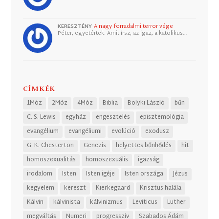
KERESZTÉNY
A nagy forradalmi terror vége
Péter, egyetértek. Amit írsz, az igaz, a katolikus…
CÍMKÉK
1Móz
2Móz
4Móz
Biblia
Bolyki László
bűn
C. S. Lewis
egyház
engesztelés
episztemológia
evangélium
evangéliumi
evolúció
exodusz
G. K. Chesterton
Genezis
helyettes bűnhődés
hit
homoszexualitás
homoszexuális
igazság
irodalom
Isten
Isten igéje
Isten országa
Jézus
kegyelem
kereszt
Kierkegaard
Krisztus halála
Kálvin
kálvinista
kálvinizmus
Leviticus
Luther
megváltás
Numeri
progresszív
Szabados Ádám