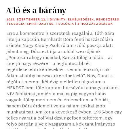
A ló és a bárány
2023. SZEPTEMBER 12.
|
DIVINITY
,
ELMÉLKEDÉSEK
,
RENDSZERES
TEOLÓGIA
,
SPIRITUALITÁS
,
TEOLÓGIA
| 3 HOZZÁSZÓLÁSOK
Erre a kommentre is szeretnék reagálni a Tóth Sára
interjú kapcsán. Bernhardt Dóra fenti hozzászólása
szintén Nagy Károly Zsolt rólam szóló posztja alatt
jelent meg. Dóra ezt írja az oldal szerzőjének:
„Pontosan ahogy mondod, Karcsi. Kilóg a lóláb – az
interjú nagy részére – a legfontosabb és
legérdekesebb kérdésekre – semmi reakció, csak
Ádám »hobby horse«-ai kerülnek elő”. Nos, Dórát is
régóta ismerem, két évig mellette dolgoztam a
MEKDSZ-ben, tőle kaptam búcsúzóul a magyarázatos
NIV Bibliámat, amiért a mai napig nagyon hálás
vagyok, főleg mert nem én érdemeltem a Bibliát,
hanem Dóra érdemelt volna nálam sokkal jobb
munkatársat. Amikor a következő évben, 1995-ben egy
teljes nyarat a bolíviai dzsungelben töltöttem, egy
folyó partján ülve olvasgattam a kék tanulmányozó