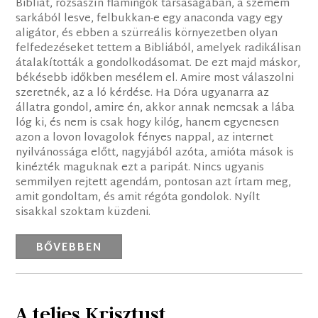
Bibliát, rózsaszín flamingók társaságában, a szemem
sarkából lesve, felbukkan-e egy anaconda vagy egy
aligátor, és ebben a szürreális környezetben olyan
felfedezéseket tettem a Bibliából, amelyek radikálisan
átalakították a gondolkodásomat. De ezt majd máskor,
békésebb időkben mesélem el. Amire most válaszolni
szeretnék, az a ló kérdése. Ha Dóra ugyanarra az
állatra gondol, amire én, akkor annak nemcsak a lába
lóg ki, és nem is csak hogy kilóg, hanem egyenesen
azon a lovon lovagolok fényes nappal, az internet
nyilvánossága előtt, nagyjából azóta, amióta mások is
kinézték maguknak ezt a paripát. Nincs ugyanis
semmilyen rejtett agendám, pontosan azt írtam meg,
amit gondoltam, és amit régóta gondolok. Nyílt
sisakkal szoktam küzdeni.
BŐVEBBEN
A teljes Krisztust