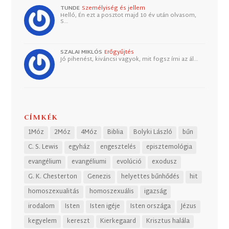
TUNDE
Személyiség és jellem
Helló, Én ezt a posztot majd 10 év után olvasom,
S…
SZALAI MIKLÓS
Erőgyűjtés
Jó pihenést, kiváncsi vagyok, mit fogsz írni az ál…
CÍMKÉK
1Móz
2Móz
4Móz
Biblia
Bolyki László
bűn
C. S. Lewis
egyház
engesztelés
episztemológia
evangélium
evangéliumi
evolúció
exodusz
G. K. Chesterton
Genezis
helyettes bűnhődés
hit
homoszexualitás
homoszexuális
igazság
irodalom
Isten
Isten igéje
Isten országa
Jézus
kegyelem
kereszt
Kierkegaard
Krisztus halála