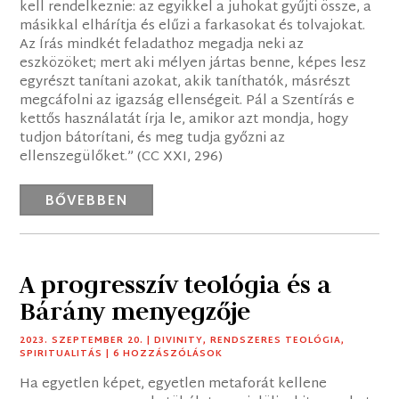
kell rendelkeznie: az egyikkel a juhokat gyűjti össze, a
másikkal elhárítja és elűzi a farkasokat és tolvajokat.
Az Írás mindkét feladathoz megadja neki az
eszközöket; mert aki mélyen jártas benne, képes lesz
egyrészt tanítani azokat, akik taníthatók, másrészt
megcáfolni az igazság ellenségeit. Pál a Szentírás e
kettős használatát írja le, amikor azt mondja, hogy
tudjon bátorítani, és meg tudja győzni az
ellenszegülőket.” (CC XXI, 296)
BŐVEBBEN
A progresszív teológia és a
Bárány menyegzője
2023. SZEPTEMBER 20.
|
DIVINITY
,
RENDSZERES TEOLÓGIA
,
SPIRITUALITÁS
| 6 HOZZÁSZÓLÁSOK
Ha egyetlen képet, egyetlen metaforát kellene