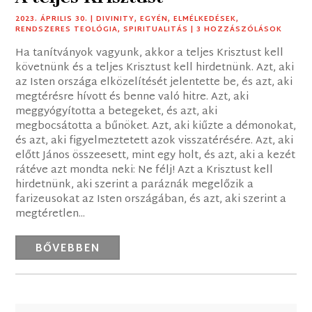
2023. ÁPRILIS 30.
|
DIVINITY
,
EGYÉN
,
ELMÉLKEDÉSEK
,
RENDSZERES TEOLÓGIA
,
SPIRITUALITÁS
| 3 HOZZÁSZÓLÁSOK
Ha tanítványok vagyunk, akkor a teljes Krisztust kell
követnünk és a teljes Krisztust kell hirdetnünk. Azt, aki
az Isten országa elközelítését jelentette be, és azt, aki
megtérésre hívott és benne való hitre. Azt, aki
meggyógyította a betegeket, és azt, aki
megbocsátotta a bűnöket. Azt, aki kiűzte a démonokat,
és azt, aki figyelmeztetett azok visszatérésére. Azt, aki
előtt János összeesett, mint egy holt, és azt, aki a kezét
rátéve azt mondta neki: Ne félj! Azt a Krisztust kell
hirdetnünk, aki szerint a paráznák megelőzik a
farizeusokat az Isten országában, és azt, aki szerint a
megtéretlen...
BŐVEBBEN