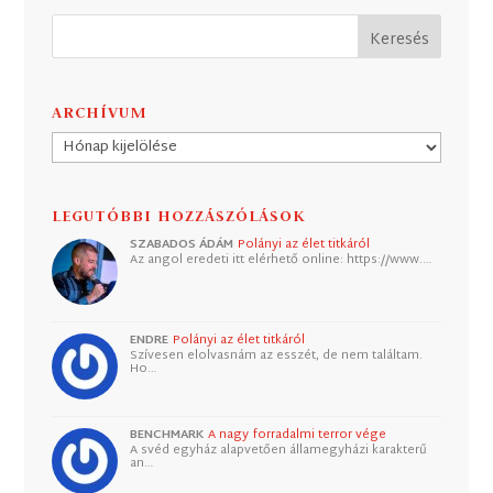
ARCHÍVUM
Archívum
LEGUTÓBBI HOZZÁSZÓLÁSOK
SZABADOS ÁDÁM
Polányi az élet titkáról
Az angol eredeti itt elérhető online: https://www.…
ENDRE
Polányi az élet titkáról
Szívesen elolvasnám az esszét, de nem találtam.
Ho…
BENCHMARK
A nagy forradalmi terror vége
A svéd egyház alapvetően államegyházi karakterű
an…