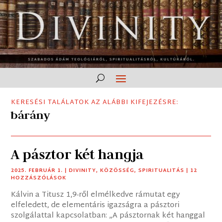
KERESÉSI TALÁLATOK AZ ALÁBBI KIFEJEZÉSRE:
bárány
A pásztor két hangja
2025. FEBRUÁR 1.
|
DIVINITY
,
KÖZÖSSÉG
,
SPIRITUALITÁS
| 12
HOZZÁSZÓLÁSOK
Kálvin a Titusz 1,9-ről elmélkedve rámutat egy
elfeledett, de elementáris igazságra a pásztori
szolgálattal kapcsolatban: „A pásztornak két hanggal