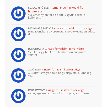
SZILÁGYI JÓZSEF
Rembrandt: A tékozló fiú
hazatérése
"Valamennyien tékozló fiúk vagyunk azzal a
különbs…
MENYHÁRT MIKLÓS
A nagy forradalmi terror vége
Mindazonáltal egy protestáns gyülekezetben adott
d…
BENCHMARK
A nagy forradalmi terror vége
"amikor egy felekezet hivatalosan püspökké
választ…
X. JÓZSEF
A nagy forradalmi terror vége
A „költő” arra gondolt, hogy alapvető különbség
va…
KERESZTÉNY
A nagy forradalmi terror vége
Péter, egyetértek. Amit írsz, az igaz, a katolikus…