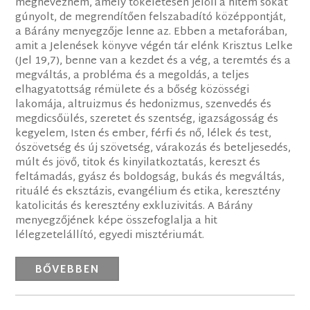
megneveznem, amely tökéletesen jelöli a hitem sokat
gúnyolt, de megrendítően felszabadító középpontját,
a Bárány menyegzője lenne az. Ebben a metaforában,
amit a Jelenések könyve végén tár elénk Krisztus Lelke
(Jel 19,7), benne van a kezdet és a vég, a teremtés és a
megváltás, a probléma és a megoldás, a teljes
elhagyatottság rémülete és a bőség közösségi
lakomája, altruizmus és hedonizmus, szenvedés és
megdicsőülés, szeretet és szentség, igazságosság és
kegyelem, Isten és ember, férfi és nő, lélek és test,
ószövetség és új szövetség, várakozás és beteljesedés,
múlt és jövő, titok és kinyilatkoztatás, kereszt és
feltámadás, gyász és boldogság, bukás és megváltás,
rituálé és eksztázis, evangélium és etika, keresztény
katolicitás és keresztény exkluzivitás. A Bárány
menyegzőjének képe összefoglalja a hit
lélegzetelállító, egyedi misztériumát.
BŐVEBBEN