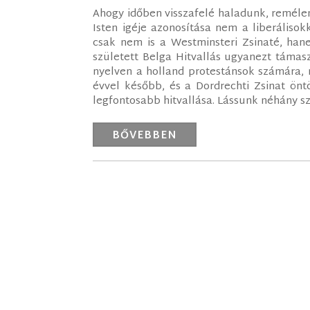
Ahogy időben visszafelé haladunk, remélem
Isten igéje azonosítása nem a liberáliso
csak nem is a Westminsteri Zsinaté, hane
született Belga Hitvallás ugyanezt támasz
nyelven a holland protestánsok számára, 
évvel később, és a Dordrechti Zsinat ön
legfontosabb hitvallása. Lássunk néhány sz
BŐVEBBEN