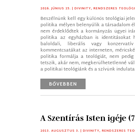
2026. JÚNIUS 15.
|
DIVINITY
,
RENDSZERES TEOLÓG
Beszélnünk kell egy különös teológiai jel
politika mélyen belenyúlik a társadalom é
nem érdeklődtek a kormányzás ügyei irá
politika az egyházban is identitásokat h
baloldali, liberális vagy konzervatí
kommentcsatákat az interneten, méricské
politika formálja a teológiát, nem pedi
tetszik, akár nem, megkerülhetetlenné vált
a politikai teológiánk és a szívünk indulat
BŐVEBBEN
A Szentírás Isten igéje (7
2013. AUGUSZTUS 3.
|
DIVINITY
,
RENDSZERES TEO