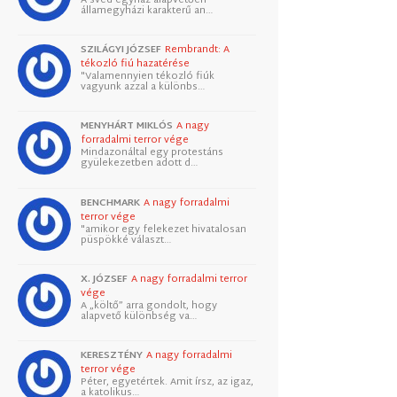
államegyházi karakterű an…
SZILÁGYI JÓZSEF
Rembrandt: A
tékozló fiú hazatérése
"Valamennyien tékozló fiúk
vagyunk azzal a különbs…
MENYHÁRT MIKLÓS
A nagy
forradalmi terror vége
Mindazonáltal egy protestáns
gyülekezetben adott d…
BENCHMARK
A nagy forradalmi
terror vége
"amikor egy felekezet hivatalosan
püspökké választ…
X. JÓZSEF
A nagy forradalmi terror
vége
A „költő” arra gondolt, hogy
alapvető különbség va…
KERESZTÉNY
A nagy forradalmi
terror vége
Péter, egyetértek. Amit írsz, az igaz,
a katolikus…