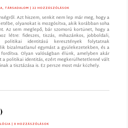
IA
,
TÁRSADALOM
| 22 HOZZÁSZÓLÁSOK
enségről. Azt hiszem, senkit nem lep már meg, hogy a
letébe, olyanokat is mozgósítva, akik korábban soha
nt. Az sem meglepő, bár szomorú kortünet, hogy a
oz létre: fideszes, tiszás, mihazánkos, jobboldali,
v politikai identitású keresztények folytatnak
lik bizalmatlanul egymást a gyülekezetekben, és a
g fordítva. Olyan valóságban élünk, amelyben akár
 a politikai identitás, ezért megkerülhetetlenné vált
ainak a tisztázása is. Ez persze most már közhely.
)
LÓGIA
| 0 HOZZÁSZÓLÁSOK