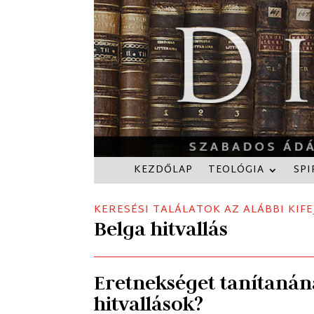
KEZDŐLAP
TEOLÓGIA
SPI
KERESÉSI TALÁLATOK AZ ALÁBBI KIFE
Belga hitvallás
Eretnekséget tanítanán
hitvallások?