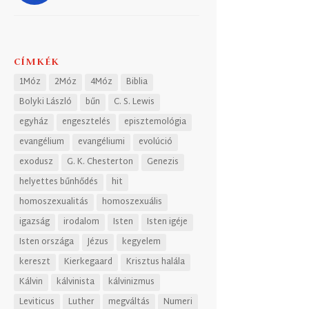
CÍMKÉK
1Móz
2Móz
4Móz
Biblia
Bolyki László
bűn
C. S. Lewis
egyház
engesztelés
episztemológia
evangélium
evangéliumi
evolúció
exodusz
G. K. Chesterton
Genezis
helyettes bűnhődés
hit
homoszexualitás
homoszexuális
igazság
irodalom
Isten
Isten igéje
Isten országa
Jézus
kegyelem
kereszt
Kierkegaard
Krisztus halála
Kálvin
kálvinista
kálvinizmus
Leviticus
Luther
megváltás
Numeri