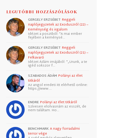
LEGUTÓBBI HOZZÁSZÓLÁSOK
GERGELY ERZSÉBET
Reggeli
naplójegyzetek az Exoduszról (22) –
Keménység és irgalom
Idézet a posztból: "A mai ember
fejében a keménysé…
GERGELY ERZSÉBET
Reggeli
naplójegyzetek az Exoduszról (21) –
Felkavaró
Idézet Ádám imájából: "„Urunk, a te
igéd sokszor f…
SZABADOS ÁDÁM
Polányi az élet
titkáról
Az angol eredeti itt elérhető online:
https://www.…
ENDRE
Polányi az élet titkáról
Szívesen elolvasnám az esszét, de
nem találtam. Ho…
BENCHMARK
A nagy forradalmi
terror vége
A svéd egyház alapvetően