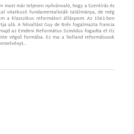
 most már teljesen nyilvánvaló, hogy a Szentírás és
kkal vitatkozó fundamentalisták találmánya, de még
m a klasszikus reformátori álláspont. Az 1561-ben
tja alá. A hitvallást Guy de Brés fogalmazta francia
majd az Emdeni Református Szinódus fogadta el tíz
tötte végső formába. Ez ma a holland reformátusok
emelvényt...