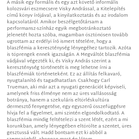
A másik egy formális és egy azt követő informális
kolozsvári eszmecsere Visky Andrással, a Kitelepítés
című könyv írójával, a kinyilatkoztatás és az irodalom
kapcsolatáról. Amikor beszélgetőtársam a
performansz-színház egyik megbotránkoztató
jelenetét hozta szóba, magamban ösztönösen tovább
ugrottam az erdélyi író ismert tételére, hogy a
blaszfémia a kereszténység lényegéhez tartozik. Azóta
is töprengek ennek igazságán. A Megváltót blaszfémia
vádjával végezték ki, és Visky András szerint a
kereszténység történetét is meg lehetne írni a
blaszfémiák történeteként. Ez az állítás felkavaró,
nyugtalanító és tagadhatatlan. Csakhogy Carl
Trueman, aki már azt a nyugati generációt képviseli,
amelynek friss élménye nem az üres vallásosság
botránya, hanem a szekuláris eltörléskultúra
dermesztő fenyegetése, egy egyszerű összefüggésre
hívja fel a figyelmet, ami szintén elgondolkodtató. A
blaszfémia mindig feltételezi a szent létét, ezért a mi
korunkban, amely lényegében eltörölte a szentet, üres
gesztussá vált. Hadd bontsam ezt ki abból a