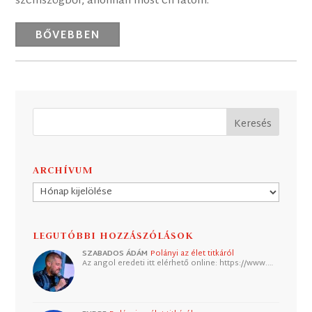
szemszögből, ahonnan most én látom.
BŐVEBBEN
ARCHÍVUM
Archívum
LEGUTÓBBI HOZZÁSZÓLÁSOK
SZABADOS ÁDÁM
Polányi az élet titkáról
Az angol eredeti itt elérhető online: https://www.…