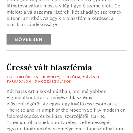
pőrén (valóságos és átvitt értelemben egyaránt)
láthatóvá váltak most a világ figyelő szeme előtt. De
mielőtt a válaszomra rátérek, két akadályt szeretnék
eltenni az útból. Az egyik a blaszfémia kérdése, a
másik a szándékosságé.
BŐVEBBEN
Üressé vált blaszfémia
2023. OKTÓBER 5.
|
DIVINITY
,
FILOZÓFIA
,
MŰVÉSZET
,
TÁRSADALOM
| 5 HOZZÁSZÓLÁSOK
Két hatás ért a közelmúltban, ami mélyebben
elgondolkodtatott a művészi blaszfémia
időszerűségéről. Az egyik egy kiváló esszésorozat a
The Rise and Triumph of the Modern Self [A modern én
felemelkedése és bukása] szerzőjétől, Carl R.
Truemantól, akinek borotvaéles szellemességét
egykori tanáromként személyesen is tapasztalhattam.