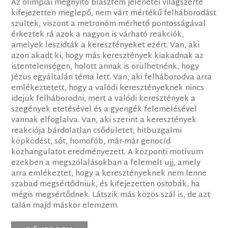
Az olimpiai megnyitó blaszfém jelenetei világszerte
kifejezetten meglepő, nem várt mértékű felháborodást
szültek, viszont a metronóm mérhető pontosságával
érkeztek rá azok a nagyon is várható reakciók,
amelyek leszidták a keresztényeket ezért. Van, aki
azon akadt ki, hogy más keresztények kiakadnak az
istentelenségen, holott annak is örülhetnénk, hogy
Jézus egyáltalán téma lett. Van, aki felháborodva arra
emlékeztetett, hogy a valódi keresztényeknek nincs
idejük felháborodni, mert a valódi keresztények a
szegények etetésével és a gyengék felemelésével
vannak elfoglalva. Van, aki szerint a keresztények
reakciója bárdolatlan csődületet, hitbuzgalmi
köpködést, sőt, homofób, már-már genocíd
közhangulatot eredményezett. A központi motívum
ezekben a megszólalásokban a felemelt ujj, amely
arra emlékeztet, hogy a keresztényeknek nem lenne
szabad megsértődniük, és kifejezetten ostobák, ha
mégis megsértődnek. Látszik más közös szál is, de azt
talán majd máskor elemzem.