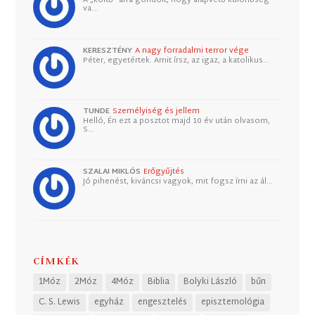
va…
KERESZTÉNY
A nagy forradalmi terror vége
Péter, egyetértek. Amit írsz, az igaz, a katolikus…
TUNDE
Személyiség és jellem
Helló, Én ezt a posztot majd 10 év után olvasom,
S…
SZALAI MIKLÓS
Erőgyűjtés
Jó pihenést, kiváncsi vagyok, mit fogsz írni az ál…
CÍMKÉK
1Móz
2Móz
4Móz
Biblia
Bolyki László
bűn
C. S. Lewis
egyház
engesztelés
episztemológia