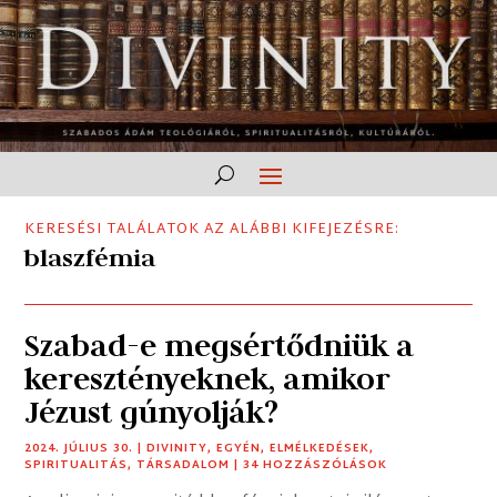
KERESÉSI TALÁLATOK AZ ALÁBBI KIFEJEZÉSRE:
blaszfémia
Szabad-e megsértődniük a
keresztényeknek, amikor
Jézust gúnyolják?
2024. JÚLIUS 30.
|
DIVINITY
,
EGYÉN
,
ELMÉLKEDÉSEK
,
SPIRITUALITÁS
,
TÁRSADALOM
| 34 HOZZÁSZÓLÁSOK