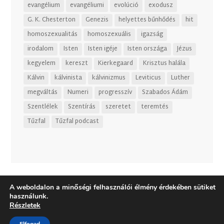
evangélium
evangéliumi
evolúció
exodusz
G. K. Chesterton
Genezis
helyettes bűnhődés
hit
homoszexualitás
homoszexuális
igazság
irodalom
Isten
Isten igéje
Isten országa
Jézus
kegyelem
kereszt
Kierkegaard
Krisztus halála
Kálvin
kálvinista
kálvinizmus
Leviticus
Luther
megváltás
Numeri
progresszív
Szabados Ádám
Szentlélek
Szentírás
szeretet
teremtés
Tűzfal
Tűzfal podcast
A weboldalon a minőségi felhasználói élmény érdekében sütiket
használunk.
Részletek