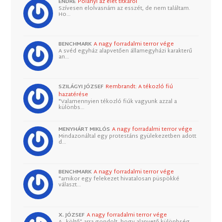
ENDRE
Polányi az élet titkáról
Szívesen elolvasnám az esszét, de nem találtam.
Ho…
BENCHMARK
A nagy forradalmi terror vége
A svéd egyház alapvetően államegyházi karakterű
an…
SZILÁGYI JÓZSEF
Rembrandt: A tékozló fiú
hazatérése
"Valamennyien tékozló fiúk vagyunk azzal a
különbs…
MENYHÁRT MIKLÓS
A nagy forradalmi terror vége
Mindazonáltal egy protestáns gyülekezetben adott
d…
BENCHMARK
A nagy forradalmi terror vége
"amikor egy felekezet hivatalosan püspökké
választ…
X. JÓZSEF
A nagy forradalmi terror vége
A „költő” arra gondolt, hogy alapvető különbség