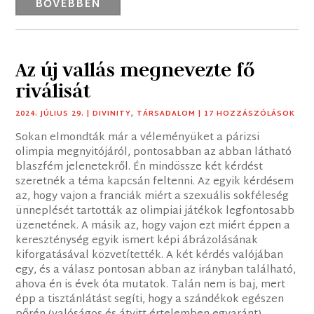
BŐVEBBEN
Az új vallás megnevezte fő
riválisát
2024. JÚLIUS 29.
|
DIVINITY
,
TÁRSADALOM
| 17 HOZZÁSZÓLÁSOK
Sokan elmondták már a véleményüket a párizsi
olimpia megnyitójáról, pontosabban az abban látható
blaszfém jelenetekről. Én mindössze két kérdést
szeretnék a téma kapcsán feltenni. Az egyik kérdésem
az, hogy vajon a franciák miért a szexuális sokféleség
ünneplését tartották az olimpiai játékok legfontosabb
üzenetének. A másik az, hogy vajon ezt miért éppen a
kereszténység egyik ismert képi ábrázolásának
kiforgatásával közvetítették. A két kérdés valójában
egy, és a válasz pontosan abban az irányban található,
ahova én is évek óta mutatok. Talán nem is baj, mert
épp a tisztánlátást segíti, hogy a szándékok egészen