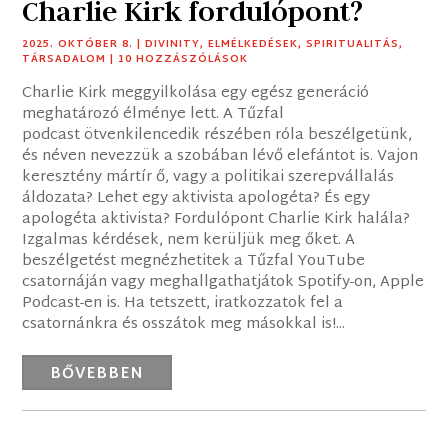
Charlie Kirk fordulópont?
2025. OKTÓBER 8.
|
DIVINITY
,
ELMÉLKEDÉSEK
,
SPIRITUALITÁS
,
TÁRSADALOM
| 10 HOZZÁSZÓLÁSOK
Charlie Kirk meggyilkolása egy egész generáció
meghatározó élménye lett. A Tűzfal
podcast ötvenkilencedik részében róla beszélgetünk,
és néven nevezzük a szobában lévő elefántot is. Vajon
keresztény mártír ő, vagy a politikai szerepvállalás
áldozata? Lehet egy aktivista apologéta? És egy
apologéta aktivista? Fordulópont Charlie Kirk halála?
Izgalmas kérdések, nem kerüljük meg őket. A
beszélgetést megnézhetitek a Tűzfal YouTube
csatornáján vagy meghallgathatjátok Spotify-on, Apple
Podcast-en is. Ha tetszett, iratkozzatok fel a
csatornánkra és osszátok meg másokkal is!...
BŐVEBBEN