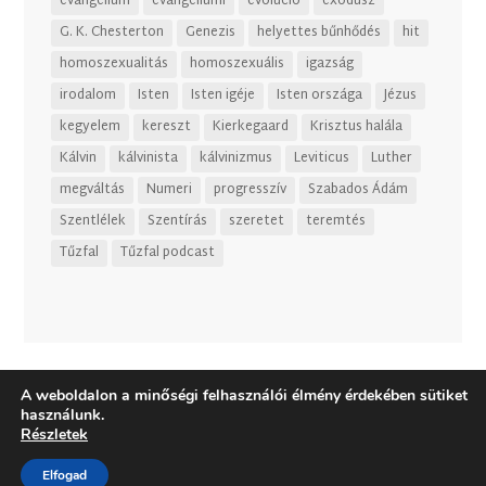
evangélium
evangéliumi
evolúció
exodusz
G. K. Chesterton
Genezis
helyettes bűnhődés
hit
homoszexualitás
homoszexuális
igazság
irodalom
Isten
Isten igéje
Isten országa
Jézus
kegyelem
kereszt
Kierkegaard
Krisztus halála
Kálvin
kálvinista
kálvinizmus
Leviticus
Luther
megváltás
Numeri
progresszív
Szabados Ádám
Szentlélek
Szentírás
szeretet
teremtés
Tűzfal
Tűzfal podcast
A weboldalon a minőségi felhasználói élmény érdekében sütiket
használunk.
Részletek
Elfogad
Dizájn:
Elegant Themes
| Motor:
WordPress