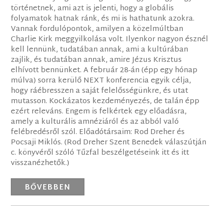
történetnek, ami azt is jelenti, hogy a globális
folyamatok hatnak ránk, és mi is hathatunk azokra.
Vannak fordulópontok, amilyen a közelmúltban
Charlie Kirk meggyilkolása volt. Ilyenkor nagyon észnél
kell lennünk, tudatában annak, ami a kultúrában
zajlik, és tudatában annak, amire Jézus Krisztus
elhívott bennünket. A február 28-án (épp egy hónap
múlva) sorra kerülő NEXT konferencia egyik célja,
hogy ráébresszen a saját felelősségünkre, és utat
mutasson. Kockázatos kezdeményezés, de talán épp
ezért releváns. Engem is felkértek egy előadásra,
amely a kulturális amnéziáról és az abból való
felébredésről szól. Előadótársaim: Rod Dreher és
Pocsaji Miklós. (Rod Dreher Szent Benedek válaszútján
c. könyvéről szóló Tűzfal beszélgetéseink itt és itt
visszanézhetők.)
BŐVEBBEN