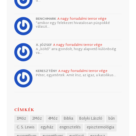
d…
BENCHMARK
A nagy forradalmi terror vége
"amikor egy felekezet hivatalosan püspökké
választ…
X. JÓZSEF
A nagy forradalmi terror vége
A „költő” arra gondolt, hogy alapvető különbség
va…
KERESZTÉNY
A nagy forradalmi terror vége
Péter, egyetértek. Amit írsz, az igaz, a katolikus…
CÍMKÉK
1Móz
2Móz
4Móz
Biblia
Bolyki László
bűn
C. S. Lewis
egyház
engesztelés
episztemológia