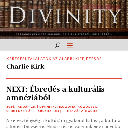
KERESÉSI TALÁLATOK AZ ALÁBBI KIFEJEZÉSRE:
Charlie Kirk
NEXT: Ébredés a kulturális
amnéziából
2026. JANUÁR 28.
|
DIVINITY
,
FILOZÓFIA
,
KÖZÖSSÉG
,
SPIRITUALITÁS
,
TÁRSADALOM
| 0 HOZZÁSZÓLÁSOK
A kereszténység a kultúrára gyakorol hatást, a kultúra
a kereszténységre. Mindig részei vagyunk egy nagyobb