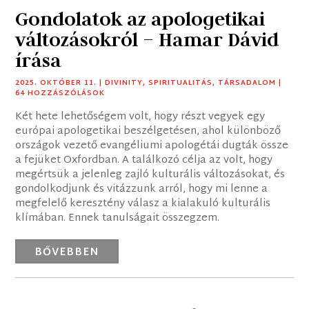
Gondolatok az apologetikai
változásokról – Hamar Dávid
írása
2025. OKTÓBER 11.
|
DIVINITY
,
SPIRITUALITÁS
,
TÁRSADALOM
|
64 HOZZÁSZÓLÁSOK
Két hete lehetőségem volt, hogy részt vegyek egy
európai apologetikai beszélgetésen, ahol különböző
országok vezető evangéliumi apologétái dugták össze
a fejüket Oxfordban. A találkozó célja az volt, hogy
megértsük a jelenleg zajló kulturális változásokat, és
gondolkodjunk és vitázzunk arról, hogy mi lenne a
megfelelő keresztény válasz a kialakuló kulturális
klímában. Ennek tanulságait összegzem.
BŐVEBBEN