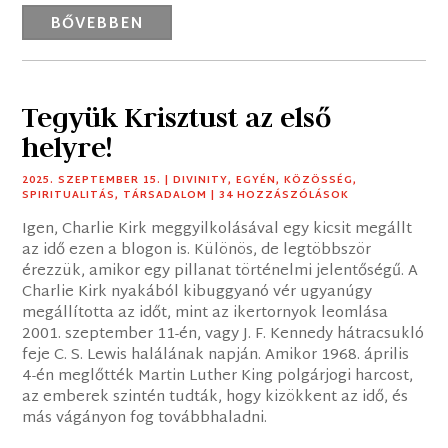
BŐVEBBEN
Tegyük Krisztust az első
helyre!
2025. SZEPTEMBER 15.
|
DIVINITY
,
EGYÉN
,
KÖZÖSSÉG
,
SPIRITUALITÁS
,
TÁRSADALOM
| 34 HOZZÁSZÓLÁSOK
Igen, Charlie Kirk meggyilkolásával egy kicsit megállt
az idő ezen a blogon is. Különös, de legtöbbször
érezzük, amikor egy pillanat történelmi jelentőségű. A
Charlie Kirk nyakából kibuggyanó vér ugyanúgy
megállította az időt, mint az ikertornyok leomlása
2001. szeptember 11-én, vagy J. F. Kennedy hátracsukló
feje C. S. Lewis halálának napján. Amikor 1968. április
4-én meglőtték Martin Luther King polgárjogi harcost,
az emberek szintén tudták, hogy kizökkent az idő, és
más vágányon fog továbbhaladni.