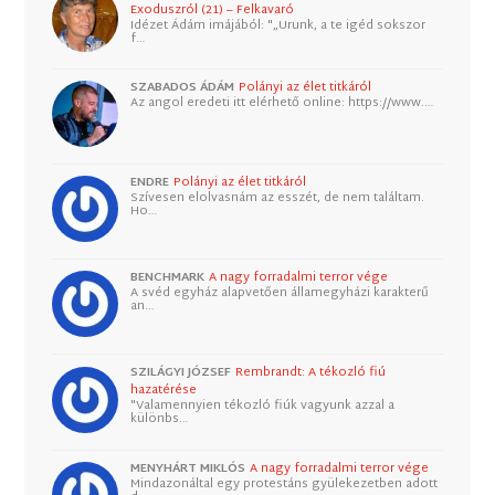
Exoduszról (21) – Felkavaró
Idézet Ádám imájából: "„Urunk, a te igéd sokszor
f…
SZABADOS ÁDÁM
Polányi az élet titkáról
Az angol eredeti itt elérhető online: https://www.…
ENDRE
Polányi az élet titkáról
Szívesen elolvasnám az esszét, de nem találtam.
Ho…
BENCHMARK
A nagy forradalmi terror vége
A svéd egyház alapvetően államegyházi karakterű
an…
SZILÁGYI JÓZSEF
Rembrandt: A tékozló fiú
hazatérése
"Valamennyien tékozló fiúk vagyunk azzal a
különbs…
MENYHÁRT MIKLÓS
A nagy forradalmi terror vége
Mindazonáltal egy protestáns gyülekezetben adott