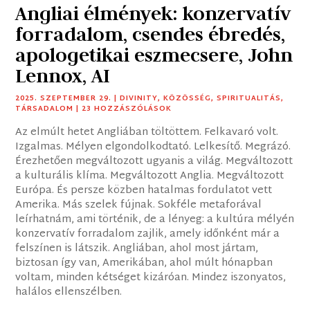
Angliai élmények: konzervatív
forradalom, csendes ébredés,
apologetikai eszmecsere, John
Lennox, AI
2025. SZEPTEMBER 29.
|
DIVINITY
,
KÖZÖSSÉG
,
SPIRITUALITÁS
,
TÁRSADALOM
| 23 HOZZÁSZÓLÁSOK
Az elmúlt hetet Angliában töltöttem. Felkavaró volt.
Izgalmas. Mélyen elgondolkodtató. Lelkesítő. Megrázó.
Érezhetően megváltozott ugyanis a világ. Megváltozott
a kulturális klíma. Megváltozott Anglia. Megváltozott
Európa. És persze közben hatalmas fordulatot vett
Amerika. Más szelek fújnak. Sokféle metaforával
leírhatnám, ami történik, de a lényeg: a kultúra mélyén
konzervatív forradalom zajlik, amely időnként már a
felszínen is látszik. Angliában, ahol most jártam,
biztosan így van, Amerikában, ahol múlt hónapban
voltam, minden kétséget kizáróan. Mindez iszonyatos,
halálos ellenszélben.