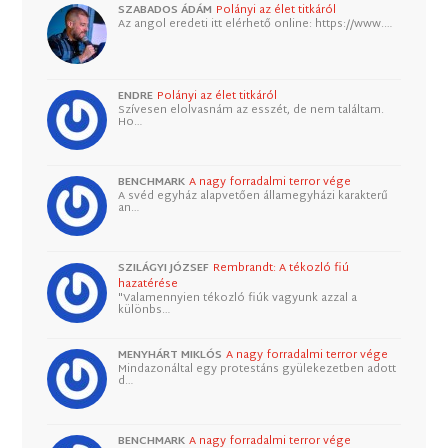
SZABADOS ÁDÁM
Polányi az élet titkáról
Az angol eredeti itt elérhető online: https://www.…
ENDRE
Polányi az élet titkáról
Szívesen elolvasnám az esszét, de nem találtam.
Ho…
BENCHMARK
A nagy forradalmi terror vége
A svéd egyház alapvetően államegyházi karakterű
an…
SZILÁGYI JÓZSEF
Rembrandt: A tékozló fiú
hazatérése
"Valamennyien tékozló fiúk vagyunk azzal a
különbs…
MENYHÁRT MIKLÓS
A nagy forradalmi terror vége
Mindazonáltal egy protestáns gyülekezetben adott
d…
BENCHMARK
A nagy forradalmi terror vége