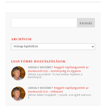
ARCHÍVUM
Archívum
LEGUTÓBBI HOZZÁSZÓLÁSOK
GERGELY ERZSÉBET
Reggeli naplójegyzetek az
Exoduszról (22) – Keménység és irgalom
Idézet a posztból: "A mai ember fejében a
keménysé…
GERGELY ERZSÉBET
Reggeli naplójegyzetek az
Exoduszról (21) – Felkavaró
Idézet Ádám imájából: "„Urunk, a te igéd sokszor
f…