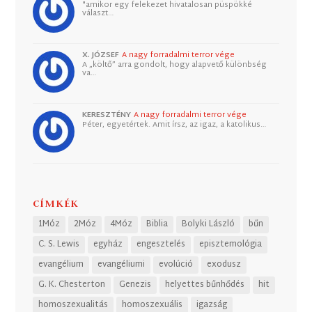
"amikor egy felekezet hivatalosan püspökké
választ…
X. JÓZSEF
A nagy forradalmi terror vége
A „költő” arra gondolt, hogy alapvető különbség
va…
KERESZTÉNY
A nagy forradalmi terror vége
Péter, egyetértek. Amit írsz, az igaz, a katolikus…
CÍMKÉK
1Móz
2Móz
4Móz
Biblia
Bolyki László
bűn
C. S. Lewis
egyház
engesztelés
episztemológia
evangélium
evangéliumi
evolúció
exodusz
G. K. Chesterton
Genezis
helyettes bűnhődés
hit
homoszexualitás
homoszexuális
igazság