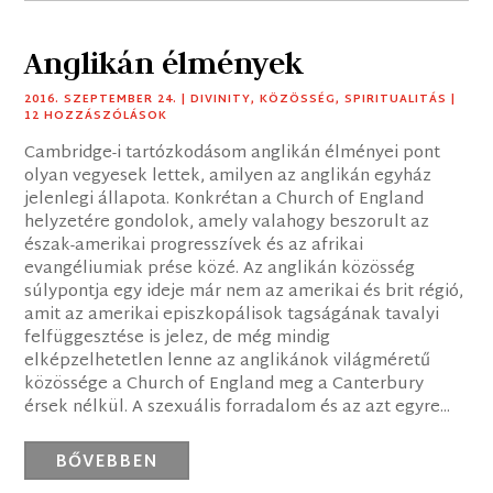
Anglikán élmények
2016. SZEPTEMBER 24.
|
DIVINITY
,
KÖZÖSSÉG
,
SPIRITUALITÁS
|
12 HOZZÁSZÓLÁSOK
Cambridge-i tartózkodásom anglikán élményei pont
olyan vegyesek lettek, amilyen az anglikán egyház
jelenlegi állapota. Konkrétan a Church of England
helyzetére gondolok, amely valahogy beszorult az
észak-amerikai progresszívek és az afrikai
evangéliumiak prése közé. Az anglikán közösség
súlypontja egy ideje már nem az amerikai és brit régió,
amit az amerikai episzkopálisok tagságának tavalyi
felfüggesztése is jelez, de még mindig
elképzelhetetlen lenne az anglikánok világméretű
közössége a Church of England meg a Canterbury
érsek nélkül. A szexuális forradalom és az azt egyre...
BŐVEBBEN