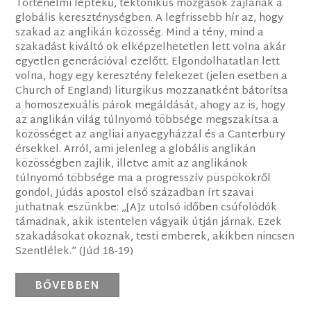
Történelmi léptékű, tektonikus mozgások zajlanak a
globális kereszténységben. A legfrissebb hír az, hogy
szakad az anglikán közösség. Mind a tény, mind a
szakadást kiváltó ok elképzelhetetlen lett volna akár
egyetlen generációval ezelőtt. Elgondolhatatlan lett
volna, hogy egy keresztény felekezet (jelen esetben a
Church of England) liturgikus mozzanatként bátorítsa
a homoszexuális párok megáldását, ahogy az is, hogy
az anglikán világ túlnyomó többsége megszakítsa a
közösséget az angliai anyaegyházzal és a Canterbury
érsekkel. Arról, ami jelenleg a globális anglikán
közösségben zajlik, illetve amit az anglikánok
túlnyomó többsége ma a progresszív püspökökről
gondol, Júdás apostol első században írt szavai
juthatnak eszünkbe: „[A]z utolsó időben csúfolódók
támadnak, akik istentelen vágyaik útján járnak. Ezek
szakadásokat okoznak, testi emberek, akikben nincsen
Szentlélek.” (Júd 18-19)
BŐVEBBEN