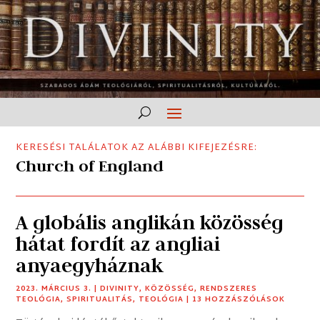
KERESÉSI TALÁLATOK AZ ALÁBBI KIFEJEZÉSRE:
Church of England
A globális anglikán közösség
hátat fordít az angliai
anyaegyháznak
2023. MÁRCIUS 3.
|
DIVINITY
,
KÖZÖSSÉG
,
RENDSZERES
TEOLÓGIA
,
SPIRITUALITÁS
,
TEOLÓGIA
| 13 HOZZÁSZÓLÁSOK