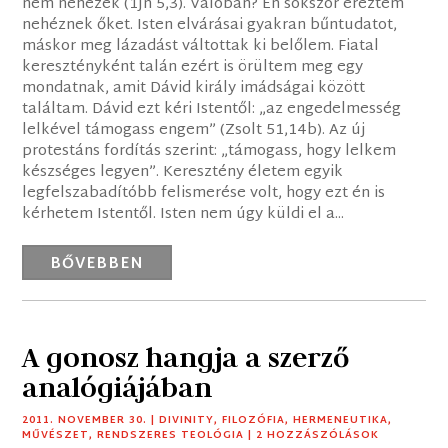
nem nehezek (1Jn 5,3). Valóban? Én sokszor éreztem
nehéznek őket. Isten elvárásai gyakran bűntudatot,
máskor meg lázadást váltottak ki belőlem. Fiatal
keresztényként talán ezért is örültem meg egy
mondatnak, amit Dávid király imádságai között
találtam. Dávid ezt kéri Istentől: „az engedelmesség
lelkével támogass engem” (Zsolt 51,14b). Az új
protestáns fordítás szerint: „támogass, hogy lelkem
készséges legyen”. Keresztény életem egyik
legfelszabadítóbb felismerése volt, hogy ezt én is
kérhetem Istentől. Isten nem úgy küldi el a...
BŐVEBBEN
A gonosz hangja a szerző
analógiájában
2011. NOVEMBER 30.
|
DIVINITY
,
FILOZÓFIA
,
HERMENEUTIKA
,
MŰVÉSZET
,
RENDSZERES TEOLÓGIA
| 2 HOZZÁSZÓLÁSOK