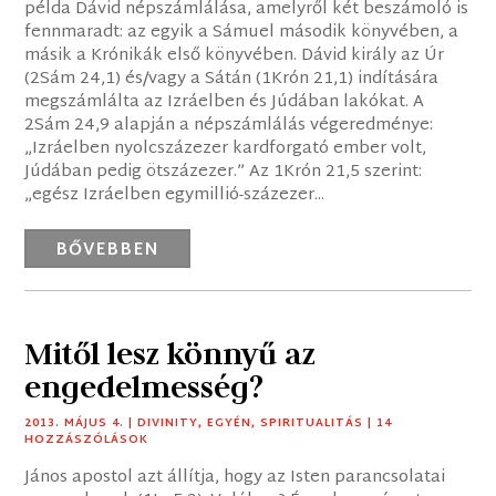
példa Dávid népszámlálása, amelyről két beszámoló is
fennmaradt: az egyik a Sámuel második könyvében, a
másik a Krónikák első könyvében. Dávid király az Úr
(2Sám 24,1) és/vagy a Sátán (1Krón 21,1) indítására
megszámlálta az Izráelben és Júdában lakókat. A
2Sám 24,9 alapján a népszámlálás végeredménye:
„Izráelben nyolcszázezer kardforgató ember volt,
Júdában pedig ötszázezer.” Az 1Krón 21,5 szerint:
„egész Izráelben egymillió-százezer...
BŐVEBBEN
Mitől lesz könnyű az
engedelmesség?
2013. MÁJUS 4.
|
DIVINITY
,
EGYÉN
,
SPIRITUALITÁS
| 14
HOZZÁSZÓLÁSOK
János apostol azt állítja, hogy az Isten parancsolatai