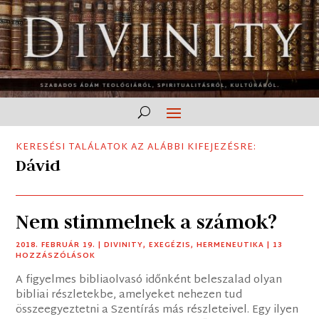
KERESÉSI TALÁLATOK AZ ALÁBBI KIFEJEZÉSRE:
Dávid
Nem stimmelnek a számok?
2018. FEBRUÁR 19.
|
DIVINITY
,
EXEGÉZIS
,
HERMENEUTIKA
| 13
HOZZÁSZÓLÁSOK
A figyelmes bibliaolvasó időnként beleszalad olyan
bibliai részletekbe, amelyeket nehezen tud
összeegyeztetni a Szentírás más részleteivel. Egy ilyen