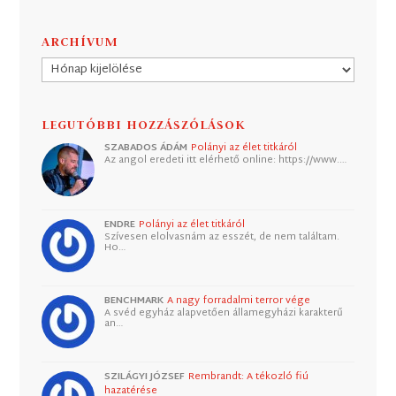
ARCHÍVUM
Archívum
LEGUTÓBBI HOZZÁSZÓLÁSOK
SZABADOS ÁDÁM
Polányi az élet titkáról
Az angol eredeti itt elérhető online: https://www.…
ENDRE
Polányi az élet titkáról
Szívesen elolvasnám az esszét, de nem találtam.
Ho…
BENCHMARK
A nagy forradalmi terror vége
A svéd egyház alapvetően államegyházi karakterű
an…
SZILÁGYI JÓZSEF
Rembrandt: A tékozló fiú
hazatérése