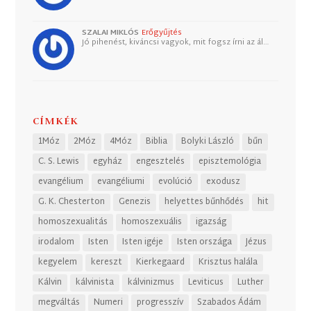
SZALAI MIKLÓS
Erőgyűjtés
Jó pihenést, kiváncsi vagyok, mit fogsz írni az ál…
CÍMKÉK
1Móz
2Móz
4Móz
Biblia
Bolyki László
bűn
C. S. Lewis
egyház
engesztelés
episztemológia
evangélium
evangéliumi
evolúció
exodusz
G. K. Chesterton
Genezis
helyettes bűnhődés
hit
homoszexualitás
homoszexuális
igazság
irodalom
Isten
Isten igéje
Isten országa
Jézus
kegyelem
kereszt
Kierkegaard
Krisztus halála
Kálvin
kálvinista
kálvinizmus
Leviticus
Luther
megváltás
Numeri
progresszív
Szabados Ádám