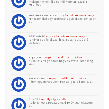
"Valamennyien tékozló fiúk vagyunk azzal a
különbs…
MENYHÁRT MIKLÓS
A nagy forradalmi terror vége
Mindazonáltal egy protestáns gyülekezetben adott
d…
BENCHMARK
A nagy forradalmi terror vége
"amikor egy felekezet hivatalosan püspökké
választ…
X. JÓZSEF
A nagy forradalmi terror vége
A „költő” arra gondolt, hogy alapvető különbség
va…
KERESZTÉNY
A nagy forradalmi terror vége
Péter, egyetértek. Amit írsz, az igaz, a katolikus…
TUNDE
Személyiség és jellem
Helló, Én ezt a posztot majd 10 év után olvasom,
S…