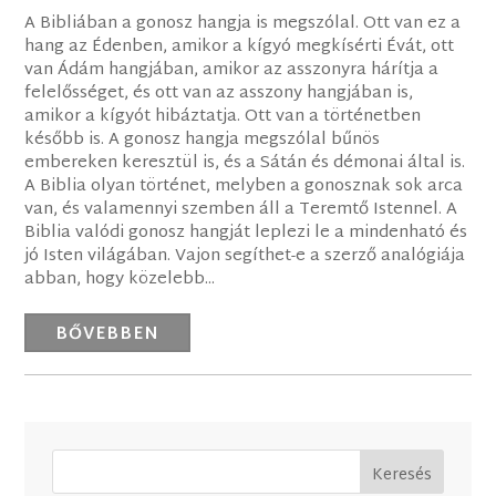
A Bibliában a gonosz hangja is megszólal. Ott van ez a
hang az Édenben, amikor a kígyó megkísérti Évát, ott
van Ádám hangjában, amikor az asszonyra hárítja a
felelősséget, és ott van az asszony hangjában is,
amikor a kígyót hibáztatja. Ott van a történetben
később is. A gonosz hangja megszólal bűnös
embereken keresztül is, és a Sátán és démonai által is.
A Biblia olyan történet, melyben a gonosznak sok arca
van, és valamennyi szemben áll a Teremtő Istennel. A
Biblia valódi gonosz hangját leplezi le a mindenható és
jó Isten világában. Vajon segíthet-e a szerző analógiája
abban, hogy közelebb...
BŐVEBBEN