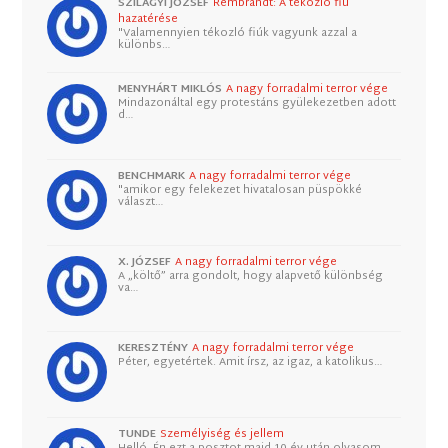
SZILÁGYI JÓZSEF
Rembrandt: A tékozló fiú
hazatérése
"Valamennyien tékozló fiúk vagyunk azzal a
különbs…
MENYHÁRT MIKLÓS
A nagy forradalmi terror vége
Mindazonáltal egy protestáns gyülekezetben adott
d…
BENCHMARK
A nagy forradalmi terror vége
"amikor egy felekezet hivatalosan püspökké
választ…
X. JÓZSEF
A nagy forradalmi terror vége
A „költő” arra gondolt, hogy alapvető különbség
va…
KERESZTÉNY
A nagy forradalmi terror vége
Péter, egyetértek. Amit írsz, az igaz, a katolikus…
TUNDE
Személyiség és jellem