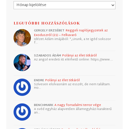
Archívum
LEGUTÓBBI HOZZÁSZÓLÁSOK
GERGELY ERZSÉBET
Reggeli naplójegyzetek az
Exoduszról (21) – Felkavaró
Idézet Ádám imájából: "„Urunk, a te igéd sokszor
f…
SZABADOS ÁDÁM
Polányi az élet titkáról
Az angol eredeti itt elérhető online: https://www.…
ENDRE
Polányi az élet titkáról
Szívesen elolvasnám az esszét, de nem találtam.
Ho…
BENCHMARK
A nagy forradalmi terror vége
A svéd egyház alapvetően államegyházi karakterű
an…