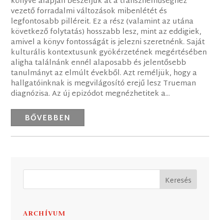
könyve alapján beszéljük át a transzneműséghez
vezető forradalmi változások mibenlétét és
legfontosabb pilléreit. Ez a rész (valamint az utána
következő folytatás) hosszabb lesz, mint az eddigiek,
amivel a könyv fontosságát is jelezni szeretnénk. Saját
kulturális kontextusunk gyökérzetének megértésében
aligha találnánk ennél alaposabb és jelentősebb
tanulmányt az elmúlt évekből. Azt reméljük, hogy a
hallgatóinknak is megvilágosító erejű lesz Trueman
diagnózisa. Az új epizódot megnézhetitek a...
BŐVEBBEN
ARCHÍVUM