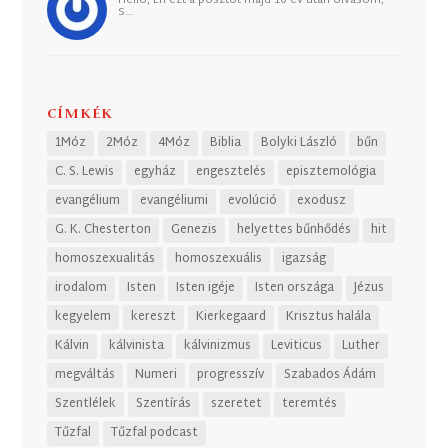
Helló, Én ezt a posztot majd 10 év után olvasom,
S…
CÍMKÉK
1Móz
2Móz
4Móz
Biblia
Bolyki László
bűn
C. S. Lewis
egyház
engesztelés
episztemológia
evangélium
evangéliumi
evolúció
exodusz
G. K. Chesterton
Genezis
helyettes bűnhődés
hit
homoszexualitás
homoszexuális
igazság
irodalom
Isten
Isten igéje
Isten országa
Jézus
kegyelem
kereszt
Kierkegaard
Krisztus halála
Kálvin
kálvinista
kálvinizmus
Leviticus
Luther
megváltás
Numeri
progresszív
Szabados Ádám
Szentlélek
Szentírás
szeretet
teremtés
Tűzfal
Tűzfal podcast