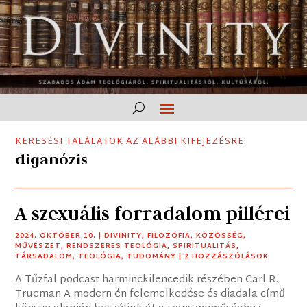
KERESÉSI TALÁLATOK AZ ALÁBBI KIFEJEZÉSRE:
diganózis
A szexuális forradalom pillérei
2024. OKTÓBER 10.
|
DIVINITY
,
FILOZÓFIA
,
KÖZÖSSÉG
,
MŰVÉSZET
,
RENDSZERES TEOLÓGIA
,
SPIRITUALITÁS
,
TÁRSADALOM
,
TEOLÓGIA
,
TUDOMÁNY
| 2 HOZZÁSZÓLÁSOK
A Tűzfal podcast harminckilencedik részében Carl R.
Trueman A modern én felemelkedése és diadala című