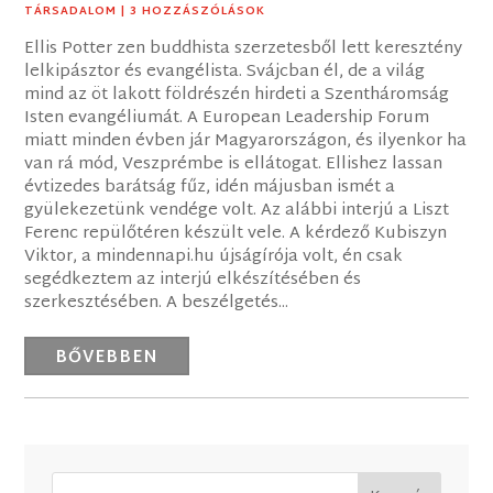
TÁRSADALOM
| 3 HOZZÁSZÓLÁSOK
Ellis Potter zen buddhista szerzetesből lett keresztény
lelkipásztor és evangélista. Svájcban él, de a világ
mind az öt lakott földrészén hirdeti a Szentháromság
Isten evangéliumát. A European Leadership Forum
miatt minden évben jár Magyarországon, és ilyenkor ha
van rá mód, Veszprémbe is ellátogat. Ellishez lassan
évtizedes barátság fűz, idén májusban ismét a
gyülekezetünk vendége volt. Az alábbi interjú a Liszt
Ferenc repülőtéren készült vele. A kérdező Kubiszyn
Viktor, a mindennapi.hu újságírója volt, én csak
segédkeztem az interjú elkészítésében és
szerkesztésében. A beszélgetés...
BŐVEBBEN