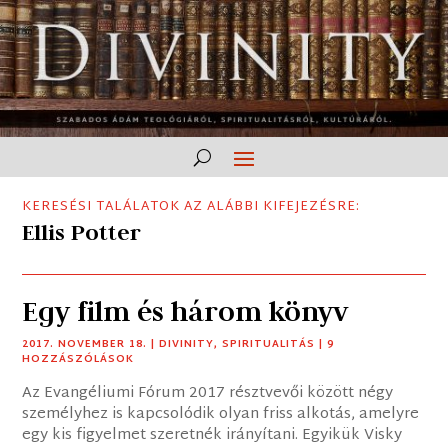
KERESÉSI TALÁLATOK AZ ALÁBBI KIFEJEZÉSRE:
Ellis Potter
Egy film és három könyv
2017. NOVEMBER 18.
|
DIVINITY
,
SPIRITUALITÁS
| 9
HOZZÁSZÓLÁSOK
Az Evangéliumi Fórum 2017 résztvevői között négy
személyhez is kapcsolódik olyan friss alkotás, amelyre
egy kis figyelmet szeretnék irányítani. Egyikük Visky