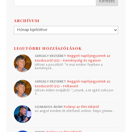
ARCHÍVUM
Archívum
LEGUTÓBBI HOZZÁSZÓLÁSOK
GERGELY ERZSÉBET
Reggeli naplójegyzetek az
Exoduszról (22) – Keménység és irgalom
Idézet a posztból: "A mai ember fejében a
keménysé…
GERGELY ERZSÉBET
Reggeli naplójegyzetek az
Exoduszról (21) – Felkavaró
Idézet Ádám imájából: "„Urunk, a te igéd sokszor
f…
SZABADOS ÁDÁM
Polányi az élet titkáról
Az angol eredeti itt elérhető online: https://www.…