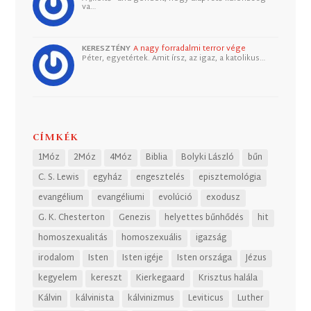
va…
KERESZTÉNY
A nagy forradalmi terror vége
Péter, egyetértek. Amit írsz, az igaz, a katolikus…
CÍMKÉK
1Móz
2Móz
4Móz
Biblia
Bolyki László
bűn
C. S. Lewis
egyház
engesztelés
episztemológia
evangélium
evangéliumi
evolúció
exodusz
G. K. Chesterton
Genezis
helyettes bűnhődés
hit
homoszexualitás
homoszexuális
igazság
irodalom
Isten
Isten igéje
Isten országa
Jézus
kegyelem
kereszt
Kierkegaard
Krisztus halála
Kálvin
kálvinista
kálvinizmus
Leviticus
Luther