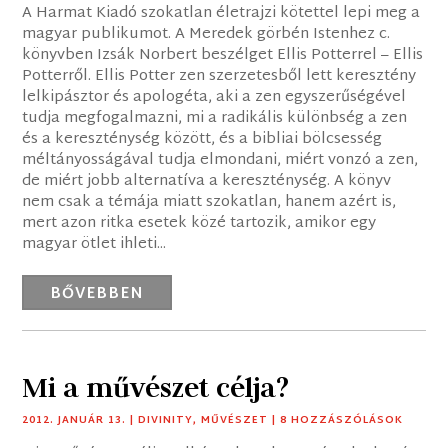
A Harmat Kiadó szokatlan életrajzi kötettel lepi meg a
magyar publikumot. A Meredek görbén Istenhez c.
könyvben Izsák Norbert beszélget Ellis Potterrel – Ellis
Potterről. Ellis Potter zen szerzetesből lett keresztény
lelkipásztor és apologéta, aki a zen egyszerűségével
tudja megfogalmazni, mi a radikális különbség a zen
és a kereszténység között, és a bibliai bölcsesség
méltányosságával tudja elmondani, miért vonzó a zen,
de miért jobb alternatíva a kereszténység. A könyv
nem csak a témája miatt szokatlan, hanem azért is,
mert azon ritka esetek közé tartozik, amikor egy
magyar ötlet ihleti...
BŐVEBBEN
Mi a művészet célja?
2012. JANUÁR 13.
|
DIVINITY
,
MŰVÉSZET
| 8 HOZZÁSZÓLÁSOK