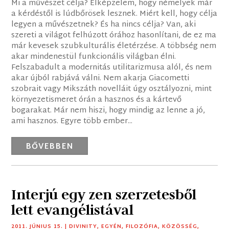
Mi a művészet célja? Elképzelem, hogy némelyek már
a kérdéstől is lúdbőrösek lesznek. Miért kell, hogy célja
legyen a művészetnek? És ha nincs célja? Van, aki
szereti a világot felhúzott órához hasonlítani, de ez ma
már kevesek szubkulturális életérzése. A többség nem
akar mindenestül funkcionális világban élni.
Felszabadult a modernitás utilitarizmusa alól, és nem
akar újból rabjává válni. Nem akarja Giacometti
szobrait vagy Mikszáth novelláit úgy osztályozni, mint
környezetismeret órán a hasznos és a kártevő
bogarakat. Már nem hiszi, hogy mindig az lenne a jó,
ami hasznos. Egyre több ember...
BŐVEBBEN
Interjú egy zen szerzetesből
lett evangélistával
2011. JÚNIUS 15.
|
DIVINITY
,
EGYÉN
,
FILOZÓFIA
,
KÖZÖSSÉG
,