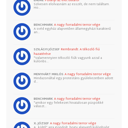
ENDRE
Polányi az élet titkáról
Szívesen elolvasnám az esszét, de nem találtam.
Ho…
BENCHMARK
A nagy forradalmi terror vége
A svéd egyház alapvetően államegyházi karakterű
an…
SZILÁGYI JÓZSEF
Rembrandt: A tékozló fiú
hazatérése
"Valamennyien tékozló fiúk vagyunk azzal a
különbs…
MENYHÁRT MIKLÓS
A nagy forradalmi terror vége
Mindazonáltal egy protestáns gyülekezetben adott
d…
BENCHMARK
A nagy forradalmi terror vége
"amikor egy felekezet hivatalosan püspökké
választ…
X. JÓZSEF
A nagy forradalmi terror vége
A „költő” arra gondolt, hogy alapvető különbség