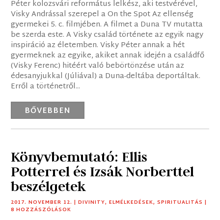
Péter kolozsvári református lelkész, aki testvérével,
Visky Andrással szerepel a On the Spot Az ellenség
gyermekei 5. c. filmjében. A filmet a Duna TV mutatta
be szerda este. A Visky család története az egyik nagy
inspiráció az életemben. Visky Péter annak a hét
gyermeknek az egyike, akiket annak idején a családfő
(Visky Ferenc) hitéért való bebörtönzése után az
édesanyjukkal (Júliával) a Duna-deltába deportáltak.
Erről a történetről...
BŐVEBBEN
Könyvbemutató: Ellis
Potterrel és Izsák Norberttel
beszélgetek
2017. NOVEMBER 12.
|
DIVINITY
,
ELMÉLKEDÉSEK
,
SPIRITUALITÁS
|
8 HOZZÁSZÓLÁSOK