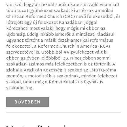
van szó, hogy a szexuális etika kapcsán zajló vita miatt
több tucat gyülekezet szakadt ki az észak-amerikai
Christian Reformed Church (CRC) nevű felekezetből, és
létrejött egy új felekezet Kanadában. Joggal
kérdezheti most valaki, hogy mégis mi ebben az
újdonság. Eddig inkább ismerős a mintázat, ráadásul
ugyanez történt a másik észak-amerikai református
felekezettel, a Reformed Church in America (RCA)
szervezetével is. Utóbbiból 44 gyülekezet vált ki
ebben az évben, előbbiből 33. Nincs ebben semmi
szokatlan, számos más felekezetben is ez történik. A
globális Anglikán Közösség is szakad az LMBTQ-téma
mentén, a metodisták is szakadnak, minden felekezet
szakad, talán még a Római Katolikus Egyház is
szakadni fog.
BŐVEBBEN