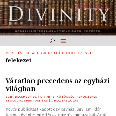
KERESÉSI TALÁLATOK AZ ALÁBBI KIFEJEZÉSRE:
felekezet
Váratlan precedens az egyházi
világban
2025. DECEMBER 29.
|
DIVINITY
,
KÖZÖSSÉG
,
RENDSZERES
TEOLÓGIA
,
SPIRITUALITÁS
| 1 HOZZÁSZÓLÁS
Kevés publicitást kapott egy egyházi ügy, ami idén
történt, és teljesen eltér az ismerős mintázattól. Arról