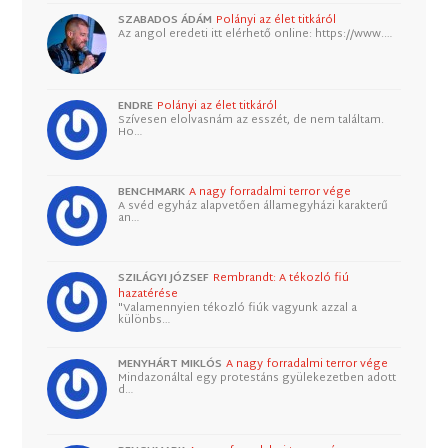
SZABADOS ÁDÁM
Polányi az élet titkáról
Az angol eredeti itt elérhető online: https://www.…
ENDRE
Polányi az élet titkáról
Szívesen elolvasnám az esszét, de nem találtam.
Ho…
BENCHMARK
A nagy forradalmi terror vége
A svéd egyház alapvetően államegyházi karakterű
an…
SZILÁGYI JÓZSEF
Rembrandt: A tékozló fiú
hazatérése
"Valamennyien tékozló fiúk vagyunk azzal a
különbs…
MENYHÁRT MIKLÓS
A nagy forradalmi terror vége
Mindazonáltal egy protestáns gyülekezetben adott
d…