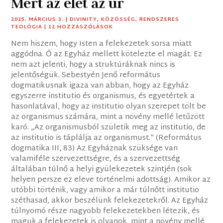
Mert az élet az úr
2025. MÁRCIUS 3.
|
DIVINITY
,
KÖZÖSSÉG
,
RENDSZERES
TEOLÓGIA
| 12 HOZZÁSZÓLÁSOK
Nem hiszem, hogy Isten a felekezetek sorsa miatt
aggódna. Ő az Egyház mellett kötelezte el magát. Ez
nem azt jelenti, hogy a struktúráknak nincs is
jelentőségük. Sebestyén Jenő református
dogmatikusnak igaza van abban, hogy az Egyház
egyszerre institutio és organismus, és egyetértek a
hasonlatával, hogy az institutio olyan szerepet tölt be
az organismus számára, mint a növény mellé letűzött
karó. „Az organismusból születik meg az institutio, de
az institutio is táplálja az organismust.” (Református
dogmatika III, 83) Az Egyháznak szüksége van
valamiféle szervezettségre, és a szervezettség
általában túlnő a helyi gyülekezetek szintjén (sok
helyen persze ez eleve történelmi adottság). Amikor az
utóbbi történik, vagy amikor a már túlnőtt institutio
széthasad, akkor beszélünk felekezetekről. Az Egyház
túlnyomó része nagyobb felekezetekben létezik, és
maguk a felekezetek is olyanok, mint a növény mellé