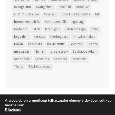
evangélium
evangéliumi
evolúció
exodusz
G. K. Chesterton
Genezis
helyettes bűnhődés
hit
homoszexualitás
homoszexuális
igazság
irodalom
Isten
Isten igéje
Isten országa
Jézus
kegyelem
kereszt
Kierkegaard
Krisztus halála
Kálvin
kálvinista
kálvinizmus
Leviticus
Luther
megváltás
Numeri
progresszív
Szabados Ádám
Szentlélek
Szentírás
szeretet
teremtés
Tűzfal
Tűzfal podcast
A weboldalon a minőségi felhasználói élmény érdekében sütiket
használunk.
Részletek