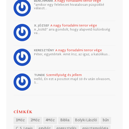
BENCHMARK
A nagy forradalmi terror vége
"amikor egy felekezet hivatalosan püspökké
választ…
X. JÓZSEF
A nagy forradalmi terror vége
A „költő” arra gondolt, hogy alapvető különbség
va…
KERESZTÉNY
A nagy forradalmi terror vége
Péter, egyetértek. Amit írsz, az igaz, a katolikus…
TUNDE
Személyiség és jellem
Helló, Én ezt a posztot majd 10 év után olvasom,
S…
CÍMKÉK
1Móz
2Móz
4Móz
Biblia
Bolyki László
bűn
C. S. Lewis
egyház
engesztelés
episztemológia