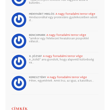
"Valamennyien tékozló fiúk vagyunk azzal a
különbs…
MENYHÁRT MIKLÓS
A nagy forradalmi terror vége
Mindazonáltal egy protestáns gyülekezetben adott
d…
BENCHMARK
A nagy forradalmi terror vége
"amikor egy felekezet hivatalosan püspökké
választ…
X. JÓZSEF
A nagy forradalmi terror vége
A „költő” arra gondolt, hogy alapvető különbség
va…
KERESZTÉNY
A nagy forradalmi terror vége
Péter, egyetértek. Amit írsz, az igaz, a katolikus…
CÍMKÉK