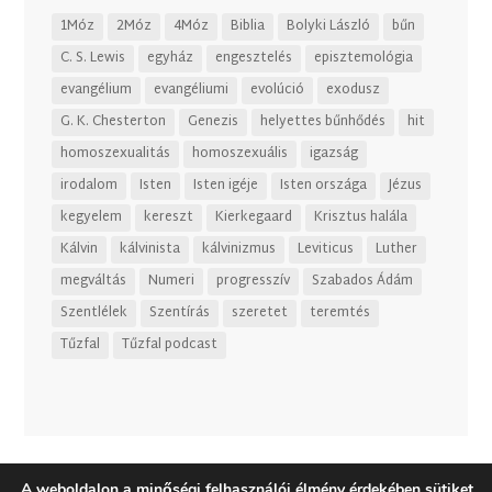
1Móz
2Móz
4Móz
Biblia
Bolyki László
bűn
C. S. Lewis
egyház
engesztelés
episztemológia
evangélium
evangéliumi
evolúció
exodusz
G. K. Chesterton
Genezis
helyettes bűnhődés
hit
homoszexualitás
homoszexuális
igazság
irodalom
Isten
Isten igéje
Isten országa
Jézus
kegyelem
kereszt
Kierkegaard
Krisztus halála
Kálvin
kálvinista
kálvinizmus
Leviticus
Luther
megváltás
Numeri
progresszív
Szabados Ádám
Szentlélek
Szentírás
szeretet
teremtés
Tűzfal
Tűzfal podcast
A weboldalon a minőségi felhasználói élmény érdekében sütiket