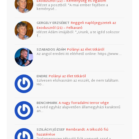
Exoduszról (22) – Keménység és irgalom
Idézet a posztból: "A mai ember fejében a
keménysé…
GERGELY ERZSÉBET
Reggeli naplójegyzetek az
Exoduszról (21) – Felkavaró
Idézet Ádám imájából: "„Urunk, a te igéd sokszor
f…
SZABADOS ÁDÁM
Polányi az élet titkáról
Az angol eredeti itt elérhető online: https://www.…
ENDRE
Polányi az élet titkáról
Szívesen elolvasnám az esszét, de nem találtam.
Ho…
BENCHMARK
A nagy forradalmi terror vége
A svéd egyház alapvetően államegyházi karakterű
an…
SZILÁGYI JÓZSEF
Rembrandt: A tékozló fiú
hazatérése