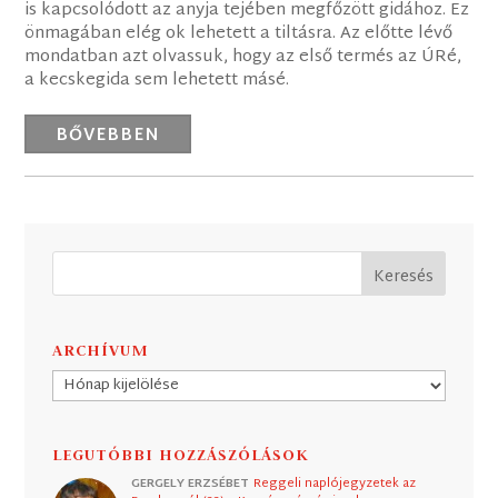
is kapcsolódott az anyja tejében megfőzött gidához. Ez
önmagában elég ok lehetett a tiltásra. Az előtte lévő
mondatban azt olvassuk, hogy az első termés az ÚRé,
a kecskegida sem lehetett másé.
BŐVEBBEN
ARCHÍVUM
Archívum
LEGUTÓBBI HOZZÁSZÓLÁSOK
GERGELY ERZSÉBET
Reggeli naplójegyzetek az