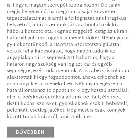
is, hogy a magam szerepét szóba hozom. De talán
mégis helyénvaló, ha megírom a saját közvetlen
tapasztalataimat is arról a felfoghatatlanul tragikus
helyzetről, ami a szemünk láttára bontakozik ki a
háború kezdete óta. Tegnap reggeltől estig az ukrán
határnál voltunk fogadni a menekülőket. Néhányan a
gyülekezetünkből a Baptista Szeretetszolgálattal
vettük fel a kapcsolatot, hogy miben tudunk az
anyagiakon túl is segíteni. Azt hallottuk, hogy a
határon nagy szükség van logisztikai és egyéb
segítségre, ezért oda mentünk. A tiszabecsi iskolában
alakítottak ki egy fogadópontot, ahova érkeznek az
adományok és a menekültek. Néhányan egészen a
határállomáshoz telepedtünk ki egy hosszú asztallal,
ahol a beérkező autókba adtunk be italt, élelmet,
tisztálkodási szereket, gyerekeknek csokit, bébiételt,
pelenkát, esetleg játékot. Még most is csak könnyek
között tudok írni arról, amit átéltünk.
BŐVEBBEN