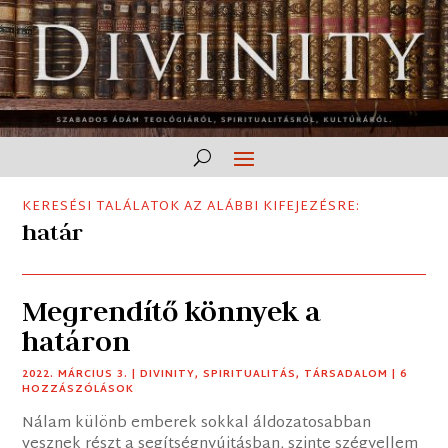
KERESÉSI TALÁLATOK AZ ALÁBBI KIFEJEZÉSRE:
határ
Megrendítő könnyek a
határon
2022. MÁRCIUS 3.
|
DIVINITY
,
SPIRITUALITÁS
,
TÁRSADALOM
| 6
HOZZÁSZÓLÁSOK
Nálam különb emberek sokkal áldozatosabban
vesznek részt a segítségnyújtásban, szinte szégyellem