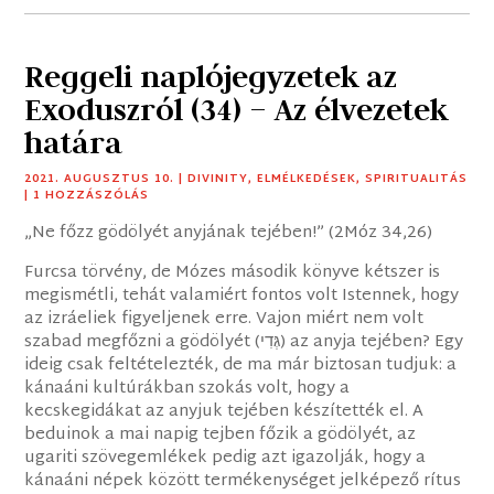
Reggeli naplójegyzetek az
Exoduszról (34) – Az élvezetek
határa
2021. AUGUSZTUS 10.
|
DIVINITY
,
ELMÉLKEDÉSEK
,
SPIRITUALITÁS
| 1 HOZZÁSZÓLÁS
„Ne főzz gödölyét anyjának tejében!” (2Móz 34,26)
Furcsa törvény, de Mózes második könyve kétszer is
megismétli, tehát valamiért fontos volt Istennek, hogy
az izráeliek figyeljenek erre. Vajon miért nem volt
szabad megfőzni a gödölyét (גְּדִי) az anyja tejében? Egy
ideig csak feltételezték, de ma már biztosan tudjuk: a
kánaáni kultúrákban szokás volt, hogy a
kecskegidákat az anyjuk tejében készítették el. A
beduinok a mai napig tejben főzik a gödölyét, az
ugariti szövegemlékek pedig azt igazolják, hogy a
kánaáni népek között termékenységet jelképező rítus