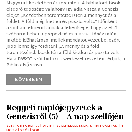
Magyarul: kezdetben és teremtett. A bibliafordítások
elsöprő többsége valahogy így adja vissza a Genezis
elejét: „Kezdetben teremtette Isten a mennyet és a
földet. A föld még kietlen és puszta volt...” Időnként
azonban felmerül annak a lehetősége, hogy az első
szóban a héber ב prepozíció és a ראשית főnév talán
inkább időhatározói mellékmondatot vezet be, ezért
jobb lenne így fordítani: „A menny és a föld
teremtésének kezdetén a föld kietlen és puszta volt...”
Ha a בראשית szót birtokos szerkezet részeként értjük, a
Biblia első szava...
BŐVEBBEN
Reggeli naplójegyzetek a
Genezisről (5) – A nap szellőjén
2019. OKTÓBER 3.
|
DIVINITY
,
ELMÉLKEDÉSEK
,
SPIRITUALITÁS
| 4
HOZZÁSZÓLÁSOK