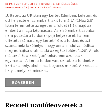
2019. SZEPTEMBER 18.
|
DIVINITY
,
ELMÉLKEDÉSEK
,
SPIRITUALITÁS
| 48 HOZZÁSZÓLÁSOK
„Ültetett az ÚRisten egy kertet Édenben, keleten, és
ott helyezte el az embert, akit formált.” (1Móz 2,8)
Isten teremtette az eget és a földet (1,1), majd az
embert a maga képmására. Az első embert azonban
nem pusztán a földön (הָאָֽרֶץ) helyezte el, hanem
ültetett számára egy kertet (גַּן) is a földön, és azt
szánta neki lakóhelyül, hogy onnan indulva hódítsa
meg és hajtsa uralma alá az egész földet (1,28). A föld
(há-árec) és a kert (gán) tehát nem azonosak
egymással. A kert a földön van, de több a földnél. A
kert az a hely, ahol nincs bogáncs és kóró. A kert az a
hely, amelynek minden...
BŐVEBBEN
Reggeli naplójegyzetek a