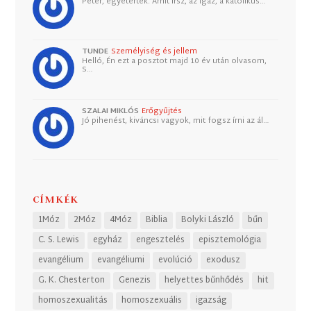
Péter, egyetértek. Amit írsz, az igaz, a katolikus…
TUNDE
Személyiség és jellem
Helló, Én ezt a posztot majd 10 év után olvasom,
S…
SZALAI MIKLÓS
Erőgyűjtés
Jó pihenést, kiváncsi vagyok, mit fogsz írni az ál…
CÍMKÉK
1Móz
2Móz
4Móz
Biblia
Bolyki László
bűn
C. S. Lewis
egyház
engesztelés
episztemológia
evangélium
evangéliumi
evolúció
exodusz
G. K. Chesterton
Genezis
helyettes bűnhődés
hit
homoszexualitás
homoszexuális
igazság