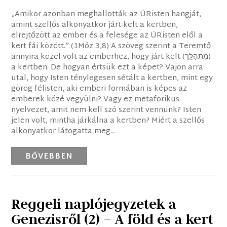
„Amikor azonban meghallották az ÚRisten hangját,
amint szellős alkonyatkor járt-kelt a kertben,
elrejtőzött az ember és a felesége az ÚRisten elől a
kert fái között.” (1Móz 3,8) A szöveg szerint a Teremtő
annyira közel volt az emberhez, hogy járt-kelt (מִתְהַלֵּ֥ךְ)
a kertben. De hogyan értsük ezt a képet? Vajon arra
utal, hogy Isten ténylegesen sétált a kertben, mint egy
görög félisten, aki emberi formában is képes az
emberek közé vegyülni? Vagy ez metaforikus
nyelvezet, amit nem kell szó szerint vennünk? Isten
jelen volt, mintha járkálna a kertben? Miért a szellős
alkonyatkor látogatta meg...
BŐVEBBEN
Reggeli naplójegyzetek a
Genezisről (2) – A föld és a kert