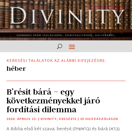
KERESÉSI TALÁLATOK AZ ALÁBBI KIFEJEZÉSRE:
héber
B’résit bárá – egy
következményekkel járó
fordítási dilemma
2020. ÁPRILIS 23.
|
DIVINITY
,
EXEGÉZIS
| 25 HOZZÁSZÓLÁSOK
A Biblia első két szava: berésit (בראשית) és bárá (ברא).