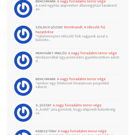
BENCHMARK
A nagy forradalmi terror vége
A svéd egyház alapvetően államegyházi karakterű
an…
SZILÁGYI JÓZSEF
Rembrandt: A tékozló fiú
hazatérése
"Valamennyien tékozló fiúk vagyunk azzal a
különbs…
MENYHÁRT MIKLÓS
A nagy forradalmi terror vége
Mindazonáltal egy protestáns gyülekezetben adott
d…
BENCHMARK
A nagy forradalmi terror vége
"amikor egy felekezet hivatalosan püspökké
választ…
X. JÓZSEF
A nagy forradalmi terror vége
A „költő” arra gondolt, hogy alapvető különbség
va…
KERESZTÉNY
A nagy forradalmi terror vége