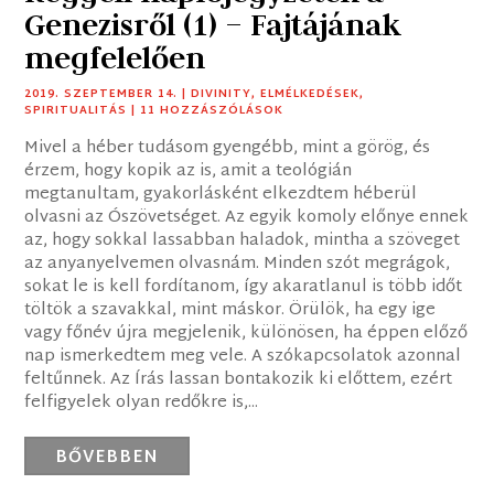
Genezisről (1) – Fajtájának
megfelelően
2019. SZEPTEMBER 14.
|
DIVINITY
,
ELMÉLKEDÉSEK
,
SPIRITUALITÁS
| 11 HOZZÁSZÓLÁSOK
Mivel a héber tudásom gyengébb, mint a görög, és
érzem, hogy kopik az is, amit a teológián
megtanultam, gyakorlásként elkezdtem héberül
olvasni az Ószövetséget. Az egyik komoly előnye ennek
az, hogy sokkal lassabban haladok, mintha a szöveget
az anyanyelvemen olvasnám. Minden szót megrágok,
sokat le is kell fordítanom, így akaratlanul is több időt
töltök a szavakkal, mint máskor. Örülök, ha egy ige
vagy főnév újra megjelenik, különösen, ha éppen előző
nap ismerkedtem meg vele. A szókapcsolatok azonnal
feltűnnek. Az Írás lassan bontakozik ki előttem, ezért
felfigyelek olyan redőkre is,...
BŐVEBBEN