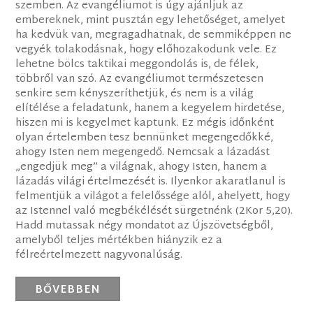
szemben. Az evangéliumot is úgy ajánljuk az
embereknek, mint pusztán egy lehetőséget, amelyet
ha kedvük van, megragadhatnak, de semmiképpen ne
vegyék tolakodásnak, hogy előhozakodunk vele. Ez
lehetne bölcs taktikai meggondolás is, de félek,
többről van szó. Az evangéliumot természetesen
senkire sem kényszeríthetjük, és nem is a világ
elítélése a feladatunk, hanem a kegyelem hirdetése,
hiszen mi is kegyelmet kaptunk. Ez mégis időnként
olyan értelemben tesz bennünket megengedőkké,
ahogy Isten nem megengedő. Nemcsak a lázadást
„engedjük meg” a világnak, ahogy Isten, hanem a
lázadás világi értelmezését is. Ilyenkor akaratlanul is
felmentjük a világot a felelőssége alól, ahelyett, hogy
az Istennel való megbékélését sürgetnénk (2Kor 5,20).
Hadd mutassak négy mondatot az Újszövetségből,
amelyből teljes mértékben hiányzik ez a
félreértelmezett nagyvonalúság.
BŐVEBBEN