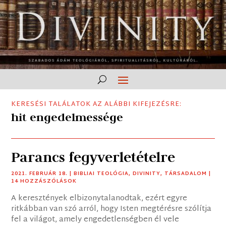
KERESÉSI TALÁLATOK AZ ALÁBBI KIFEJEZÉSRE:
hit engedelmessége
Parancs fegyverletételre
2021. FEBRUÁR 18.
|
BIBLIAI TEOLÓGIA
,
DIVINITY
,
TÁRSADALOM
|
14 HOZZÁSZÓLÁSOK
A keresztények elbizonytalanodtak, ezért egyre
ritkábban van szó arról, hogy Isten megtérésre szólítja
fel a világot, amely engedetlenségben él vele