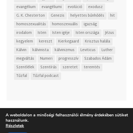
evangélium
evangéliumi
evolúció
exodusz
G. K. Chesterton
Genezis
helyettes bűnhődés
hit
homoszexualitás
homoszexuális
igazság
irodalom
Isten
Isten igéje
Isten országa
Jézus
kegyelem
kereszt
Kierkegaard
Krisztus halála
Kálvin
kálvinista
kálvinizmus
Leviticus
Luther
megváltás
Numeri
progresszív
Szabados Ádám
Szentlélek
Szentírás
szeretet
teremtés
Tűzfal
Tűzfal podcast
A weboldalon a minőségi felhasználói élmény érdekében sütiket
használunk.
Részletek