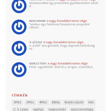
Mindazonáltal egy protestáns gyülekezetben adott
d…
BENCHMARK
A nagy forradalmi terror vége
"amikor egy felekezet hivatalosan püspökké
választ…
X. JÓZSEF
A nagy forradalmi terror vége
A „költő” arra gondolt, hogy alapvető különbség
va…
KERESZTÉNY
A nagy forradalmi terror vége
Péter, egyetértek. Amit írsz, az igaz, a katolikus…
CÍMKÉK
1Móz
2Móz
4Móz
Biblia
Bolyki László
bűn
C. S. Lewis
egyház
engesztelés
episztemológia