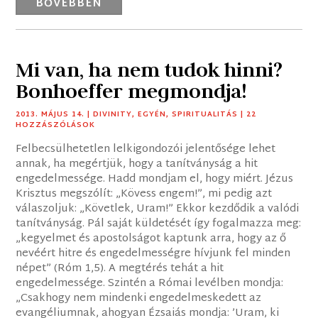
BŐVEBBEN
Mi van, ha nem tudok hinni?
Bonhoeffer megmondja!
2013. MÁJUS 14.
|
DIVINITY
,
EGYÉN
,
SPIRITUALITÁS
| 22
HOZZÁSZÓLÁSOK
Felbecsülhetetlen lelkigondozói jelentősége lehet
annak, ha megértjük, hogy a tanítványság a hit
engedelmessége. Hadd mondjam el, hogy miért. Jézus
Krisztus megszólít: „Kövess engem!”, mi pedig azt
válaszoljuk: „Követlek, Uram!” Ekkor kezdődik a valódi
tanítványság. Pál saját küldetését így fogalmazza meg:
„kegyelmet és apostolságot kaptunk arra, hogy az ő
nevéért hitre és engedelmességre hívjunk fel minden
népet” (Róm 1,5). A megtérés tehát a hit
engedelmessége. Szintén a Római levélben mondja:
„Csakhogy nem mindenki engedelmeskedett az
evangéliumnak, ahogyan Ézsaiás mondja: ’Uram, ki