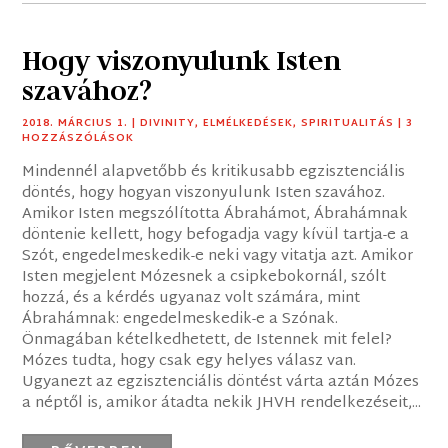
Hogy viszonyulunk Isten
szavához?
2018. MÁRCIUS 1.
|
DIVINITY
,
ELMÉLKEDÉSEK
,
SPIRITUALITÁS
| 3
HOZZÁSZÓLÁSOK
Mindennél alapvetőbb és kritikusabb egzisztenciális
döntés, hogy hogyan viszonyulunk Isten szavához.
Amikor Isten megszólította Ábrahámot, Ábrahámnak
döntenie kellett, hogy befogadja vagy kívül tartja-e a
Szót, engedelmeskedik-e neki vagy vitatja azt. Amikor
Isten megjelent Mózesnek a csipkebokornál, szólt
hozzá, és a kérdés ugyanaz volt számára, mint
Ábrahámnak: engedelmeskedik-e a Szónak.
Önmagában kételkedhetett, de Istennek mit felel?
Mózes tudta, hogy csak egy helyes válasz van.
Ugyanezt az egzisztenciális döntést várta aztán Mózes
a néptől is, amikor átadta nekik JHVH rendelkezéseit,...