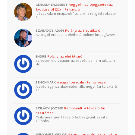
GERGELY ERZSÉBET
Reggeli naplójegyzetek az
Exoduszról (21) – Felkavaró
Idézet Ádám imájából: "„Urunk, a te igéd sokszor
f…
SZABADOS ÁDÁM
Polányi az élet titkáról
Az angol eredeti itt elérhető online: https://www.…
ENDRE
Polányi az élet titkáról
Szívesen elolvasnám az esszét, de nem találtam.
Ho…
BENCHMARK
A nagy forradalmi terror vége
A svéd egyház alapvetően államegyházi karakterű
an…
SZILÁGYI JÓZSEF
Rembrandt: A tékozló fiú
hazatérése
"Valamennyien tékozló fiúk vagyunk azzal a
különbs…
MENYHÁRT MIKLÓS
A nagy forradalmi terror vége