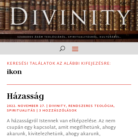
KERESÉSI TALÁLATOK AZ ALÁBBI KIFEJEZÉSRE:
ikon
Házasság
2022. NOVEMBER 27.
|
DIVINITY
,
RENDSZERES TEOLÓGIA
,
SPIRITUALITÁS
| 3 HOZZÁSZÓLÁSOK
A házasságról Istennek van elképzelése. Az nem
csupán egy kapcsolat, amit megélhetünk, ahogy
akarunk, kivitelezhetünk, ahogy akarunk,