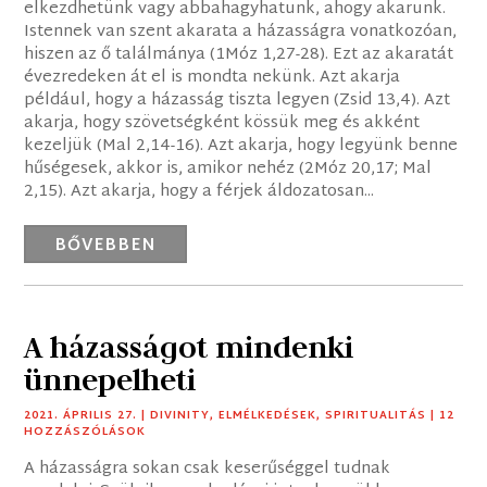
elkezdhetünk vagy abbahagyhatunk, ahogy akarunk.
Istennek van szent akarata a házasságra vonatkozóan,
hiszen az ő találmánya (1Móz 1,27-28). Ezt az akaratát
évezredeken át el is mondta nekünk. Azt akarja
például, hogy a házasság tiszta legyen (Zsid 13,4). Azt
akarja, hogy szövetségként kössük meg és akként
kezeljük (Mal 2,14-16). Azt akarja, hogy legyünk benne
hűségesek, akkor is, amikor nehéz (2Móz 20,17; Mal
2,15). Azt akarja, hogy a férjek áldozatosan...
BŐVEBBEN
A házasságot mindenki
ünnepelheti
2021. ÁPRILIS 27.
|
DIVINITY
,
ELMÉLKEDÉSEK
,
SPIRITUALITÁS
| 12
HOZZÁSZÓLÁSOK
A házasságra sokan csak keserűséggel tudnak