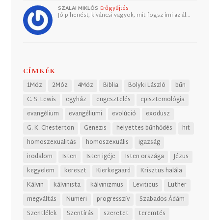
SZALAI MIKLÓS
Erőgyűjtés
Jó pihenést, kiváncsi vagyok, mit fogsz írni az ál…
CÍMKÉK
1Móz
2Móz
4Móz
Biblia
Bolyki László
bűn
C. S. Lewis
egyház
engesztelés
episztemológia
evangélium
evangéliumi
evolúció
exodusz
G. K. Chesterton
Genezis
helyettes bűnhődés
hit
homoszexualitás
homoszexuális
igazság
irodalom
Isten
Isten igéje
Isten országa
Jézus
kegyelem
kereszt
Kierkegaard
Krisztus halála
Kálvin
kálvinista
kálvinizmus
Leviticus
Luther
megváltás
Numeri
progresszív
Szabados Ádám
Szentlélek
Szentírás
szeretet
teremtés