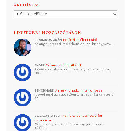
ARCHÍVUM
Archívum
LEGUTÓBBI HOZZÁSZÓLÁSOK
SZABADOS ÁDÁM
Polányi az élet titkáról
Az angol eredeti itt elérhető online: https://www.…
ENDRE
Polányi az élet titkáról
Szívesen elolvasnám az esszét, de nem találtam.
Ho…
BENCHMARK
A nagy forradalmi terror vége
A svéd egyház alapvetően államegyházi karakterű
an…
SZILÁGYI JÓZSEF
Rembrandt: A tékozló fiú
hazatérése
"Valamennyien tékozló fiúk vagyunk azzal a
különbs…