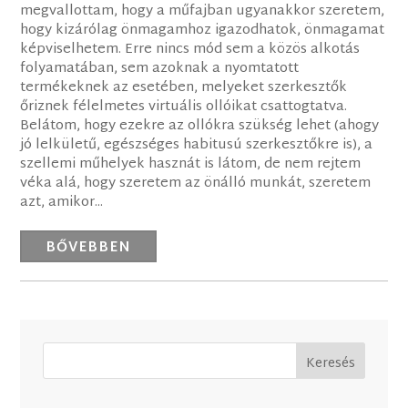
megvallottam, hogy a műfajban ugyanakkor szeretem,
hogy kizárólag önmagamhoz igazodhatok, önmagamat
képviselhetem. Erre nincs mód sem a közös alkotás
folyamatában, sem azoknak a nyomtatott
termékeknek az esetében, melyeket szerkesztők
őriznek félelmetes virtuális ollóikat csattogtatva.
Belátom, hogy ezekre az ollókra szükség lehet (ahogy
jó lelkületű, egészséges habitusú szerkesztőkre is), a
szellemi műhelyek hasznát is látom, de nem rejtem
véka alá, hogy szeretem az önálló munkát, szeretem
azt, amikor...
BŐVEBBEN