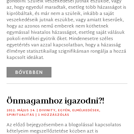
gondolni. Szüleik veszekedései jutnak eszükbe, vagy
az, hogy egyedül maradtak, esetleg több házasságot is
kipróbáltak, és már nem a szüleik, inkább a saját
veszekedéseik jutnak eszükbe, vagy amiatt keserűek,
hogy az azonos nemű emberek nem köthetnek
egymással hivatalos házasságot, esetleg saját válásuk
pokoli emlékei gyötrik őket. Mindenesetre széles
egyetértés van azzal kapcsolatban, hogy a házasság
élménye statisztikailag szignifikánsan rongálja a hozzá
kapcsolt ideákat.
BŐVEBBEN
Önmagamhoz igazodni?!
2012. MÁJUS 14.
|
DIVINITY
,
EGYÉN
,
ELMÉLKEDÉSEK
,
SPIRITUALITÁS
| 1 HOZZÁSZÓLÁS
Az előző bejegyzésemben a blogolással kapcsolatos
kételyeim megszellőztetése közben azt is