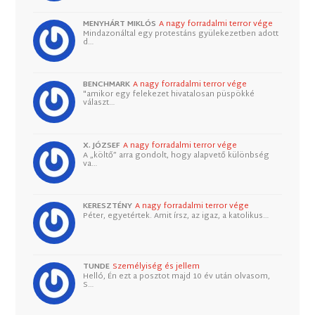
MENYHÁRT MIKLÓS
A nagy forradalmi terror vége
Mindazonáltal egy protestáns gyülekezetben adott
d…
BENCHMARK
A nagy forradalmi terror vége
"amikor egy felekezet hivatalosan püspökké
választ…
X. JÓZSEF
A nagy forradalmi terror vége
A „költő” arra gondolt, hogy alapvető különbség
va…
KERESZTÉNY
A nagy forradalmi terror vége
Péter, egyetértek. Amit írsz, az igaz, a katolikus…
TUNDE
Személyiség és jellem
Helló, Én ezt a posztot majd 10 év után olvasom,
S…