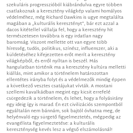
szekuláris progresszióból kiábrándulva egyre többen
csatlakoznak a keresztény világkép valami homályos
védelméhez, még Richard Dawkins is ugye megtalálta
magában a „kulturális keresztényt”, bár ezt azzal a
dacos kitétellel vállalja fel, hogy a keresztény hit
természetesen továbbra is egy irdatlan nagy
baromság. Viszont mellette ott van egyre több
híresség, tudós, politikus, színész, influenszer, aki a
küldetéséhez kifejezetten erőt merít a keresztény
világképből, és erről nyíltan is beszél. Más
hangulatban történik ma a keresztény kultúra melletti
kiállás, mint amikor a történelem határozottan
ellentétes irányba folyt és a védelmezők mindig éppen
a következő vesztes csatájukat vívták. A mostani
szellemi kavalkádban megint egy kicsit errefelé
csörgedezik a történelem, és lehet, hogy a folyásirány
egy ideig így is marad. Én ezt civilizációs szempontból
egyáltalán nem bánnám, sok bajtól óvhatna meg, de
helyénvaló egy sürgető figyelmeztetés, mégpedig az
evangélista figyelmeztetése: a kulturális
kereszténység kevés lesz a végső elszámolásnál!