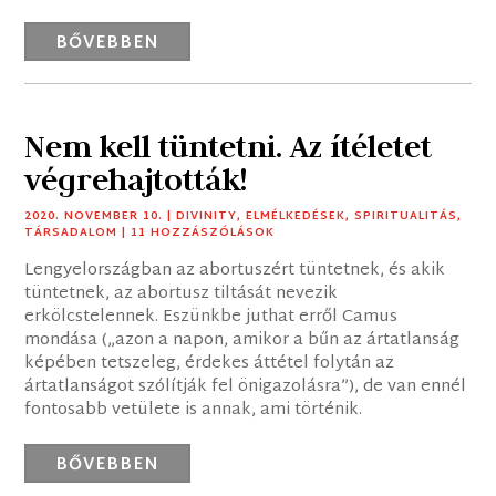
BŐVEBBEN
Nem kell tüntetni. Az ítéletet
végrehajtották!
2020. NOVEMBER 10.
|
DIVINITY
,
ELMÉLKEDÉSEK
,
SPIRITUALITÁS
,
TÁRSADALOM
| 11 HOZZÁSZÓLÁSOK
Lengyelországban az abortuszért tüntetnek, és akik
tüntetnek, az abortusz tiltását nevezik
erkölcstelennek. Eszünkbe juthat erről Camus
mondása („azon a napon, amikor a bűn az ártatlanság
képében tetszeleg, érdekes áttétel folytán az
ártatlanságot szólítják fel önigazolásra”), de van ennél
fontosabb vetülete is annak, ami történik.
BŐVEBBEN