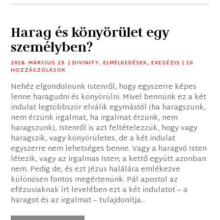
Harag és könyörület egy
személyben?
2018. MÁRCIUS 29.
|
DIVINITY
,
ELMÉLKEDÉSEK
,
EXEGÉZIS
| 10
HOZZÁSZÓLÁSOK
Nehéz elgondolnunk Istenről, hogy egyszerre képes
lenne haragudni és könyörülni. Mivel bennünk ez a két
indulat legtöbbször elválik egymástól (ha haragszunk,
nem érzünk irgalmat, ha irgalmat érzünk, nem
haragszunk), Istenről is azt feltételezzük, hogy vagy
haragszik, vagy könyörületes, de a két indulat
egyszerre nem lehetséges benne. Vagy a haragvó Isten
létezik, vagy az irgalmas Isten; a kettő együtt azonban
nem. Pedig de, és ezt Jézus halálára emlékezve
különösen fontos megértenünk. Pál apostol az
efézusiaknak írt levelében ezt a két indulatot – a
haragot és az irgalmat – tulajdonítja...