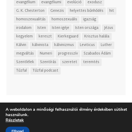
evangélium
evangéliumi
evolúció
exodusz
G. K. Chesterton
Genezis
helyettes bűnhődés
hit
homoszexualitás
homoszexuális
igazság
irodalom
Isten
Isten igéje
Isten országa
Jézus
kegyelem
kereszt
Kierkegaard
Krisztus halála
Kálvin
kálvinista
kálvinizmus
Leviticus
Luther
megváltás
Numeri
progresszív
Szabados Ádám
Szentlélek
Szentírás
szeretet
teremtés
Tűzfal
Tűzfal podcast
A weboldalon a minőségi felhasználói élmény érdekében sütiket
használunk.
Részletek
Elfogad