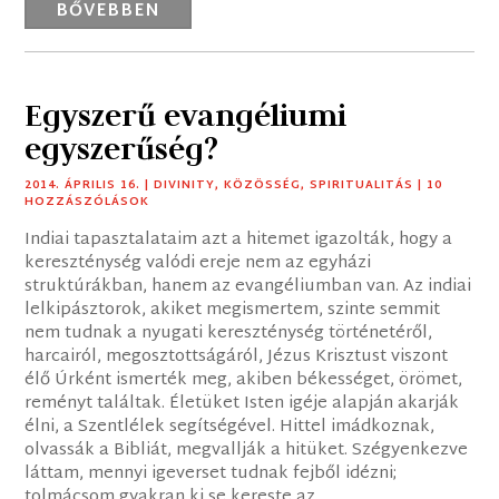
BŐVEBBEN
Egyszerű evangéliumi
egyszerűség?
2014. ÁPRILIS 16.
|
DIVINITY
,
KÖZÖSSÉG
,
SPIRITUALITÁS
| 10
HOZZÁSZÓLÁSOK
Indiai tapasztalataim azt a hitemet igazolták, hogy a
kereszténység valódi ereje nem az egyházi
struktúrákban, hanem az evangéliumban van. Az indiai
lelkipásztorok, akiket megismertem, szinte semmit
nem tudnak a nyugati kereszténység történetéről,
harcairól, megosztottságáról, Jézus Krisztust viszont
élő Úrként ismerték meg, akiben békességet, örömet,
reményt találtak. Életüket Isten igéje alapján akarják
élni, a Szentlélek segítségével. Hittel imádkoznak,
olvassák a Bibliát, megvallják a hitüket. Szégyenkezve
láttam, mennyi igeverset tudnak fejből idézni;
tolmácsom gyakran ki se kereste az...