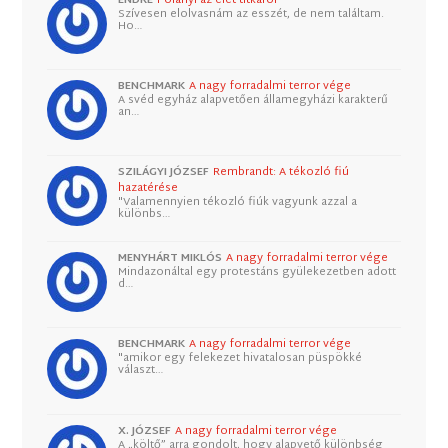
Szívesen elolvasnám az esszét, de nem találtam.
Ho…
BENCHMARK
A nagy forradalmi terror vége
A svéd egyház alapvetően államegyházi karakterű
an…
SZILÁGYI JÓZSEF
Rembrandt: A tékozló fiú
hazatérése
"Valamennyien tékozló fiúk vagyunk azzal a
különbs…
MENYHÁRT MIKLÓS
A nagy forradalmi terror vége
Mindazonáltal egy protestáns gyülekezetben adott
d…
BENCHMARK
A nagy forradalmi terror vége
"amikor egy felekezet hivatalosan püspökké
választ…
X. JÓZSEF
A nagy forradalmi terror vége
A „költő” arra gondolt, hogy alapvető különbség