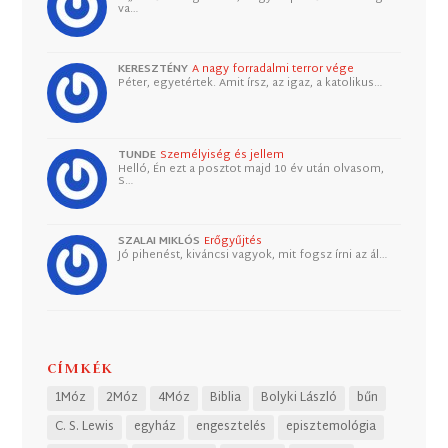
va…
KERESZTÉNY
A nagy forradalmi terror vége
Péter, egyetértek. Amit írsz, az igaz, a katolikus…
TUNDE
Személyiség és jellem
Helló, Én ezt a posztot majd 10 év után olvasom,
S…
SZALAI MIKLÓS
Erőgyűjtés
Jó pihenést, kiváncsi vagyok, mit fogsz írni az ál…
CÍMKÉK
1Móz
2Móz
4Móz
Biblia
Bolyki László
bűn
C. S. Lewis
egyház
engesztelés
episztemológia