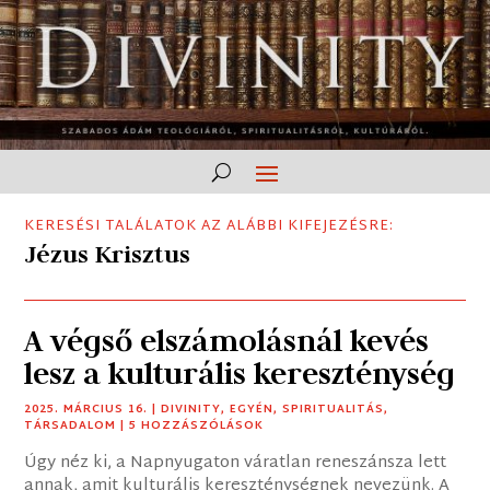
KERESÉSI TALÁLATOK AZ ALÁBBI KIFEJEZÉSRE:
Jézus Krisztus
A végső elszámolásnál kevés
lesz a kulturális kereszténység
2025. MÁRCIUS 16.
|
DIVINITY
,
EGYÉN
,
SPIRITUALITÁS
,
TÁRSADALOM
| 5 HOZZÁSZÓLÁSOK
Úgy néz ki, a Napnyugaton váratlan reneszánsza lett
annak, amit kulturális kereszténységnek nevezünk. A