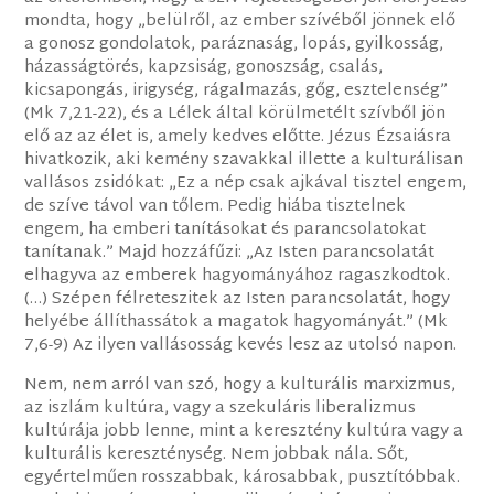
mondta, hogy „belülről, az ember szívéből jönnek elő
a gonosz gondolatok, paráznaság, lopás, gyilkosság,
házasságtörés, kapzsiság, gonoszság, csalás,
kicsapongás, irigység, rágalmazás, gőg, esztelenség”
(Mk 7,21-22), és a Lélek által körülmetélt szívből jön
elő az az élet is, amely kedves előtte. Jézus Ézsaiásra
hivatkozik, aki kemény szavakkal illette a kulturálisan
vallásos zsidókat: „Ez a nép csak ajkával tisztel engem,
de szíve távol van tőlem. Pedig hiába tisztelnek
engem, ha emberi tanításokat és parancsolatokat
tanítanak.” Majd hozzáfűzi: „Az Isten parancsolatát
elhagyva az emberek hagyományához ragaszkodtok.
(…) Szépen félreteszitek az Isten parancsolatát, hogy
helyébe állíthassátok a magatok hagyományát.” (Mk
7,6-9) Az ilyen vallásosság kevés lesz az utolsó napon.
Nem, nem arról van szó, hogy a kulturális marxizmus,
az iszlám kultúra, vagy a szekuláris liberalizmus
kultúrája jobb lenne, mint a keresztény kultúra vagy a
kulturális kereszténység. Nem jobbak nála. Sőt,
egyértelműen rosszabbak, károsabbak, pusztítóbbak.