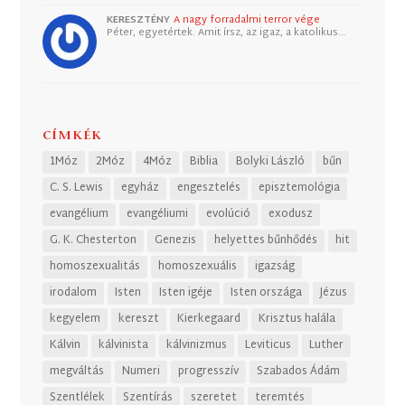
KERESZTÉNY
A nagy forradalmi terror vége
Péter, egyetértek. Amit írsz, az igaz, a katolikus…
CÍMKÉK
1Móz
2Móz
4Móz
Biblia
Bolyki László
bűn
C. S. Lewis
egyház
engesztelés
episztemológia
evangélium
evangéliumi
evolúció
exodusz
G. K. Chesterton
Genezis
helyettes bűnhődés
hit
homoszexualitás
homoszexuális
igazság
irodalom
Isten
Isten igéje
Isten országa
Jézus
kegyelem
kereszt
Kierkegaard
Krisztus halála
Kálvin
kálvinista
kálvinizmus
Leviticus
Luther
megváltás
Numeri
progresszív
Szabados Ádám
Szentlélek
Szentírás
szeretet
teremtés