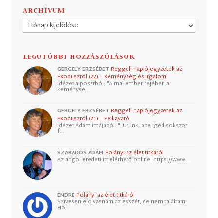
ARCHÍVUM
Archívum
LEGUTÓBBI HOZZÁSZÓLÁSOK
GERGELY ERZSÉBET
Reggeli naplójegyzetek az
Exoduszról (22) – Keménység és irgalom
Idézet a posztból: "A mai ember fejében a
keménysé…
GERGELY ERZSÉBET
Reggeli naplójegyzetek az
Exoduszról (21) – Felkavaró
Idézet Ádám imájából: "„Urunk, a te igéd sokszor
f…
SZABADOS ÁDÁM
Polányi az élet titkáról
Az angol eredeti itt elérhető online: https://www.…
ENDRE
Polányi az élet titkáról
Szívesen elolvasnám az esszét, de nem találtam.
Ho…