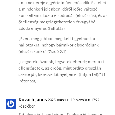
amiknek ereje egyértelműen erősödik. Ez lehet
a mindenkori jelenben időről időre változó
korszellem okozta elsodródás (elcsúszás), és az
ősellenség megelégíthetetlen étvágyából
adódó elnyelés (felfalás):
„Ezért még jobban meg kell figyelnünk a
hallottakra, nehogy bármikor elsodródjunk
(elcsússzunk).” (Zsidó 2:1)
„Legyetek józanok, legyetek éberek; mert a ti
ellenségetek, az ördög, mint ordító oroszlán
szerte jár, keresve kit nyeljen el (faljon fel):” (1
Péter 5:8)
Kovach Janos
2025. március 19. szerda-n 17:22
közelében