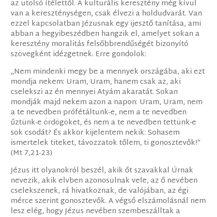
az utolsó ítélettől. A kulturális keresztény még kívül
van a kereszténységen, csak élvezi a holdudvarát. Van
ezzel kapcsolatban Jézusnak egy ijesztő tanítása, ami
abban a hegyibeszédben hangzik el, amelyet sokan a
keresztény moralitás felsőbbrendűségét bizonyító
szövegként idézgetnek. Erre gondolok:
„Nem mindenki megy be a mennyek országába, aki ezt
mondja nekem: Uram, Uram, hanem csak az, aki
cselekszi az én mennyei Atyám akaratát. Sokan
mondják majd nekem azon a napon: Uram, Uram, nem
a te nevedben prófétáltunk-e, nem a te nevedben
űztünk-e ördögöket, és nem a te nevedben tettünk-e
sok csodát? És akkor kijelentem nekik: Sohasem
ismertelek titeket, távozzatok tőlem, ti gonosztevők!”
(Mt 7,21-23)
Jézus itt olyanokról beszél, akik őt szavakkal Úrnak
nevezik, akik elvben azonosulnak vele, az ő nevében
cselekszenek, rá hivatkoznak, de valójában, az égi
mérce szerint gonosztevők. A végső elszámolásnál nem
lesz elég, hogy Jézus nevében szembeszálltak a