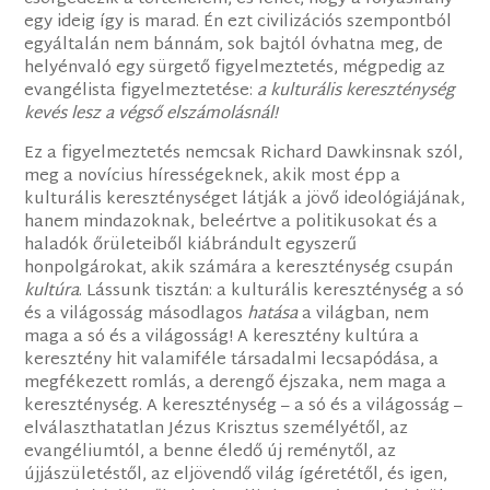
egy ideig így is marad. Én ezt civilizációs szempontból
egyáltalán nem bánnám, sok bajtól óvhatna meg, de
helyénvaló egy sürgető figyelmeztetés, mégpedig az
evangélista figyelmeztetése:
a kulturális kereszténység
kevés lesz a végső elszámolásnál!
Ez a figyelmeztetés nemcsak Richard Dawkinsnak szól,
meg a novícius hírességeknek, akik most épp a
kulturális kereszténységet látják a jövő ideológiájának,
hanem mindazoknak, beleértve a politikusokat és a
haladók őrületeiből kiábrándult egyszerű
honpolgárokat, akik számára a kereszténység csupán
kultúra
. Lássunk tisztán: a kulturális kereszténység a só
és a világosság másodlagos
hatása
a világban, nem
maga a só és a világosság! A keresztény kultúra a
keresztény hit valamiféle társadalmi lecsapódása, a
megfékezett romlás, a derengő éjszaka, nem maga a
kereszténység. A kereszténység – a só és a világosság –
elválaszthatatlan Jézus Krisztus személyétől, az
evangéliumtól, a benne éledő új reménytől, az
újjászületéstől, az eljövendő világ ígéretétől, és igen,