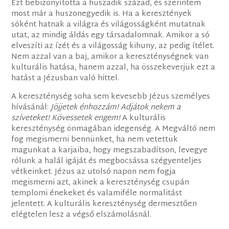
Ezt bebizonyította a huszadik század, és szerintem
most már a huszonegyedik is. Ha a keresztények
sóként hatnak a világra és világosságként mutatnak
utat, az mindig áldás egy társadalomnak. Amikor a só
elveszíti az ízét és a világosság kihuny, az pedig ítélet.
Nem azzal van a baj, amikor a kereszténységnek van
kulturális hatása, hanem azzal, ha összekeverjük ezt a
hatást a Jézusban való hittel.
A kereszténység soha sem kevesebb Jézus személyes
hívásánál:
Jöjjetek énhozzám! Adjátok nekem a
szíveteket!
Kövessetek engem!
A kulturális
kereszténység önmagában idegenség. A Megváltó nem
fog megismerni bennünket, ha nem vetettük
magunkat a karjaiba, hogy megszabadítson, levegye
rólunk a halál igáját és megbocsássa szégyenteljes
vétkeinket. Jézus az utolsó napon nem fogja
megismerni azt, akinek a kereszténység csupán
templomi énekeket és valamiféle normalitást
jelentett. A kulturális kereszténység dermesztően
elégtelen lesz a végső elszámolásnál.