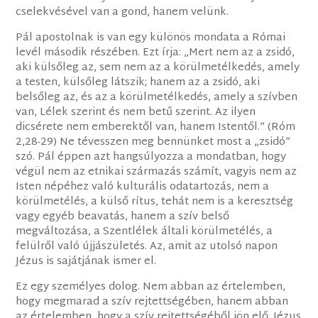
cselekvésével van a gond, hanem velünk.
Pál apostolnak is van egy különös mondata a Római
levél második részében. Ezt írja: „Mert nem az a zsidó,
aki külsőleg az, sem nem az a körülmetélkedés, amely
a testen, külsőleg látszik; hanem az a zsidó, aki
belsőleg az, és az a körülmetélkedés, amely a szívben
van, Lélek szerint és nem betű szerint. Az ilyen
dicsérete nem emberektől van, hanem Istentől.” (Róm
2,28-29) Ne tévesszen meg bennünket most a „zsidó”
szó. Pál éppen azt hangsúlyozza a mondatban, hogy
végül nem az etnikai származás számít, vagyis nem az
Isten népéhez való kulturális odatartozás, nem a
körülmetélés, a külső rítus, tehát nem is a keresztség
vagy egyéb beavatás, hanem a szív belső
megváltozása, a Szentlélek általi körülmetélés, a
felülről való újjászületés. Az, amit az utolsó napon
Jézus is sajátjának ismer el.
Ez egy személyes dolog. Nem abban az értelemben,
hogy megmarad a szív rejtettségében, hanem abban
az értelemben, hogy a szív rejtettségéből jön elő. Jézus