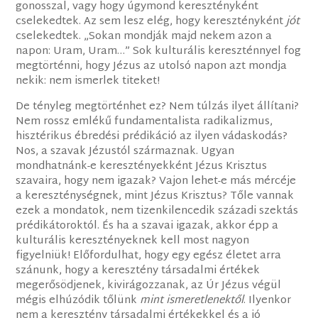
gonosszal, vagy hogy úgymond keresztényként
cselekedtek. Az sem lesz elég, hogy keresztényként
jót
cselekedtek. „Sokan mondják majd nekem azon a
napon: Uram, Uram…” Sok kulturális kereszténnyel fog
megtörténni, hogy Jézus az utolsó napon azt mondja
nekik: nem ismerlek titeket!
De tényleg megtörténhet ez? Nem túlzás ilyet állítani?
Nem rossz emlékű fundamentalista radikalizmus,
hisztérikus ébredési prédikáció az ilyen vádaskodás?
Nos, a szavak Jézustól származnak. Ugyan
mondhatnánk-e keresztényekként Jézus Krisztus
szavaira, hogy nem igazak? Vajon lehet-e más mércéje
a kereszténységnek, mint Jézus Krisztus? Tőle vannak
ezek a mondatok, nem tizenkilencedik századi szektás
prédikátoroktól. És ha a szavai igazak, akkor épp a
kulturális keresztényeknek kell most nagyon
figyelniük! Előfordulhat, hogy egy egész életet arra
szánunk, hogy a keresztény társadalmi értékek
megerősödjenek, kivirágozzanak, az Úr Jézus végül
mégis elhúzódik tőlünk
mint ismeretlenektől
. Ilyenkor
nem a keresztény társadalmi értékekkel és a jó