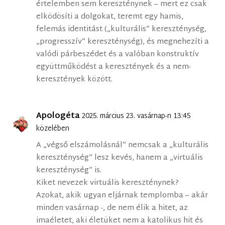
értelemben sem kereszténynek – mert ez csak
elködösíti a dolgokat, teremt egy hamis,
felemás identitást („kulturális” kereszténység,
„progresszív” kereszténység), és megnehezíti a
valódi párbeszédet és a valóban konstruktív
együttműködést a keresztények és a nem-
keresztények között.
Apologéta
2025. március 23. vasárnap-n 13:45
közelében
A „végső elszámolásnál” nemcsak a „kulturális
kereszténység” lesz kevés, hanem a „virtuális
kereszténység” is.
Kiket nevezek virtuális kereszténynek?
Azokat, akik ugyan eljárnak templomba – akár
minden vasárnap -, de nem élik a hitet, az
imaéletet, aki életüket nem a katolikus hit és