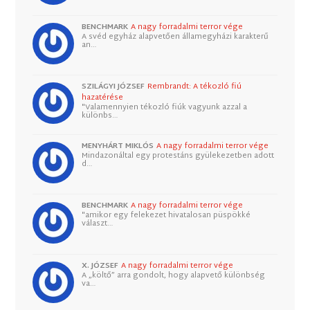
BENCHMARK
A nagy forradalmi terror vége
A svéd egyház alapvetően államegyházi karakterű
an…
SZILÁGYI JÓZSEF
Rembrandt: A tékozló fiú
hazatérése
"Valamennyien tékozló fiúk vagyunk azzal a
különbs…
MENYHÁRT MIKLÓS
A nagy forradalmi terror vége
Mindazonáltal egy protestáns gyülekezetben adott
d…
BENCHMARK
A nagy forradalmi terror vége
"amikor egy felekezet hivatalosan püspökké
választ…
X. JÓZSEF
A nagy forradalmi terror vége
A „költő” arra gondolt, hogy alapvető különbség
va…