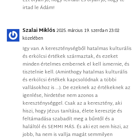
Ezt olyan jó, hogy leirtad! És olyan jó, hogy te
irtad le Ádám!
Szalai Miklós
2025. március 19. szerda-n 23:02
közelében
Igy van. A kereszténységből hatalmas kulturális
és erkölcsi értékek származtak, és ezeket
minden értelmes embernek el kell ismernie, és
tisztelnie kell. (Aminthogy hatalmas kulturális
és erkölcsi értékek kapcsolódnak a többi
vallásokhoz is …). De ezeknek az értékeknek az
igenlése, hirdetése nem azonos a
kereszténységgel. Csak az a keresztény, aki
hiszi, hogy Jézus tanítása, élete keresztje és
feltámadása szabadít meg a bűntől és a
haláltól és SEMMI MÁS. És aki ezt nem hiszi, az
jobb, ha nem is vallja magát semmilyen