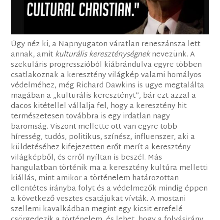
Úgy néz ki, a Napnyugaton váratlan reneszánsza lett
annak, amit
kulturális kereszténységnek
nevezünk. A
szekuláris progresszióból kiábrándulva egyre többen
csatlakoznak a keresztény világkép valami homályos
védelméhez, még Richard Dawkins is ugye megtalálta
magában a „kulturális keresztényt”, bár ezt azzal a
dacos kitétellel vállalja fel, hogy a keresztény hit
természetesen továbbra is egy irdatlan nagy
baromság. Viszont mellette ott van egyre több
híresség, tudós, politikus, színész, influenszer, aki a
küldetéséhez kifejezetten erőt merít a keresztény
világképből, és erről nyíltan is beszél. Más
hangulatban történik ma a keresztény kultúra melletti
kiállás, mint amikor a történelem határozottan
ellentétes irányba folyt és a védelmezők mindig éppen
a következő vesztes csatájukat vívták. A mostani
szellemi kavalkádban megint egy kicsit errefelé
csörgedezik a történelem, és lehet, hogy a folyásirány