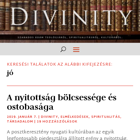
KERESÉSI TALÁLATOK AZ ALÁBBI KIFEJEZÉSRE:
jó
A nyitottság bölcsessége és
ostobasága
2019. JANUÁR 7.
|
DIVINITY
,
ELMÉLKEDÉSEK
,
SPIRITUALITÁS
,
TÁRSADALOM
| 19 HOZZÁSZÓLÁSOK
A posztkeresztény nyugati kultúrában az egyik
legfontosabb piedesztálra állított erény a nyitottság.