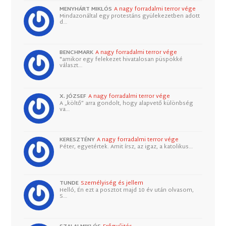
MENYHÁRT MIKLÓS
A nagy forradalmi terror vége
Mindazonáltal egy protestáns gyülekezetben adott
d…
BENCHMARK
A nagy forradalmi terror vége
"amikor egy felekezet hivatalosan püspökké
választ…
X. JÓZSEF
A nagy forradalmi terror vége
A „költő” arra gondolt, hogy alapvető különbség
va…
KERESZTÉNY
A nagy forradalmi terror vége
Péter, egyetértek. Amit írsz, az igaz, a katolikus…
TUNDE
Személyiség és jellem
Helló, Én ezt a posztot majd 10 év után olvasom,
S…