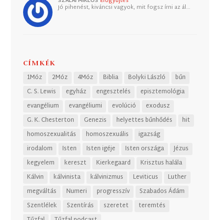
SZALAI MIKLÓS
Erőgyűjtés
Jó pihenést, kiváncsi vagyok, mit fogsz írni az ál…
CÍMKÉK
1Móz
2Móz
4Móz
Biblia
Bolyki László
bűn
C. S. Lewis
egyház
engesztelés
episztemológia
evangélium
evangéliumi
evolúció
exodusz
G. K. Chesterton
Genezis
helyettes bűnhődés
hit
homoszexualitás
homoszexuális
igazság
irodalom
Isten
Isten igéje
Isten országa
Jézus
kegyelem
kereszt
Kierkegaard
Krisztus halála
Kálvin
kálvinista
kálvinizmus
Leviticus
Luther
megváltás
Numeri
progresszív
Szabados Ádám
Szentlélek
Szentírás
szeretet
teremtés
Tűzfal
Tűzfal podcast