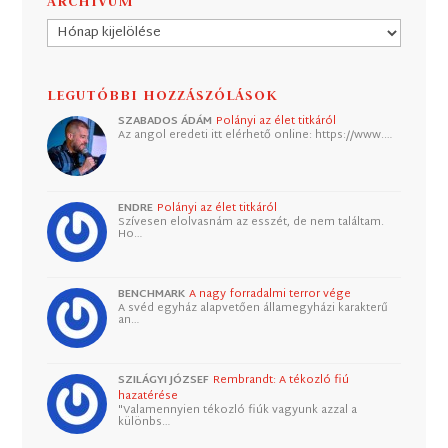
ARCHÍVUM
Archívum
LEGUTÓBBI HOZZÁSZÓLÁSOK
SZABADOS ÁDÁM
Polányi az élet titkáról
Az angol eredeti itt elérhető online: https://www.…
ENDRE
Polányi az élet titkáról
Szívesen elolvasnám az esszét, de nem találtam.
Ho…
BENCHMARK
A nagy forradalmi terror vége
A svéd egyház alapvetően államegyházi karakterű
an…
SZILÁGYI JÓZSEF
Rembrandt: A tékozló fiú
hazatérése
"Valamennyien tékozló fiúk vagyunk azzal a
különbs…