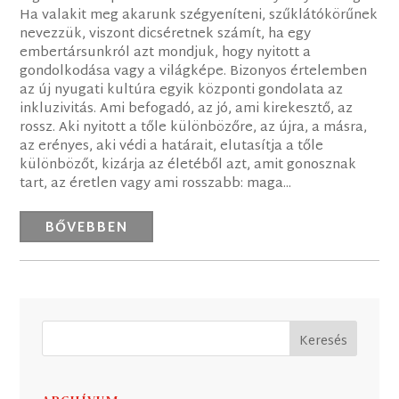
Ha valakit meg akarunk szégyeníteni, szűklátókörűnek
nevezzük, viszont dicséretnek számít, ha egy
embertársunkról azt mondjuk, hogy nyitott a
gondolkodása vagy a világképe. Bizonyos értelemben
az új nyugati kultúra egyik központi gondolata az
inkluzivitás. Ami befogadó, az jó, ami kirekesztő, az
rossz. Aki nyitott a tőle különbözőre, az újra, a másra,
az erényes, aki védi a határait, elutasítja a tőle
különbözőt, kizárja az életéből azt, amit gonosznak
tart, az éretlen vagy ami rosszabb: maga...
BŐVEBBEN