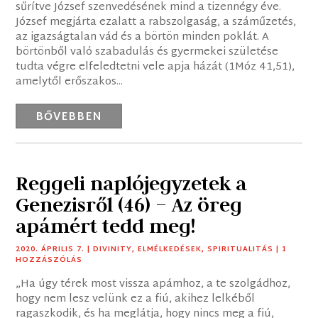
sűrítve József szenvedésének mind a tizennégy éve.
József megjárta ezalatt a rabszolgaság, a száműzetés,
az igazságtalan vád és a börtön minden poklát. A
börtönből való szabadulás és gyermekei születése
tudta végre elfeledtetni vele apja házát (1Móz 41,51),
amelytől erőszakos...
BŐVEBBEN
Reggeli naplójegyzetek a
Genezisről (46) – Az öreg
apámért tedd meg!
2020. ÁPRILIS 7.
|
DIVINITY
,
ELMÉLKEDÉSEK
,
SPIRITUALITÁS
| 1
HOZZÁSZÓLÁS
„Ha úgy térek most vissza apámhoz, a te szolgádhoz,
hogy nem lesz velünk ez a fiú, akihez lelkéből
ragaszkodik, és ha meglátja, hogy nincs meg a fiú,