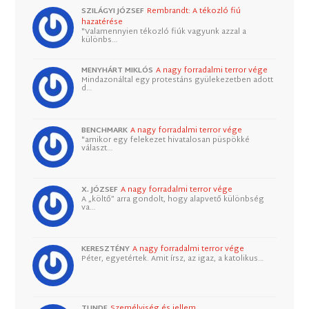
SZILÁGYI JÓZSEF
Rembrandt: A tékozló fiú
hazatérése
"Valamennyien tékozló fiúk vagyunk azzal a
különbs…
MENYHÁRT MIKLÓS
A nagy forradalmi terror vége
Mindazonáltal egy protestáns gyülekezetben adott
d…
BENCHMARK
A nagy forradalmi terror vége
"amikor egy felekezet hivatalosan püspökké
választ…
X. JÓZSEF
A nagy forradalmi terror vége
A „költő” arra gondolt, hogy alapvető különbség
va…
KERESZTÉNY
A nagy forradalmi terror vége
Péter, egyetértek. Amit írsz, az igaz, a katolikus…
TUNDE
Személyiség és jellem