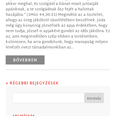
akkor meghal, és szolgáid a bánat miatt juttatják
apánknak, a te szolgádnak ősz fejét a halottak
hazájába.” (1Móz 44,30-31) Megindító az a tisztelet,
ahogy az öreg Jákóbról távollétében beszélnek. Júda
még úgy könyörög Józsefnek az apja érdekében, hogy
nem tudja, József is apjaként gondol az idős Jákóbra. Ez
az, ami megrendítően szép ebben a történetben,
különösen, ha arra gondolunk, hogy manapság milyen
lenézés övezi társadalmunkban az...
BŐVEBBEN
« RÉGEBBI BEJEGYZÉSEK
ARCHÍVUM