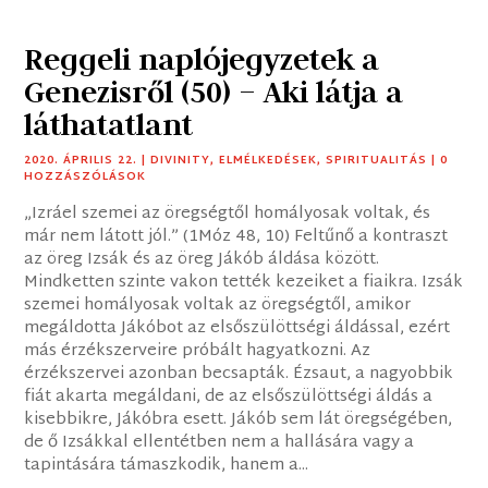
Reggeli naplójegyzetek a
Genezisről (50) – Aki látja a
láthatatlant
2020. ÁPRILIS 22.
|
DIVINITY
,
ELMÉLKEDÉSEK
,
SPIRITUALITÁS
| 0
HOZZÁSZÓLÁSOK
„Izráel szemei az öregségtől homályosak voltak, és
már nem látott jól.” (1Móz 48, 10) Feltűnő a kontraszt
az öreg Izsák és az öreg Jákób áldása között.
Mindketten szinte vakon tették kezeiket a fiaikra. Izsák
szemei homályosak voltak az öregségtől, amikor
megáldotta Jákóbot az elsőszülöttségi áldással, ezért
más érzékszerveire próbált hagyatkozni. Az
érzékszervei azonban becsapták. Ézsaut, a nagyobbik
fiát akarta megáldani, de az elsőszülöttségi áldás a
kisebbikre, Jákóbra esett. Jákób sem lát öregségében,
de ő Izsákkal ellentétben nem a hallására vagy a
tapintására támaszkodik, hanem a...