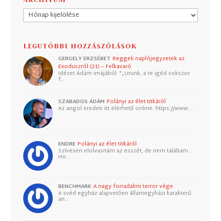
Archívum
LEGUTÓBBI HOZZÁSZÓLÁSOK
GERGELY ERZSÉBET
Reggeli naplójegyzetek az
Exoduszról (21) – Felkavaró
Idézet Ádám imájából: "„Urunk, a te igéd sokszor
f…
SZABADOS ÁDÁM
Polányi az élet titkáról
Az angol eredeti itt elérhető online: https://www.…
ENDRE
Polányi az élet titkáról
Szívesen elolvasnám az esszét, de nem találtam.
Ho…
BENCHMARK
A nagy forradalmi terror vége
A svéd egyház alapvetően államegyházi karakterű
an…