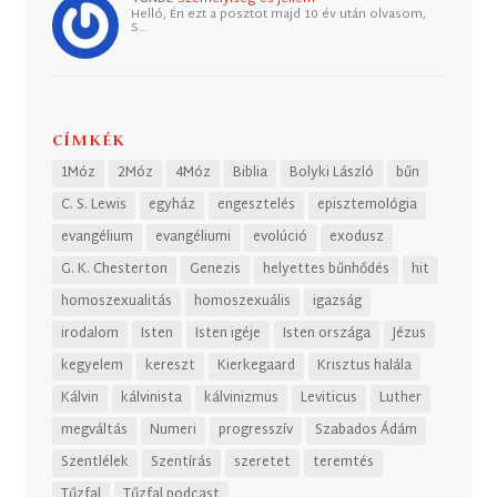
Helló, Én ezt a posztot majd 10 év után olvasom,
S…
CÍMKÉK
1Móz
2Móz
4Móz
Biblia
Bolyki László
bűn
C. S. Lewis
egyház
engesztelés
episztemológia
evangélium
evangéliumi
evolúció
exodusz
G. K. Chesterton
Genezis
helyettes bűnhődés
hit
homoszexualitás
homoszexuális
igazság
irodalom
Isten
Isten igéje
Isten országa
Jézus
kegyelem
kereszt
Kierkegaard
Krisztus halála
Kálvin
kálvinista
kálvinizmus
Leviticus
Luther
megváltás
Numeri
progresszív
Szabados Ádám
Szentlélek
Szentírás
szeretet
teremtés
Tűzfal
Tűzfal podcast