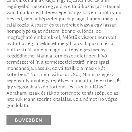
és a cikket annak idején így fejeztem be: „Mann
regényéből nekem egyelőre e találkozás [az Istennel
való találkozás] hitelessége hiányzik. Nem a róla való
beszéd, nem a képzelet gazdagsága, hanem maga a
találkozás. A József és testvéreit olvasva egy lassan
hömpölygő tájat néztem, benne különös, de
megfogható emberekkel, fölöttük viszont nem volt
nyitott az ég, a tekintet megáll a csillagoknál és a
boltozatnál, amely mögött a tényleges menny
kezdődhetne. Mann a természetfelettiben hívő
természetről ír, a természetfelettiről nincs igazi
mondandója. Lássuk, ez változik-e a másik két
kötetben.” Nos, nem változott. Sőt, Mann az egész
regényfolyamot egy rejtélyes mondattal fejezi be: „És
így végződik a szép történet és istenkitalálás.”
Ábrahám, Izsák és Jákób története tehát szép, de az
Istenük Mann szerint kitalálás. Ez a német író végső
gondolata.
BŐVEBBEN