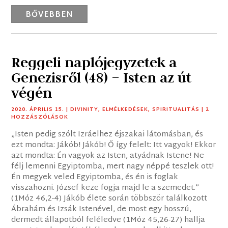
BŐVEBBEN
Reggeli naplójegyzetek a
Genezisről (48) – Isten az út
végén
2020. ÁPRILIS 15.
|
DIVINITY
,
ELMÉLKEDÉSEK
,
SPIRITUALITÁS
| 2
HOZZÁSZÓLÁSOK
„Isten pedig szólt Izráelhez éjszakai látomásban, és
ezt mondta: Jákób! Jákób! Ő így felelt: Itt vagyok! Ekkor
azt mondta: Én vagyok az Isten, atyádnak Istene! Ne
félj lemenni Egyiptomba, mert nagy néppé teszlek ott!
Én megyek veled Egyiptomba, és én is foglak
visszahozni. József keze fogja majd le a szemedet.”
(1Móz 46,2-4) Jákób élete során többször találkozott
Ábrahám és Izsák Istenével, de most egy hosszú,
dermedt állapotból feléledve (1Móz 45,26-27) hallja