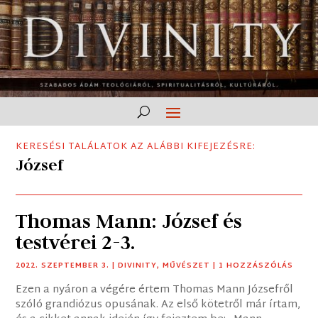
KERESÉSI TALÁLATOK AZ ALÁBBI KIFEJEZÉSRE:
József
Thomas Mann: József és
testvérei 2-3.
2022. SZEPTEMBER 3.
|
DIVINITY
,
MŰVÉSZET
| 1 HOZZÁSZÓLÁS
Ezen a nyáron a végére értem Thomas Mann Józsefről
szóló grandiózus opusának. Az első kötetről már írtam,