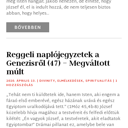
meg Isten hangját. Jákób nehezen, de elhitte, hogy
József él, el is indult hozzá, de nem teljesen biztos
abban, hogy helyes...
BŐVEBBEN
Reggeli naplójegyzetek a
Genezisről (47) – Megváltott
múlt
2020. ÁPRILIS 13.
|
DIVINITY
,
ELMÉLKEDÉSEK
,
SPIRITUALITÁS
| 1
HOZZÁSZÓLÁS
„Tehát nem ti küldtetek ide, hanem Isten, aki engem a
fáraó első emberévé, egész házának urává és egész
Egyiptom uralkodójává tett.” (1Móz 45,4b-8) József
közelebb hívja magához a testvéreit és felfedi előttük
kilétét: „Én vagyok József, a testvéretek, akit eladtatok
Egyiptomba!” Drámai pillanat ez, amelybe bele van