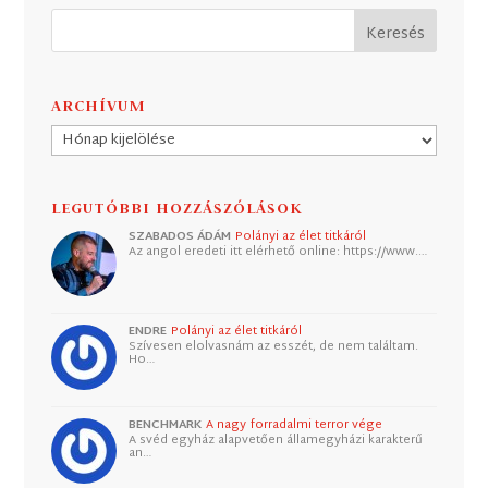
ARCHÍVUM
Archívum
LEGUTÓBBI HOZZÁSZÓLÁSOK
SZABADOS ÁDÁM
Polányi az élet titkáról
Az angol eredeti itt elérhető online: https://www.…
ENDRE
Polányi az élet titkáról
Szívesen elolvasnám az esszét, de nem találtam.
Ho…
BENCHMARK
A nagy forradalmi terror vége
A svéd egyház alapvetően államegyházi karakterű
an…