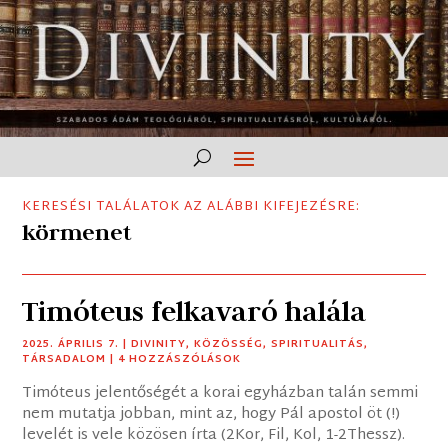
KERESÉSI TALÁLATOK AZ ALÁBBI KIFEJEZÉSRE:
körmenet
Timóteus felkavaró halála
2025. ÁPRILIS 7.
|
DIVINITY
,
KÖZÖSSÉG
,
SPIRITUALITÁS
,
TÁRSADALOM
| 4 HOZZÁSZÓLÁSOK
Timóteus jelentőségét a korai egyházban talán semmi
nem mutatja jobban, mint az, hogy Pál apostol öt (!)
levelét is vele közösen írta (2Kor, Fil, Kol, 1-2Thessz).