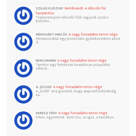
SZILÁGYI JÓZSEF
Rembrandt: A tékozló fiú
hazatérése
"Valamennyien tékozló fiúk vagyunk azzal a
különbs…
MENYHÁRT MIKLÓS
A nagy forradalmi terror vége
Mindazonáltal egy protestáns gyülekezetben adott
d…
BENCHMARK
A nagy forradalmi terror vége
"amikor egy felekezet hivatalosan püspökké
választ…
X. JÓZSEF
A nagy forradalmi terror vége
A „költő” arra gondolt, hogy alapvető különbség
va…
KERESZTÉNY
A nagy forradalmi terror vége
Péter, egyetértek. Amit írsz, az igaz, a katolikus…