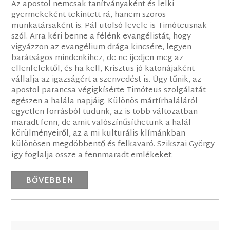
Az apostol nemcsak tanítványaként és lelki
gyermekeként tekintett rá, hanem szoros
munkatársaként is. Pál utolsó levele is Timóteusnak
szól. Arra kéri benne a félénk evangélistát, hogy
vigyázzon az evangélium drága kincsére, legyen
barátságos mindenkihez, de ne ijedjen meg az
ellenfelektől, és ha kell, Krisztus jó katonájaként
vállalja az igazságért a szenvedést is. Úgy tűnik, az
apostol parancsa végigkísérte Timóteus szolgálatát
egészen a halála napjáig. Különös mártírhaláláról
egyetlen forrásból tudunk, az is több változatban
maradt fenn, de amit valószínűsíthetünk a halál
körülményeiről, az a mi kulturális klímánkban
különösen megdöbbentő és felkavaró. Szikszai György
így foglalja össze a fennmaradt emlékeket:
BŐVEBBEN