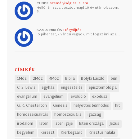
TUNDE
Személyiség és jellem
Helló, Én ezt a posztot majd 10 év után olvasom,
S…
SZALAI MIKLÓS
Erőgyűjtés
Jó pihenést, kiváncsi vagyok, mit fogsz írni az ál…
CÍMKÉK
1Móz
2Móz
4Móz
Biblia
Bolyki László
bűn
C. S. Lewis
egyház
engesztelés
episztemológia
evangélium
evangéliumi
evolúció
exodusz
G. K. Chesterton
Genezis
helyettes bűnhődés
hit
homoszexualitás
homoszexuális
igazság
irodalom
Isten
Isten igéje
Isten országa
Jézus
kegyelem
kereszt
Kierkegaard
Krisztus halála