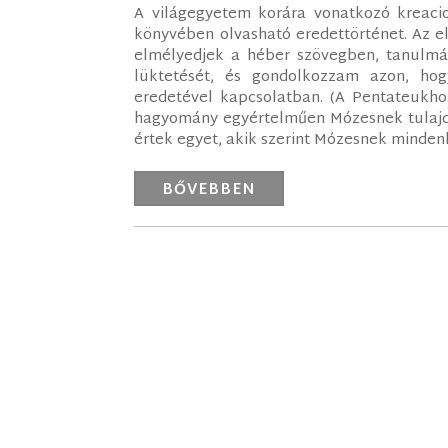
A világegyetem korára vonatkozó kreaci
könyvében olvasható eredettörténet. Az e
elmélyedjek a héber szövegben, tanulm
lüktetését, és gondolkozzam azon, ho
eredetével kapcsolatban. (A Pentateukhos
hagyomány egyértelműen Mózesnek tulajdon
értek egyet, akik szerint Mózesnek mindenk
BŐVEBBEN