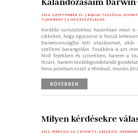
Kalandozásaim Darwin-
2014. SZEPTEMBER 21.
|
BIBLIAI TEOLÓGIA
,
DIVINI
TUDOMÁNY
| 2 HOZZÁSZÓLÁSOK
Korábbi sorozatokhoz hasonlóan most is 
cikkeket, hogy egyszerre is hozzá lehesse
Darwin-országba tett utazásomat, akár
szellemi barangolást. Továbbra is azt re
hívő fejekben és szívekben, hanem a tis
lezárt, hanem továbbgondolandó gondolato
hova jutottam ezzel a témával, miután át
BŐVEBBEN
Milyen kérdésekre válas
2011. MÁRCIUS 24.
|
DIVINITY
,
EXEGÉZIS
,
HERMENE