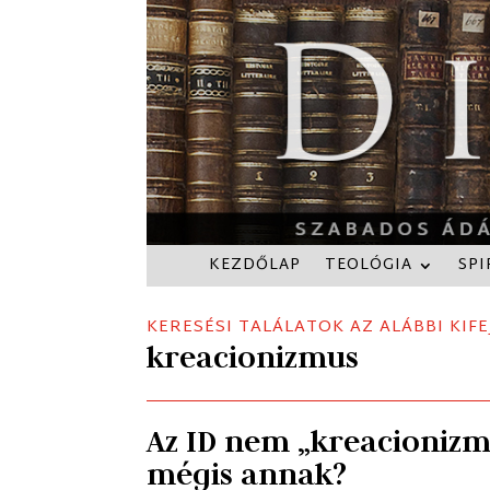
KEZDŐLAP
TEOLÓGIA
SPI
KERESÉSI TALÁLATOK AZ ALÁBBI KIFE
kreacionizmus
Az ID nem „kreacionizm
mégis annak?