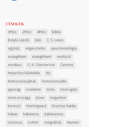
CÍMKÉK
1Móz
2Móz
4Móz
Biblia
Bolyki László
bűn
C. S. Lewis
egyház
engesztelés
episztemológia
evangélium
evangéliumi
evolúció
exodusz
G. K. Chesterton
Genezis
helyettes bűnhődés
hit
homoszexualitás
homoszexuális
igazság
irodalom
Isten
Isten igéje
Isten országa
Jézus
kegyelem
kereszt
Kierkegaard
Krisztus halála
Kálvin
kálvinista
kálvinizmus
Leviticus
Luther
megváltás
Numeri