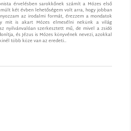
onista érvelésben sarokkőnek számít a Mózes első
lmúlt két évben lehetőségem volt arra, hogy jobban
ányozzam az irodalmi formát, érezzem a mondatok
gy mit is akart Mózes elmesélni nekünk a világ
z nyilvánvalóan szerkesztett mű, de mivel a zsidó
ítja, és Jézus is Mózes könyvének nevezi, azokkal
inél több köze van az eredeti...