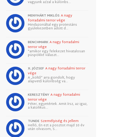
vagyunk azzal a különbs…
MENYHÁRT MIKLÓS
A nagy
forradalmi terror vége
Mindazonáltal egy protestáns
gyülekezetben adott d…
BENCHMARK
A nagy forradalmi
terror vége
"amikor egy felekezet hivatalosan
püspökké választ…
X. JÓZSEF
A nagy forradalmi terror
vége
A „költő” arra gondolt, hogy
alapvető különbség va…
KERESZTÉNY
A nagy forradalmi
terror vége
Péter, egyetértek. Amit írsz, az igaz,
a katolikus…
TUNDE
Személyiség és jellem
Helló, Én ezt a posztot majd 10 év
után olvasom, S…