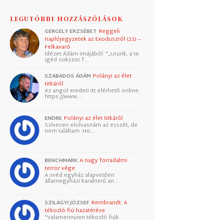
LEGUTÓBBI HOZZÁSZÓLÁSOK
GERGELY ERZSÉBET
Reggeli
naplójegyzetek az Exoduszról (21) –
Felkavaró
Idézet Ádám imájából: "„Urunk, a te
igéd sokszor f…
SZABADOS ÁDÁM
Polányi az élet
titkáról
Az angol eredeti itt elérhető online:
https://www.…
ENDRE
Polányi az élet titkáról
Szívesen elolvasnám az esszét, de
nem találtam. Ho…
BENCHMARK
A nagy forradalmi
terror vége
A svéd egyház alapvetően
államegyházi karakterű an…
SZILÁGYI JÓZSEF
Rembrandt: A
tékozló fiú hazatérése
"Valamennyien tékozló fiúk