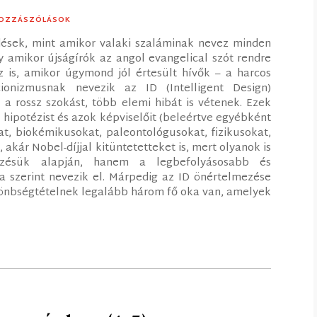
HOZZÁSZÓLÁSOK
ések, mint amikor valaki szaláminak nevez minden
y amikor újságírók az angol evangelical szót rendre
az is, amikor úgymond jól értesült hívők – a harcos
cionizmusnak nevezik az ID (Intelligent Design)
 a rossz szokást, több elemi hibát is vétenek. Ezek
 hipotézist és azok képviselőit (beleértve egyébként
t, biokémikusokat, paleontológusokat, fizikusokat,
kár Nobel-díjjal kitüntetetteket is, mert olyanok is
zésük alapján, hanem a legbefolyásosabb és
ja szerint nevezik el. Márpedig az ID önértelmezése
lönbségtételnek legalább három fő oka van, amelyek