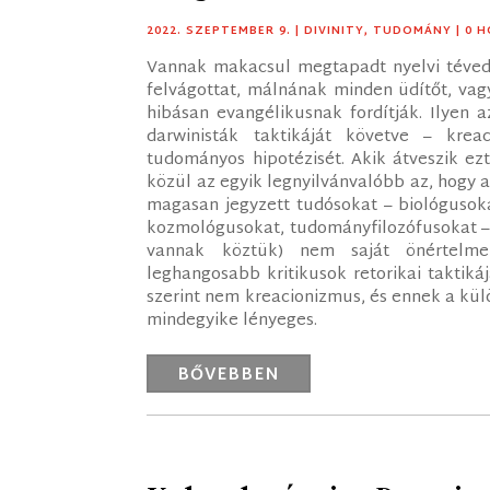
2022. SZEPTEMBER 9.
|
DIVINITY
,
TUDOMÁNY
| 0 
Vannak makacsul megtapadt nyelvi téved
felvágottat, málnának minden üdítőt, vag
hibásan evangélikusnak fordítják. Ilyen 
darwinisták taktikáját követve – krea
tudományos hipotézisét. Akik átveszik ezt
közül az egyik legnyilvánvalóbb az, hogy a
magasan jegyzett tudósokat – biológusoka
kozmológusokat, tudományfilozófusokat –, a
vannak köztük) nem saját önértelme
leghangosabb kritikusok retorikai taktiká
szerint nem kreacionizmus, és ennek a kü
mindegyike lényeges.
BŐVEBBEN