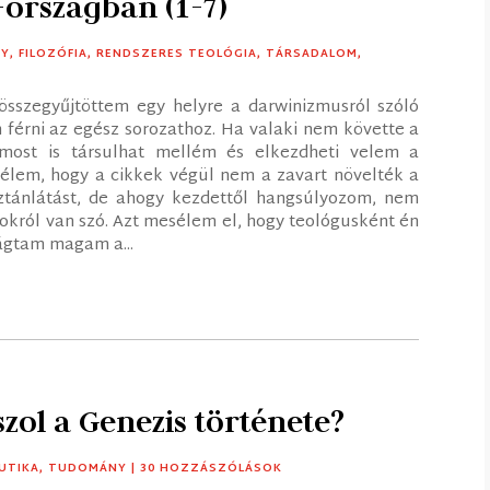
országban (1-7)
TY
,
FILOZÓFIA
,
RENDSZERES TEOLÓGIA
,
TÁRSADALOM
,
összegyűjtöttem egy helyre a darwinizmusról szóló
n férni az egész sorozathoz. Ha valaki nem követte a
 most is társulhat mellém és elkezdheti velem a
mélem, hogy a cikkek végül nem a zavart növelték a
ztánlátást, de ahogy kezdettől hangsúlyozom, nem
król van szó. Azt mesélem el, hogy teológusként én
rágtam magam a...
zol a Genezis története?
UTIKA
,
TUDOMÁNY
| 30 HOZZÁSZÓLÁSOK