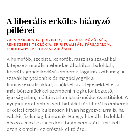
A liberális erkölcs hiányzó
pillérei
2017. MÁRCIUS 12.
|
DIVINITY
,
FILOZÓFIA
,
KÖZÖSSÉG
,
RENDSZERES TEOLÓGIA
,
SPIRITUALITÁS
,
TÁRSADALOM
,
TUDOMÁNY
| 20 HOZZÁSZÓLÁSOK
A homofób, szexista, xenofób, rasszista szavakkal
kifejezett morális ítéleteket általában baloldali,
liberális gondolkodású emberek fogalmazzák meg. A
szavak helytelenítik és megbélyegzik a
homoszexuálisokkal, a nőkkel, az idegenekkel és a
más bőrszínűekkel szembeni megkülönböztető,
igazságtalan, méltánytalan bánásmódot és attitűdöt. A
nyugati értelemben vett baloldali és liberális emberek
erkölcsi érzéke különösen ki van hegyezve arra is, ha
valakit fizikailag bántanak. Ha egy liberális baloldali
olvassa most ezt a cikket, talán nem is érti, mit kell
ezen kiemelni. Az erőszak elítélése...