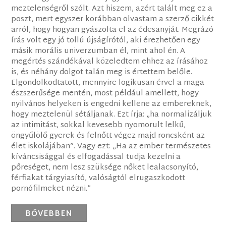
meztelenségről szólt. Azt hiszem, azért talált meg ez a
poszt, mert egyszer korábban olvastam a szerző cikkét
arról, hogy hogyan gyászolta el az édesanyját. Megrázó
írás volt egy jó tollú újságírótól, aki érezhetően egy
másik morális univerzumban él, mint ahol én. A
megértés szándékával közeledtem ehhez az írásához
is, és néhány dolgot talán meg is értettem belőle.
Elgondolkodtatott, mennyire logikusan érvel a maga
észszerűsége mentén, most például amellett, hogy
nyilvános helyeken is engedni kellene az embereknek,
hogy meztelenül sétáljanak. Ezt írja: „ha normalizáljuk
az intimitást, sokkal kevesebb nyomorult lelkű,
öngyűlölő gyerek és felnőtt végez majd roncsként az
élet iskolájában”. Vagy ezt: „Ha az ember természetes
kíváncsisággal és elfogadással tudja kezelni a
pőreséget, nem lesz szüksége nőket lealacsonyító,
férfiakat tárgyiasító, valóságtól elrugaszkodott
pornófilmeket nézni.”
BŐVEBBEN