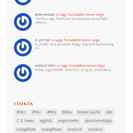
BENCHMARK
A nagy forradalmi terror vége
"amikor egy felekezet hivatalosan püspökké
választ…
X. JÓZSEF
A nagy forradalmi terror vége
A „költő” arra gondolt, hogy alapvető különbség
va…
KERESZTÉNY
A nagy forradalmi terror vége
Péter, egyetértek. Amit írsz, az igaz, a katolikus…
CÍMKÉK
1Móz
2Móz
4Móz
Biblia
Bolyki László
bűn
C. S. Lewis
egyház
engesztelés
episztemológia
evangélium
evangéliumi
evolúció
exodusz