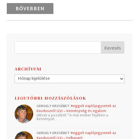
BŐVEBBEN
ARCHÍVUM
Archívum
LEGUTÓBBI HOZZÁSZÓLÁSOK
GERGELY ERZSÉBET
Reggeli naplójegyzetek az
Exoduszról (22) – Keménység és irgalom
Idézet a posztból: "A mai ember fejében a
keménysé…
GERGELY ERZSÉBET
Reggeli naplójegyzetek az
Exoduszról (21) – Felkavaró