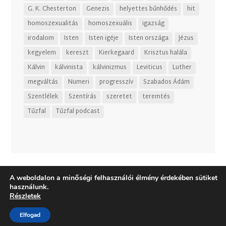
G. K. Chesterton
Genezis
helyettes bűnhődés
hit
homoszexualitás
homoszexuális
igazság
irodalom
Isten
Isten igéje
Isten országa
Jézus
kegyelem
kereszt
Kierkegaard
Krisztus halála
Kálvin
kálvinista
kálvinizmus
Leviticus
Luther
megváltás
Numeri
progresszív
Szabados Ádám
Szentlélek
Szentírás
szeretet
teremtés
Tűzfal
Tűzfal podcast
A weboldalon a minőségi felhasználói élmény érdekében sütiket
használunk.
Részletek
Elfogad
Dizájn:
Elegant Themes
| Motor:
WordPress