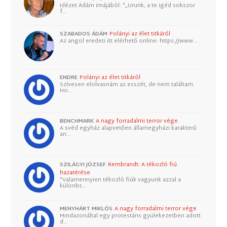
Idézet Ádám imájából: "„Urunk, a te igéd sokszor
f…
SZABADOS ÁDÁM
Polányi az élet titkáról
Az angol eredeti itt elérhető online: https://www.…
ENDRE
Polányi az élet titkáról
Szívesen elolvasnám az esszét, de nem találtam.
Ho…
BENCHMARK
A nagy forradalmi terror vége
A svéd egyház alapvetően államegyházi karakterű
an…
SZILÁGYI JÓZSEF
Rembrandt: A tékozló fiú
hazatérése
"Valamennyien tékozló fiúk vagyunk azzal a
különbs…
MENYHÁRT MIKLÓS
A nagy forradalmi terror vége
Mindazonáltal egy protestáns gyülekezetben adott
d…