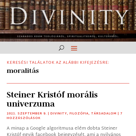
KERESÉSI TALÁLATOK AZ ALÁBBI KIFEJEZÉSRE:
moralitás
Steiner Kristóf morális
univerzuma
2021. SZEPTEMBER 9.
|
DIVINITY
,
FILOZÓFIA
,
TÁRSADALOM
| 7
HOZZÁSZÓLÁSOK
A minap a Google algoritmusa elém dobta Steiner
Kristóf egyik facebook bejegyzését, ami a nyilvános