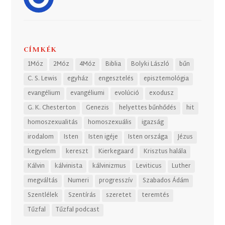
CÍMKÉK
1Móz
2Móz
4Móz
Biblia
Bolyki László
bűn
C. S. Lewis
egyház
engesztelés
episztemológia
evangélium
evangéliumi
evolúció
exodusz
G. K. Chesterton
Genezis
helyettes bűnhődés
hit
homoszexualitás
homoszexuális
igazság
irodalom
Isten
Isten igéje
Isten országa
Jézus
kegyelem
kereszt
Kierkegaard
Krisztus halála
Kálvin
kálvinista
kálvinizmus
Leviticus
Luther
megváltás
Numeri
progresszív
Szabados Ádám
Szentlélek
Szentírás
szeretet
teremtés
Tűzfal
Tűzfal podcast