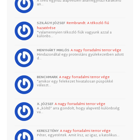
A svéd egyház alapvetően államegyházi karakterű
an…
SZILÁGYI JÓZSEF
Rembrandt: A tékozló fiú
hazatérése
"Valamennyien tékozló fiúk vagyunk azzal a
különbs…
MENYHÁRT MIKLÓS
A nagy forradalmi terror vége
Mindazonáltal egy protestáns gyülekezetben adott
d…
BENCHMARK
A nagy forradalmi terror vége
"amikor egy felekezet hivatalosan püspökké
választ…
X. JÓZSEF
A nagy forradalmi terror vége
A „költő” arra gondolt, hogy alapvető különbség
va…
KERESZTÉNY
A nagy forradalmi terror vége
Péter, egyetértek. Amit írsz, az igaz, a katolikus…