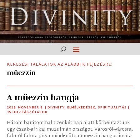
KERESÉSI TALÁLATOK AZ ALÁBBI KIFEJEZÉSRE:
müezzin
A müezzin hangja
2019. NOVEMBER 8.
|
DIVINITY
,
ELMÉLKEDÉSEK
,
SPIRITUALITÁS
|
35 HOZZÁSZÓLÁSOK
Három barátommal tizenkét nap alatt körbeutaztunk
egy észak-afrikai muzulmán országot. Városról-városra,
faluról-falura járva mindenütt a müezzin hangos imára