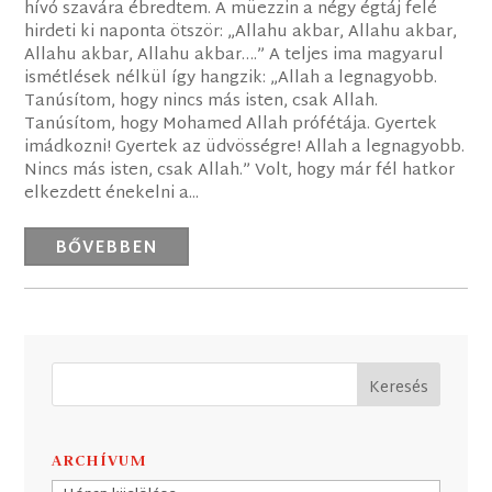
hívó szavára ébredtem. A müezzin a négy égtáj felé
hirdeti ki naponta ötször: „Allahu akbar, Allahu akbar,
Allahu akbar, Allahu akbar….” A teljes ima magyarul
ismétlések nélkül így hangzik: „Allah a legnagyobb.
Tanúsítom, hogy nincs más isten, csak Allah.
Tanúsítom, hogy Mohamed Allah prófétája. Gyertek
imádkozni! Gyertek az üdvösségre! Allah a legnagyobb.
Nincs más isten, csak Allah.” Volt, hogy már fél hatkor
elkezdett énekelni a...
BŐVEBBEN
ARCHÍVUM
Archívum