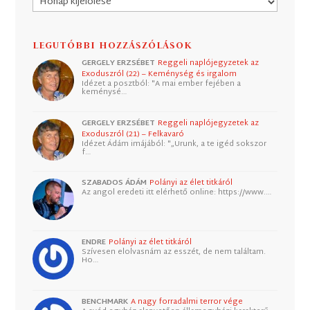
LEGUTÓBBI HOZZÁSZÓLÁSOK
GERGELY ERZSÉBET
Reggeli naplójegyzetek az
Exoduszról (22) – Keménység és irgalom
Idézet a posztból: "A mai ember fejében a
keménysé…
GERGELY ERZSÉBET
Reggeli naplójegyzetek az
Exoduszról (21) – Felkavaró
Idézet Ádám imájából: "„Urunk, a te igéd sokszor
f…
SZABADOS ÁDÁM
Polányi az élet titkáról
Az angol eredeti itt elérhető online: https://www.…
ENDRE
Polányi az élet titkáról
Szívesen elolvasnám az esszét, de nem találtam.
Ho…
BENCHMARK
A nagy forradalmi terror vége