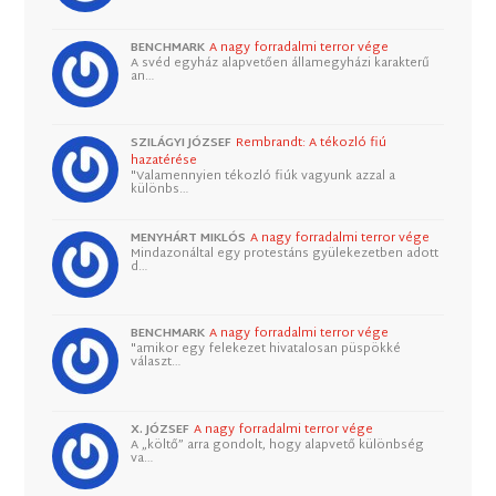
BENCHMARK
A nagy forradalmi terror vége
A svéd egyház alapvetően államegyházi karakterű
an…
SZILÁGYI JÓZSEF
Rembrandt: A tékozló fiú
hazatérése
"Valamennyien tékozló fiúk vagyunk azzal a
különbs…
MENYHÁRT MIKLÓS
A nagy forradalmi terror vége
Mindazonáltal egy protestáns gyülekezetben adott
d…
BENCHMARK
A nagy forradalmi terror vége
"amikor egy felekezet hivatalosan püspökké
választ…
X. JÓZSEF
A nagy forradalmi terror vége
A „költő” arra gondolt, hogy alapvető különbség
va…