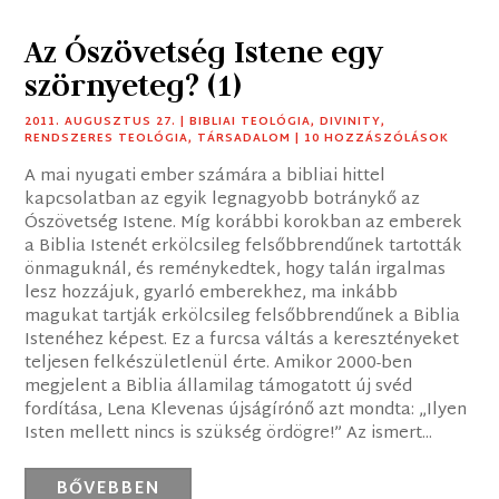
Az Ószövetség Istene egy
szörnyeteg? (1)
2011. AUGUSZTUS 27.
|
BIBLIAI TEOLÓGIA
,
DIVINITY
,
RENDSZERES TEOLÓGIA
,
TÁRSADALOM
| 10 HOZZÁSZÓLÁSOK
A mai nyugati ember számára a bibliai hittel
kapcsolatban az egyik legnagyobb botránykő az
Ószövetség Istene. Míg korábbi korokban az emberek
a Biblia Istenét erkölcsileg felsőbbrendűnek tartották
önmaguknál, és reménykedtek, hogy talán irgalmas
lesz hozzájuk, gyarló emberekhez, ma inkább
magukat tartják erkölcsileg felsőbbrendűnek a Biblia
Istenéhez képest. Ez a furcsa váltás a keresztényeket
teljesen felkészületlenül érte. Amikor 2000-ben
megjelent a Biblia államilag támogatott új svéd
fordítása, Lena Klevenas újságírónő azt mondta: „Ilyen
Isten mellett nincs is szükség ördögre!” Az ismert...
BŐVEBBEN