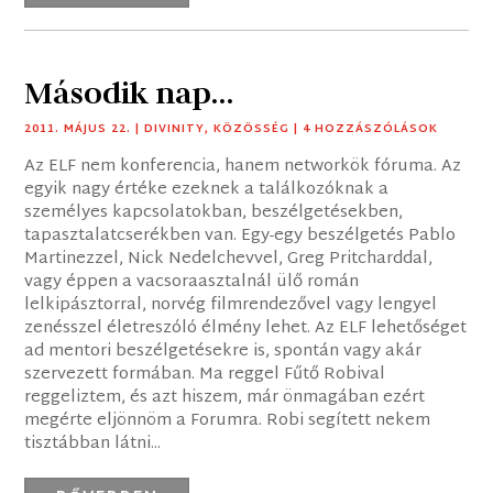
Második nap…
2011. MÁJUS 22.
|
DIVINITY
,
KÖZÖSSÉG
| 4 HOZZÁSZÓLÁSOK
Az ELF nem konferencia, hanem networkök fóruma. Az
egyik nagy értéke ezeknek a találkozóknak a
személyes kapcsolatokban, beszélgetésekben,
tapasztalatcserékben van. Egy-egy beszélgetés Pablo
Martinezzel, Nick Nedelchevvel, Greg Pritcharddal,
vagy éppen a vacsoraasztalnál ülő román
lelkipásztorral, norvég filmrendezővel vagy lengyel
zenésszel életreszóló élmény lehet. Az ELF lehetőséget
ad mentori beszélgetésekre is, spontán vagy akár
szervezett formában. Ma reggel Fűtő Robival
reggeliztem, és azt hiszem, már önmagában ezért
megérte eljönnöm a Forumra. Robi segített nekem
tisztábban látni...