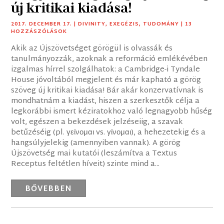
új kritikai kiadása!
2017. DECEMBER 17.
|
DIVINITY
,
EXEGÉZIS
,
TUDOMÁNY
| 13
HOZZÁSZÓLÁSOK
Akik az Újszövetséget görögül is olvassák és
tanulmányozzák, azoknak a reformáció emlékévében
izgalmas hírrel szolgálhatok: a Cambridge-i Tyndale
House jóvoltából megjelent és már kapható a görög
szöveg új kritikai kiadása! Bár akár konzervatívnak is
mondhatnám a kiadást, hiszen a szerkesztők célja a
legkorábbi ismert kéziratokhoz való legnagyobb hűség
volt, egészen a bekezdések jelzéseiig, a szavak
betűzéséig (pl. γείνομαι vs. γίνομαι), a hehezetekig és a
hangsúlyjelekig (amennyiben vannak). A görög
Újszövetség mai kutatói (leszámítva a Textus
Receptus feltétlen híveit) szinte mind a...
BŐVEBBEN