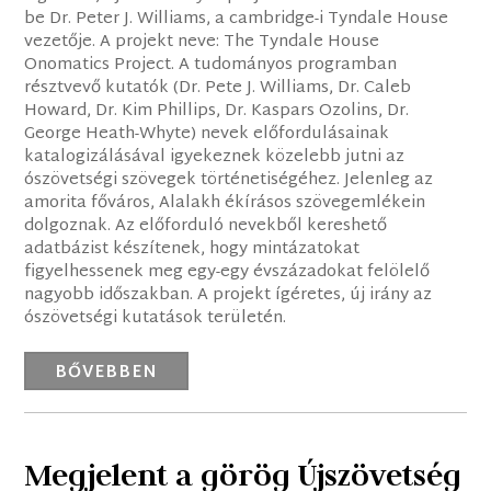
be Dr. Peter J. Williams, a cambridge-i Tyndale House
vezetője. A projekt neve: The Tyndale House
Onomatics Project. A tudományos programban
résztvevő kutatók (Dr. Pete J. Williams, Dr. Caleb
Howard, Dr. Kim Phillips, Dr. Kaspars Ozolins, Dr.
George Heath-Whyte) nevek előfordulásainak
katalogizálásával igyekeznek közelebb jutni az
ószövetségi szövegek történetiségéhez. Jelenleg az
amorita főváros, Alalakh ékírásos szövegemlékein
dolgoznak. Az előforduló nevekből kereshető
adatbázist készítenek, hogy mintázatokat
figyelhessenek meg egy-egy évszázadokat felölelő
nagyobb időszakban. A projekt ígéretes, új irány az
ószövetségi kutatások területén.
BŐVEBBEN
Megjelent a görög Újszövetség