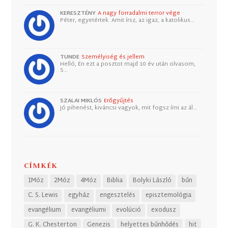
KERESZTÉNY
A nagy forradalmi terror vége
Péter, egyetértek. Amit írsz, az igaz, a katolikus…
TUNDE
Személyiség és jellem
Helló, Én ezt a posztot majd 10 év után olvasom,
S…
SZALAI MIKLÓS
Erőgyűjtés
Jó pihenést, kiváncsi vagyok, mit fogsz írni az ál…
CÍMKÉK
1Móz
2Móz
4Móz
Biblia
Bolyki László
bűn
C. S. Lewis
egyház
engesztelés
episztemológia
evangélium
evangéliumi
evolúció
exodusz
G. K. Chesterton
Genezis
helyettes bűnhődés
hit