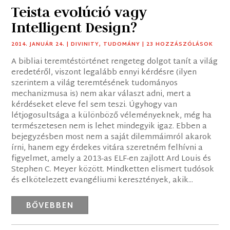
Teista evolúció vagy
Intelligent Design?
2014. JANUÁR 24.
|
DIVINITY
,
TUDOMÁNY
| 23 HOZZÁSZÓLÁSOK
A bibliai teremtéstörténet rengeteg dolgot tanít a világ
eredetéről, viszont legalább ennyi kérdésre (ilyen
szerintem a világ teremtésének tudományos
mechanizmusa is) nem akar választ adni, mert a
kérdéseket eleve fel sem teszi. Úgyhogy van
létjogosultsága a különböző véleményeknek, még ha
természetesen nem is lehet mindegyik igaz. Ebben a
bejegyzésben most nem a saját dilemmáimról akarok
írni, hanem egy érdekes vitára szeretném felhívni a
figyelmet, amely a 2013-as ELF-en zajlott Ard Louis és
Stephen C. Meyer között. Mindketten elismert tudósok
és elkötelezett evangéliumi keresztények, akik...
BŐVEBBEN