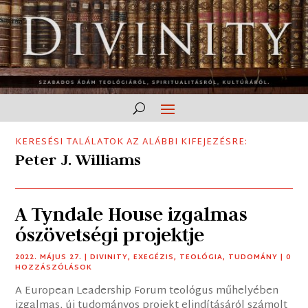
KERESÉSI TALÁLATOK AZ ALÁBBI KIFEJEZÉSRE:
Peter J. Williams
A Tyndale House izgalmas
ószövetségi projektje
2022. MÁJUS 27.
|
DIVINITY
,
EXEGÉZIS
,
TEOLÓGIA
,
TUDOMÁNY
| 0
HOZZÁSZÓLÁSOK
A European Leadership Forum teológus műhelyében
izgalmas, új tudományos projekt elindításáról számolt