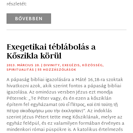
részletét:
BŐVEBBEN
Exegetikai téblábolás a
Kőszikla körül
2013. MÁRCIUS 20.
|
DIVINITY
,
EXEGÉZIS
,
KÖZÖSSÉG
,
SPIRITUALITÁS
| 55 HOZZÁSZÓLÁSOK
A pápaság bibliai igazolására a Máté 16,18-ra szoktak
hivatkozni azok, akik szerint fontos a pápaság bibliai
igazolása. Az ominózus versben Jézus ezt mondja
Péternek: „Te Péter vagy, és én ezen a kősziklán
építem fel egyházamat (σὺ εἶ Πέτρος, καὶ ἐπὶ ταύτῃ τῇ
πέτρᾳ οἰκοδομήσω μου τὴν ἐκκλησίαν)”. Az indoklás
szerint Jézus Pétert tette meg Kősziklának, melyre az
egyház felépül, és ez valamilyen formában érvényes a
mindenkori római püspökre is. A katolikus értelmezés