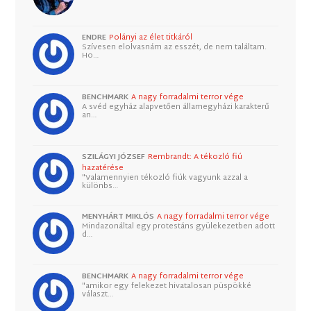
ENDRE
Polányi az élet titkáról
Szívesen elolvasnám az esszét, de nem találtam.
Ho…
BENCHMARK
A nagy forradalmi terror vége
A svéd egyház alapvetően államegyházi karakterű
an…
SZILÁGYI JÓZSEF
Rembrandt: A tékozló fiú
hazatérése
"Valamennyien tékozló fiúk vagyunk azzal a
különbs…
MENYHÁRT MIKLÓS
A nagy forradalmi terror vége
Mindazonáltal egy protestáns gyülekezetben adott
d…
BENCHMARK
A nagy forradalmi terror vége
"amikor egy felekezet hivatalosan püspökké
választ…