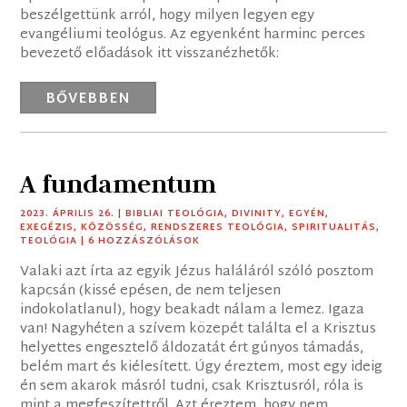
beszélgettünk arról, hogy milyen legyen egy
evangéliumi teológus. Az egyenként harminc perces
bevezető előadások itt visszanézhetők:
BŐVEBBEN
A fundamentum
2023. ÁPRILIS 26.
|
BIBLIAI TEOLÓGIA
,
DIVINITY
,
EGYÉN
,
EXEGÉZIS
,
KÖZÖSSÉG
,
RENDSZERES TEOLÓGIA
,
SPIRITUALITÁS
,
TEOLÓGIA
| 6 HOZZÁSZÓLÁSOK
Valaki azt írta az egyik Jézus haláláról szóló posztom
kapcsán (kissé epésen, de nem teljesen
indokolatlanul), hogy beakadt nálam a lemez. Igaza
van! Nagyhéten a szívem közepét találta el a Krisztus
helyettes engesztelő áldozatát ért gúnyos támadás,
belém mart és kiélesített. Úgy éreztem, most egy ideig
én sem akarok másról tudni, csak Krisztusról, róla is
mint a megfeszítettről. Azt éreztem, hogy nem