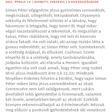
2023. ÁPRILIS 14.
|
DIVINITY
,
EXEGÉZIS
| 4 HOZZÁSZÓLÁSOK
Simon Péter végignézte Jézus gyötrelmes szenvedését,
megkínzását, ütlegelését, leköpdösését. Olyannyira
sokkolta és félelemmel töltötte el a látvány, hogy
háromszor is letagadta, hogy ismeri őt. Majd mikor
végül összetalálkozott a tekintetük, és megszólalt a
kakas, Péter rádöbbent, hogy mit tett és keserves
sírásra fakadt. Ha volt valaki, aki aznap tisztán látta a
gonosz mibenlétét, az Simon Péter volt. Szembekerült
a sötétség órájával, és elbukott. Csúfosan. Szinte
elnyelte őt is a sötétség, amely tanítványtársába,
Júdásba költözött, aki elárulta a Mestert. Igazából
egyetlen oka volt csak annak, hogy Péter meg tudott
térni: Jézus imádkozott érte (Lk 22,32). Mindezek
fényében érdemes felvetni a kérdést, hogy vajon Simon
Péter miben látta Jézus szenvedésének az okait.
Szerencsére nem kell találgatnunk, mert Lukács
jóvoltából több igehirdetése is fönnmaradt, valamint
két levele, amelyekben beszél az okokról. Ezekből
könnyen rekonstruálhatjuk az ő értelmezését. Nézzük
meg először a pünkösdi igehirdetésének ide vonatkozó