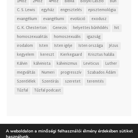
1Móz
2Móz
4Móz
Biblia
Bolyki László
bűn
C. S. Lewis
egyház
engesztelés
episztemológia
evangélium
evangéliumi
evolúció
exodusz
G. K. Chesterton
Genezis
helyettes bűnhődés
hit
homoszexualitás
homoszexuális
igazság
irodalom
Isten
Isten igéje
Isten országa
Jézus
kegyelem
kereszt
Kierkegaard
Krisztus halála
Kálvin
kálvinista
kálvinizmus
Leviticus
Luther
megváltás
Numeri
progresszív
Szabados Ádám
Szentlélek
Szentírás
szeretet
teremtés
Tűzfal
Tűzfal podcast
A weboldalon a minőségi felhasználói élmény érdekében sütiket
használunk.