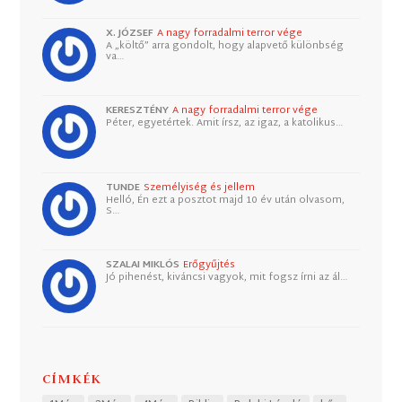
X. JÓZSEF
A nagy forradalmi terror vége
A „költő” arra gondolt, hogy alapvető különbség
va…
KERESZTÉNY
A nagy forradalmi terror vége
Péter, egyetértek. Amit írsz, az igaz, a katolikus…
TUNDE
Személyiség és jellem
Helló, Én ezt a posztot majd 10 év után olvasom,
S…
SZALAI MIKLÓS
Erőgyűjtés
Jó pihenést, kiváncsi vagyok, mit fogsz írni az ál…
CÍMKÉK