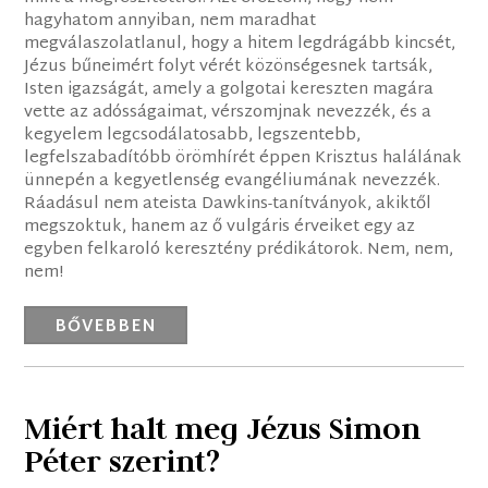
hagyhatom annyiban, nem maradhat
megválaszolatlanul, hogy a hitem legdrágább kincsét,
Jézus bűneimért folyt vérét közönségesnek tartsák,
Isten igazságát, amely a golgotai kereszten magára
vette az adósságaimat, vérszomjnak nevezzék, és a
kegyelem legcsodálatosabb, legszentebb,
legfelszabadítóbb örömhírét éppen Krisztus halálának
ünnepén a kegyetlenség evangéliumának nevezzék.
Ráadásul nem ateista Dawkins-tanítványok, akiktől
megszoktuk, hanem az ő vulgáris érveiket egy az
egyben felkaroló keresztény prédikátorok. Nem, nem,
nem!
BŐVEBBEN
Miért halt meg Jézus Simon
Péter szerint?