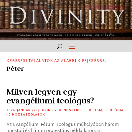
KERESÉSI TALÁLATOK AZ ALÁBBI KIFEJEZÉSRE:
Péter
Milyen legyen egy
evangéliumi teológus?
2024. JANUÁR 22.
|
DIVINITY
,
RENDSZERES TEOLÓGIA
,
TEOLÓGIA
| 5 HOZZÁSZÓLÁSOK
Az Evangéliumi Fórum Teológus műhelyében három
apostoli és három protestáns példa kapcsán