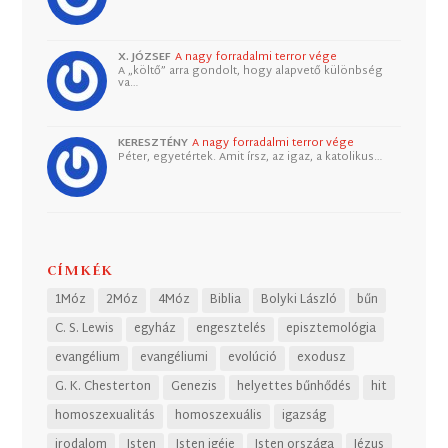
X. JÓZSEF
A nagy forradalmi terror vége
A „költő” arra gondolt, hogy alapvető különbség
va…
KERESZTÉNY
A nagy forradalmi terror vége
Péter, egyetértek. Amit írsz, az igaz, a katolikus…
CÍMKÉK
1Móz
2Móz
4Móz
Biblia
Bolyki László
bűn
C. S. Lewis
egyház
engesztelés
episztemológia
evangélium
evangéliumi
evolúció
exodusz
G. K. Chesterton
Genezis
helyettes bűnhődés
hit
homoszexualitás
homoszexuális
igazság
irodalom
Isten
Isten igéje
Isten országa
Jézus