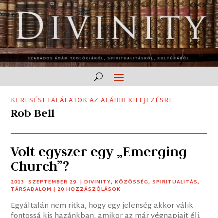
KERESÉSI TALÁLATOK AZ ALÁBBI KIFEJEZÉSRE:
Rob Bell
Volt egyszer egy „Emerging
Church”?
2013. SZEPTEMBER 29.
|
DIVINITY
,
KÖZÖSSÉG
,
SPIRITUALITÁS
,
TÁRSADALOM
| 20 HOZZÁSZÓLÁSOK
Egyáltalán nem ritka, hogy egy jelenség akkor válik
fontossá kis hazánkban, amikor az már végnapjait éli.