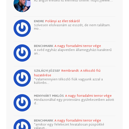
Az angol eredeti itt elérhető online: https://www.…
ENDRE
Polányi az élet titkáról
Szívesen elolvasnám az esszét, de nem találtam.
Ho…
BENCHMARK
A nagy forradalmi terror vége
A svéd egyház alapvetően államegyházi karakterű
an…
SZILÁGYI JÓZSEF
Rembrandt: A tékozló fiú
hazatérése
"Valamennyien tékozló fiúk vagyunk azzal a
különbs…
MENYHÁRT MIKLÓS
A nagy forradalmi terror vége
Mindazonáltal egy protestáns gyülekezetben adott
d…
BENCHMARK
A nagy forradalmi terror vége
"amikor egy felekezet hivatalosan püspökké
választ…