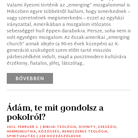
Valami ilyesmi történik az „emerging” mozgalommal is.
Miközben egyre többektől hallom, hogy ismerkednek –
vagy szeretnének megismerkedni – ezzel az egyházi
irányzattal, Amerikában a mozgalom irtózatos
sebességgel hull éppen darabokra. Persze, soha nem is
volt egységes mozgalom. Az észak-amerikai „emerging
church” annak idején (a 90-es évek közepén) az X-
generáció szükségeit szem előtt tartó missziós
párbeszédként indult, majd a posztmodern kultúrára
érzékeny, fiatalos, jófej, látszólag...
BŐVEBBEN
Ádám, te mit gondolsz a
pokolról?
2012. FEBRUÁR 2.
|
BIBLIAI TEOLÓGIA
,
DIVINITY
,
EXEGÉZIS
,
HERMENEUTIKA
,
KÖZÖSSÉG
,
RENDSZERES TEOLÓGIA
,
SPIRITUALITÁS
| 226 HOZZÁSZÓLÁSOK