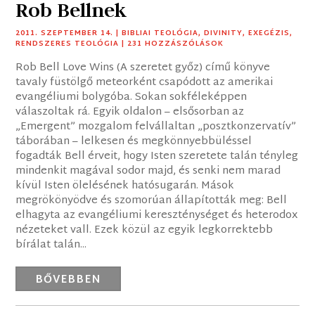
Rob Bellnek
2011. SZEPTEMBER 14.
|
BIBLIAI TEOLÓGIA
,
DIVINITY
,
EXEGÉZIS
,
RENDSZERES TEOLÓGIA
| 231 HOZZÁSZÓLÁSOK
Rob Bell Love Wins (A szeretet győz) című könyve
tavaly füstölgő meteorként csapódott az amerikai
evangéliumi bolygóba. Sokan sokféleképpen
válaszoltak rá. Egyik oldalon – elsősorban az
„Emergent” mozgalom felvállaltan „posztkonzervatív”
táborában – lelkesen és megkönnyebbüléssel
fogadták Bell érveit, hogy Isten szeretete talán tényleg
mindenkit magával sodor majd, és senki nem marad
kívül Isten ölelésének hatósugarán. Mások
megrökönyödve és szomorúan állapították meg: Bell
elhagyta az evangéliumi kereszténységet és heterodox
nézeteket vall. Ezek közül az egyik legkorrektebb
bírálat talán...
BŐVEBBEN