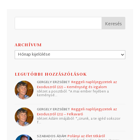
ARCHÍVUM
Archívum
LEGUTÓBBI HOZZÁSZÓLÁSOK
GERGELY ERZSÉBET
Reggeli naplójegyzetek az
Exoduszról (22) – Keménység és irgalom
Idézet a posztból: "A mai ember fejében a
keménysé…
GERGELY ERZSÉBET
Reggeli naplójegyzetek az
Exoduszról (21) – Felkavaró
Idézet Ádám imájából: "„Urunk, a te igéd sokszor
f…
SZABADOS ÁDÁM
Polányi az élet titkáról