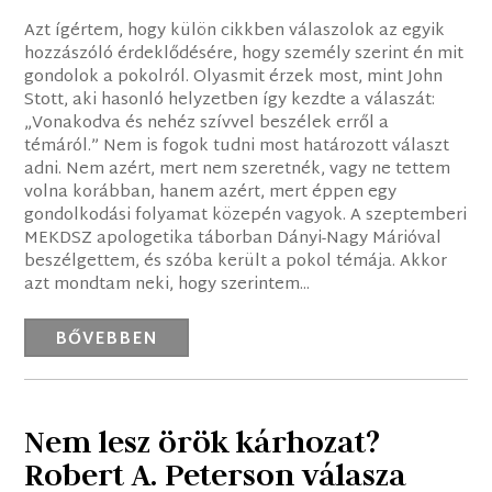
Azt ígértem, hogy külön cikkben válaszolok az egyik
hozzászóló érdeklődésére, hogy személy szerint én mit
gondolok a pokolról. Olyasmit érzek most, mint John
Stott, aki hasonló helyzetben így kezdte a válaszát:
„Vonakodva és nehéz szívvel beszélek erről a
témáról.” Nem is fogok tudni most határozott választ
adni. Nem azért, mert nem szeretnék, vagy ne tettem
volna korábban, hanem azért, mert éppen egy
gondolkodási folyamat közepén vagyok. A szeptemberi
MEKDSZ apologetika táborban Dányi-Nagy Márióval
beszélgettem, és szóba került a pokol témája. Akkor
azt mondtam neki, hogy szerintem...
BŐVEBBEN
Nem lesz örök kárhozat?
Robert A. Peterson válasza