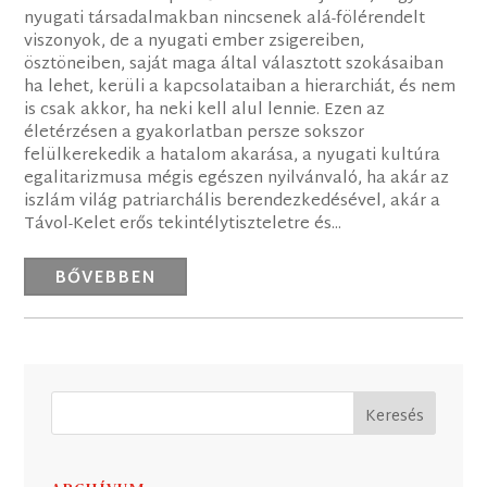
nyugati társadalmakban nincsenek alá-fölérendelt
viszonyok, de a nyugati ember zsigereiben,
ösztöneiben, saját maga által választott szokásaiban
ha lehet, kerüli a kapcsolataiban a hierarchiát, és nem
is csak akkor, ha neki kell alul lennie. Ezen az
életérzésen a gyakorlatban persze sokszor
felülkerekedik a hatalom akarása, a nyugati kultúra
egalitarizmusa mégis egészen nyilvánvaló, ha akár az
iszlám világ patriarchális berendezkedésével, akár a
Távol-Kelet erős tekintélytiszteletre és...
BŐVEBBEN