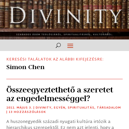
KERESÉSI TALÁLATOK AZ ALÁBBI KIFEJEZÉSRE:
Simon Chen
Összeegyeztethető a szeretet
az engedelmességgel?
2012. MÁJUS 3.
|
DIVINITY
,
EGYÉN
,
SPIRITUALITÁS
,
TÁRSADALOM
| 13 HOZZÁSZÓLÁSOK
A huszonegyedik századi nyugati kultúra irtózik a
hierarchikus szerepektől. Ez nem azt jelenti, hogy a