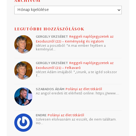
ARCHÍVUM
Archívum
LEGUTÓBBI HOZZÁSZÓLÁSOK
GERGELY ERZSÉBET
Reggeli naplójegyzetek az
Exoduszról (22) – Keménység és irgalom
Idézet a posztból: "A mai ember fejében a
keménysé…
GERGELY ERZSÉBET
Reggeli naplójegyzetek az
Exoduszról (21) – Felkavaró
Idézet Ádám imájából: "„Urunk, a te igéd sokszor
f…
SZABADOS ÁDÁM
Polányi az élet titkáról
Az angol eredeti itt elérhető online: https://www.…
ENDRE
Polányi az élet titkáról
Szívesen elolvasnám az esszét, de nem találtam.
Ho…