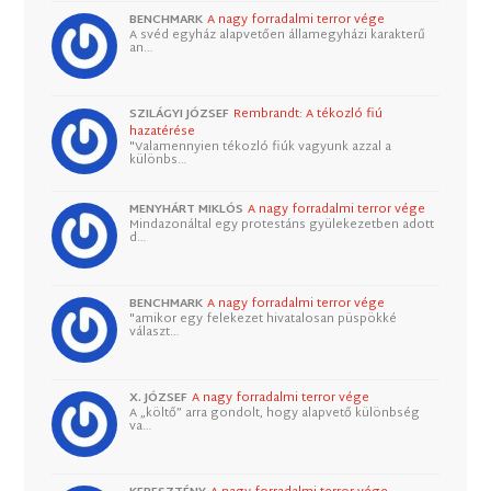
BENCHMARK
A nagy forradalmi terror vége
A svéd egyház alapvetően államegyházi karakterű
an…
SZILÁGYI JÓZSEF
Rembrandt: A tékozló fiú
hazatérése
"Valamennyien tékozló fiúk vagyunk azzal a
különbs…
MENYHÁRT MIKLÓS
A nagy forradalmi terror vége
Mindazonáltal egy protestáns gyülekezetben adott
d…
BENCHMARK
A nagy forradalmi terror vége
"amikor egy felekezet hivatalosan püspökké
választ…
X. JÓZSEF
A nagy forradalmi terror vége
A „költő” arra gondolt, hogy alapvető különbség
va…