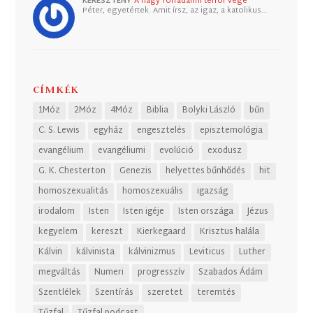
KERESZTÉNY
A nagy forradalmi terror vége
Péter, egyetértek. Amit írsz, az igaz, a katolikus…
CÍMKÉK
1Móz
2Móz
4Móz
Biblia
Bolyki László
bűn
C. S. Lewis
egyház
engesztelés
episztemológia
evangélium
evangéliumi
evolúció
exodusz
G. K. Chesterton
Genezis
helyettes bűnhődés
hit
homoszexualitás
homoszexuális
igazság
irodalom
Isten
Isten igéje
Isten országa
Jézus
kegyelem
kereszt
Kierkegaard
Krisztus halála
Kálvin
kálvinista
kálvinizmus
Leviticus
Luther
megváltás
Numeri
progresszív
Szabados Ádám
Szentlélek
Szentírás
szeretet
teremtés
Tűzfal
Tűzfal podcast