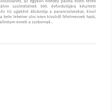
lozsvárott, az egykori Rhédey palota előtti téren
lvin születésének 500. évfordulójára készített
z tíz ujjaként ábrázolja a parancsolatokat, kívül
a bele lehetne ülni Isten kívülről félelmesnek ható,
llottam ennek a szobornak...