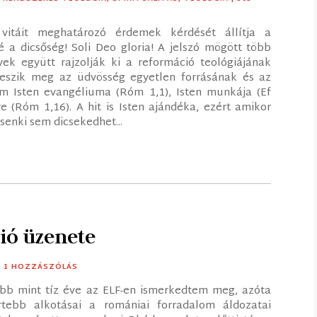
vitáit meghatározó érdemek kérdését állítja a
é a dicsőség! Soli Deo gloria! A jelszó mögött több
k együtt rajzolják ki a reformáció teológiájának
 teszik meg az üdvösség egyetlen forrásának és az
m Isten evangéliuma (Róm 1,1), Isten munkája (Ef
e (Róm 1,16). A hit is Isten ajándéka, ezért amikor
 senki sem dicsekedhet...
ió üzenete
| 1 HOZZÁSZÓLÁS
öbb mint tíz éve az ELF-en ismerkedtem meg, azóta
rtebb alkotásai a romániai forradalom áldozatai