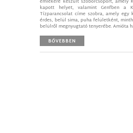
emlékére készült szoborcsoport, amely Ko
kapott helyet, valamint Genfben a Ká
Tízparancsolat címe szobra, amely egy ké
érdes, belül sima, puha felületként, minth
belülről megnyugtató tenyerébe. Amióta ha
BŐVEBBEN