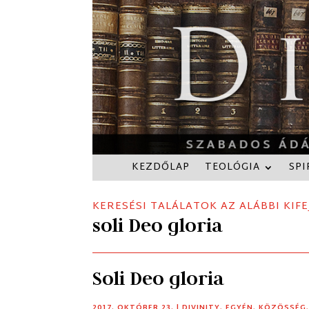
KEZDŐLAP
TEOLÓGIA
SPI
KERESÉSI TALÁLATOK AZ ALÁBBI KIFE
soli Deo gloria
Soli Deo gloria
2017. OKTÓBER 23.
|
DIVINITY
,
EGYÉN
,
KÖZÖSSÉG