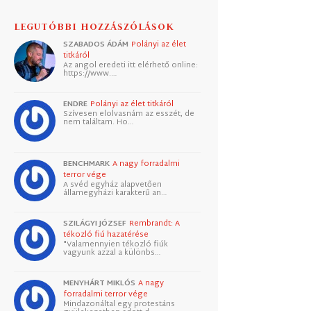
LEGUTÓBBI HOZZÁSZÓLÁSOK
SZABADOS ÁDÁM
Polányi az élet
titkáról
Az angol eredeti itt elérhető online:
https://www.…
ENDRE
Polányi az élet titkáról
Szívesen elolvasnám az esszét, de
nem találtam. Ho…
BENCHMARK
A nagy forradalmi
terror vége
A svéd egyház alapvetően
államegyházi karakterű an…
SZILÁGYI JÓZSEF
Rembrandt: A
tékozló fiú hazatérése
"Valamennyien tékozló fiúk
vagyunk azzal a különbs…
MENYHÁRT MIKLÓS
A nagy
forradalmi terror vége
Mindazonáltal egy protestáns