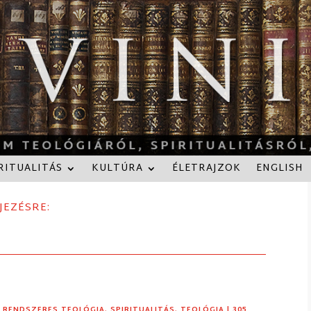
RITUALITÁS
KULTÚRA
ÉLETRAJZOK
ENGLISH
JEZÉSRE:
,
RENDSZERES TEOLÓGIA
,
SPIRITUALITÁS
,
TEOLÓGIA
| 305