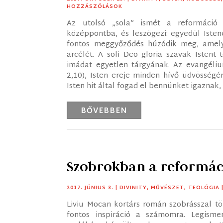
HOZZÁSZÓLÁSOK
Az utolsó „sola” ismét a reformáció 
középpontba, és leszögezi: egyedül Isten
fontos meggyőződés húzódik meg, amelye
arcélét. A soli Deo gloria szavak Istent
imádat egyetlen tárgyának. Az evangéliu
2,10), Isten ereje minden hívő üdvösségér
Isten hit által fogad el bennünket igaznak,
BŐVEBBEN
Szobrokban a reformác
2017. JÚNIUS 3.
|
DIVINITY
,
MŰVÉSZET
,
TEOLÓGIA
Liviu Mocan kortárs román szobrásszal t
fontos inspiráció a számomra. Legisme