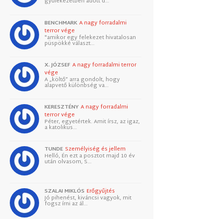
gyülekezetben adott d…
BENCHMARK
A nagy forradalmi
terror vége
"amikor egy felekezet hivatalosan
püspökké választ…
X. JÓZSEF
A nagy forradalmi terror
vége
A „költő” arra gondolt, hogy
alapvető különbség va…
KERESZTÉNY
A nagy forradalmi
terror vége
Péter, egyetértek. Amit írsz, az igaz,
a katolikus…
TUNDE
Személyiség és jellem
Helló, Én ezt a posztot majd 10 év
után olvasom, S…
SZALAI MIKLÓS
Erőgyűjtés
Jó pihenést, kiváncsi vagyok, mit
fogsz írni az ál…