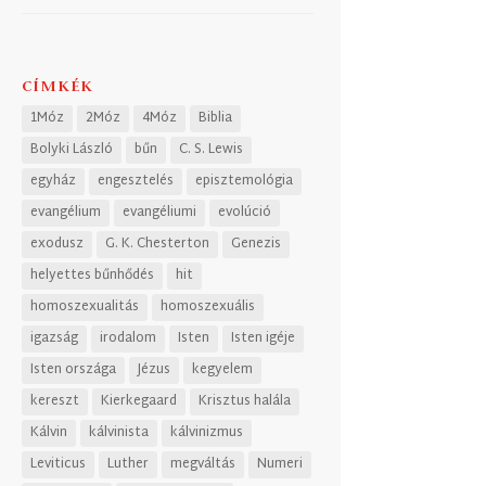
CÍMKÉK
1Móz
2Móz
4Móz
Biblia
Bolyki László
bűn
C. S. Lewis
egyház
engesztelés
episztemológia
evangélium
evangéliumi
evolúció
exodusz
G. K. Chesterton
Genezis
helyettes bűnhődés
hit
homoszexualitás
homoszexuális
igazság
irodalom
Isten
Isten igéje
Isten országa
Jézus
kegyelem
kereszt
Kierkegaard
Krisztus halála
Kálvin
kálvinista
kálvinizmus
Leviticus
Luther
megváltás
Numeri