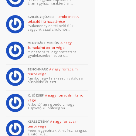
államegyházi karakterű an…
SZILÁGYI JÓZSEF
Rembrandt: A
tékozló fiú hazatérése
"Valamennyien tékozló fiúk
vagyunk azzal a különbs…
MENYHÁRT MIKLÓS
A nagy
forradalmi terror vége
Mindazonáltal egy protestáns
gyülekezetben adott d…
BENCHMARK
A nagy forradalmi
terror vége
"amikor egy felekezet hivatalosan
püspökké választ…
X. JÓZSEF
A nagy forradalmi terror
vége
A „költő” arra gondolt, hogy
alapvető különbség va…
KERESZTÉNY
A nagy forradalmi
terror vége
Péter, egyetértek. Amit írsz, az igaz,
a katolikus…