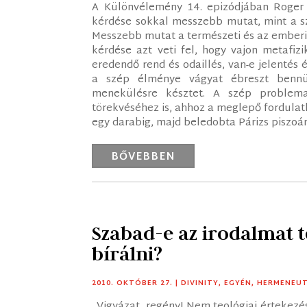
A Különvélemény 14. epizódjában Roger S
kérdése sokkal messzebb mutat, mint a sz
Messzebb mutat a természeti és az emberi 
kérdése azt veti fel, hogy vajon metafiz
eredendő rend és odaillés, van-e jelentés
a szép élménye vágyat ébreszt bennün
menekülésre késztet. A szép problema
törekvéséhez is, ahhoz a meglepő fordulath
egy darabig, majd beledobta Párizs piszoárj
BŐVEBBEN
Szabad-e az irodalmat 
bírálni?
2010. OKTÓBER 27.
|
DIVINITY
,
EGYÉN
,
HERMENEUT
„Vigyázat, regény! Nem teológiai értekezé