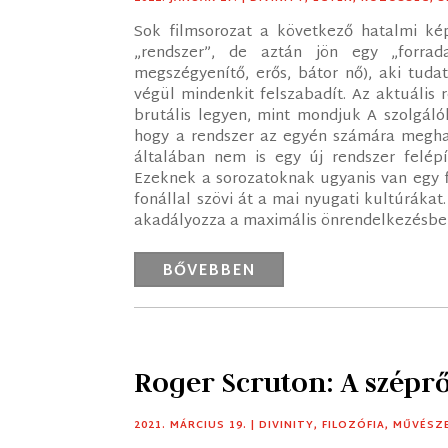
Sok filmsorozat a következő hatalmi kép
„rendszer”, de aztán jön egy „forra
megszégyenítő, erős, bátor nő), aki tuda
végül mindenkit felszabadít. Az aktuális
brutális legyen, mint mondjuk A szolgáló
hogy a rendszer az egyén számára meghatá
általában nem is egy új rendszer felép
Ezeknek a sorozatoknak ugyanis van egy fi
fonállal szövi át a mai nyugati kultúráka
akadályozza a maximális önrendelkezésbe
BŐVEBBEN
Roger Scruton: A széprő
2021. MÁRCIUS 19.
|
DIVINITY
,
FILOZÓFIA
,
MŰVÉSZ