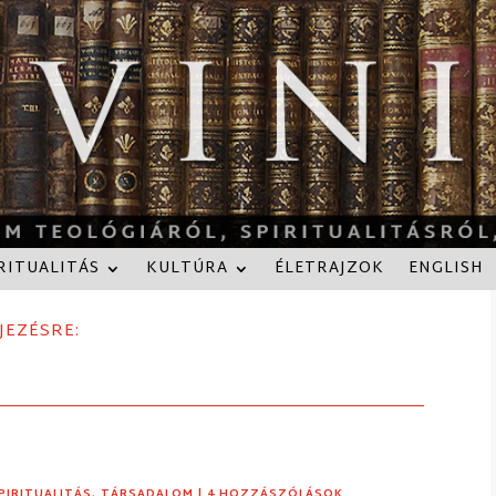
RITUALITÁS
KULTÚRA
ÉLETRAJZOK
ENGLISH
JEZÉSRE:
PIRITUALITÁS
,
TÁRSADALOM
| 4 HOZZÁSZÓLÁSOK