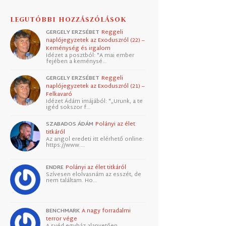
LEGUTÓBBI HOZZÁSZÓLÁSOK
GERGELY ERZSÉBET
Reggeli
naplójegyzetek az Exoduszról (22) –
Keménység és irgalom
Idézet a posztból: "A mai ember
fejében a keménysé…
GERGELY ERZSÉBET
Reggeli
naplójegyzetek az Exoduszról (21) –
Felkavaró
Idézet Ádám imájából: "„Urunk, a te
igéd sokszor f…
SZABADOS ÁDÁM
Polányi az élet
titkáról
Az angol eredeti itt elérhető online:
https://www.…
ENDRE
Polányi az élet titkáról
Szívesen elolvasnám az esszét, de
nem találtam. Ho…
BENCHMARK
A nagy forradalmi
terror vége
A svéd egyház alapvetően