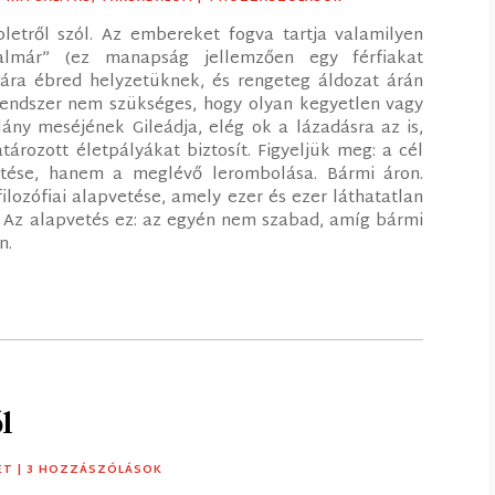
letről szól. Az embereket fogva tartja valamilyen
dalmár” (ez manapság jellemzően egy férfiakat
tára ébred helyzetüknek, és rengeteg áldozat árán
 rendszer nem szükséges, hogy olyan kegyetlen vagy
lány meséjének Gileádja, elég ok a lázadásra az is,
rozott életpályákat biztosít. Figyeljük meg: a cél
ítése, hanem a meglévő lerombolása. Bármi áron.
lozófiai alapvetése, amely ezer és ezer láthatatlan
t. Az alapvetés ez: az egyén nem szabad, amíg bármi
n.
l
ET
| 3 HOZZÁSZÓLÁSOK