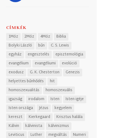
CÍMKÉK
1Móz
2Móz
4Móz
Biblia
Bolyki László
bűn
C. S. Lewis
egyház
engesztelés
episztemológia
evangélium
evangéliumi
evolúció
exodusz
G. K. Chesterton
Genezis
helyettes bűnhődés
hit
homoszexualitás
homoszexuális
igazság
irodalom
Isten
Isten igéje
Isten országa
Jézus
kegyelem
kereszt
Kierkegaard
Krisztus halála
Kálvin
kálvinista
kálvinizmus
Leviticus
Luther
megváltás
Numeri