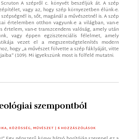
cruton A szépről c. könyvét beszéljük át. A szép
építélet, vagy az, hogy szép környezetben élünk-e.
szépségnél is, sőt, magánál a művészetnél is. A szép
ikai értelemben otthon vagyunk-e a világban, van-e
 és értelem, van-e transzcendens valóság, amely után
k, vagy éppen egzisztenciális félelmet, amely
tikája vezet el a megszentségtelenítés modern
oz, hogy „a művészet fölvette a szép fáklyáját, vitte
aiba” (109). Mi igyekszünk most is fölfelé mutatni.
teológiai szempontból
IKA
,
KÖZÖSSÉG
,
MŰVÉSZET
| 6 HOZZÁSZÓLÁSOK
s!” Egy népszerű könyv hátsó borítóján szerepel ez a