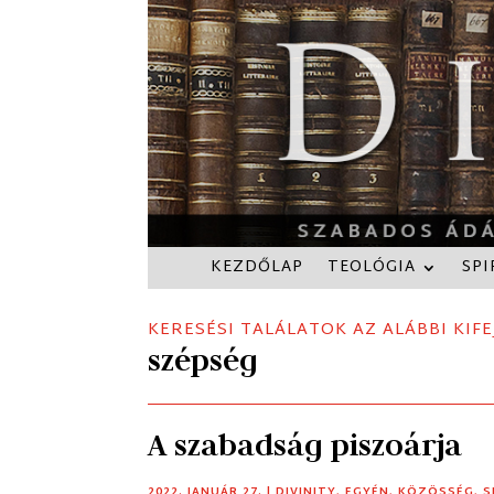
KEZDŐLAP
TEOLÓGIA
SPI
KERESÉSI TALÁLATOK AZ ALÁBBI KIFE
szépség
A szabadság piszoárja
2022. JANUÁR 27.
|
DIVINITY
,
EGYÉN
,
KÖZÖSSÉG
,
S