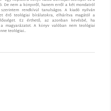
szó. De nem a könyvről, hanem erről a két mondatról
 szerintem rendkívül tanulságos. A kiadó nyilván
 érő teológiai bírálatokra, elhárítva magától a
lelősséget. Ez érthető, az azonban kevésbé, ha
t a magyarázatot. A könyv valóban nem teológiai
nne teológiai...