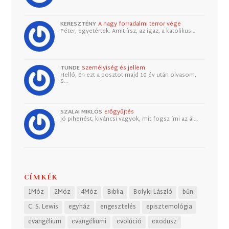
KERESZTÉNY
A nagy forradalmi terror vége
Péter, egyetértek. Amit írsz, az igaz, a katolikus…
TUNDE
Személyiség és jellem
Helló, Én ezt a posztot majd 10 év után olvasom,
S…
SZALAI MIKLÓS
Erőgyűjtés
Jó pihenést, kiváncsi vagyok, mit fogsz írni az ál…
CÍMKÉK
1Móz
2Móz
4Móz
Biblia
Bolyki László
bűn
C. S. Lewis
egyház
engesztelés
episztemológia
evangélium
evangéliumi
evolúció
exodusz