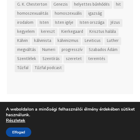
G. K. Chesterton
Genezis
helyettes bűnhődés
hit
homoszexualitás
homoszexuális
igazság
irodalom
Isten
Isten igéje
Isten országa
Jézus
kegyelem
kereszt
Kierkegaard
Krisztus halála
Kálvin
kálvinista
kálvinizmus
Leviticus
Luther
megváltás
Numeri
progresszív
Szabados Ádám
Szentlélek
Szentírás
szeretet
teremtés
Tűzfal
Tűzfal podcast
A weboldalon a minőségi felhasználói élmény érdekében sütiket
használunk.
Részletek
Elfogad
Dizájn:
Elegant Themes
| Motor:
WordPress