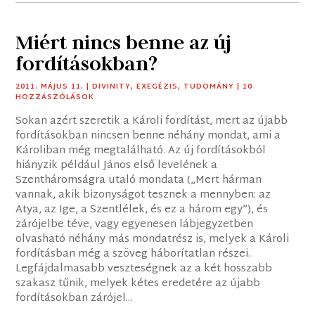
Miért nincs benne az új
fordításokban?
2011. MÁJUS 11.
|
DIVINITY
,
EXEGÉZIS
,
TUDOMÁNY
| 10
HOZZÁSZÓLÁSOK
Sokan azért szeretik a Károli fordítást, mert az újabb
fordításokban nincsen benne néhány mondat, ami a
Károliban még megtalálható. Az új fordításokból
hiányzik például János első levelének a
Szentháromságra utaló mondata („Mert hárman
vannak, akik bizonyságot tesznek a mennyben: az
Atya, az Ige, a Szentlélek, és ez a három egy”), és
zárójelbe téve, vagy egyenesen lábjegyzetben
olvasható néhány más mondatrész is, melyek a Károli
fordításban még a szöveg háborítatlan részei.
Legfájdalmasabb veszteségnek az a két hosszabb
szakasz tűnik, melyek kétes eredetére az újabb
fordításokban zárójel...