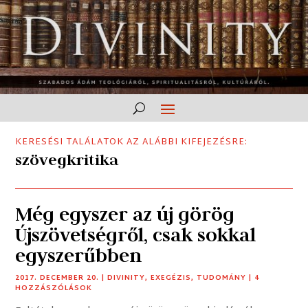
KERESÉSI TALÁLATOK AZ ALÁBBI KIFEJEZÉSRE:
szövegkritika
Még egyszer az új görög
Újszövetségről, csak sokkal
egyszerűbben
2017. DECEMBER 20.
|
DIVINITY
,
EXEGÉZIS
,
TUDOMÁNY
| 4
HOZZÁSZÓLÁSOK