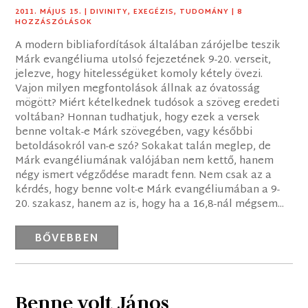
2011. MÁJUS 15.
|
DIVINITY
,
EXEGÉZIS
,
TUDOMÁNY
| 8
HOZZÁSZÓLÁSOK
A modern bibliafordítások általában zárójelbe teszik
Márk evangéliuma utolsó fejezetének 9-20. verseit,
jelezve, hogy hitelességüket komoly kétely övezi.
Vajon milyen megfontolások állnak az óvatosság
mögött? Miért kételkednek tudósok a szöveg eredeti
voltában? Honnan tudhatjuk, hogy ezek a versek
benne voltak-e Márk szövegében, vagy későbbi
betoldásokról van-e szó? Sokakat talán meglep, de
Márk evangéliumának valójában nem kettő, hanem
négy ismert végződése maradt fenn. Nem csak az a
kérdés, hogy benne volt-e Márk evangéliumában a 9-
20. szakasz, hanem az is, hogy ha a 16,8-nál mégsem...
BŐVEBBEN
Benne volt János