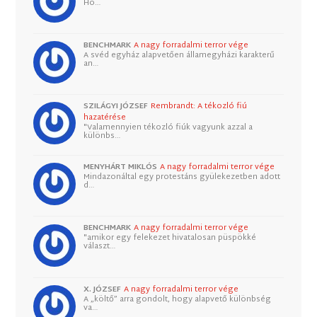
Ho…
BENCHMARK
A nagy forradalmi terror vége
A svéd egyház alapvetően államegyházi karakterű
an…
SZILÁGYI JÓZSEF
Rembrandt: A tékozló fiú
hazatérése
"Valamennyien tékozló fiúk vagyunk azzal a
különbs…
MENYHÁRT MIKLÓS
A nagy forradalmi terror vége
Mindazonáltal egy protestáns gyülekezetben adott
d…
BENCHMARK
A nagy forradalmi terror vége
"amikor egy felekezet hivatalosan püspökké
választ…
X. JÓZSEF
A nagy forradalmi terror vége
A „költő” arra gondolt, hogy alapvető különbség
va…