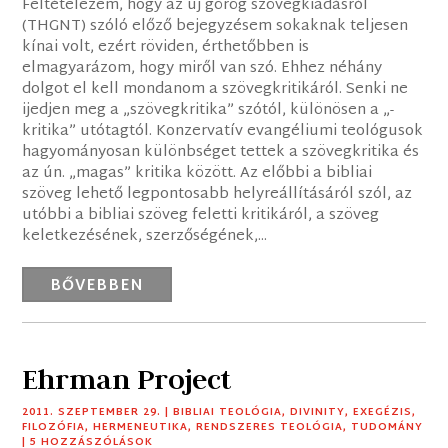
Feltételezem, hogy az új görög szövegkiadásról
(THGNT) szóló előző bejegyzésem sokaknak teljesen
kínai volt, ezért röviden, érthetőbben is
elmagyarázom, hogy miről van szó. Ehhez néhány
dolgot el kell mondanom a szövegkritikáról. Senki ne
ijedjen meg a „szövegkritika” szótól, különösen a „-
kritika” utótagtól. Konzervatív evangéliumi teológusok
hagyományosan különbséget tettek a szövegkritika és
az ún. „magas” kritika között. Az előbbi a bibliai
szöveg lehető legpontosabb helyreállításáról szól, az
utóbbi a bibliai szöveg feletti kritikáról, a szöveg
keletkezésének, szerzőségének,...
BŐVEBBEN
Ehrman Project
2011. SZEPTEMBER 29.
|
BIBLIAI TEOLÓGIA
,
DIVINITY
,
EXEGÉZIS
,
FILOZÓFIA
,
HERMENEUTIKA
,
RENDSZERES TEOLÓGIA
,
TUDOMÁNY
| 5 HOZZÁSZÓLÁSOK