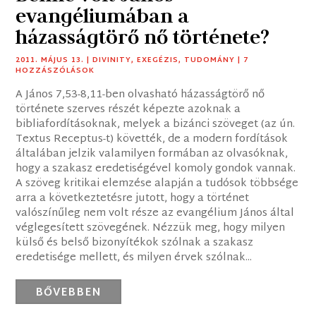
evangéliumában a
házasságtörő nő története?
2011. MÁJUS 13.
|
DIVINITY
,
EXEGÉZIS
,
TUDOMÁNY
| 7
HOZZÁSZÓLÁSOK
A János 7,53-8,11-ben olvasható házasságtörő nő
története szerves részét képezte azoknak a
bibliafordításoknak, melyek a bizánci szöveget (az ún.
Textus Receptus-t) követték, de a modern fordítások
általában jelzik valamilyen formában az olvasóknak,
hogy a szakasz eredetiségével komoly gondok vannak.
A szöveg kritikai elemzése alapján a tudósok többsége
arra a következtetésre jutott, hogy a történet
valószínűleg nem volt része az evangélium János által
véglegesített szövegének. Nézzük meg, hogy milyen
külső és belső bizonyítékok szólnak a szakasz
eredetisége mellett, és milyen érvek szólnak...
BŐVEBBEN