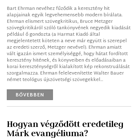
Bart Ehrman nevéhez fűződik a keresztény hit
alapjainak egyik legvehemensebb modern bírálata.
Ehrman elismert szövegkritikus, Bruce Metzger
szövegkritikáról szóló tankönyvének negyedik kiadását
például ő gondozta (a Harmat Kiadó által
megjelentetett köteten a neve már együtt is szerepel
az eredeti szerző, Metzger nevével). Ehrman amiatt
vált igazán ismert személyiséggé, hogy hátat fordított
keresztény hitének, és könyveiben és előadásaiban a
korai kereszténységről kialakított kép rekonstruálását
szorgalmazza. Ehrman felelevenítette Walter Bauer
német teológus újszövetségi szövegekkel...
BŐVEBBEN
Hogyan végződött eredetileg
Márk evangéliuma?