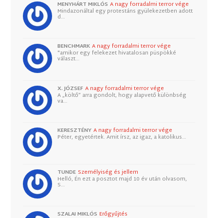
MENYHÁRT MIKLÓS
A nagy forradalmi terror vége
Mindazonáltal egy protestáns gyülekezetben adott
d…
BENCHMARK
A nagy forradalmi terror vége
"amikor egy felekezet hivatalosan püspökké
választ…
X. JÓZSEF
A nagy forradalmi terror vége
A „költő” arra gondolt, hogy alapvető különbség
va…
KERESZTÉNY
A nagy forradalmi terror vége
Péter, egyetértek. Amit írsz, az igaz, a katolikus…
TUNDE
Személyiség és jellem
Helló, Én ezt a posztot majd 10 év után olvasom,
S…
SZALAI MIKLÓS
Erőgyűjtés