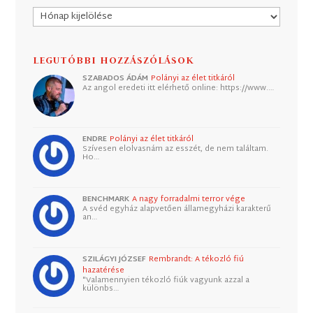
Archívum
LEGUTÓBBI HOZZÁSZÓLÁSOK
SZABADOS ÁDÁM
Polányi az élet titkáról
Az angol eredeti itt elérhető online: https://www.…
ENDRE
Polányi az élet titkáról
Szívesen elolvasnám az esszét, de nem találtam.
Ho…
BENCHMARK
A nagy forradalmi terror vége
A svéd egyház alapvetően államegyházi karakterű
an…
SZILÁGYI JÓZSEF
Rembrandt: A tékozló fiú
hazatérése
"Valamennyien tékozló fiúk vagyunk azzal a
különbs…