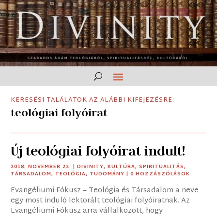
KERESÉSI TALÁLATOK AZ ALÁBBI KIFEJEZÉSRE:
teológiai folyóirat
Új teológiai folyóirat indult!
2018. NOVEMBER 22.
|
DIVINITY
,
KULTÚRA
,
SPIRITUALITÁS
,
TÁRSADALOM
,
TEOLÓGIA
,
TUDOMÁNY
| 0 HOZZÁSZÓLÁSOK
Evangéliumi Fókusz – Teológia és Társadalom a neve
egy most induló lektorált teológiai folyóiratnak. Az
Evangéliumi Fókusz arra vállalkozott, hogy