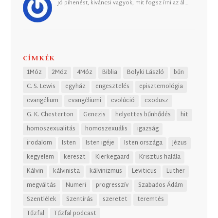
Jó pihenést, kiváncsi vagyok, mit fogsz írni az ál…
CÍMKÉK
1Móz
2Móz
4Móz
Biblia
Bolyki László
bűn
C. S. Lewis
egyház
engesztelés
episztemológia
evangélium
evangéliumi
evolúció
exodusz
G. K. Chesterton
Genezis
helyettes bűnhődés
hit
homoszexualitás
homoszexuális
igazság
irodalom
Isten
Isten igéje
Isten országa
Jézus
kegyelem
kereszt
Kierkegaard
Krisztus halála
Kálvin
kálvinista
kálvinizmus
Leviticus
Luther
megváltás
Numeri
progresszív
Szabados Ádám
Szentlélek
Szentírás
szeretet
teremtés
Tűzfal
Tűzfal podcast