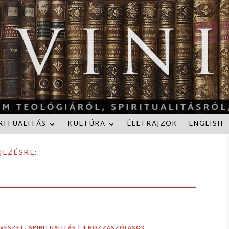
RITUALITÁS
KULTÚRA
ÉLETRAJZOK
ENGLISH
JEZÉSRE:
VÉSZET
,
SPIRITUALITÁS
| 4 HOZZÁSZÓLÁSOK