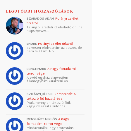
LEGUTÓBBI HOZZÁSZÓLÁSOK
SZABADOS ÁDÁM
Polányi az élet
titkáról
Az angol eredeti itt elérhető online:
https://www.…
ENDRE
Polányi az élet titkáról
Szívesen elolvasnám az esszét, de
nem találtam. Ho…
BENCHMARK
A nagy forradalmi
terror vége
A svéd egyház alapvetően
államegyházi karakterű an…
SZILÁGYI JÓZSEF
Rembrandt: A
tékozló fiú hazatérése
"Valamennyien tékozló fiúk
vagyunk azzal a különbs…
MENYHÁRT MIKLÓS
A nagy
forradalmi terror vége
Mindazonáltal egy protestáns