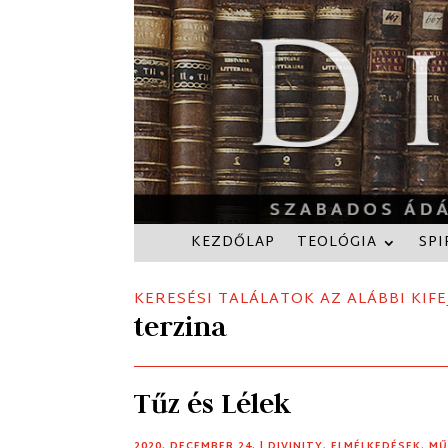
KEZDŐLAP
TEOLÓGIA
SPI
KERESÉSI TALÁLATOK AZ ALÁBBI KIFE
terzina
Tűz és Lélek
2020. DECEMBER 24.
|
DIVINITY
,
ELMÉLKEDÉSEK
,
MŰ