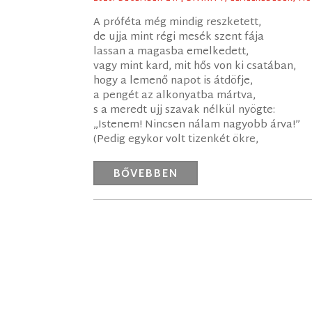
A próféta még mindig reszketett,
de ujja mint régi mesék szent fája
lassan a magasba emelkedett,
vagy mint kard, mit hős von ki csatában,
hogy a lemenő napot is átdöfje,
a pengét az alkonyatba mártva,
s a meredt ujj szavak nélkül nyögte:
„Istenem! Nincsen nálam nagyobb árva!”
(Pedig egykor volt tizenkét ökre,
BŐVEBBEN