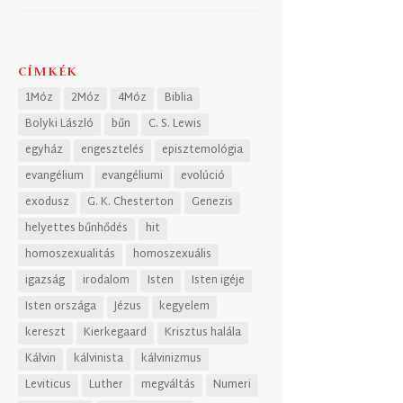
CÍMKÉK
1Móz
2Móz
4Móz
Biblia
Bolyki László
bűn
C. S. Lewis
egyház
engesztelés
episztemológia
evangélium
evangéliumi
evolúció
exodusz
G. K. Chesterton
Genezis
helyettes bűnhődés
hit
homoszexualitás
homoszexuális
igazság
irodalom
Isten
Isten igéje
Isten országa
Jézus
kegyelem
kereszt
Kierkegaard
Krisztus halála
Kálvin
kálvinista
kálvinizmus
Leviticus
Luther
megváltás
Numeri