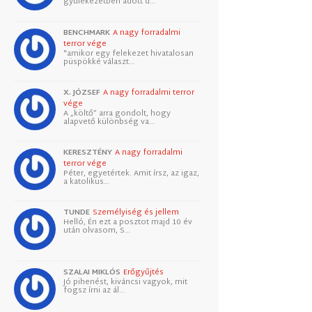
gyülekezetben adott d…
BENCHMARK
A nagy forradalmi
terror vége
"amikor egy felekezet hivatalosan
püspökké választ…
X. JÓZSEF
A nagy forradalmi terror
vége
A „költő” arra gondolt, hogy
alapvető különbség va…
KERESZTÉNY
A nagy forradalmi
terror vége
Péter, egyetértek. Amit írsz, az igaz,
a katolikus…
TUNDE
Személyiség és jellem
Helló, Én ezt a posztot majd 10 év
után olvasom, S…
SZALAI MIKLÓS
Erőgyűjtés
Jó pihenést, kiváncsi vagyok, mit
fogsz írni az ál…