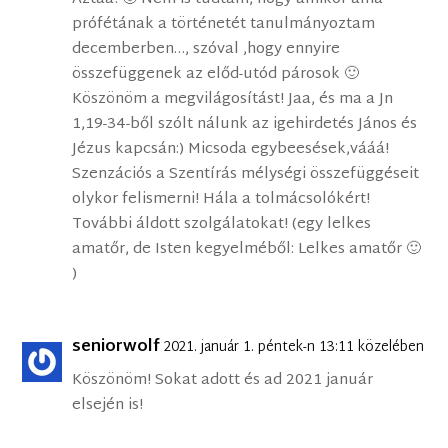
prófétának a történetét tanulmányoztam
decemberben…, szóval ,hogy ennyire
összefüggenek az előd-utód párosok 🙂
Köszönöm a megvilágosítást! Jaa, és ma a Jn
1,19-34-ből szólt nálunk az igehirdetés János és
Jézus kapcsán:) Micsoda egybeesések,vááá!
Szenzációs a Szentírás mélységi összefüggéseit
olykor felismerni! Hála a tolmácsolókért!
További áldott szolgálatokat! (egy lelkes
amatőr, de Isten kegyelméből: Lelkes amatőr 🙂
)
seniorwolf
2021. január 1. péntek-n 13:11 közelében
Köszönöm! Sokat adott és ad 2021 január
elsején is!