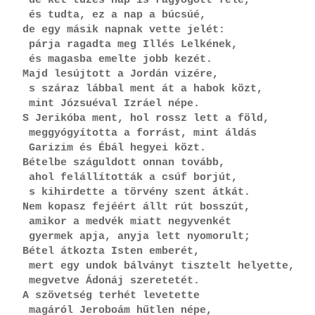
 de két tüzes nap is ragyogott felé,
 és tudta, ez a nap a búcsúé,
de egy másik napnak vette jelét:
 párja ragadta meg Illés Lelkének,
 és magasba emelte jobb kezét.
Majd lesújtott a Jordán vizére,
 s száraz lábbal ment át a habok közt,
 mint Józsuéval Izráel népe.
S Jerikóba ment, hol rossz lett a föld,
 meggyógyította a forrást, mint áldás
 Garizim és Ébál hegyei közt.
Bételbe száguldott onnan tovább,
 ahol felállították a csúf borjút,
 s kihirdette a törvény szent átkát.
Nem kopasz fejéért állt rút bosszút,
 amikor a medvék miatt negyvenkét
 gyermek apja, anyja lett nyomorult;
Bétel átkozta Isten emberét,
 mert egy undok bálványt tisztelt helyette,
 megvetve Ádonáj szeretetét.
A szövetség terhét levetette
 magáról Jeroboám hűtlen népe,