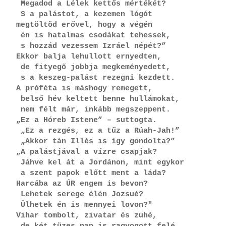
 Megadod a Lélek kettős mértékét?
 S a palástot, a kezemen lógót
megtöltöd erővel, hogy a végén
 én is hatalmas csodákat tehessek,
 s hozzád vezessem Izráel népét?”
Ekkor balja lehullott ernyedten,
 de fityegő jobbja megkeményedett,
 s a keszeg-palást rezegni kezdett.
A próféta is máshogy remegett,
 belső hév keltett benne hullámokat,
 nem félt már, inkább megszeppent.
„Ez a Hóreb Istene” – suttogta.
 „Ez a rezgés, ez a tűz a Rúah-Jah!”
 „Akkor tán Illés is így gondolta?”
„A palástjával a vízre csapjak?
 Jáhve kel át a Jordánon, mint egykor
 a szent papok előtt ment a láda?
Harcába az ÚR engem is bevon?
 Lehetek serege élén Jozsué?
 Ülhetek én is mennyei lovon?"
Vihar tombolt, zivatar és zuhé,