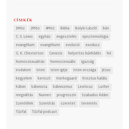
CÍMKÉK
1Móz
2Móz
4Móz
Biblia
Bolyki László
bűn
C. S. Lewis
egyház
engesztelés
episztemológia
evangélium
evangéliumi
evolúció
exodusz
G. K. Chesterton
Genezis
helyettes bűnhődés
hit
homoszexualitás
homoszexuális
igazság
irodalom
Isten
Isten igéje
Isten országa
Jézus
kegyelem
kereszt
Kierkegaard
Krisztus halála
Kálvin
kálvinista
kálvinizmus
Leviticus
Luther
megváltás
Numeri
progresszív
Szabados Ádám
Szentlélek
Szentírás
szeretet
teremtés
Tűzfal
Tűzfal podcast