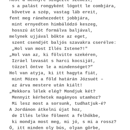
Most a mennyre szögezte szemeit,
 s a palást rongyként lógott le combjára,
 követve a szép, vastag láb ereit,
fent meg ránehezedett jobbjára,
 mint ernyedten himbálódzó keszeg,
 hosszú átlót formálva baljával,
melynek ujjával bökte az eget,
 szent csendjét baljós szavakra cserélve:
 „Hol van most Illés Istene?!"
„Hol van az, ki fölvitte szekéren,
 Izráel lovasát s harci kocsiját,
 tűzzel öntve le a mindenséget?”
Hol van atyja, ki itt hagyta fiát,
 mint Mózes a föld határán Józsuét –
 az árva mestere után kiált!
„Mekkora lélek elég? Mondjuk két?
 Mennyit kérhetek magányos utamhoz?
 Mi lesz most a sorsunk, tudhatjuk-é?
A Jordánon átkelni újat hoz,
 de Illés lelke fölment a felhőkbe,
 ki mondja most meg, mi jó, s mi a rossz?
Ó, itt minden oly bús, olyan görbe,