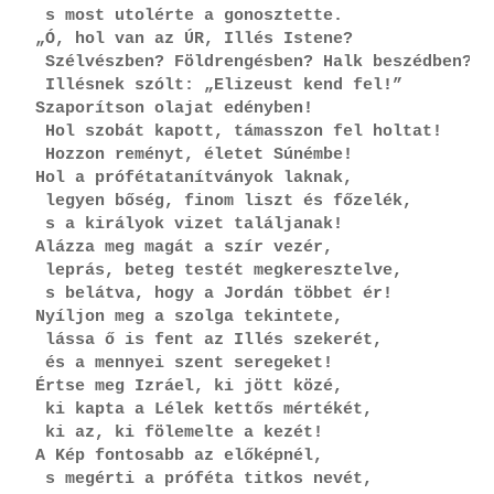
 s most utolérte a gonosztette.
„Ó, hol van az ÚR, Illés Istene?
 Szélvészben? Földrengésben? Halk beszédben?”
 Illésnek szólt: „Elizeust kend fel!”
Szaporítson olajat edényben!
 Hol szobát kapott, támasszon fel holtat!
 Hozzon reményt, életet Súnémbe!
Hol a prófétatanítványok laknak,
 legyen bőség, finom liszt és főzelék,
 s a királyok vizet találjanak!
Alázza meg magát a szír vezér,
 leprás, beteg testét megkeresztelve,
 s belátva, hogy a Jordán többet ér!
Nyíljon meg a szolga tekintete,
 lássa ő is fent az Illés szekerét,
 és a mennyei szent seregeket!
Értse meg Izráel, ki jött közé,
 ki kapta a Lélek kettős mértékét,
 ki az, ki fölemelte a kezét!
A Kép fontosabb az előképnél,
 s megérti a próféta titkos nevét,