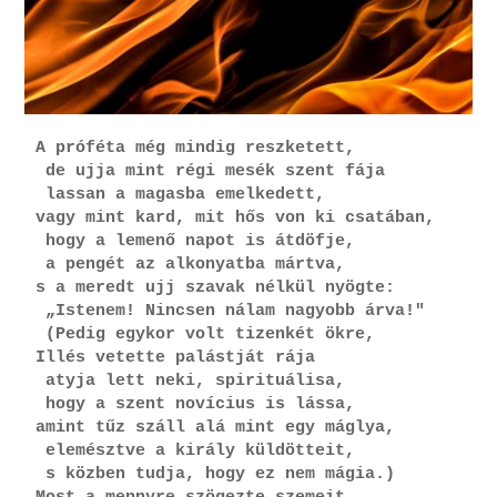
A próféta még mindig reszketett,
 de ujja mint régi mesék szent fája
 lassan a magasba emelkedett,
vagy mint kard, mit hős von ki csatában,
 hogy a lemenő napot is átdöfje,
 a pengét az alkonyatba mártva,
s a meredt ujj szavak nélkül nyögte:
 „Istenem! Nincsen nálam nagyobb árva!"
 (Pedig egykor volt tizenkét ökre,
Illés vetette palástját rája
 atyja lett neki, spirituálisa,
 hogy a szent novícius is lássa,
amint tűz száll alá mint egy máglya,
 elemésztve a király küldötteit,
 s közben tudja, hogy ez nem mágia.)