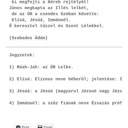
 ki megfejti a Hóreb rejtélyét!
János megkapta az Illés lelkét,
 de az ÚR a csendes Szóban követte:
 Elísá, Jésúá, Immánuél.
Ő keresztel tűzzel és Szent Lélekkel.
(Szabados Ádám)
Jegyzetek:
1) Rúah-Jah: az ÚR Lelke.
2) Elísá: Elizeus neve héberül; jelentése: Ist
3) Jésúá: a Jósúá (magyarul Józsué vagy Jézus)
4) Immánuél: a szűz fiának neve Ézsaiás próféc
Print
Email