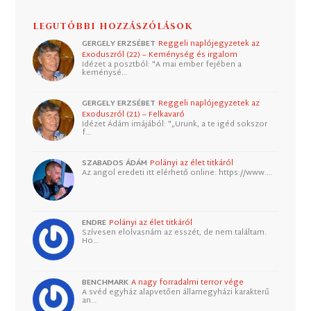
LEGUTÓBBI HOZZÁSZÓLÁSOK
GERGELY ERZSÉBET
Reggeli naplójegyzetek az
Exoduszról (22) – Keménység és irgalom
Idézet a posztból: "A mai ember fejében a
keménysé…
GERGELY ERZSÉBET
Reggeli naplójegyzetek az
Exoduszról (21) – Felkavaró
Idézet Ádám imájából: "„Urunk, a te igéd sokszor
f…
SZABADOS ÁDÁM
Polányi az élet titkáról
Az angol eredeti itt elérhető online: https://www.…
ENDRE
Polányi az élet titkáról
Szívesen elolvasnám az esszét, de nem találtam.
Ho…
BENCHMARK
A nagy forradalmi terror vége
A svéd egyház alapvetően államegyházi karakterű
an…