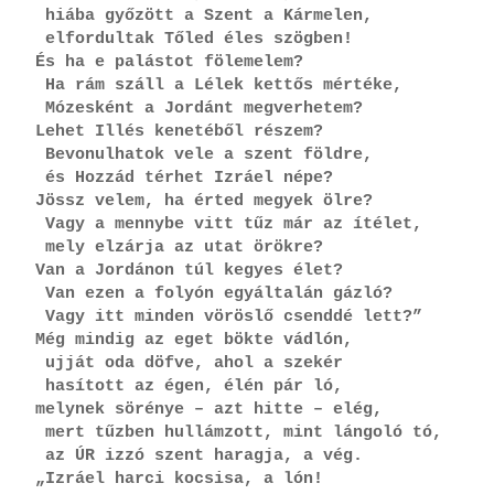
 hiába győzött a Szent a Kármelen,
 elfordultak Tőled éles szögben!
És ha e palástot fölemelem?
 Ha rám száll a Lélek kettős mértéke,
 Mózesként a Jordánt megverhetem?
Lehet Illés kenetéből részem?
 Bevonulhatok vele a szent földre,
 és Hozzád térhet Izráel népe?
Jössz velem, ha érted megyek ölre?
 Vagy a mennybe vitt tűz már az ítélet,
 mely elzárja az utat örökre?
Van a Jordánon túl kegyes élet?
 Van ezen a folyón egyáltalán gázló?
 Vagy itt minden vöröslő csenddé lett?”
Még mindig az eget bökte vádlón,
 ujját oda döfve, ahol a szekér
 hasított az égen, élén pár ló,
melynek sörénye – azt hitte – elég,
 mert tűzben hullámzott, mint lángoló tó,
 az ÚR izzó szent haragja, a vég.
„Izráel harci kocsisa, a lón!