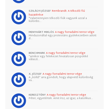
SZILÁGYI JÓZSEF
Rembrandt: A tékozló fiú
hazatérése
"Valamennyien tékozló fiúk vagyunk azzal a
különbs…
MENYHÁRT MIKLÓS
A nagy forradalmi terror vége
Mindazonáltal egy protestáns gyülekezetben adott
d…
BENCHMARK
A nagy forradalmi terror vége
"amikor egy felekezet hivatalosan püspökké
választ…
X. JÓZSEF
A nagy forradalmi terror vége
A „költő” arra gondolt, hogy alapvető különbség
va…
KERESZTÉNY
A nagy forradalmi terror vége
Péter, egyetértek. Amit írsz, az igaz, a katolikus…