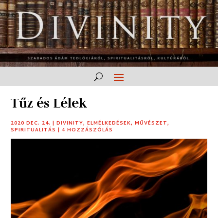
Tűz és Lélek
2020 DEC. 24.
|
DIVINITY
,
ELMÉLKEDÉSEK
,
MŰVÉSZET
,
SPIRITUALITÁS
|
4 HOZZÁSZÓLÁS