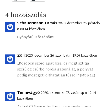
4 hozzászólás
Schauermann Tamás
2020. december 25. péntek-
n 08:14 közelében
Gyönyörű! Köszönöm!
Zoli
2020. december 26. szombat-n 19:09 közelében
„Kezében szórólapát lesz, és megtisztítja
szérűjét: csűrbe hordja gabonáját, a pelyvát
pedig megégeti olthatatlan tűzzel.” (Mt 3:12)
Tennivágyó
2020. december 27. vasárnap-n 12:14
közelében
Aztaa! 🙂 Nem is tudtam, hogy amikor ama