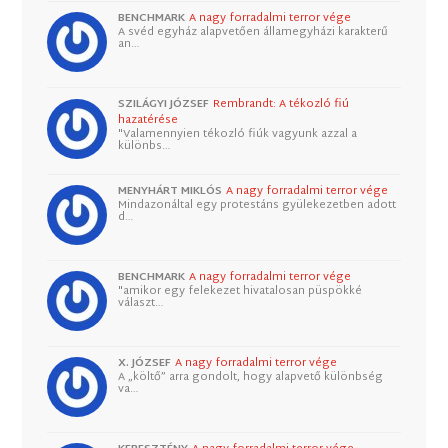
BENCHMARK
A nagy forradalmi terror vége
A svéd egyház alapvetően államegyházi karakterű
an…
SZILÁGYI JÓZSEF
Rembrandt: A tékozló fiú
hazatérése
"Valamennyien tékozló fiúk vagyunk azzal a
különbs…
MENYHÁRT MIKLÓS
A nagy forradalmi terror vége
Mindazonáltal egy protestáns gyülekezetben adott
d…
BENCHMARK
A nagy forradalmi terror vége
"amikor egy felekezet hivatalosan püspökké
választ…
X. JÓZSEF
A nagy forradalmi terror vége
A „költő” arra gondolt, hogy alapvető különbség
va…