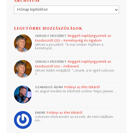
ARCHÍVUM
Archívum
LEGUTÓBBI HOZZÁSZÓLÁSOK
GERGELY ERZSÉBET
Reggeli naplójegyzetek az
Exoduszról (22) – Keménység és irgalom
Idézet a posztból: "A mai ember fejében a
keménysé…
GERGELY ERZSÉBET
Reggeli naplójegyzetek az
Exoduszról (21) – Felkavaró
Idézet Ádám imájából: "„Urunk, a te igéd sokszor
f…
SZABADOS ÁDÁM
Polányi az élet titkáról
Az angol eredeti itt elérhető online: https://www.…
ENDRE
Polányi az élet titkáról
Szívesen elolvasnám az esszét, de nem találtam.
Ho…