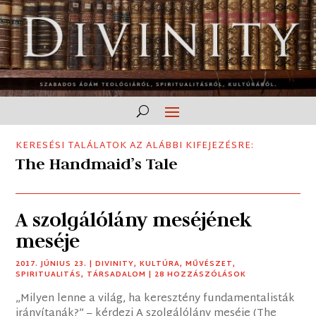
KERESÉSI TALÁLATOK AZ ALÁBBI KIFEJEZÉSRE:
The Handmaid’s Tale
A szolgálólány meséjének
meséje
2017. JÚNIUS 23.
|
DIVINITY
,
KULTÚRA
,
MŰVÉSZET
,
SPIRITUALITÁS
,
TÁRSADALOM
| 28 HOZZÁSZÓLÁSOK
„Milyen lenne a világ, ha keresztény fundamentalisták
irányítanák?” – kérdezi A szolgálólány meséje (The