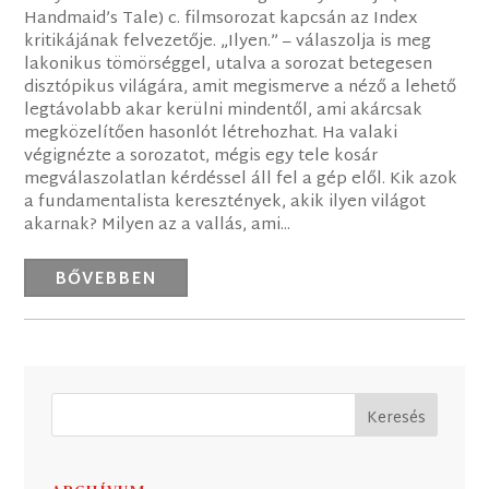
Handmaid’s Tale) c. filmsorozat kapcsán az Index
kritikájának felvezetője. „Ilyen.” – válaszolja is meg
lakonikus tömörséggel, utalva a sorozat betegesen
disztópikus világára, amit megismerve a néző a lehető
legtávolabb akar kerülni mindentől, ami akárcsak
megközelítően hasonlót létrehozhat. Ha valaki
végignézte a sorozatot, mégis egy tele kosár
megválaszolatlan kérdéssel áll fel a gép elől. Kik azok
a fundamentalista keresztények, akik ilyen világot
akarnak? Milyen az a vallás, ami...
BŐVEBBEN