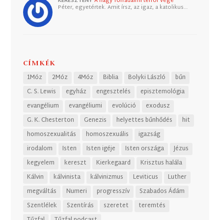
KERESZTÉNY
A nagy forradalmi terror vége
Péter, egyetértek. Amit írsz, az igaz, a katolikus…
CÍMKÉK
1Móz
2Móz
4Móz
Biblia
Bolyki László
bűn
C. S. Lewis
egyház
engesztelés
episztemológia
evangélium
evangéliumi
evolúció
exodusz
G. K. Chesterton
Genezis
helyettes bűnhődés
hit
homoszexualitás
homoszexuális
igazság
irodalom
Isten
Isten igéje
Isten országa
Jézus
kegyelem
kereszt
Kierkegaard
Krisztus halála
Kálvin
kálvinista
kálvinizmus
Leviticus
Luther
megváltás
Numeri
progresszív
Szabados Ádám
Szentlélek
Szentírás
szeretet
teremtés
Tűzfal
Tűzfal podcast