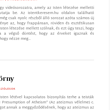
gy videósorozatra, amely az Isten létezése melletti
tatja be. Az istentkeresem.hu oldalon található
 még csak nyolc részből álló sorozat azóta számos új
énye az, hogy frappánsan, röviden és esztétikusan
sten létezése mellett szólnak, és ezt úgy teszi, hogy
za a végső döntést, hogy az érveket igaznak és
hogy nézze meg...
zörny
SZÓLÁSOK
sten létével kapcsolatos bizonyítás terhe a teisták
 Presumption of Atheism” (Az ateizmus vélelme) c.
ngot annak a meggyőződésének, hogy az ateizmus az