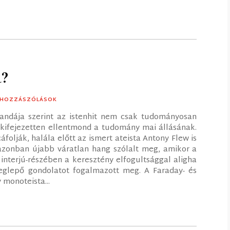
a?
3 HOZZÁSZÓLÁSOK
andája szerint az istenhit nem csak tudományosan
s kifejezetten ellentmond a tudomány mai állásának.
folják, halála előtt az ismert ateista Antony Flew is
azonban újabb váratlan hang szólalt meg, amikor a
interjú-részében a keresztény elfogultsággal aligha
glepő gondolatot fogalmazott meg. A Faraday- és
 monoteista...