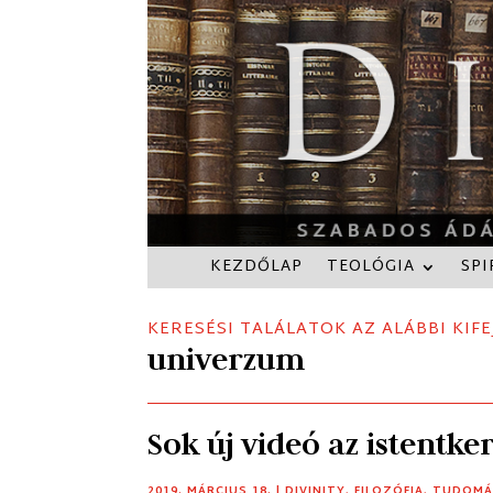
KEZDŐLAP
TEOLÓGIA
SPI
KERESÉSI TALÁLATOK AZ ALÁBBI KIFE
univerzum
Sok új videó az istentk
2019. MÁRCIUS 18.
|
DIVINITY
,
FILOZÓFIA
,
TUDOMÁ