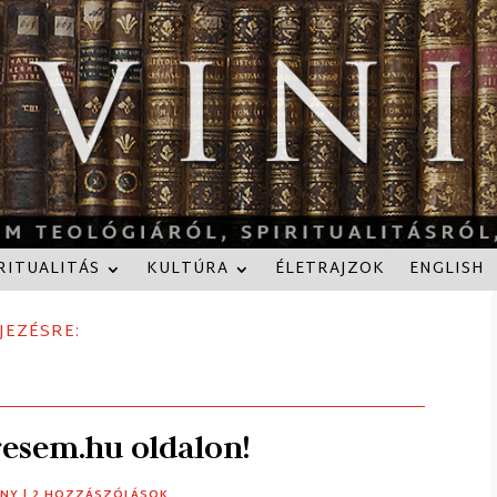
RITUALITÁS
KULTÚRA
ÉLETRAJZOK
ENGLISH
JEZÉSRE:
eresem.hu oldalon!
NY
| 2 HOZZÁSZÓLÁSOK