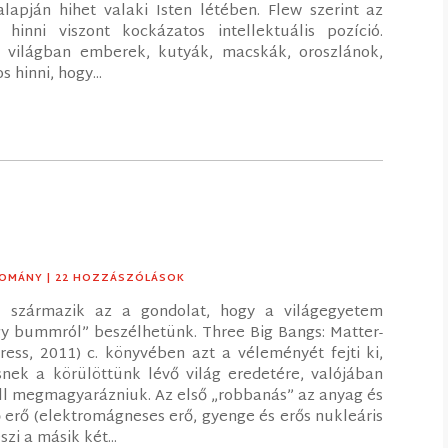
alapján hihet valaki Isten létében. Flew szerint az
hinni viszont kockázatos intellektuális pozíció.
 világban emberek, kutyák, macskák, oroszlánok,
s hinni, hogy...
OMÁNY
| 22 HOZZÁSZÓLÁSOK
ól származik az a gondolat, hogy a világegyetem
 bummról” beszélhetünk. Three Big Bangs: Matter-
ress, 2011) c. könyvében azt a véleményét fejti ki,
ek a körülöttünk lévő világ eredetére, valójában
l megmagyarázniuk. Az első „robbanás” az anyag és
 erő (elektromágneses erő, gyenge és erős nukleáris
szi a másik két...