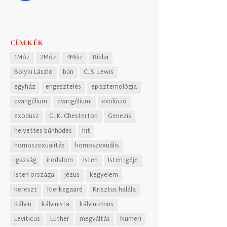
CÍMKÉK
1Móz
2Móz
4Móz
Biblia
Bolyki László
bűn
C. S. Lewis
egyház
engesztelés
episztemológia
evangélium
evangéliumi
evolúció
exodusz
G. K. Chesterton
Genezis
helyettes bűnhődés
hit
homoszexualitás
homoszexuális
igazság
irodalom
Isten
Isten igéje
Isten országa
Jézus
kegyelem
kereszt
Kierkegaard
Krisztus halála
Kálvin
kálvinista
kálvinizmus
Leviticus
Luther
megváltás
Numeri