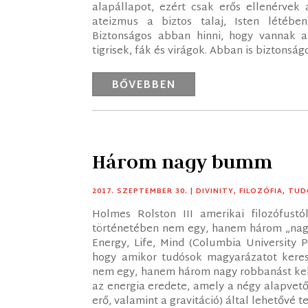
alapállapot, ezért csak erős ellenérvek 
ateizmus a biztos talaj, Isten létében 
Biztonságos abban hinni, hogy vannak a
tigrisek, fák és virágok. Abban is biztonságo
BŐVEBBEN
Három nagy bumm
2017. SZEPTEMBER 30.
|
DIVINITY
,
FILOZÓFIA
,
TUD
Holmes Rolston III amerikai filozófust
történetében nem egy, hanem három „nagy
Energy, Life, Mind (Columbia University P
hogy amikor tudósok magyarázatot keresn
nem egy, hanem három nagy robbanást kel
az energia eredete, amely a négy alapvető
erő, valamint a gravitáció) által lehetővé te