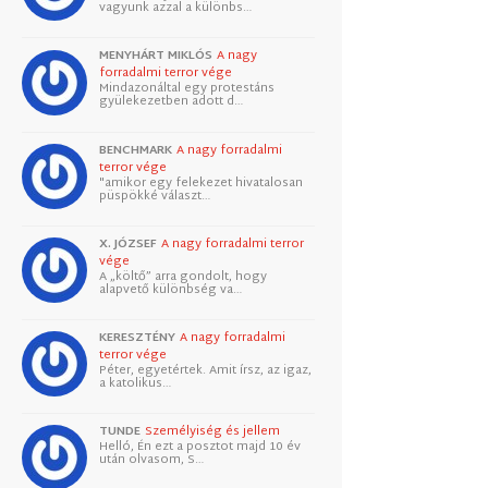
vagyunk azzal a különbs…
MENYHÁRT MIKLÓS
A nagy
forradalmi terror vége
Mindazonáltal egy protestáns
gyülekezetben adott d…
BENCHMARK
A nagy forradalmi
terror vége
"amikor egy felekezet hivatalosan
püspökké választ…
X. JÓZSEF
A nagy forradalmi terror
vége
A „költő” arra gondolt, hogy
alapvető különbség va…
KERESZTÉNY
A nagy forradalmi
terror vége
Péter, egyetértek. Amit írsz, az igaz,
a katolikus…
TUNDE
Személyiség és jellem
Helló, Én ezt a posztot majd 10 év
után olvasom, S…