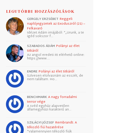
LEGUTÓBBI HOZZÁSZÓLÁSOK
GERGELY ERZSÉBET
Reggeli
naplójegyzetek az Exoduszról (21) –
Felkavaró
Idézet Ádám imájából: "„Urunk, a te
igéd sokszor f…
SZABADOS ÁDÁM
Polányi az élet
titkáról
Az angol eredeti itt elérhető online:
https://www.…
ENDRE
Polányi az élet titkáról
Szívesen elolvasnám az esszét, de
nem találtam. Ho…
BENCHMARK
A nagy forradalmi
terror vége
A svéd egyház alapvetően
államegyházi karakterű an…
SZILÁGYI JÓZSEF
Rembrandt: A
tékozló fiú hazatérése
"Valamennyien tékozló fiúk