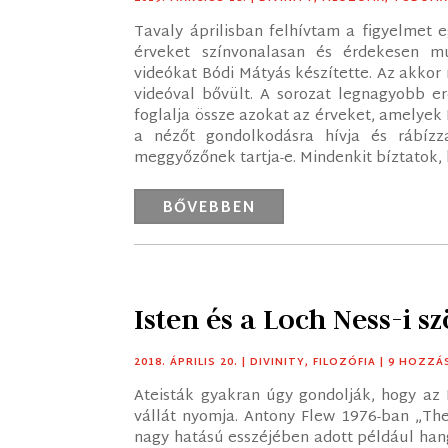
Tavaly áprilisban felhívtam a figyelmet e
érveket színvonalasan és érdekesen mu
videókat Bódi Mátyás készítette. Az akkor
videóval bővült. A sorozat legnagyobb er
foglalja össze azokat az érveket, amelyek I
a nézőt gondolkodásra hívja és rábíz
meggyőzőnek tartja-e. Mindenkit bíztatok, 
BŐVEBBEN
Isten és a Loch Ness-i s
2018. ÁPRILIS 20.
|
DIVINITY
,
FILOZÓFIA
| 9 HOZZÁ
Ateisták gyakran úgy gondolják, hogy az I
vállát nyomja. Antony Flew 1976-ban „The
nagy hatású esszéjében adott például ha