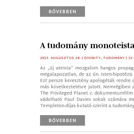
BŐVEBBEN
A tudomány monoteist
2013. AUGUSZTUS 18.
|
DIVINITY
,
TUDOMÁNY
| 2
Az „új ateista” mozgalom hangos propag
megalapozatlan, de az ún. Isten-hipotézi
Ezt persze keresztény apologéták rendre cá
más következtetésre jutott. Nemrégiben 
The Privileged Planet c. dokumentumfilm 
vádolható Paul Davies sokak számára me
Templeton-díjas kutató szerint a tudomány
BŐVEBBEN