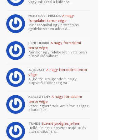
vagyunk azzal a különbs…
MENYHÁRT MIKLÓS
A nagy
forradalmi terror vége
Mindazonáltal egy protestáns
gyülekezetben adott d…
BENCHMARK
A nagy forradalmi
terror vége
"amikor egy felekezet hivatalosan
püspökké választ…
X. JÓZSEF
A nagy forradalmi terror
vége
A „költő” arra gondolt, hogy
alapvető különbség va…
KERESZTÉNY
A nagy forradalmi
terror vége
Péter, egyetértek. Amit írsz, az igaz,
a katolikus…
TUNDE
Személyiség és jellem
Helló, Én ezt a posztot majd 10 év
után olvasom, S…