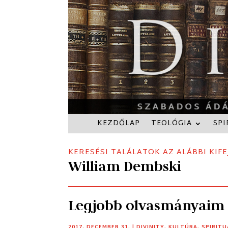
KEZDŐLAP
TEOLÓGIA
SPI
KERESÉSI TALÁLATOK AZ ALÁBBI KIFE
William Dembski
Legjobb olvasmányaim
2017. DECEMBER 31.
|
DIVINITY
,
KULTÚRA
,
SPIRITU