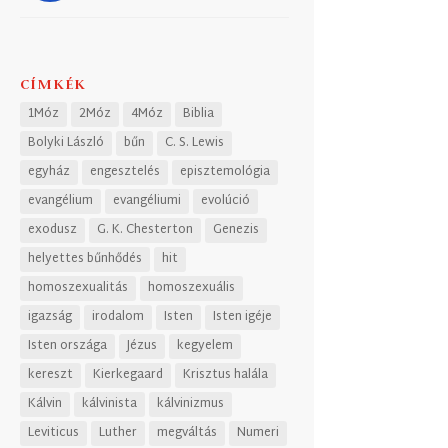
CÍMKÉK
1Móz
2Móz
4Móz
Biblia
Bolyki László
bűn
C. S. Lewis
egyház
engesztelés
episztemológia
evangélium
evangéliumi
evolúció
exodusz
G. K. Chesterton
Genezis
helyettes bűnhődés
hit
homoszexualitás
homoszexuális
igazság
irodalom
Isten
Isten igéje
Isten országa
Jézus
kegyelem
kereszt
Kierkegaard
Krisztus halála
Kálvin
kálvinista
kálvinizmus
Leviticus
Luther
megváltás
Numeri