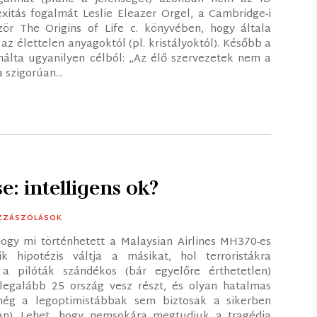
xitás fogalmát Leslie Eleazer Orgel, a Cambridge-i
ör The Origins of Life c. könyvében, hogy általa
 élettelen anyagoktól (pl. kristályoktól). Később a
ználta ugyanilyen célból: „Az élő szervezetek nem a
szigorúan...
e: intelligens ok?
OZZÁSZÓLÁSOK
 hogy mi történhetett a Malaysian Airlines MH370-es
k hipotézis váltja a másikat, hol terroristákra
 a pilóták szándékos (bár egyelőre érthetetlen)
legalább 25 ország vesz részt, és olyan hatalmas
 még a legoptimistábbak sem biztosak a sikerben
an). Lehet, hogy nemsokára megtudjuk a tragédia