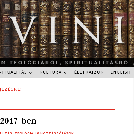
RITUALITÁS
KULTÚRA
ÉLETRAJZOK
ENGLISH
JEZÉSRE:
 2017-ben
ALITÁS
,
TEOLÓGIA
| 8 HOZZÁSZÓLÁSOK