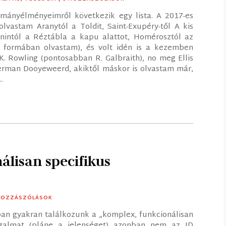
mányélményeimről következik egy lista. A 2017-es
olvastam Aranytól a Toldit, Saint-Exupéry-től A kis
ronintól a Réztábla a kapu alattot, Homérosztól az
tt formában olvastam), és volt idén is a kezemben
 K. Rowling (pontosabban R. Galbraith), no meg Ellis
Herman Dooyeweerd, akiktől máskor is olvastam már,
.
álisan specifikus
 HOZZÁSZÓLÁSOK
an gyakran találkozunk a „komplex, funkcionálisan
fogalmat (pláne a jelenséget) azonban nem az ID