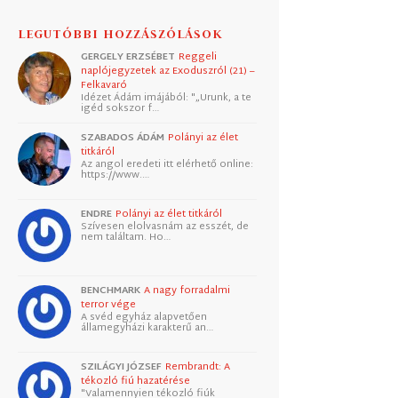
LEGUTÓBBI HOZZÁSZÓLÁSOK
GERGELY ERZSÉBET
Reggeli
naplójegyzetek az Exoduszról (21) –
Felkavaró
Idézet Ádám imájából: "„Urunk, a te
igéd sokszor f…
SZABADOS ÁDÁM
Polányi az élet
titkáról
Az angol eredeti itt elérhető online:
https://www.…
ENDRE
Polányi az élet titkáról
Szívesen elolvasnám az esszét, de
nem találtam. Ho…
BENCHMARK
A nagy forradalmi
terror vége
A svéd egyház alapvetően
államegyházi karakterű an…
SZILÁGYI JÓZSEF
Rembrandt: A
tékozló fiú hazatérése
"Valamennyien tékozló fiúk