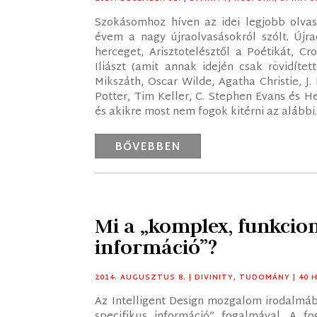
Szokásomhoz híven az idei legjobb olvas
évem a nagy újraolvasásokról szólt. Újra
herceget, Arisztotelésztől a Poétikát, C
Iliászt (amit annak idején csak rövidíte
Mikszáth, Oscar Wilde, Agatha Christie, J.
Potter, Tim Keller, C. Stephen Evans és 
és akikre most nem fogok kitérni az alábbi..
BŐVEBBEN
Mi a „komplex, funkcion
információ”?
2014. AUGUSZTUS 8.
|
DIVINITY
,
TUDOMÁNY
| 40
Az Intelligent Design mozgalom irodalmáb
specifikus információ” fogalmával. A 