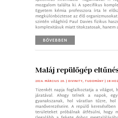
mozgalom találta ki. A specifikus komple
Egyetem kémia professzora írta le elősz
megkülönböztesse az élő organizmusokat az
szintén világhírű Paul Davies fizikus has
komplexitásuk miatt titokzatosak, hanem a 
BŐVEBBEN
Maláj repülőgép eltűnés
2014. MÁRCIUS 20.
|
DIVINITY
,
TUDOMÁNY
| 18 H
Tizenkét napja foglalkoztatja a világot,
járatával. Ahogy telnek a napok, egyi
gyanakszanak, hol váratlan tűzre, hol
manőverezéseire. A repülő keresésében 
területeket próbálnak átfésülni, hogy
(legalább a fekete doboz megtalálásáb