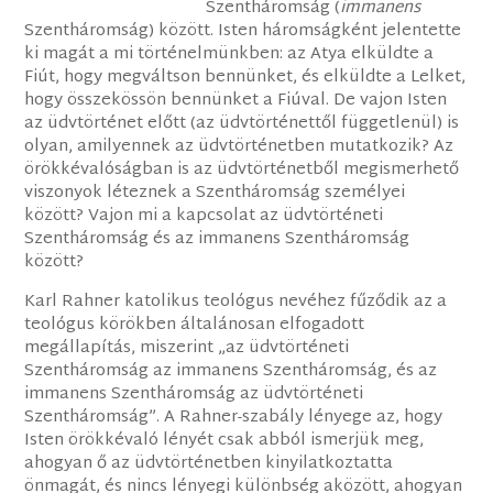
Szentháromság (
immanens
Szentháromság) között. Isten háromságként jelentette
ki magát a mi történelmünkben: az Atya elküldte a
Fiút, hogy megváltson bennünket, és elküldte a Lelket,
hogy összekössön bennünket a Fiúval. De vajon Isten
az üdvtörténet előtt (az üdvtörténettől függetlenül) is
olyan, amilyennek az üdvtörténetben mutatkozik? Az
örökkévalóságban is az üdvtörténetből megismerhető
viszonyok léteznek a Szentháromság személyei
között? Vajon mi a kapcsolat az üdvtörténeti
Szentháromság és az immanens Szentháromság
között?
Karl Rahner katolikus teológus nevéhez fűződik az a
teológus körökben általánosan elfogadott
megállapítás, miszerint „az üdvtörténeti
Szentháromság az immanens Szentháromság, és az
immanens Szentháromság az üdvtörténeti
Szentháromság”. A Rahner-szabály lényege az, hogy
Isten örökkévaló lényét csak abból ismerjük meg,
ahogyan ő az üdvtörténetben kinyilatkoztatta
önmagát, és nincs lényegi különbség aközött, ahogyan