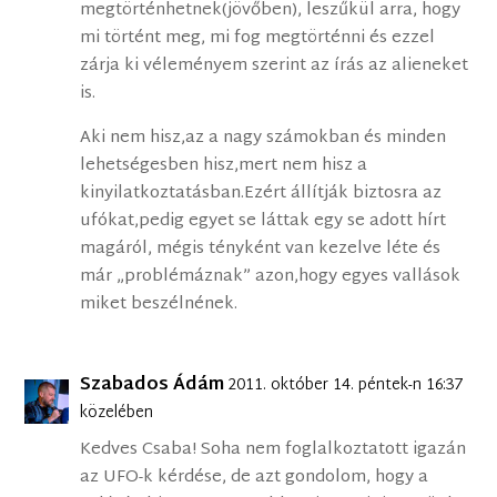
megtörténhetnek(jövőben), leszűkül arra, hogy
mi történt meg, mi fog megtörténni és ezzel
zárja ki véleményem szerint az írás az alieneket
is.
Aki nem hisz,az a nagy számokban és minden
lehetségesben hisz,mert nem hisz a
kinyilatkoztatásban.Ezért állítják biztosra az
ufókat,pedig egyet se láttak egy se adott hírt
magáról, mégis tényként van kezelve léte és
már „problémáznak” azon,hogy egyes vallások
miket beszélnének.
Szabados Ádám
2011. október 14. péntek-n 16:37
közelében
Kedves Csaba! Soha nem foglalkoztatott igazán
az UFO-k kérdése, de azt gondolom, hogy a