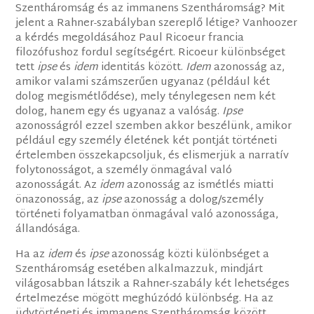
Szentháromság és az immanens Szentháromság? Mit
jelent a Rahner-szabályban szereplő létige? Vanhoozer
a kérdés megoldásához Paul Ricoeur francia
filozófushoz fordul segítségért. Ricoeur különbséget
tett
ipse
és
idem
identitás között.
Idem
azonosság az,
amikor valami számszerűen ugyanaz (például két
dolog megismétlődése), mely ténylegesen nem két
dolog, hanem egy és ugyanaz a valóság.
Ipse
azonosságról ezzel szemben akkor beszélünk, amikor
például egy személy életének két pontját történeti
értelemben összekapcsoljuk, és elismerjük a narratív
folytonosságot, a személy önmagával való
azonosságát. Az
idem
azonosság az ismétlés miatti
önazonosság, az
ipse
azonosság a dolog/személy
történeti folyamatban önmagával való azonossága,
állandósága.
Ha az
idem
és
ipse
azonosság közti különbséget a
Szentháromság esetében alkalmazzuk, mindjárt
világosabban látszik a Rahner-szabály két lehetséges
értelmezése mögött meghúzódó különbség. Ha az
üdvtörténeti és immanens Szentháromság között