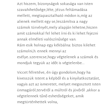
Azt hiszem, bizonyságok sokasága van Isten
szavahihetősége,léte, Jézus feltámadása
mellett, megtapasztalható módon is,míg az
alienek mellett egy se,leszámítva a nagy
számok törvényét,mely alapján lehetne,hiszen
amit számokkal fel lehet írni és ki lehet fejezni
annak elméleti valószínűsége van.
Rám esik holnap egy kékbálna: biztos kilehet
számolni,h. ennek mennyi az
esélye..szerencse,hogy végtelenek a számok és
mondjuk tegyük az időt is végtelenbe…
Viccet félretéve, én úgy gondolom,hogy ha
kivesszük Istent a képből és a kinyilatkoztatást,
vagyis azt az ismeretet, melyet megosztott Isten
önmagáról,tervéről a múltról és jövőről ,akkor a
végtelennek tűnő eshetőségeket, amik
megtörténhettek volna,