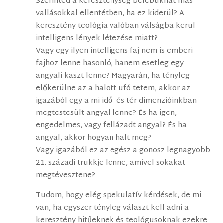
Szerinted a kereszténység belebukhat más
vallásokkal ellentétben, ha ez kiderül? A
keresztény teológia valóban válságba kerül
intelligens lények létezése miatt?
Vagy egy ilyen intelligens faj nem is emberi
fajhoz lenne hasonló, hanem esetleg egy
angyali kaszt lenne? Magyarán, ha tényleg
előkerülne az a halott ufó tetem, akkor az
igazából egy a mi idő- és tér dimenzióinkban
megtestesült angyal lenne? És ha igen,
engedelmes, vagy fellázadt angyal? És ha
angyal, akkor hogyan halt meg?
Vagy igazából ez az egész a gonosz legnagyobb
21. századi trükkje lenne, amivel sokakat
megtévesztene?
Tudom, hogy elég spekulatív kérdések, de mi
van, ha egyszer tényleg választ kell adni a
keresztény hitűeknek és teológusoknak ezekre