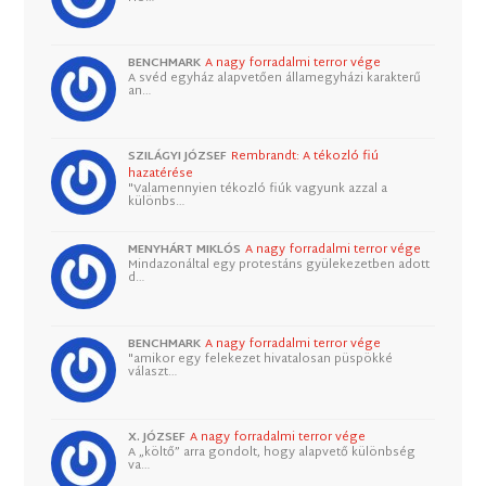
BENCHMARK
A nagy forradalmi terror vége
A svéd egyház alapvetően államegyházi karakterű
an…
SZILÁGYI JÓZSEF
Rembrandt: A tékozló fiú
hazatérése
"Valamennyien tékozló fiúk vagyunk azzal a
különbs…
MENYHÁRT MIKLÓS
A nagy forradalmi terror vége
Mindazonáltal egy protestáns gyülekezetben adott
d…
BENCHMARK
A nagy forradalmi terror vége
"amikor egy felekezet hivatalosan püspökké
választ…
X. JÓZSEF
A nagy forradalmi terror vége
A „költő” arra gondolt, hogy alapvető különbség
va…