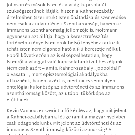
Johnson és mások Isten és a világ kapcsolatát
szükségszerűnek látják, hiszen a Rahner-szabály
értelmében (szerintük) Isten önátadása és szenvedése
nem csak az üdvtörténeti Szentháromság, hanem az
immanens Szentháromság jellemzője is. Moltmann
egyenesen azt állítja, hogy a keresztrefeszítés
történelmi ténye Isten örök belső lényéhez tartozik,
tehát Isten nem elgondolható a Fiú keresztje nélkül.
Ebből következően az is elképzelhetetlen, hogy
Istenről a világgal való kapcsolatán kívül beszéljünk.
Nem csak azért – ami a Rahner-szabály „jobboldali”
olvasata –, mert episztemológiai akadályokba
ütköznénk, hanem azért is, mert nincs semmilyen
ontológiai különbség az üdvtörténeti és az immanens
Szentháromság között, az utóbbi tükörképe az
előbbinek.
Kevin Vanhoozer szerint a fő kérdés az, hogy mit jelent
a Rahner-szabályban a létige (amit a magyar nyelvben
csak odagondolunk). Mit jelent az üdvtörténeti és az
immanens Szentháromság közötti azonosság? A