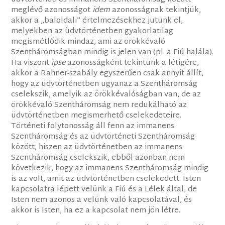
meglévő azonosságot
idem
azonosságnak tekintjük,
akkor a „baloldali” értelmezésekhez jutunk el,
melyekben az üdvtörténetben gyakorlatilag
megismétlődik mindaz, ami az örökkévaló
Szentháromságban mindig is jelen van (pl. a Fiú halála).
Ha viszont
ipse
azonosságként tekintünk a létigére,
akkor a Rahner-szabály egyszerűen csak annyit állít,
hogy az üdvtörténetben ugyanaz a Szentháromság
cselekszik, amelyik az örökkévalóságban van, de az
örökkévaló Szentháromság nem redukálható az
üdvtörténetben megismerhető cselekedeteire.
Történeti folytonosság áll fenn az immanens
Szentháromság és az üdvtörténeti Szentháromság
között, hiszen az üdvtörténetben az immanens
Szentháromság cselekszik, ebből azonban nem
következik, hogy az immanens Szentháromság mindig
is az volt, amit az üdvtörténetben cselekedett. Isten
kapcsolatra lépett velünk a Fiú és a Lélek által, de
Isten nem azonos a velünk való kapcsolatával, és
akkor is Isten, ha ez a kapcsolat nem jön létre.