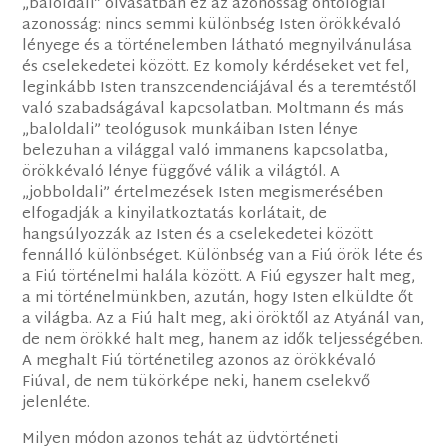
„baloldali” olvasatban ez az azonosság ontológiai
azonosság: nincs semmi különbség Isten örökkévaló
lényege és a történelemben látható megnyilvánulása
és cselekedetei között. Ez komoly kérdéseket vet fel,
leginkább Isten transzcendenciájával és a teremtéstől
való szabadságával kapcsolatban. Moltmann és más
„baloldali” teológusok munkáiban Isten lénye
belezuhan a világgal való immanens kapcsolatba,
örökkévaló lénye függővé válik a világtól. A
„jobboldali” értelmezések Isten megismerésében
elfogadják a kinyilatkoztatás korlátait, de
hangsúlyozzák az Isten és a cselekedetei között
fennálló különbséget. Különbség van a Fiú örök léte és
a Fiú történelmi halála között. A Fiú egyszer halt meg,
a mi történelmünkben, azután, hogy Isten elküldte őt
a világba. Az a Fiú halt meg, aki öröktől az Atyánál van,
de nem örökké halt meg, hanem az idők teljességében.
A meghalt Fiú történetileg azonos az örökkévaló
Fiúval, de nem tükörképe neki, hanem cselekvő
jelenléte.
Milyen módon azonos tehát az üdvtörténeti