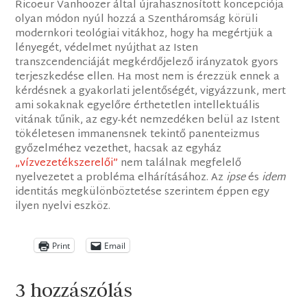
Ricoeur Vanhoozer által újrahasznosított koncepciója
olyan módon nyúl hozzá a Szentháromság körüli
modernkori teológiai vitákhoz, hogy ha megértjük a
lényegét, védelmet nyújthat az Isten
transzcendenciáját megkérdőjelező irányzatok gyors
terjeszkedése ellen. Ha most nem is érezzük ennek a
kérdésnek a gyakorlati jelentőségét, vigyázzunk, mert
ami sokaknak egyelőre érthetetlen intellektuális
vitának tűnik, az egy-két nemzedéken belül az Istent
tökéletesen immanensnek tekintő panenteizmus
győzelméhez vezethet, hacsak az egyház
„vízvezetékszerelői”
nem találnak megfelelő
nyelvezetet a probléma elhárításához. Az
ipse
és
idem
identitás megkülönböztetése szerintem éppen egy
ilyen nyelvi eszköz.
Print
Email
3 hozzászólás