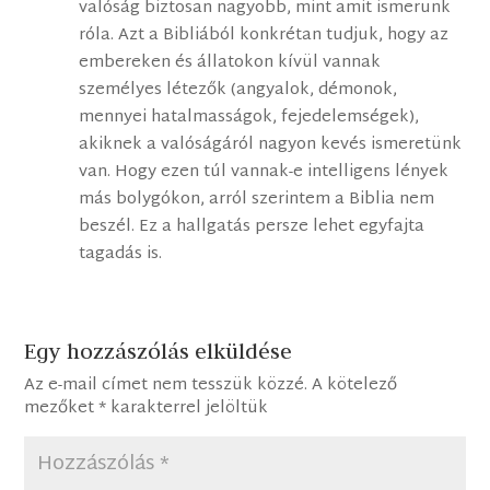
valóság biztosan nagyobb, mint amit ismerünk
róla. Azt a Bibliából konkrétan tudjuk, hogy az
embereken és állatokon kívül vannak
személyes létezők (angyalok, démonok,
mennyei hatalmasságok, fejedelemségek),
akiknek a valóságáról nagyon kevés ismeretünk
van. Hogy ezen túl vannak-e intelligens lények
más bolygókon, arról szerintem a Biblia nem
beszél. Ez a hallgatás persze lehet egyfajta
tagadás is.
Egy hozzászólás elküldése
Az e-mail címet nem tesszük közzé.
A kötelező
mezőket
*
karakterrel jelöltük