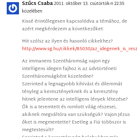
Szűcs Csaba
2011. október 13. csütörtök-n 22:35
közelében
Kissé érintőlegesen kapcsolódva a témához, de
azért megkérdezem a következőket:
Mit szólsz az ilyen és hasonló cikkekhez?
http://www.sg.hu/cikkek/85030/az_idegenek_is_res
Az immanens Szentháromság vajon egy
intelligens idegen fajhoz is az üdvtörténeti
Szentháromságként közeledne?
Szerinted a legnagyobb kihívást és dilemmát
tényleg a keresztényeknek és a keresztény
hitnek jelentene az intelligens lények létezése?
Ők is a teremtett és romlott világ részesei,
akiknek megváltóra van szükségük? Vajon Jézus
őket is megmentette? Esetleg a Fiú többször is
megtestesült?