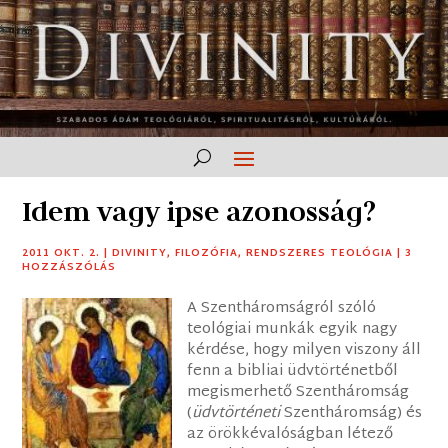
Idem vagy ipse azonosság?
2011 OKT. 2.
|
DIVINITY
,
FILOZÓFIA
,
RENDSZERES TEOLÓGIA
|
3
HOZZÁSZÓLÁS
A Szentháromságról szóló
teológiai munkák egyik nagy
kérdése, hogy milyen viszony áll
fenn a bibliai üdvtörténetből
megismerhető Szentháromság
(
üdvtörténeti
Szentháromság) és
az örökkévalóságban létező