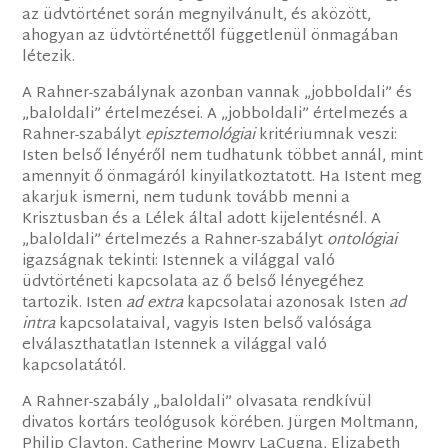
az üdvtörténet során megnyilvánult, és aközött,
ahogyan az üdvtörténettől függetlenül önmagában
létezik.
A Rahner-szabálynak azonban vannak „jobboldali” és
„baloldali” értelmezései. A „jobboldali” értelmezés a
Rahner-szabályt
episztemológiai
kritériumnak veszi:
Isten belső lényéről nem tudhatunk többet annál, mint
amennyit ő önmagáról kinyilatkoztatott. Ha Istent meg
akarjuk ismerni, nem tudunk tovább menni a
Krisztusban és a Lélek által adott kijelentésnél. A
„baloldali” értelmezés a Rahner-szabályt
ontológiai
igazságnak tekinti: Istennek a világgal való
üdvtörténeti kapcsolata az ő belső lényegéhez
tartozik. Isten
ad extra
kapcsolatai azonosak Isten
ad
intra
kapcsolataival, vagyis Isten belső valósága
elválaszthatatlan Istennek a világgal való
kapcsolatától.
A Rahner-szabály „baloldali” olvasata rendkívül
divatos kortárs teológusok körében. Jürgen Moltmann,
Philip Clayton, Catherine Mowry LaCugna, Elizabeth