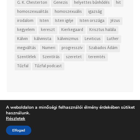
G. K. Chesterton
Genezis
helyettes bűnhődés
hit
homoszexualitás
homoszexuális
igazság
irodalom
Isten
Isten igéje
Isten országa
Jézus
kegyelem
kereszt
Kierkegaard
Krisztus halála
Kálvin
kálvinista
kálvinizmus
Leviticus
Luther
megváltás
Numeri
progresszív
Szabados Ádám
Szentlélek
Szentírás
szeretet
teremtés
Tűzfal
Tűzfal podcast
A weboldalon a minőségi felhasználói élmény érdekében sütiket
használunk.
Részletek
Elfogad
Dizájn:
Elegant Themes
| Motor:
WordPress