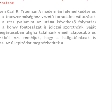
SZÓLÁSOK
ében Carl R. Trueman A modern én felemelkedése és
t a transzneműséghez vezető forradalmi változások
z a rész (valamint az utána következő folytatás)
 a könyv fontosságát is jelezni szeretnénk. Saját
megértésében aligha találnánk ennél alaposabb és
ekből. Azt reméljük, hogy a hallgatóinknak is
a. Az új epizódot megnézhetitek a...