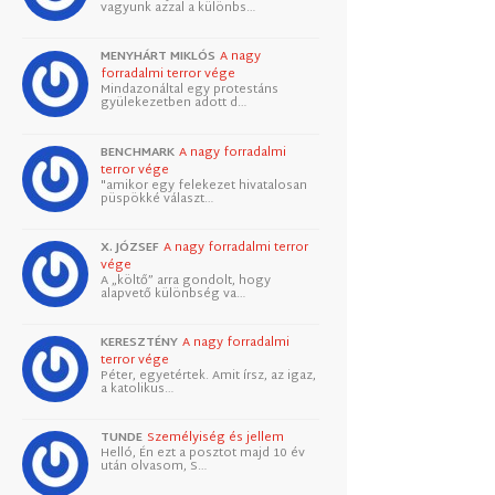
vagyunk azzal a különbs…
MENYHÁRT MIKLÓS
A nagy
forradalmi terror vége
Mindazonáltal egy protestáns
gyülekezetben adott d…
BENCHMARK
A nagy forradalmi
terror vége
"amikor egy felekezet hivatalosan
püspökké választ…
X. JÓZSEF
A nagy forradalmi terror
vége
A „költő” arra gondolt, hogy
alapvető különbség va…
KERESZTÉNY
A nagy forradalmi
terror vége
Péter, egyetértek. Amit írsz, az igaz,
a katolikus…
TUNDE
Személyiség és jellem
Helló, Én ezt a posztot majd 10 év
után olvasom, S…