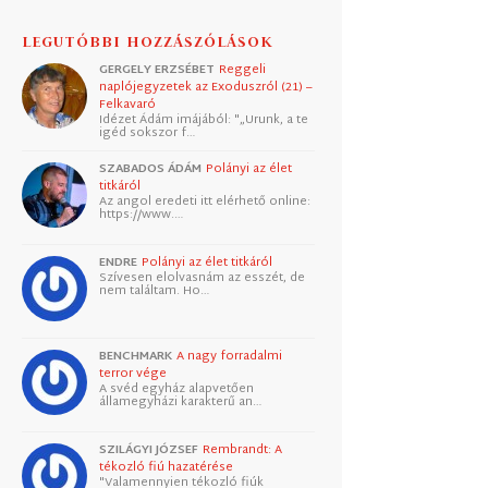
LEGUTÓBBI HOZZÁSZÓLÁSOK
GERGELY ERZSÉBET
Reggeli
naplójegyzetek az Exoduszról (21) –
Felkavaró
Idézet Ádám imájából: "„Urunk, a te
igéd sokszor f…
SZABADOS ÁDÁM
Polányi az élet
titkáról
Az angol eredeti itt elérhető online:
https://www.…
ENDRE
Polányi az élet titkáról
Szívesen elolvasnám az esszét, de
nem találtam. Ho…
BENCHMARK
A nagy forradalmi
terror vége
A svéd egyház alapvetően
államegyházi karakterű an…
SZILÁGYI JÓZSEF
Rembrandt: A
tékozló fiú hazatérése
"Valamennyien tékozló fiúk