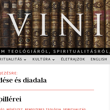
RITUALITÁS
KULTÚRA
ÉLETRAJZOK
ENGLISH
JEZÉSRE:
ése és diadala
illérei
SÉG
,
MŰVÉSZET
,
RENDSZERES TEOLÓGIA
,
SPIRITUALITÁS
,