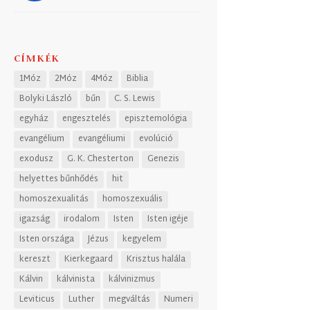
CÍMKÉK
1Móz
2Móz
4Móz
Biblia
Bolyki László
bűn
C. S. Lewis
egyház
engesztelés
episztemológia
evangélium
evangéliumi
evolúció
exodusz
G. K. Chesterton
Genezis
helyettes bűnhődés
hit
homoszexualitás
homoszexuális
igazság
irodalom
Isten
Isten igéje
Isten országa
Jézus
kegyelem
kereszt
Kierkegaard
Krisztus halála
Kálvin
kálvinista
kálvinizmus
Leviticus
Luther
megváltás
Numeri