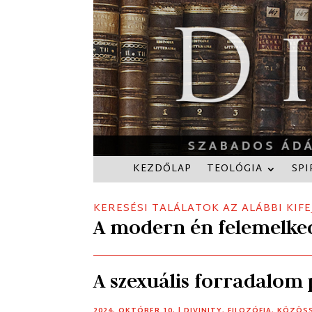
KEZDŐLAP
TEOLÓGIA
SPI
KERESÉSI TALÁLATOK AZ ALÁBBI KIFE
A modern én felemelked
A szexuális forradalom p
2024. OKTÓBER 10.
|
DIVINITY
,
FILOZÓFIA
,
KÖZÖS