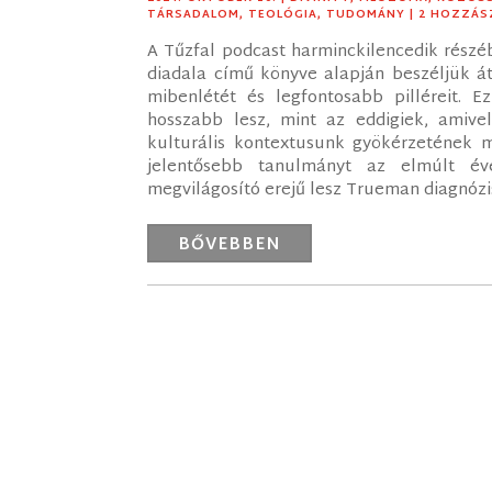
TÁRSADALOM
,
TEOLÓGIA
,
TUDOMÁNY
| 2 HOZZÁ
A Tűzfal podcast harminckilencedik rész
diadala című könyve alapján beszéljük á
mibenlétét és legfontosabb pilléreit. E
hosszabb lesz, mint az eddigiek, amivel
kulturális kontextusunk gyökérzetének 
jelentősebb tanulmányt az elmúlt év
megvilágosító erejű lesz Trueman diagnózis
BŐVEBBEN