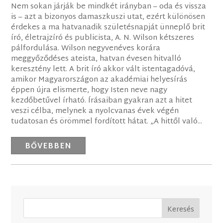
Nem sokan járják be mindkét irányban – oda és vissza
is – azt a bizonyos damaszkuszi utat, ezért különösen
érdekes a ma hatvanadik születésnapját ünneplő brit
író, életrajzíró és publicista, A. N. Wilson kétszeres
pálfordulása. Wilson negyvenéves korára
meggyőződéses ateista, hatvan évesen hitvalló
keresztény lett. A brit író akkor vált istentagadóvá,
amikor Magyarországon az akadémiai helyesírás
éppen újra elismerte, hogy Isten neve nagy
kezdőbetűvel írható. Írásaiban gyakran azt a hitet
veszi célba, melynek a nyolcvanas évek végén
tudatosan és örömmel fordított hátat. „A hittől való...
BŐVEBBEN