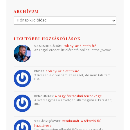
ARCHÍVUM
Archívum
LEGUTÓBBI HOZZÁSZÓLÁSOK
SZABADOS ÁDÁM
Polányi az élet titkáról
Az angol eredeti itt elérhető online: https://www.…
ENDRE
Polányi az élet titkáról
Szívesen elolvasnám az esszét, de nem találtam.
Ho…
BENCHMARK
A nagy forradalmi terror vége
A svéd egyház alapvetően államegyházi karakterű
an…
SZILÁGYI JÓZSEF
Rembrandt: A tékozló fiú
hazatérése
"Valamennyien tékozló fiúk vagyunk azzal a