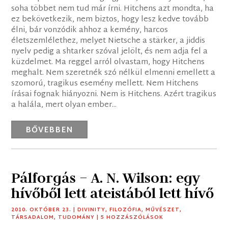
soha többet nem tud már írni. Hitchens azt mondta, ha
ez bekövetkezik, nem biztos, hogy lesz kedve tovább
élni, bár vonzódik ahhoz a kemény, harcos
életszemlélethez, melyet Nietsche a stärker, a jiddis
nyelv pedig a shtarker szóval jelölt, és nem adja fel a
küzdelmet. Ma reggel arról olvastam, hogy Hitchens
meghalt. Nem szeretnék szó nélkül elmenni emellett a
szomorú, tragikus esemény mellett. Nem Hitchens
írásai fognak hiányozni. Nem is Hitchens. Azért tragikus
a halála, mert olyan ember...
BŐVEBBEN
Pálforgás – A. N. Wilson: egy
hívőből lett ateistából lett hívő
2010. OKTÓBER 23.
|
DIVINITY
,
FILOZÓFIA
,
MŰVÉSZET
,
TÁRSADALOM
,
TUDOMÁNY
| 5 HOZZÁSZÓLÁSOK