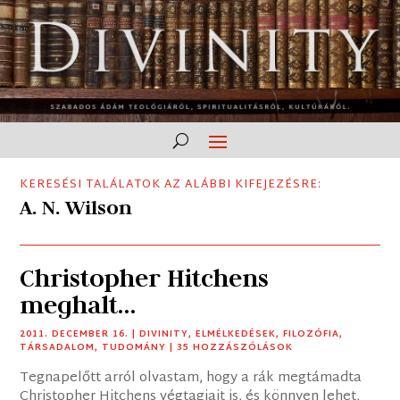
KERESÉSI TALÁLATOK AZ ALÁBBI KIFEJEZÉSRE:
A. N. Wilson
Christopher Hitchens
meghalt…
2011. DECEMBER 16.
|
DIVINITY
,
ELMÉLKEDÉSEK
,
FILOZÓFIA
,
TÁRSADALOM
,
TUDOMÁNY
| 35 HOZZÁSZÓLÁSOK
Tegnapelőtt arról olvastam, hogy a rák megtámadta
Christopher Hitchens végtagjait is, és könnyen lehet,