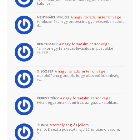
különbs…
MENYHÁRT MIKLÓS
A nagy forradalmi terror vége
Mindazonáltal egy protestáns gyülekezetben adott
d…
BENCHMARK
A nagy forradalmi terror vége
"amikor egy felekezet hivatalosan püspökké
választ…
X. JÓZSEF
A nagy forradalmi terror vége
A „költő” arra gondolt, hogy alapvető különbség
va…
KERESZTÉNY
A nagy forradalmi terror vége
Péter, egyetértek. Amit írsz, az igaz, a katolikus…
TUNDE
Személyiség és jellem
Helló, Én ezt a posztot majd 10 év után olvasom,
S…