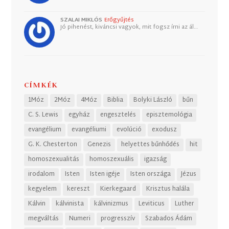
SZALAI MIKLÓS
Erőgyűjtés
Jó pihenést, kiváncsi vagyok, mit fogsz írni az ál…
CÍMKÉK
1Móz
2Móz
4Móz
Biblia
Bolyki László
bűn
C. S. Lewis
egyház
engesztelés
episztemológia
evangélium
evangéliumi
evolúció
exodusz
G. K. Chesterton
Genezis
helyettes bűnhődés
hit
homoszexualitás
homoszexuális
igazság
irodalom
Isten
Isten igéje
Isten országa
Jézus
kegyelem
kereszt
Kierkegaard
Krisztus halála
Kálvin
kálvinista
kálvinizmus
Leviticus
Luther
megváltás
Numeri
progresszív
Szabados Ádám