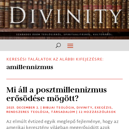
KERESÉSI TALÁLATOK AZ ALÁBBI KIFEJEZÉSRE:
amillennizmus
Mi áll a posztmillennizmus
erősödése mögött?
2025. DECEMBER 2.
|
BIBLIAI TEOLÓGIA
,
DIVINITY
,
EXEGÉZIS
,
RENDSZERES TEOLÓGIA
,
TÁRSADALOM
| 12 HOZZÁSZÓLÁSOK
Az elmúlt évtized egyik meglepő fejleménye, hogy az
amerikai keresztény világban megerősödött azok