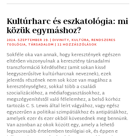
Kultúrharc és eszkatológia: mi
közük egymáshoz?
2024. SZEPTEMBER 19.
|
DIVINITY
,
KULTÚRA
,
RENDSZERES
TEOLÓGIA
,
TÁRSADALOM
| 12 HOZZÁSZÓLÁSOK
Sokféle oka van annak, hogy keresztények egészen
eltérően viszonyulnak a keresztény társadalmi
transzformáció kérdéséhez (amit sokan kissé
leegyszerűsítve kultúrharcnak neveznek), ezek
jelentős részének nem sok köze van magához a
kereszténységhez, sokkal több a családi
szocializációhoz, a médiafogyasztásokhoz, a
megszégyenítéstől való félelemhez, a belső körhöz
tartozás C. S. Lewis által leírt vágyához, vagy egész
egyszerűen a politikai szimpátiákhoz és antipátiákhoz,
amelyek ezer és ezer okból kövesednek meg bennünk.
Van azonban az okok között egy, amely a lehető
legszorosabb értelemben teológiai ok, és éppen e