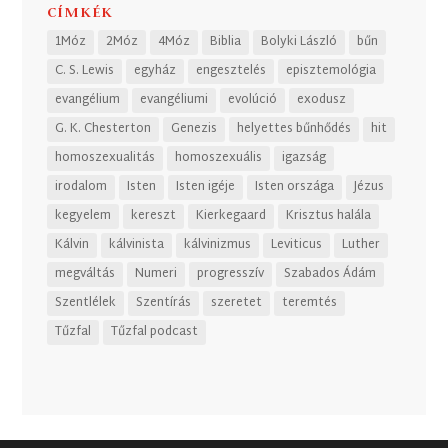
CÍMKÉK
1Móz
2Móz
4Móz
Biblia
Bolyki László
bűn
C. S. Lewis
egyház
engesztelés
episztemológia
evangélium
evangéliumi
evolúció
exodusz
G. K. Chesterton
Genezis
helyettes bűnhődés
hit
homoszexualitás
homoszexuális
igazság
irodalom
Isten
Isten igéje
Isten országa
Jézus
kegyelem
kereszt
Kierkegaard
Krisztus halála
Kálvin
kálvinista
kálvinizmus
Leviticus
Luther
megváltás
Numeri
progresszív
Szabados Ádám
Szentlélek
Szentírás
szeretet
teremtés
Tűzfal
Tűzfal podcast