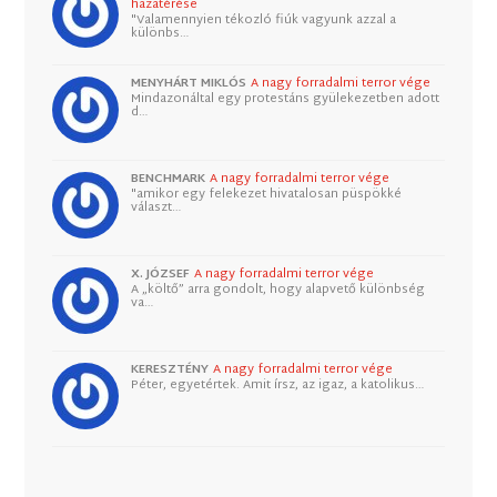
hazatérése
"Valamennyien tékozló fiúk vagyunk azzal a
különbs…
MENYHÁRT MIKLÓS
A nagy forradalmi terror vége
Mindazonáltal egy protestáns gyülekezetben adott
d…
BENCHMARK
A nagy forradalmi terror vége
"amikor egy felekezet hivatalosan püspökké
választ…
X. JÓZSEF
A nagy forradalmi terror vége
A „költő” arra gondolt, hogy alapvető különbség
va…
KERESZTÉNY
A nagy forradalmi terror vége
Péter, egyetértek. Amit írsz, az igaz, a katolikus…