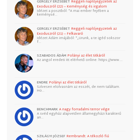
GERGELY ERZSÉBET
Reggeli naplójegyzetek az
Exoduszról (22) – Keménység és irgalom
Idézet a posztból: "A mai ember fejében a
keménysé…
GERGELY ERZSÉBET
Reggeli naplójegyzetek az
Exoduszról (21) – Felkavaró
Idézet Ádám imájából: "„Urunk, a te igéd sokszor
f…
SZABADOS ÁDÁM
Polányi az élet titkáról
Az angol eredeti itt elérhető online: https://www.…
ENDRE
Polányi az élet titkáról
Szívesen elolvasnám az esszét, de nem találtam.
Ho…
BENCHMARK
A nagy forradalmi terror vége
A svéd egyház alapvetően államegyházi karakterű
an…
SZILÁGYI JÓZSEF
Rembrandt: A tékozló fiú