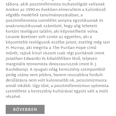
tábora, akik posztmillennista eszkatológiát vallanak.
Amikor az 1990-es években elmerültem a különböző
végidős modellek tanulmányozásában, a
posztmillennista szemlélet annyira egzotikusnak és
anakronisztikusnak számított, hogy alig lehetett
kortárs teológust találni, aki képviselhette volna.
Loraine Boettner volt szinte az egyetlen, aki a
képzettebb teológusok eszébe jutott, esetleg még Iain
H. Murray, aki megírta a The Puritan Hope című
művét, rajtuk kívül viszont csak régi puritánok (mint
Jonathan Edwards) és kihalófélben lévő, teljesen
marginális teonomista dinoszauruszok (mint R. J.
Rushdoony). A nyugati világ keresztény szempontból
pedig utána nem jobbra, hanem rosszabbra fordult:
derűlátásra nem volt különösebb ok, pesszimizmusra
annál inkább. Úgy tűnt, a posztmillennizmus optimista
szemlélete a keresztény kultúrával együtt vált a múlt
részévé.
BŐVEBBEN