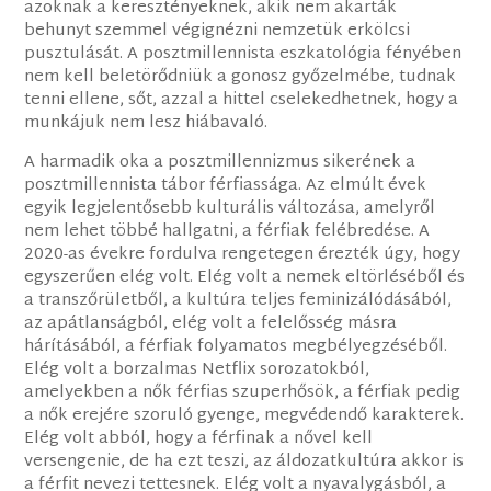
azoknak a keresztényeknek, akik nem akarták
behunyt szemmel végignézni nemzetük erkölcsi
pusztulását. A posztmillennista eszkatológia fényében
nem kell beletörődniük a gonosz győzelmébe, tudnak
tenni ellene, sőt, azzal a hittel cselekedhetnek, hogy a
munkájuk nem lesz hiábavaló.
A harmadik oka a posztmillennizmus sikerének a
posztmillennista tábor férfiassága. Az elmúlt évek
egyik legjelentősebb kulturális változása, amelyről
nem lehet többé hallgatni, a férfiak felébredése. A
2020-as évekre fordulva rengetegen érezték úgy, hogy
egyszerűen elég volt. Elég volt a nemek eltörléséből és
a transzőrületből, a kultúra teljes feminizálódásából,
az apátlanságból, elég volt a felelősség másra
hárításából, a férfiak folyamatos megbélyegzéséből.
Elég volt a borzalmas Netflix sorozatokból,
amelyekben a nők férfias szuperhősök, a férfiak pedig
a nők erejére szoruló gyenge, megvédendő karakterek.
Elég volt abból, hogy a férfinak a nővel kell
versengenie, de ha ezt teszi, az áldozatkultúra akkor is
a férfit nevezi tettesnek. Elég volt a nyavalygásból, a