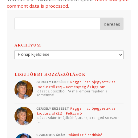
This site uses Akismet to reduce spam.
Learn how your
comment data is processed
.
ARCHÍVUM
Archívum
LEGUTÓBBI HOZZÁSZÓLÁSOK
GERGELY ERZSÉBET
Reggeli naplójegyzetek az
Exoduszról (22) – Keménység és irgalom
Idézet a posztból: "A mai ember fejében a
keménysé…
GERGELY ERZSÉBET
Reggeli naplójegyzetek az
Exoduszról (21) – Felkavaró
Idézet Ádám imájából: "„Urunk, a te igéd sokszor
f…
SZABADOS ÁDÁM
Polányi az élet titkáról