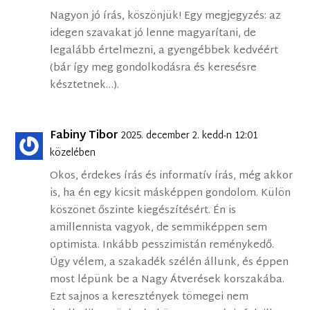
Nagyon jó írás, köszönjük! Egy megjegyzés: az
idegen szavakat jó lenne magyarítani, de
legalább értelmezni, a gyengébbek kedvéért
(bár így meg gondolkodásra és keresésre
késztetnek…).
Fabiny Tibor
2025. december 2. kedd-n 12:01
közelében
Okos, érdekes írás és informatív írás, még akkor
is, ha én egy kicsit másképpen gondolom. Külön
köszönet őszinte kiegészítésért. Én is
amillennista vagyok, de semmiképpen sem
optimista. Inkább pesszimistán reménykedő.
Úgy vélem, a szakadék szélén állunk, és éppen
most lépünk be a Nagy Átverések korszakába.
Ezt sajnos a keresztények tömegei nem