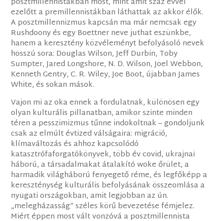
posztmillennistákban most, mint amit száz évvel
ezelőtt a premillennistákban láthattak az akkor élők.
A posztmillennizmus kapcsán ma már nemcsak egy
Rushdoony és egy Boettner neve juthat eszünkbe,
hanem a keresztény közvéleményt befolyásoló nevek
hosszú sora: Douglas Wilson, Jeff Durbin, Toby
Sumpter, Jared Longshore, N. D. Wilson, Joel Webbon,
Kenneth Gentry, C. R. Wiley, Joe Boot, újabban James
White, és sokan mások.
Vajon mi az oka ennek a fordulatnak, különösen egy
olyan kulturális pillanatban, amikor szinte minden
téren a pesszimizmus tűnne indokoltnak – gondoljunk
csak az elmúlt évtized válságaira: migráció,
klímaváltozás és ahhoz kapcsolódó
katasztrófaforgatókönyvek, több év covid, ukrajnai
háború, a társadalmakat átalakító woke őrület, a
harmadik világháború fenyegető réme, és legfőképp a
kereszténység kulturális befolyásának összeomlása a
nyugati országokban, amit legjobban az ún.
„melegházasság” széles körű bevezetése fémjelez.
Miért éppen most vált vonzóvá a posztmillennista