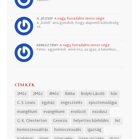
X. JÓZSEF
A nagy forradalmi terror vége
A „költő” arra gondolt, hogy alapvető különbség
va…
KERESZTÉNY
A nagy forradalmi terror vége
Péter, egyetértek. Amit írsz, az igaz, a katolikus…
CÍMKÉK
1Móz
2Móz
4Móz
Biblia
Bolyki László
bűn
C. S. Lewis
egyház
engesztelés
episztemológia
evangélium
evangéliumi
evolúció
exodusz
G. K. Chesterton
Genezis
helyettes bűnhődés
hit
homoszexualitás
homoszexuális
igazság
irodalom
Isten
Isten igéje
Isten országa
Jézus