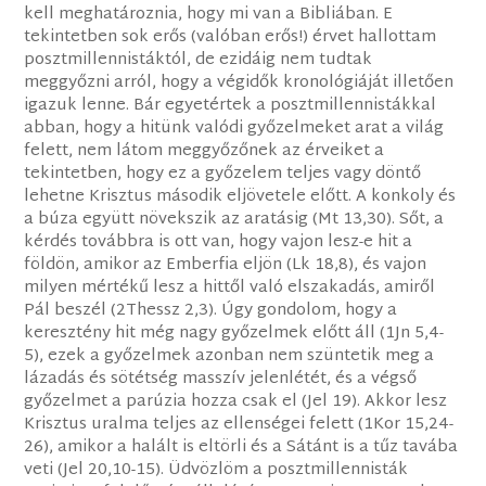
kell meghatároznia, hogy mi van a Bibliában. E
tekintetben sok erős (valóban erős!) érvet hallottam
posztmillennistáktól, de ezidáig nem tudtak
meggyőzni arról, hogy a végidők kronológiáját illetően
igazuk lenne. Bár egyetértek a posztmillennistákkal
abban, hogy a hitünk valódi győzelmeket arat a világ
felett, nem látom meggyőzőnek az érveiket a
tekintetben, hogy ez a győzelem teljes vagy döntő
lehetne Krisztus második eljövetele előtt. A konkoly és
a búza együtt növekszik az aratásig (Mt 13,30). Sőt, a
kérdés továbbra is ott van, hogy vajon lesz-e hit a
földön, amikor az Emberfia eljön (Lk 18,8), és vajon
milyen mértékű lesz a hittől való elszakadás, amiről
Pál beszél (2Thessz 2,3). Úgy gondolom, hogy a
keresztény hit még nagy győzelmek előtt áll (1Jn 5,4-
5), ezek a győzelmek azonban nem szüntetik meg a
lázadás és sötétség masszív jelenlétét, és a végső
győzelmet a parúzia hozza csak el (Jel 19). Akkor lesz
Krisztus uralma teljes az ellenségei felett (1Kor 15,24-
26), amikor a halált is eltörli és a Sátánt is a tűz tavába
veti (Jel 20,10-15). Üdvözlöm a posztmillennisták