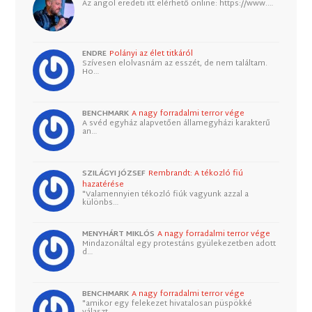
Az angol eredeti itt elérhető online: https://www.…
ENDRE
Polányi az élet titkáról
Szívesen elolvasnám az esszét, de nem találtam.
Ho…
BENCHMARK
A nagy forradalmi terror vége
A svéd egyház alapvetően államegyházi karakterű
an…
SZILÁGYI JÓZSEF
Rembrandt: A tékozló fiú
hazatérése
"Valamennyien tékozló fiúk vagyunk azzal a
különbs…
MENYHÁRT MIKLÓS
A nagy forradalmi terror vége
Mindazonáltal egy protestáns gyülekezetben adott
d…
BENCHMARK
A nagy forradalmi terror vége
"amikor egy felekezet hivatalosan püspökké
választ…