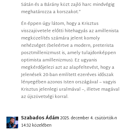
Sátán és a Bárány közt zajló harc mindvégig
meghatározza a korszakot.”
Én éppen úgy látom, hogy a Krisztus
visszajövetele előtti hitehagyás az amillenista
megközelítés számára jelent komoly
nehézséget (beleértve a modern, preterista
posztmillenizmust is, amely tulajdonképpen
optimista amillenizmus). Ez ugyanis
megkérdőjelezi azt az alapfeltevést, hogy a
Jelenések 20-ban említett ezeréves időszak
lényegében azonos Isten országával – vagyis
Krisztus jelenlegi uralmával –, illetve magával
az újszövetségi korral.
Szabados Ádám
2025. december 4. csütörtök-n
14:32 közelében