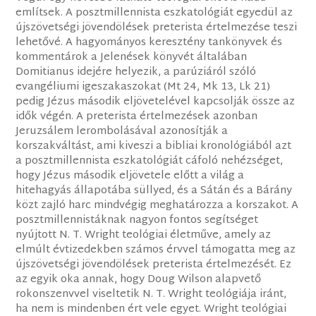
említsek. A posztmillennista eszkatológiát egyedül az
újszövetségi jövendölések preterista értelmezése teszi
lehetővé. A hagyományos keresztény tankönyvek és
kommentárok a Jelenések könyvét általában
Domitianus idejére helyezik, a parúziáról szóló
evangéliumi igeszakaszokat (Mt 24, Mk 13, Lk 21)
pedig Jézus második eljövetelével kapcsolják össze az
idők végén. A preterista értelmezések azonban
Jeruzsálem lerombolásával azonosítják a
korszakváltást, ami kiveszi a bibliai kronológiából azt
a posztmillennista eszkatológiát cáfoló nehézséget,
hogy Jézus második eljövetele előtt a világ a
hitehagyás állapotába süllyed, és a Sátán és a Bárány
közt zajló harc mindvégig meghatározza a korszakot. A
posztmillennistáknak nagyon fontos segítséget
nyújtott N. T. Wright teológiai életműve, amely az
elmúlt évtizedekben számos érvvel támogatta meg az
újszövetségi jövendölések preterista értelmezését. Ez
az egyik oka annak, hogy Doug Wilson alapvető
rokonszenvvel viseltetik N. T. Wright teológiája iránt,
ha nem is mindenben ért vele egyet. Wright teológiai