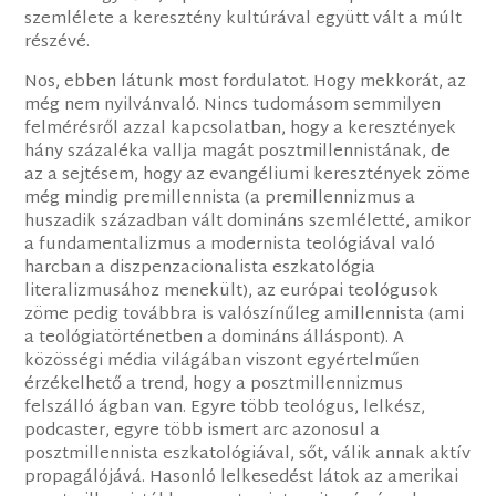
szemlélete a keresztény kultúrával együtt vált a múlt
részévé.
Nos, ebben látunk most fordulatot. Hogy mekkorát, az
még nem nyilvánvaló. Nincs tudomásom semmilyen
felmérésről azzal kapcsolatban, hogy a keresztények
hány százaléka vallja magát posztmillennistának, de
az a sejtésem, hogy az evangéliumi keresztények zöme
még mindig premillennista (a premillennizmus a
huszadik században vált domináns szemléletté, amikor
a fundamentalizmus a modernista teológiával való
harcban a diszpenzacionalista eszkatológia
literalizmusához menekült), az európai teológusok
zöme pedig továbbra is valószínűleg amillennista (ami
a teológiatörténetben a domináns álláspont). A
közösségi média világában viszont egyértelműen
érzékelhető a trend, hogy a posztmillennizmus
felszálló ágban van. Egyre több teológus, lelkész,
podcaster, egyre több ismert arc azonosul a
posztmillennista eszkatológiával, sőt, válik annak aktív
propagálójává. Hasonló lelkesedést látok az amerikai