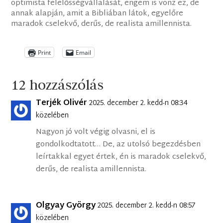
optimista felelősségvállalását, engem is vonz ez, de
annak alapján, amit a Bibliában látok, egyelőre
maradok cselekvő, derűs, de realista amillennista.
Print
Email
12 hozzászólás
Terjék Olivér
2025. december 2. kedd-n 08:34
közelében
Nagyon jó volt végig olvasni, el is
gondolkodtatott… De, az utolsó begezdésben
leírtakkal egyet értek, én is maradok cselekvő,
derűs, de realista amillennista.
Olgyay György
2025. december 2. kedd-n 08:57
közelében