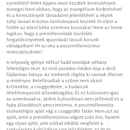
szemlélet? Miért éppen most kezdtek keresztények
tömegei hinni abban, hogy az evangélium hirdetésével
és a keresztények társadalmi jelenlétével a népek
szép lassan Krisztus tanítványaivá lesznek és eljön a
földre az isteni béke ezeréves korszaka? Nem az lenne
logikus, hogy a premillennisták borúlátó
forgatókönyvének igazolását lássuk korunk
válságaiban? Mi az oka a posztmillennizmus
reneszánszának?
A teljesség igénye nélkül hadd mondjak néhány
lehetséges okot. Az első paradox módon épp a derű
fájdalmas hiánya. Az emberek régóta ki vannak éhezve
a reményre. Belefáradtak a szűnni nem akaró
krízisekbe, a csüggedésbe, a kudarcok
lélekfonnyasztó állandóságába. És ez különösen igaz
az amerikaiakra, akikre kulturálisan nem jellemző ez a
fajta állandósult pesszimizmus. A posztmillennista
eszkatológia ajtót vág a csüggedés falán. Nem azt az
ajtót, amit a premillennizmus vágott száz éve, hanem
egy olyan ajtót, ami sokkal inkább megfelel a
szekularista kultúrában szocializálódott, az itt és