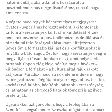
háttérmunkája akaratlanul is hozzájárult a
posztmillennizmus megerősödéséhez, noha ő maga
amillennista.
A végére hadd tegyek két személyes megjegyzést.
Óvatos kuyperiánus keresztényként, aki fontosnak
tartom a keresztények kulturális küldetését, érzek
némi rokonszenvet a posztmillennizmus derűlátása és
társadalmi felelősségvállalása iránt. Kifejezetten
üdvözlöm a férfiasabb kiállást és a konfliktusokat is
felvállaló bátorságot. Örülök, hogy keresztények végre
megvallják a társadalomban is azt, amit helyesnek
tartanak. Éppen elég ideje bénítja meg a hívőket –
különösen a férfiakat – a kultúra által rájuk rakott
szájkosár. Paradox módon a nők elemi érdeke is, hogy
ez megváltozzon. Régóta hiánycikk egy robusztusabb,
kockázatvállalóbb, hódítóbb, bátrabb kereszténység,
és láthatóan az ébredező fiatalok tömegei is az ilyet
preferálják.
Ugyanakkor azt gondolom, hogy a teológiában a
Szentírás a végső mérce. Az eszkatológiánkat is annak