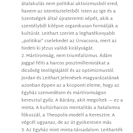
átalakulás nem politikai aktivizmusból ered,
hanem az istentiszteletből. Isten az Ige és a
Szentségek által újrateremti népét, akik a
szentélyből kilépve organikusan formálják a
kultúrát. Leithart szerint a leghatékonyabb
„politikai” cselekedet az Úrvacsora, mert az
hirdeti ki Jézus valódi királyságát.
2. Mártíromság, nem triumfalizmus. Ádám
joggal félti a harcos posztmillenistákat a
dicsőség teológiájától és az optimizmustól.
Jordan és Leithart Jelenések-magyarázatának
azonban éppen az a központi eleme, hogy az
Egyház szenvedésen és mártíromságon
keresztül győz. A Bárány, akit megöltek — ez a
minta. A kultúrharcos mentalitás a hatalomra
fókuszál, a Theopolis-modell a Keresztre. A
végcél ugyanaz, de az út gyökeresen más.
3. Az Egyház mint minta-társadalom. Leitharték