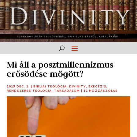
Mi áll a posztmillennizmus
erősödése mögött?
2025 DEC. 2.
|
BIBLIAI TEOLÓGIA
,
DIVINITY
,
EXEGÉZIS
,
RENDSZERES TEOLÓGIA
,
TÁRSADALOM
|
12 HOZZÁSZÓLÁS