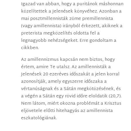
Igazad van abban, hogy a puritánok máshonnan
közelítettek a Jelenések könyvéhez. Azonban a
mai posztmillennisták zöme premillennista
(vagy amillennista) irányból érkezett, akiknek a
preterista megközelítés oldotta fel a
legnagyobb nehézségeket. Erre gondoltam a
cikkben.
Az amillennizmus kapcsán nem biztos, hogy
értem, amire Te utalsz. Az amillennisták a
Jelenések 20 ezeréves időszakát a jelen korral
azonosítják, amely egyszerre időszaka a
vértanúságnak és a Sátán megkötözésének, és
a végén a Sátán egy rövid időre eloldatik (20,7).
Nem látom, miért okozna problémát a Krisztus
eljövetele előtti hitehagyás az amillennista
eszkatológiának.