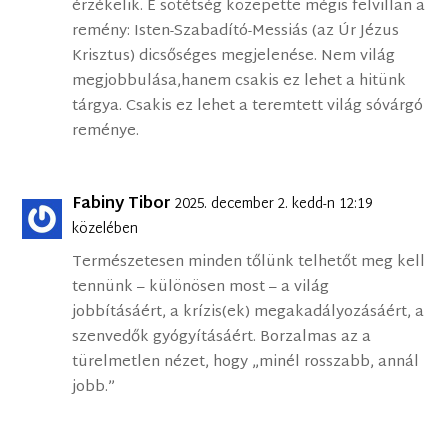
érzékelik. E sötétség közepette mégis felvillan a
remény: Isten-Szabadító-Messiás (az Úr Jézus
Krisztus) dicsőséges megjelenése. Nem világ
megjobbulása,hanem csakis ez lehet a hitünk
tárgya. Csakis ez lehet a teremtett világ sóvárgó
reménye.
Fabiny Tibor
2025. december 2. kedd-n 12:19
közelében
Természetesen minden tőlünk telhetőt meg kell
tennünk – különösen most – a világ
jobbításáért, a krízis(ek) megakadályozásáért, a
szenvedők gyógyításáért. Borzalmas az a
türelmetlen nézet, hogy „minél rosszabb, annál
jobb.”