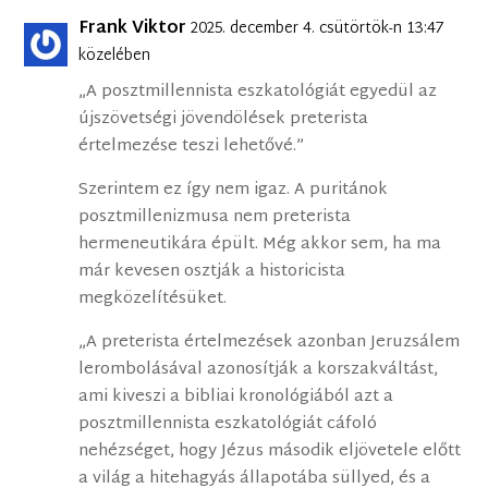
Frank Viktor
2025. december 4. csütörtök-n 13:47
közelében
„A posztmillennista eszkatológiát egyedül az
újszövetségi jövendölések preterista
értelmezése teszi lehetővé.”
Szerintem ez így nem igaz. A puritánok
posztmillenizmusa nem preterista
hermeneutikára épült. Még akkor sem, ha ma
már kevesen osztják a historicista
megközelítésüket.
„A preterista értelmezések azonban Jeruzsálem
lerombolásával azonosítják a korszakváltást,
ami kiveszi a bibliai kronológiából azt a
posztmillennista eszkatológiát cáfoló
nehézséget, hogy Jézus második eljövetele előtt
a világ a hitehagyás állapotába süllyed, és a