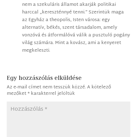
nem a szekuláris államot akarják politikai
harccal „kereszténnyé tenni.” Szerintük maga
az Egyház a theopolis, Isten városa: egy
alternatív, békés, szent társadalom, amely
vonzóvá és átformálóvá válik a pusztuló pogány
világ számára. Mint a kovász, ami a kenyeret
megkeleszti.
Egy hozzászólás elküldése
Az e-mail címet nem tesszük közzé.
A kötelező
mezőket
*
karakterrel jelöltük