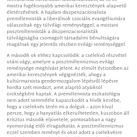
mostra fogékonyabb amerikai keresztények alapvető
életérzésének. A hajdani diszpenzacionalista
premillennisták a liberálisok szociális evangéliumára
válaszoltak egy túlvilági reménységgel, a mostani
posztmillennisták a diszpenzacionalisták
túlvilágiságba csomagolt társadalmi bénultságára
reagálnak egy jelentős részben evilági reménységgel.
A második ok ehhez kapcsolódik: a cselekvő részvétel
utáni vágy, amelyre a posztmillennizmus evilági
reménysége meghívást jelent. Az elmúlt évtizedben az
amerikai keresztények végignézték, ahogy a
kultúrmarxista gendermozgalom lépésről lépésre
hordta szét mindazt, amit alapító atyáiktól
örökségként kaptak. A premillennista eszkatológia
nem adott semmiféle kapaszkodót a hívők kezébe,
hogy a cselekvés terén mi a dolguk – azon kívül
persze, hogy a hanyatlás elkerülhetetlen, küszöbön áll
Krisztus második eljövetele, pontosabban a nagy
nyomorúság előli elragadtatás. A posztmillennizmus
ezzel szemben reményt és okot adott a cselekvésre