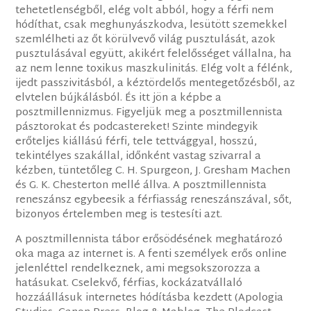
tehetetlenségből, elég volt abból, hogy a férfi nem
hódíthat, csak meghunyászkodva, lesütött szemekkel
szemlélheti az őt körülvevő világ pusztulását, azok
pusztulásával együtt, akikért felelősséget vállalna, ha
az nem lenne toxikus maszkulinitás. Elég volt a félénk,
ijedt passzivitásból, a kéztördelős mentegetőzésből, az
elvtelen bújkálásból. És itt jön a képbe a
posztmillennizmus. Figyeljük meg a posztmillennista
pásztorokat és podcastereket! Szinte mindegyik
erőteljes kiállású férfi, tele tettvággyal, hosszú,
tekintélyes szakállal, időnként vastag szivarral a
kézben, tüntetőleg C. H. Spurgeon, J. Gresham Machen
és G. K. Chesterton mellé állva. A posztmillennista
reneszánsz egybeesik a férfiasság reneszánszával, sőt,
bizonyos értelemben meg is testesíti azt.
A posztmillennista tábor erősödésének meghatározó
oka maga az internet is. A fenti személyek erős online
jelenléttel rendelkeznek, ami megsokszorozza a
hatásukat. Cselekvő, férfias, kockázatvállaló
hozzáállásuk internetes hódításba kezdett (Apologia