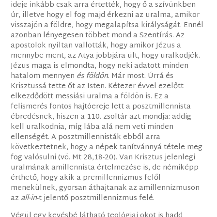
ideje inkább csak arra értették, hogy ő a szívünkben
úr, illetve hogy el fog majd érkezni az uralma, amikor
visszajön a földre, hogy megalapítsa királyságát. Ennél
azonban lényegesen többet mond a Szentírás. Az
apostolok nyíltan vallották, hogy amikor Jézus a
mennybe ment, az Atya jobbjára ült, hogy uralkodjék.
Jézus maga is elmondta, hogy neki adatott minden
hatalom mennyen
és földön
. Már most. Úrrá és
Krisztussá tette őt az Isten. Kétezer évvel ezelőtt
elkezdődött messiási uralma a földön is. Ez a
felismerés fontos hajtóereje lett a posztmillennista
ébredésnek, hiszen a 110. zsoltár azt mondja: addig
kell uralkodnia, míg lába alá nem veti minden
ellenségét. A posztmillennisták ebből arra
következtetnek, hogy a népek tanítvánnyá tétele meg
fog valósulni (vö. Mt 28,18-20). Van Krisztus jelenlegi
uralmának amillennista értelmezése is, de némiképp
érthető, hogy akik a premillennizmus felől
menekülnek, gyorsan áthajtanak az amillennizmuson
az
all-in
-t jelentő posztmillennizmus felé.
Végül egy kevésbé látható teológiai okot is hadd