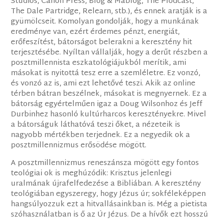
Studios, Canon Press, Blog & Mablog, The Plodcast,
The Dale Partridge, Relearn, stb.), és ennek aratják is a
gyümölcseit. Komolyan gondolják, hogy a munkának
eredménye van, ezért érdemes pénzt, energiát,
erőfeszítést, bátorságot belerakni a keresztény hit
terjesztésébe. Nyíltan vállalják, hogy a derűt részben a
posztmillennista eszkatológiájukból merítik, ami
másokat is nyitottá tesz erre a szemléletre. Ez vonzó,
és vonzó az is, ami ezt lehetővé teszi. Akik az online
térben bátran beszélnek, másokat is megnyernek. Ez a
bátorság egyértelműen igaz a Doug Wilsonhoz és Jeff
Durbinhez hasonló kultúrharcos keresztényekre. Mivel
a bátorságuk láthatóvá teszi őket, a nézeteik is
nagyobb mértékben terjednek. Ez a negyedik ok a
posztmillennizmus erősödése mögött.
A posztmillennizmus reneszánsza mögött egy fontos
teológiai ok is meghúzódik: Krisztus jelenlegi
uralmának újrafelfedezése a Bibliában. A keresztény
teológiában egyszeregy, hogy Jézus úr; sokféleképpen
hangsúlyozzuk ezt a hitvallásainkban is. Még a pietista
szóhasználatban is ő az Úr Jézus. De a hívők ezt hosszú