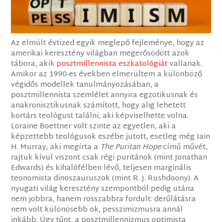
Az elmúlt évtized egyik meglepő fejleménye, hogy az
amerikai keresztény világban megerősödött azok
tábora, akik
posztmillennista eszkatológiát
vallanak.
Amikor az 1990-es években elmerültem a különböző
végidős modellek tanulmányozásában, a
posztmillennista szemlélet annyira egzotikusnak és
anakronisztikusnak számított, hogy alig lehetett
kortárs teológust találni, aki képviselhette volna.
Loraine Boettner volt szinte az egyetlen, aki a
képzettebb teológusok eszébe jutott, esetleg még Iain
H. Murray, aki megírta a
The Puritan Hope
című művét,
rajtuk kívül viszont csak régi puritánok (mint Jonathan
Edwards) és kihalófélben lévő, teljesen marginális
teonomista dinoszauruszok (mint R. J. Rushdoony). A
nyugati világ keresztény szempontból pedig utána
nem jobbra, hanem rosszabbra fordult: derűlátásra
nem volt különösebb ok, pesszimizmusra annál
inkább. Úgy tűnt, a posztmillennizmus optimista