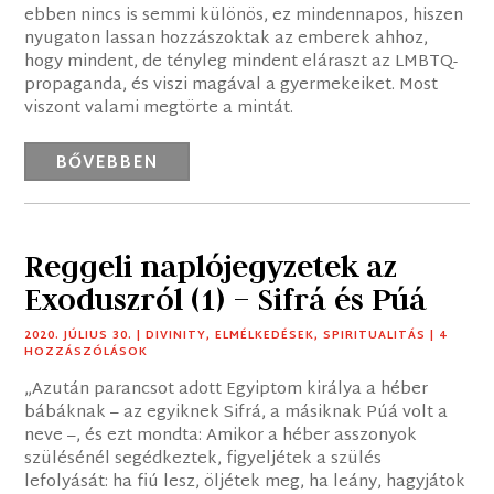
ebben nincs is semmi különös, ez mindennapos, hiszen
nyugaton lassan hozzászoktak az emberek ahhoz,
hogy mindent, de tényleg mindent eláraszt az LMBTQ-
propaganda, és viszi magával a gyermekeiket. Most
viszont valami megtörte a mintát.
BŐVEBBEN
Reggeli naplójegyzetek az
Exoduszról (1) – Sifrá és Púá
2020. JÚLIUS 30.
|
DIVINITY
,
ELMÉLKEDÉSEK
,
SPIRITUALITÁS
| 4
HOZZÁSZÓLÁSOK
„Azután parancsot adott Egyiptom királya a héber
bábáknak – az egyiknek Sifrá, a másiknak Púá volt a
neve –, és ezt mondta: Amikor a héber asszonyok
szülésénél segédkeztek, figyeljétek a szülés
lefolyását: ha fiú lesz, öljétek meg, ha leány, hagyjátok