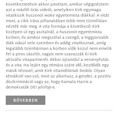
következtetésre akkor jutottam, amikor végignéztem
azt a másfél órás videót, amelyiken Kirk egymaga
vitatkozik huszonöt woke egyetemista diákkal. A vitát
most, a cikk írása pillanatában több mint tízmillióan
nézték már meg. A vita formája a következő: Kirk
középen ül egy asztalnál, a huszonöt egyetemista
körben, és amikor megszólal a csengő, a leggyorsabb
diák odaül vele szemben és addig vitatkoznak, amíg
legalább tizenhárman a körben ülők közül nem emelik
fel a piros zászlót, vagyis nem szavazzák ki Kirk
aktuális vitapartnerét. Akkor újraindul a versenyfutás
és a vita. Ha lejárt egy témára szánt idő, kezdődik egy
másik tézissel, amit Kirk vitaindítónak bedob. Olyan
témákról van szó, mint az abortusz, a gender, a pozitív
diszkrimináció vagy az, hogy Kamala Harris a
demokraták DEI jelöltje-e.
BŐVEBBEN