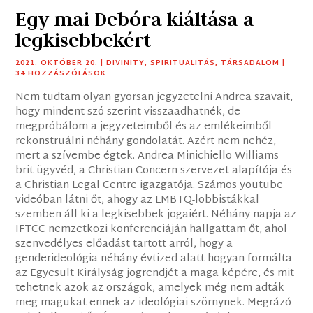
Egy mai Debóra kiáltása a
legkisebbekért
2021. OKTÓBER 20.
|
DIVINITY
,
SPIRITUALITÁS
,
TÁRSADALOM
|
34 HOZZÁSZÓLÁSOK
Nem tudtam olyan gyorsan jegyzetelni Andrea szavait,
hogy mindent szó szerint visszaadhatnék, de
megpróbálom a jegyzeteimből és az emlékeimből
rekonstruálni néhány gondolatát. Azért nem nehéz,
mert a szívembe égtek. Andrea Minichiello Williams
brit ügyvéd, a Christian Concern szervezet alapítója és
a Christian Legal Centre igazgatója. Számos youtube
videóban látni őt, ahogy az LMBTQ-lobbistákkal
szemben áll ki a legkisebbek jogaiért. Néhány napja az
IFTCC nemzetközi konferenciáján hallgattam őt, ahol
szenvedélyes előadást tartott arról, hogy a
genderideológia néhány évtized alatt hogyan formálta
az Egyesült Királyság jogrendjét a maga képére, és mit
tehetnek azok az országok, amelyek még nem adták
meg magukat ennek az ideológiai szörnynek. Megrázó