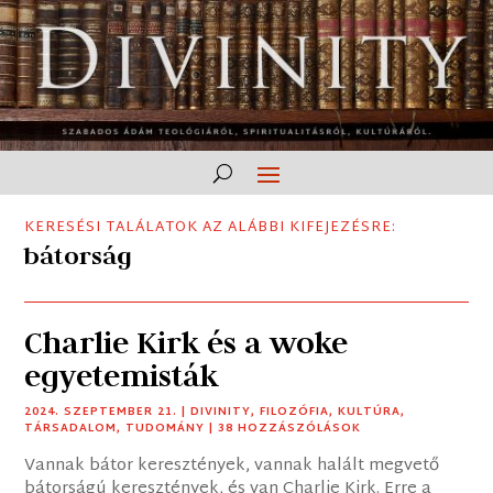
KERESÉSI TALÁLATOK AZ ALÁBBI KIFEJEZÉSRE:
bátorság
Charlie Kirk és a woke
egyetemisták
2024. SZEPTEMBER 21.
|
DIVINITY
,
FILOZÓFIA
,
KULTÚRA
,
TÁRSADALOM
,
TUDOMÁNY
| 38 HOZZÁSZÓLÁSOK
Vannak bátor keresztények, vannak halált megvető
bátorságú keresztények, és van Charlie Kirk. Erre a