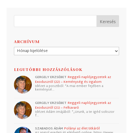
ARCHÍVUM
Archívum
LEGUTÓBBI HOZZÁSZÓLÁSOK
GERGELY ERZSÉBET
Reggeli naplójegyzetek az
Exoduszról (22) – Keménység és irgalom
Idézet a posztból: "A mai ember fejében a
keménysé…
GERGELY ERZSÉBET
Reggeli naplójegyzetek az
Exoduszról (21) – Felkavaró
Idézet Ádám imájából: "„Urunk, a te igéd sokszor
f…
SZABADOS ÁDÁM
Polányi az élet titkáról
Az angol eredeti itt elérhető online: https://www.…