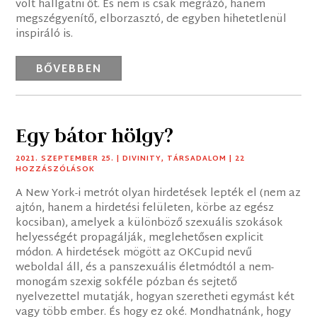
volt hallgatni őt. És nem is csak megrázó, hanem
megszégyenítő, elborzasztó, de egyben hihetetlenül
inspiráló is.
BŐVEBBEN
Egy bátor hölgy?
2021. SZEPTEMBER 25.
|
DIVINITY
,
TÁRSADALOM
| 22
HOZZÁSZÓLÁSOK
A New York-i metrót olyan hirdetések lepték el (nem az
ajtón, hanem a hirdetési felületen, körbe az egész
kocsiban), amelyek a különböző szexuális szokások
helyességét propagálják, meglehetősen explicit
módon. A hirdetések mögött az OKCupid nevű
weboldal áll, és a panszexuális életmódtól a nem-
monogám szexig sokféle pózban és sejtető
nyelvezettel mutatják, hogyan szeretheti egymást két
vagy több ember. És hogy ez oké. Mondhatnánk, hogy