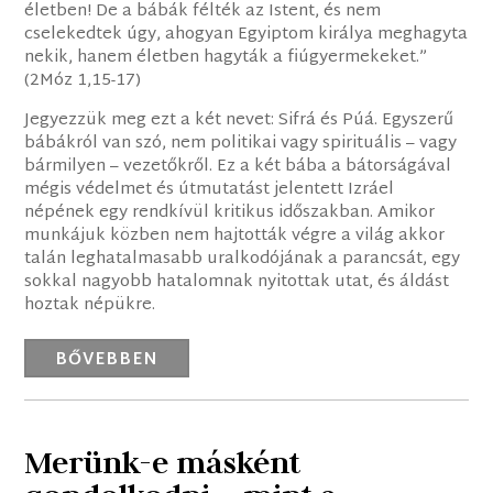
életben! De a bábák félték az Istent, és nem
cselekedtek úgy, ahogyan Egyiptom királya meghagyta
nekik, hanem életben hagyták a fiúgyermekeket.”
(2Móz 1,15-17)
Jegyezzük meg ezt a két nevet: Sifrá és Púá. Egyszerű
bábákról van szó, nem politikai vagy spirituális – vagy
bármilyen – vezetőkről. Ez a két bába a bátorságával
mégis védelmet és útmutatást jelentett Izráel
népének egy rendkívül kritikus időszakban. Amikor
munkájuk közben nem hajtották végre a világ akkor
talán leghatalmasabb uralkodójának a parancsát, egy
sokkal nagyobb hatalomnak nyitottak utat, és áldást
hoztak népükre.
BŐVEBBEN
Merünk-e másként