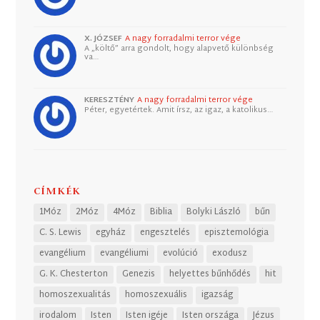
X. JÓZSEF
A nagy forradalmi terror vége
A „költő” arra gondolt, hogy alapvető különbség
va…
KERESZTÉNY
A nagy forradalmi terror vége
Péter, egyetértek. Amit írsz, az igaz, a katolikus…
CÍMKÉK
1Móz
2Móz
4Móz
Biblia
Bolyki László
bűn
C. S. Lewis
egyház
engesztelés
episztemológia
evangélium
evangéliumi
evolúció
exodusz
G. K. Chesterton
Genezis
helyettes bűnhődés
hit
homoszexualitás
homoszexuális
igazság
irodalom
Isten
Isten igéje
Isten országa
Jézus