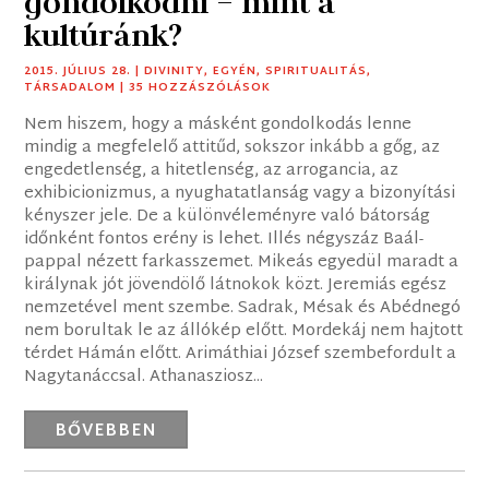
gondolkodni – mint a
kultúránk?
2015. JÚLIUS 28.
|
DIVINITY
,
EGYÉN
,
SPIRITUALITÁS
,
TÁRSADALOM
| 35 HOZZÁSZÓLÁSOK
Nem hiszem, hogy a másként gondolkodás lenne
mindig a megfelelő attitűd, sokszor inkább a gőg, az
engedetlenség, a hitetlenség, az arrogancia, az
exhibicionizmus, a nyughatatlanság vagy a bizonyítási
kényszer jele. De a különvéleményre való bátorság
időnként fontos erény is lehet. Illés négyszáz Baál-
pappal nézett farkasszemet. Mikeás egyedül maradt a
királynak jót jövendölő látnokok közt. Jeremiás egész
nemzetével ment szembe. Sadrak, Mésak és Abédnegó
nem borultak le az állókép előtt. Mordekáj nem hajtott
térdet Hámán előtt. Arimáthiai József szembefordult a
Nagytanáccsal. Athanasziosz...
BŐVEBBEN