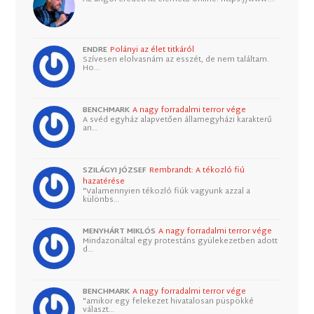
ENDRE
Polányi az élet titkáról
Szívesen elolvasnám az esszét, de nem találtam.
Ho…
BENCHMARK
A nagy forradalmi terror vége
A svéd egyház alapvetően államegyházi karakterű
an…
SZILÁGYI JÓZSEF
Rembrandt: A tékozló fiú
hazatérése
"Valamennyien tékozló fiúk vagyunk azzal a
különbs…
MENYHÁRT MIKLÓS
A nagy forradalmi terror vége
Mindazonáltal egy protestáns gyülekezetben adott
d…
BENCHMARK
A nagy forradalmi terror vége
"amikor egy felekezet hivatalosan püspökké
választ…