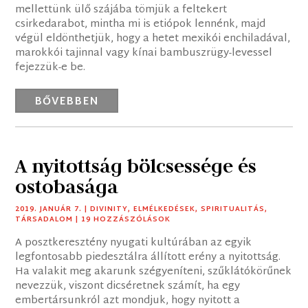
mellettünk ülő szájába tömjük a feltekert
csirkedarabot, mintha mi is etiópok lennénk, majd
végül eldönthetjük, hogy a hetet mexikói enchiladával,
marokkói tajinnal vagy kínai bambuszrügy-levessel
fejezzük-e be.
BŐVEBBEN
A nyitottság bölcsessége és
ostobasága
2019. JANUÁR 7.
|
DIVINITY
,
ELMÉLKEDÉSEK
,
SPIRITUALITÁS
,
TÁRSADALOM
| 19 HOZZÁSZÓLÁSOK
A posztkeresztény nyugati kultúrában az egyik
legfontosabb piedesztálra állított erény a nyitottság.
Ha valakit meg akarunk szégyeníteni, szűklátókörűnek
nevezzük, viszont dicséretnek számít, ha egy
embertársunkról azt mondjuk, hogy nyitott a