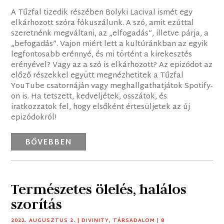
A Tűzfal tizedik részében Bolyki Lacival ismét egy
elkárhozott szóra fókuszálunk. A szó, amit ezúttal
szeretnénk megváltani, az „elfogadás”, illetve párja, a
„befogadás”. Vajon miért lett a kultúránkban az egyik
legfontosabb erénnyé, és mi történt a kirekesztés
erényével? Vagy az a szó is elkárhozott? Az epizódot az
előző részekkel együtt megnézhetitek a Tűzfal
YouTube csatornáján vagy meghallgathatjátok Spotify-
on is. Ha tetszett, kedveljétek, osszátok, és
iratkozzatok fel, hogy elsőként értesüljetek az új
epizódokról!
BŐVEBBEN
Természetes ölelés, halálos
szorítás
2022. AUGUSZTUS 2.
|
DIVINITY
,
TÁRSADALOM
| 8