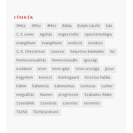
CÍMKÉK
1Móz
2Móz
4Móz
Biblia
Bolyki László
bűn
C. S. Lewis
egyház
engesztelés
episztemológia
evangélium
evangéliumi
evolúció
exodusz
G. K. Chesterton
Genezis
helyettes bűnhődés
hit
homoszexualitás
homoszexuális
igazság
irodalom
Isten
Isten igéje
Isten országa
Jézus
kegyelem
kereszt
Kierkegaard
Krisztus halála
Kálvin
kálvinista
kálvinizmus
Leviticus
Luther
megváltás
Numeri
progresszív
Szabados Ádám
Szentlélek
Szentírás
szeretet
teremtés
Tűzfal
Tűzfal podcast