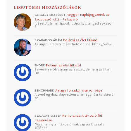
LEGUTÓBBI HOZZÁSZÓLÁSOK
GERGELY ERZSÉBET
Reggeli naplójegyzetek az
Exoduszról (21) – Felkavaró
Idézet Ádám imájából: "„Urunk, a te igéd sokszor
f…
SZABADOS ÁDÁM
Polányi az élet titkáról
Az angol eredeti itt elérhető online: https://www.…
ENDRE
Polányi az élet titkáról
Szívesen elolvasnám az esszét, de nem találtam.
Ho…
BENCHMARK
A nagy forradalmi terror vége
A svéd egyház alapvetően államegyházi karakterű
an…
SZILÁGYI JÓZSEF
Rembrandt: A tékozló fiú
hazatérése
"Valamennyien tékozló fiúk vagyunk azzal a
különbs…