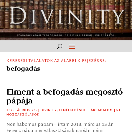
KERESÉSI TALÁLATOK AZ ALÁBBI KIFEJEZÉSRE:
befogadás
Elment a befogadás megosztó
pápája
2025. ÁPRILIS 21.
|
DIVINITY
,
ELMÉLKEDÉSEK
,
TÁRSADALOM
| 51
HOZZÁSZÓLÁSOK
Non habemus papam – írtam 2013. március 13-án,
Ferenc pápa megválasztásának napján, némi