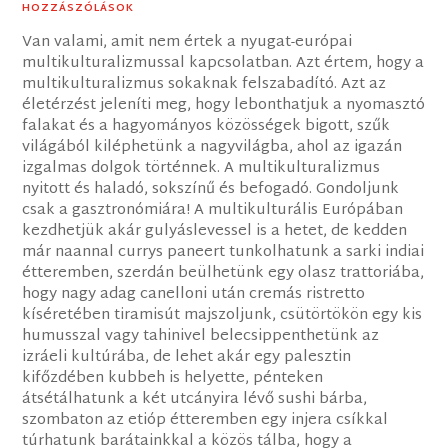
HOZZÁSZÓLÁSOK
Van valami, amit nem értek a nyugat-európai
multikulturalizmussal kapcsolatban. Azt értem, hogy a
multikulturalizmus sokaknak felszabadító. Azt az
életérzést jeleníti meg, hogy lebonthatjuk a nyomasztó
falakat és a hagyományos közösségek bigott, szűk
világából kiléphetünk a nagyvilágba, ahol az igazán
izgalmas dolgok történnek. A multikulturalizmus
nyitott és haladó, sokszínű és befogadó. Gondoljunk
csak a gasztronómiára! A multikulturális Európában
kezdhetjük akár gulyáslevessel is a hetet, de kedden
már naannal currys paneert tunkolhatunk a sarki indiai
étteremben, szerdán beülhetünk egy olasz trattoriába,
hogy nagy adag canelloni után cremás ristretto
kíséretében tiramisút majszoljunk, csütörtökön egy kis
humusszal vagy tahinivel belecsippenthetünk az
izráeli kultúrába, de lehet akár egy palesztin
kifőzdében kubbeh is helyette, pénteken
átsétálhatunk a két utcányira lévő sushi bárba,
szombaton az etióp étteremben egy injera csíkkal
túrhatunk barátainkkal a közös tálba, hogy a