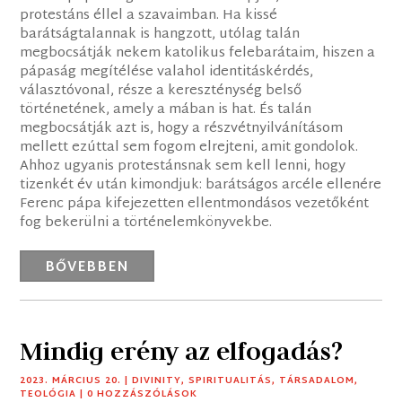
protestáns éllel a szavaimban. Ha kissé
barátságtalannak is hangzott, utólag talán
megbocsátják nekem katolikus felebarátaim, hiszen a
pápaság megítélése valahol identitáskérdés,
választóvonal, része a kereszténység belső
történetének, amely a mában is hat. És talán
megbocsátják azt is, hogy a részvétnyilvánításom
mellett ezúttal sem fogom elrejteni, amit gondolok.
Ahhoz ugyanis protestánsnak sem kell lenni, hogy
tizenkét év után kimondjuk: barátságos arcéle ellenére
Ferenc pápa kifejezetten ellentmondásos vezetőként
fog bekerülni a történelemkönyvekbe.
BŐVEBBEN
Mindig erény az elfogadás?
2023. MÁRCIUS 20.
|
DIVINITY
,
SPIRITUALITÁS
,
TÁRSADALOM
,
TEOLÓGIA
| 0 HOZZÁSZÓLÁSOK