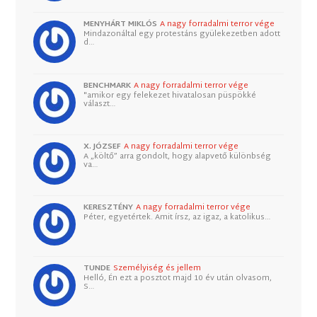
MENYHÁRT MIKLÓS
A nagy forradalmi terror vége
Mindazonáltal egy protestáns gyülekezetben adott
d…
BENCHMARK
A nagy forradalmi terror vége
"amikor egy felekezet hivatalosan püspökké
választ…
X. JÓZSEF
A nagy forradalmi terror vége
A „költő” arra gondolt, hogy alapvető különbség
va…
KERESZTÉNY
A nagy forradalmi terror vége
Péter, egyetértek. Amit írsz, az igaz, a katolikus…
TUNDE
Személyiség és jellem
Helló, Én ezt a posztot majd 10 év után olvasom,
S…