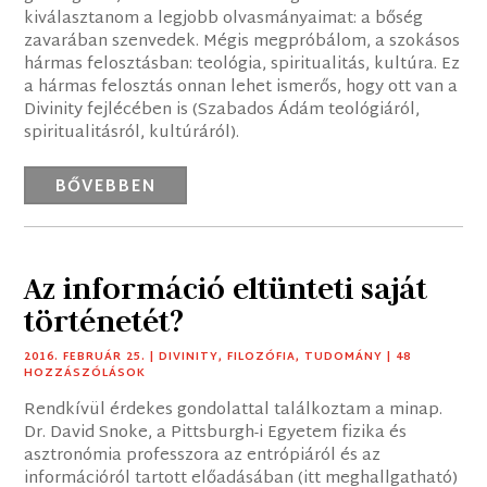
kiválasztanom a legjobb olvasmányaimat: a bőség
zavarában szenvedek. Mégis megpróbálom, a szokásos
hármas felosztásban: teológia, spiritualitás, kultúra. Ez
a hármas felosztás onnan lehet ismerős, hogy ott van a
Divinity fejlécében is (Szabados Ádám teológiáról,
spiritualitásról, kultúráról).
BŐVEBBEN
Az információ eltünteti saját
történetét?
2016. FEBRUÁR 25.
|
DIVINITY
,
FILOZÓFIA
,
TUDOMÁNY
| 48
HOZZÁSZÓLÁSOK
Rendkívül érdekes gondolattal találkoztam a minap.
Dr. David Snoke, a Pittsburgh-i Egyetem fizika és
asztronómia professzora az entrópiáról és az
információról tartott előadásában (itt meghallgatható)