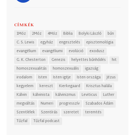
CÍMKÉK
1Móz
2Móz
4Móz
Biblia
Bolyki László
bűn
C. S. Lewis
egyház
engesztelés
episztemológia
evangélium
evangéliumi
evolúció
exodusz
G. K. Chesterton
Genezis
helyettes bűnhődés
hit
homoszexualitás
homoszexuális
igazság
irodalom
Isten
Isten igéje
Isten országa
Jézus
kegyelem
kereszt
Kierkegaard
Krisztus halála
Kálvin
kálvinista
kálvinizmus
Leviticus
Luther
megváltás
Numeri
progresszív
Szabados Ádám
Szentlélek
Szentírás
szeretet
teremtés
Tűzfal
Tűzfal podcast