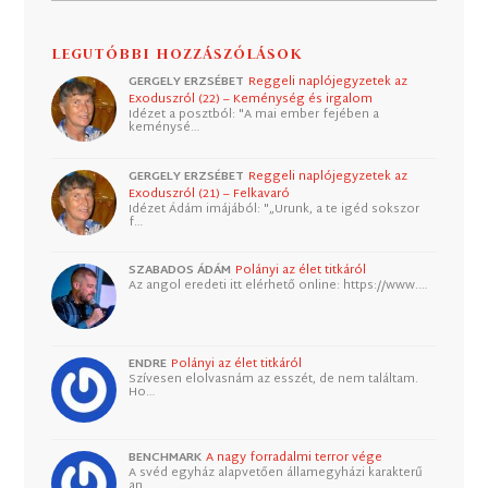
LEGUTÓBBI HOZZÁSZÓLÁSOK
GERGELY ERZSÉBET
Reggeli naplójegyzetek az
Exoduszról (22) – Keménység és irgalom
Idézet a posztból: "A mai ember fejében a
keménysé…
GERGELY ERZSÉBET
Reggeli naplójegyzetek az
Exoduszról (21) – Felkavaró
Idézet Ádám imájából: "„Urunk, a te igéd sokszor
f…
SZABADOS ÁDÁM
Polányi az élet titkáról
Az angol eredeti itt elérhető online: https://www.…
ENDRE
Polányi az élet titkáról
Szívesen elolvasnám az esszét, de nem találtam.
Ho…
BENCHMARK
A nagy forradalmi terror vége
A svéd egyház alapvetően államegyházi karakterű
an…