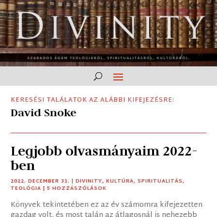
KERESÉSI TALÁLATOK AZ ALÁBBI KIFEJEZÉSRE:
David Snoke
Legjobb olvasmányaim 2022-
ben
2022. DECEMBER 31.
|
DIVINITY
,
KULTÚRA
,
SPIRITUALITÁS
,
TEOLÓGIA
| 5 HOZZÁSZÓLÁSOK
Könyvek tekintetében ez az év számomra kifejezetten
gazdag volt, és most talán az átlagosnál is nehezebb