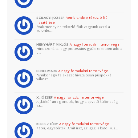
SZILÁGYI JÓZSEF
Rembrandt: A tékozló fiú
hazatérése
"Valamennyien tékozló fiúk vagyunk azzal a
különbs…
MENYHÁRT MIKLÓS
A nagy forradalmi terror vége
Mindazonáltal egy protestáns gyülekezetben adott
d…
BENCHMARK
A nagy forradalmi terror vége
"amikor egy felekezet hivatalosan püspökké
választ…
X. JÓZSEF
A nagy forradalmi terror vége
A „költő” arra gondolt, hogy alapvető különbség
va…
KERESZTÉNY
A nagy forradalmi terror vége
Péter, egyetértek. Amit írsz, az igaz, a katolikus…