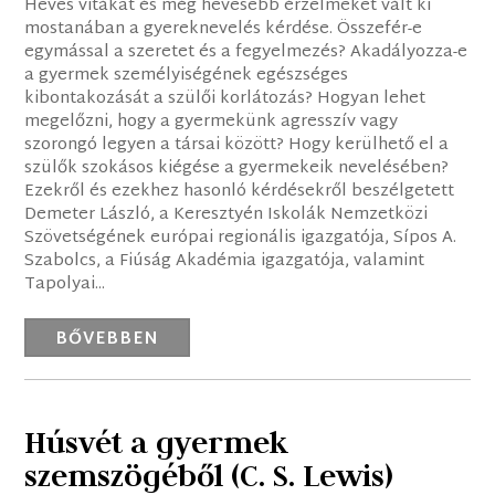
Heves vitákat és még hevesebb érzelmeket vált ki
mostanában a gyereknevelés kérdése. Összefér-e
egymással a szeretet és a fegyelmezés? Akadályozza-e
a gyermek személyiségének egészséges
kibontakozását a szülői korlátozás? Hogyan lehet
megelőzni, hogy a gyermekünk agresszív vagy
szorongó legyen a társai között? Hogy kerülhető el a
szülők szokásos kiégése a gyermekeik nevelésében?
Ezekről és ezekhez hasonló kérdésekről beszélgetett
Demeter László, a Keresztyén Iskolák Nemzetközi
Szövetségének európai regionális igazgatója, Sípos A.
Szabolcs, a Fiúság Akadémia igazgatója, valamint
Tapolyai...
BŐVEBBEN
Húsvét a gyermek
szemszögéből (C. S. Lewis)