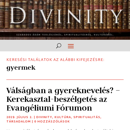
KERESÉSI TALÁLATOK AZ ALÁBBI KIFEJEZÉSRE:
gyermek
Válságban a gyereknevelés? –
Kerekasztal-beszélgetés az
Evangéliumi Fórumon
2019. JÚLIUS 2.
|
DIVINITY
,
KULTÚRA
,
SPIRITUALITÁS
,
TÁRSADALOM
| 0 HOZZÁSZÓLÁSOK