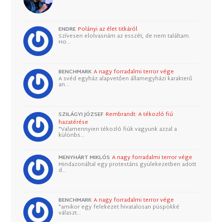
ENDRE
Polányi az élet titkáról
Szívesen elolvasnám az esszét, de nem találtam.
Ho…
BENCHMARK
A nagy forradalmi terror vége
A svéd egyház alapvetően államegyházi karakterű
an…
SZILÁGYI JÓZSEF
Rembrandt: A tékozló fiú
hazatérése
"Valamennyien tékozló fiúk vagyunk azzal a
különbs…
MENYHÁRT MIKLÓS
A nagy forradalmi terror vége
Mindazonáltal egy protestáns gyülekezetben adott
d…
BENCHMARK
A nagy forradalmi terror vége
"amikor egy felekezet hivatalosan püspökké
választ…