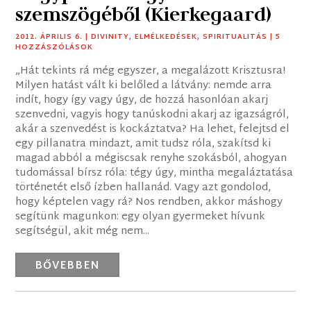
szemszögéből (Kierkegaard)
2012. ÁPRILIS 6.
|
DIVINITY
,
ELMÉLKEDÉSEK
,
SPIRITUALITÁS
| 5
HOZZÁSZÓLÁSOK
„Hát tekints rá még egyszer, a megalázott Krisztusra!
Milyen hatást vált ki belőled a látvány: nemde arra
indít, hogy így vagy úgy, de hozzá hasonlóan akarj
szenvedni, vagyis hogy tanúskodni akarj az igazságról,
akár a szenvedést is kockáztatva? Ha lehet, felejtsd el
egy pillanatra mindazt, amit tudsz róla, szakítsd ki
magad abból a mégiscsak renyhe szokásból, ahogyan
tudomással bírsz róla: tégy úgy, mintha megaláztatása
történetét első ízben hallanád. Vagy azt gondolod,
hogy képtelen vagy rá? Nos rendben, akkor máshogy
segítünk magunkon: egy olyan gyermeket hívunk
segítségül, akit még nem...
BŐVEBBEN