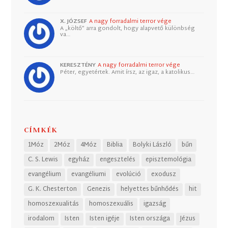
X. JÓZSEF
A nagy forradalmi terror vége
A „költő” arra gondolt, hogy alapvető különbség
va…
KERESZTÉNY
A nagy forradalmi terror vége
Péter, egyetértek. Amit írsz, az igaz, a katolikus…
CÍMKÉK
1Móz
2Móz
4Móz
Biblia
Bolyki László
bűn
C. S. Lewis
egyház
engesztelés
episztemológia
evangélium
evangéliumi
evolúció
exodusz
G. K. Chesterton
Genezis
helyettes bűnhődés
hit
homoszexualitás
homoszexuális
igazság
irodalom
Isten
Isten igéje
Isten országa
Jézus