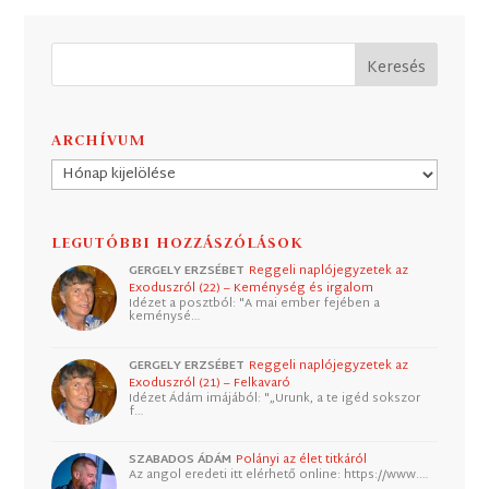
ARCHÍVUM
Archívum
LEGUTÓBBI HOZZÁSZÓLÁSOK
GERGELY ERZSÉBET
Reggeli naplójegyzetek az
Exoduszról (22) – Keménység és irgalom
Idézet a posztból: "A mai ember fejében a
keménysé…
GERGELY ERZSÉBET
Reggeli naplójegyzetek az
Exoduszról (21) – Felkavaró
Idézet Ádám imájából: "„Urunk, a te igéd sokszor
f…
SZABADOS ÁDÁM
Polányi az élet titkáról
Az angol eredeti itt elérhető online: https://www.…