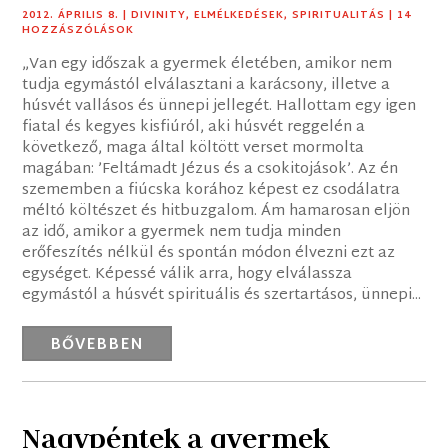
2012. ÁPRILIS 8.
|
DIVINITY
,
ELMÉLKEDÉSEK
,
SPIRITUALITÁS
| 14
HOZZÁSZÓLÁSOK
„Van egy időszak a gyermek életében, amikor nem
tudja egymástól elválasztani a karácsony, illetve a
húsvét vallásos és ünnepi jellegét. Hallottam egy igen
fiatal és kegyes kisfiúról, aki húsvét reggelén a
következő, maga által költött verset mormolta
magában: ’Feltámadt Jézus és a csokitojások’. Az én
szememben a fiúcska korához képest ez csodálatra
méltó költészet és hitbuzgalom. Ám hamarosan eljön
az idő, amikor a gyermek nem tudja minden
erőfeszítés nélkül és spontán módon élvezni ezt az
egységet. Képessé válik arra, hogy elválassza
egymástól a húsvét spirituális és szertartásos, ünnepi...
BŐVEBBEN
Nagypéntek a gyermek