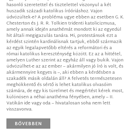
hasonló szeretettel és tisztelettel viszonyul a két
huszadik századi katolikus íróóriáshoz. Vajon
üdvözültek-e? A probléma ugye ebben az esetben G. K.
Chesterton és J. R. R. Tolkien tridenti katolicizmusa,
amely annak idején anathémát mondott ki az egyedül
hit általi megigazulás tanára. Mi, protestánsok ezt a
kérdést szintén kardinálisnak tartjuk, ebből származik
az egyik legalapvetőbb eltérés a reformátori és a
római katolikus kereszténység között. Ez az a hittétel,
amelyen Luther szerint az egyház áll vagy bukik. Vajon
üdvözülhet-e az az ember – akármilyen jó író is volt, és
akármennyire kegyes is –, aki ebben a kérdésben a
szakadék másik oldalán áll? A felvetés természetesen
meghökkentő és sértő is lehet katolikus olvasóim
számára, de egy kis türelmet és megértést kérek most,
különösen a néhai anathéma fényében, amely – II.
Vatikán ide vagy oda – hivatalosan soha nem lett
visszavonva.
BŐVEBBEN