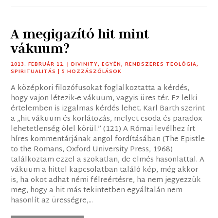
A megigazító hit mint
vákuum?
2013. FEBRUÁR 12.
|
DIVINITY
,
EGYÉN
,
RENDSZERES TEOLÓGIA
,
SPIRITUALITÁS
| 5 HOZZÁSZÓLÁSOK
A középkori filozófusokat foglalkoztatta a kérdés,
hogy vajon létezik-e vákuum, vagyis üres tér. Ez lelki
értelemben is izgalmas kérdés lehet. Karl Barth szerint
a „hit vákuum és korlátozás, melyet csoda és paradox
lehetetlenség ölel körül.” (121) A Római levélhez írt
híres kommentárjának angol fordításában (The Epistle
to the Romans, Oxford University Press, 1968)
találkoztam ezzel a szokatlan, de elmés hasonlattal. A
vákuum a hittel kapcsolatban találó kép, még akkor
is, ha okot adhat némi félreértésre, ha nem jegyezzük
meg, hogy a hit más tekintetben egyáltalán nem
hasonlít az ürességre,...