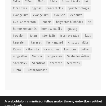
1Móz
2Móz
4Móz
Biblia
Bolyki László
bűn
C. S. Lewis
egyház
engesztelés
episztemológia
evangélium
evangéliumi
evolúció
exodusz
G. K. Chesterton
Genezis
helyettes bűnhődés
hit
homoszexualitás
homoszexuális
igazság
irodalom
Isten
Isten igéje
Isten országa
Jézus
kegyelem
kereszt
Kierkegaard
Krisztus halála
Kálvin
kálvinista
kálvinizmus
Leviticus
Luther
megváltás
Numeri
progresszív
Szabados Ádám
Szentlélek
Szentírás
szeretet
teremtés
Tűzfal
Tűzfal podcast
A weboldalon a minőségi felhasználói élmény érdekében sütiket
használunk.