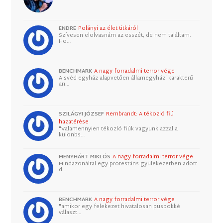
ENDRE
Polányi az élet titkáról
Szívesen elolvasnám az esszét, de nem találtam.
Ho…
BENCHMARK
A nagy forradalmi terror vége
A svéd egyház alapvetően államegyházi karakterű
an…
SZILÁGYI JÓZSEF
Rembrandt: A tékozló fiú
hazatérése
"Valamennyien tékozló fiúk vagyunk azzal a
különbs…
MENYHÁRT MIKLÓS
A nagy forradalmi terror vége
Mindazonáltal egy protestáns gyülekezetben adott
d…
BENCHMARK
A nagy forradalmi terror vége
"amikor egy felekezet hivatalosan püspökké
választ…