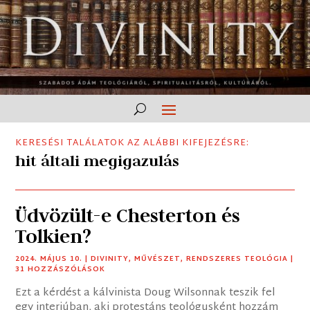
KERESÉSI TALÁLATOK AZ ALÁBBI KIFEJEZÉSRE:
hit általi megigazulás
Üdvözült-e Chesterton és
Tolkien?
2024. MÁJUS 10.
|
DIVINITY
,
MŰVÉSZET
,
RENDSZERES TEOLÓGIA
|
31 HOZZÁSZÓLÁSOK
Ezt a kérdést a kálvinista Doug Wilsonnak teszik fel
egy interjúban, aki protestáns teológusként hozzám