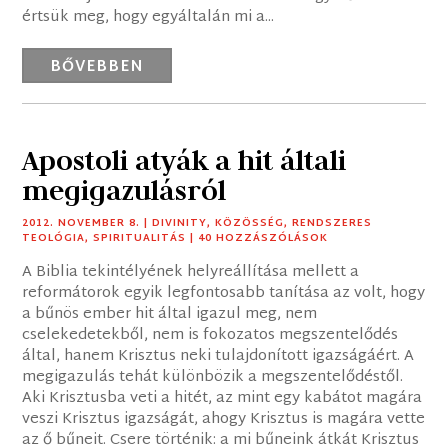
értsük meg, hogy egyáltalán mi a...
BŐVEBBEN
Apostoli atyák a hit általi
megigazulásról
2012. NOVEMBER 8.
|
DIVINITY
,
KÖZÖSSÉG
,
RENDSZERES
TEOLÓGIA
,
SPIRITUALITÁS
| 40 HOZZÁSZÓLÁSOK
A Biblia tekintélyének helyreállítása mellett a
reformátorok egyik legfontosabb tanítása az volt, hogy
a bűnös ember hit által igazul meg, nem
cselekedetekből, nem is fokozatos megszentelődés
által, hanem Krisztus neki tulajdonított igazságáért. A
megigazulás tehát különbözik a megszentelődéstől.
Aki Krisztusba veti a hitét, az mint egy kabátot magára
veszi Krisztus igazságát, ahogy Krisztus is magára vette
az ő bűneit. Csere történik: a mi bűneink átkát Krisztus