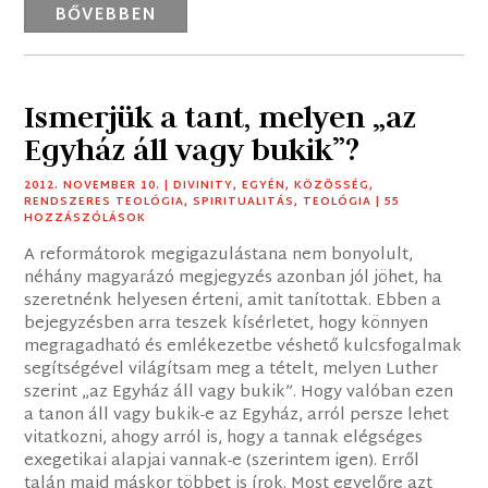
BŐVEBBEN
Ismerjük a tant, melyen „az
Egyház áll vagy bukik”?
2012. NOVEMBER 10.
|
DIVINITY
,
EGYÉN
,
KÖZÖSSÉG
,
RENDSZERES TEOLÓGIA
,
SPIRITUALITÁS
,
TEOLÓGIA
| 55
HOZZÁSZÓLÁSOK
A reformátorok megigazulástana nem bonyolult,
néhány magyarázó megjegyzés azonban jól jöhet, ha
szeretnénk helyesen érteni, amit tanítottak. Ebben a
bejegyzésben arra teszek kísérletet, hogy könnyen
megragadható és emlékezetbe véshető kulcsfogalmak
segítségével világítsam meg a tételt, melyen Luther
szerint „az Egyház áll vagy bukik”. Hogy valóban ezen
a tanon áll vagy bukik-e az Egyház, arról persze lehet
vitatkozni, ahogy arról is, hogy a tannak elégséges
exegetikai alapjai vannak-e (szerintem igen). Erről
talán majd máskor többet is írok. Most egyelőre azt