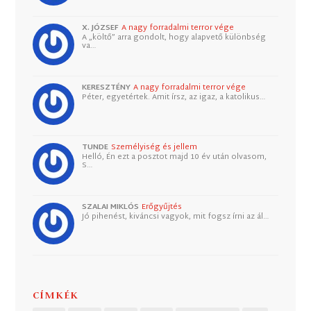
X. JÓZSEF
A nagy forradalmi terror vége
A „költő” arra gondolt, hogy alapvető különbség
va…
KERESZTÉNY
A nagy forradalmi terror vége
Péter, egyetértek. Amit írsz, az igaz, a katolikus…
TUNDE
Személyiség és jellem
Helló, Én ezt a posztot majd 10 év után olvasom,
S…
SZALAI MIKLÓS
Erőgyűjtés
Jó pihenést, kiváncsi vagyok, mit fogsz írni az ál…
CÍMKÉK