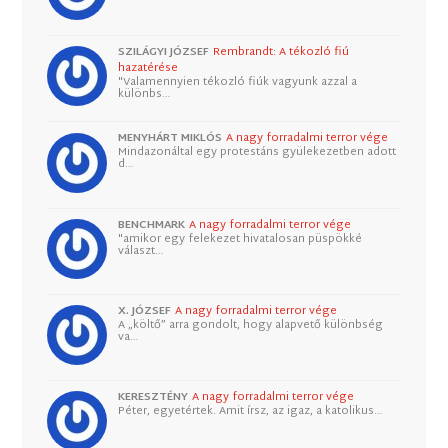
SZILÁGYI JÓZSEF
Rembrandt: A tékozló fiú
hazatérése
"Valamennyien tékozló fiúk vagyunk azzal a
különbs…
MENYHÁRT MIKLÓS
A nagy forradalmi terror vége
Mindazonáltal egy protestáns gyülekezetben adott
d…
BENCHMARK
A nagy forradalmi terror vége
"amikor egy felekezet hivatalosan püspökké
választ…
X. JÓZSEF
A nagy forradalmi terror vége
A „költő” arra gondolt, hogy alapvető különbség
va…
KERESZTÉNY
A nagy forradalmi terror vége
Péter, egyetértek. Amit írsz, az igaz, a katolikus…