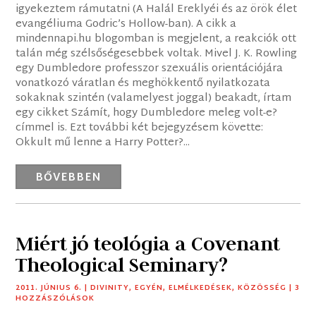
igyekeztem rámutatni (A Halál Ereklyéi és az örök élet
evangéliuma Godric’s Hollow-ban). A cikk a
mindennapi.hu blogomban is megjelent, a reakciók ott
talán még szélsőségesebbek voltak. Mivel J. K. Rowling
egy Dumbledore professzor szexuális orientációjára
vonatkozó váratlan és meghökkentő nyilatkozata
sokaknak szintén (valamelyest joggal) beakadt, írtam
egy cikket Számít, hogy Dumbledore meleg volt-e?
címmel is. Ezt további két bejegyzésem követte:
Okkult mű lenne a Harry Potter?...
BŐVEBBEN
Miért jó teológia a Covenant
Theological Seminary?
2011. JÚNIUS 6.
|
DIVINITY
,
EGYÉN
,
ELMÉLKEDÉSEK
,
KÖZÖSSÉG
| 3
HOZZÁSZÓLÁSOK