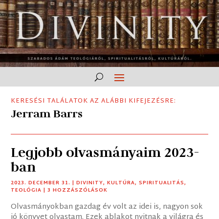
KERESÉSI TALÁLATOK AZ ALÁBBI KIFEJEZÉSRE:
Jerram Barrs
Legjobb olvasmányaim 2023-
ban
2023. DECEMBER 31.
|
DIVINITY
,
KULTÚRA
,
SPIRITUALITÁS
,
TEOLÓGIA
| 3 HOZZÁSZÓLÁSOK
Olvasmányokban gazdag év volt az idei is, nagyon sok
jó könyvet olvastam. Ezek ablakot nyitnak a világra és