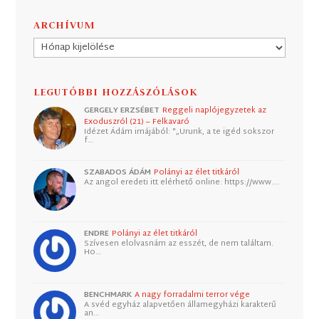
ARCHÍVUM
Archívum
LEGUTÓBBI HOZZÁSZÓLÁSOK
GERGELY ERZSÉBET
Reggeli naplójegyzetek az
Exoduszról (21) – Felkavaró
Idézet Ádám imájából: "„Urunk, a te igéd sokszor
f…
SZABADOS ÁDÁM
Polányi az élet titkáról
Az angol eredeti itt elérhető online: https://www.…
ENDRE
Polányi az élet titkáról
Szívesen elolvasnám az esszét, de nem találtam.
Ho…
BENCHMARK
A nagy forradalmi terror vége
A svéd egyház alapvetően államegyházi karakterű
an…