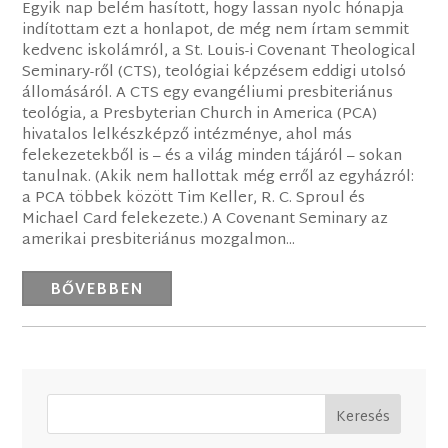
Egyik nap belém hasított, hogy lassan nyolc hónapja
indítottam ezt a honlapot, de még nem írtam semmit
kedvenc iskolámról, a St. Louis-i Covenant Theological
Seminary-ről (CTS), teológiai képzésem eddigi utolsó
állomásáról. A CTS egy evangéliumi presbiteriánus
teológia, a Presbyterian Church in America (PCA)
hivatalos lelkészképző intézménye, ahol más
felekezetekből is – és a világ minden tájáról – sokan
tanulnak. (Akik nem hallottak még erről az egyházról:
a PCA többek között Tim Keller, R. C. Sproul és
Michael Card felekezete.) A Covenant Seminary az
amerikai presbiteriánus mozgalmon...
BŐVEBBEN