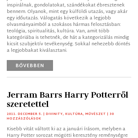
inspirálnak, gondolatokat, szándékokat ébresztenek
bennem. Olyanok, mint egy külföldi utazás, vagy akár
egy időutazás. Válogatás következik a legjobb
olvasmányaimból a szokásos hármas felosztásban:
teológia, spiritualitás, kultúra. Van, amit több
kategóriába is tehetnék, de hát a kategorizálás mindig
kicsit szubjektív tevékenység. Sokkal nehezebb döntés
a legjobbakat kiválasztani.
BŐVEBBEN
Jerram Barrs Harry Potterről
szeretettel
2011. DECEMBER 5.
|
DIVINITY
,
KULTÚRA
,
MŰVÉSZET
| 30
HOZZÁSZÓLÁSOK
Kisebb vitát váltott ki az a januári írásom, melyben a
Harry Potter sorozat mögötti keresztény reménységre