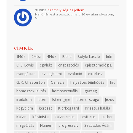
TUNDE
Személyiség és jellem
Helló, Én ezt a posztot majd 10 év után olvasom,
S…
CÍMKÉK
1Móz
2Móz
4Móz
Biblia
Bolyki László
bűn
C. S. Lewis
egyház
engesztelés
episztemológia
evangélium
evangéliumi
evolúció
exodusz
G. K. Chesterton
Genezis
helyettes bűnhődés
hit
homoszexualitás
homoszexuális
igazság
irodalom
Isten
Isten igéje
Isten országa
Jézus
kegyelem
kereszt
Kierkegaard
Krisztus halála
Kálvin
kálvinista
kálvinizmus
Leviticus
Luther
megváltás
Numeri
progresszív
Szabados Ádám