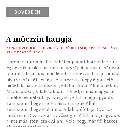
BŐVEBBEN
A müezzin hangja
2019. NOVEMBER 8.
|
DIVINITY
,
ELMÉLKEDÉSEK
,
SPIRITUALITÁS
|
35 HOZZÁSZÓLÁSOK
Három barátommal tizenkét nap alatt körbeutaztunk
egy észak-afrikai muzulmán országot. Városról-városra,
faluról-falura járva mindenütt a müezzin hangos imára
hívó szavára ébredtem. A müezzin a négy égtáj felé
hirdeti ki naponta ötször: „Allahu akbar, Allahu akbar,
Allahu akbar, Allahu akbar….” A teljes ima magyarul
ismétlések nélkül így hangzik: „Allah a legnagyobb.
Tanúsítom, hogy nincs más isten, csak Allah.
Tanúsítom, hogy Mohamed Allah prófétája. Gyertek
imádkozni! Gyertek az üdvösségre! Allah a legnagyobb.
Nincs más isten, csak Allah.” Volt, hogy már fél hatkor