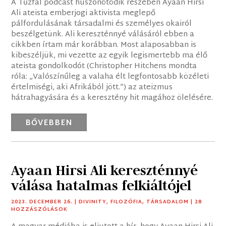
A Tűzfal podcast huszonötödik részében Ayaan Hirsi
Ali ateista emberjogi aktivista meglepő
pálfordulásának társadalmi és személyes okairól
beszélgetünk. Ali kereszténnyé válásáról ebben a
cikkben írtam már korábban. Most alaposabban is
kibeszéljük, mi vezette az egyik legismertebb ma élő
ateista gondolkodót (Christopher Hitchens mondta
róla: „Valószínűleg a valaha élt legfontosabb közéleti
értelmiségi, aki Afrikából jött.”) az ateizmus
hátrahagyására és a keresztény hit magához ölelésére.
BŐVEBBEN
Ayaan Hirsi Ali kereszténnyé
válása hatalmas felkiáltójel
2023. DECEMBER 26.
|
DIVINITY
,
FILOZÓFIA
,
TÁRSADALOM
| 28
HOZZÁSZÓLÁSOK