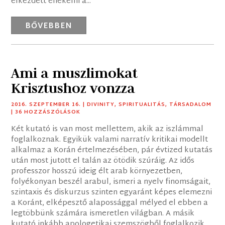
elkezdett énekelni a...
BŐVEBBEN
Ami a muszlimokat
Krisztushoz vonzza
2016. SZEPTEMBER 16.
|
DIVINITY
,
SPIRITUALITÁS
,
TÁRSADALOM
| 36 HOZZÁSZÓLÁSOK
Két kutató is van most mellettem, akik az iszlámmal
foglalkoznak. Egyikük valami narratív kritikai modellt
alkalmaz a Korán értelmezésében, pár évtized kutatás
után most jutott el talán az ötödik szúráig. Az idős
professzor hosszú ideig élt arab környezetben,
folyékonyan beszél arabul, ismeri a nyelv finomságait,
szintaxis és diskurzus szinten egyaránt képes elemezni
a Koránt, elképesztő alapossággal mélyed el ebben a
legtöbbünk számára ismeretlen világban. A másik
kutató inkább apologetikai szemszögből foglalkozik