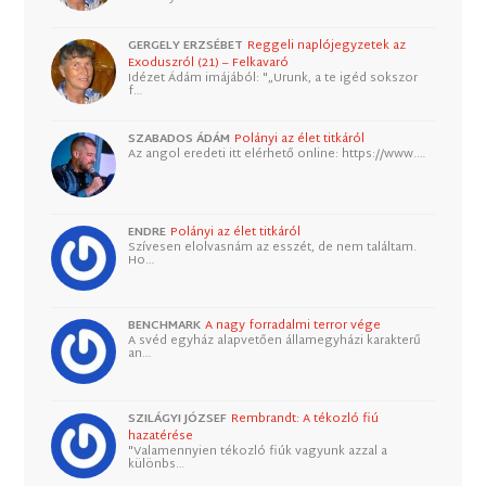
GERGELY ERZSÉBET
Reggeli naplójegyzetek az
Exoduszról (21) – Felkavaró
Idézet Ádám imájából: "„Urunk, a te igéd sokszor
f…
SZABADOS ÁDÁM
Polányi az élet titkáról
Az angol eredeti itt elérhető online: https://www.…
ENDRE
Polányi az élet titkáról
Szívesen elolvasnám az esszét, de nem találtam.
Ho…
BENCHMARK
A nagy forradalmi terror vége
A svéd egyház alapvetően államegyházi karakterű
an…
SZILÁGYI JÓZSEF
Rembrandt: A tékozló fiú
hazatérése
"Valamennyien tékozló fiúk vagyunk azzal a
különbs…