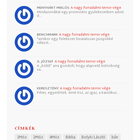
MENYHÁRT MIKLÓS
A nagy forradalmi terror vége
Mindazonáltal egy protestáns gyülekezetben adott
d…
BENCHMARK
A nagy forradalmi terror vége
"amikor egy felekezet hivatalosan püspökké
választ…
X. JÓZSEF
A nagy forradalmi terror vége
A „költő” arra gondolt, hogy alapvető különbség
va…
KERESZTÉNY
A nagy forradalmi terror vége
Péter, egyetértek. Amit írsz, az igaz, a katolikus…
CÍMKÉK
1Móz
2Móz
4Móz
Biblia
Bolyki László
bűn