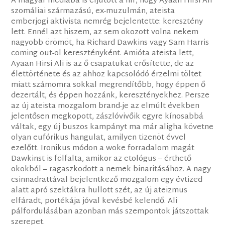
A magyar médiába is eljutott a hír, hogy Ayaan Hirsi Ali
szomáliai származású, ex-muzulmán, ateista
emberjogi aktivista nemrég bejelentette: keresztény
lett. Ennél azt hiszem, az sem okozott volna nekem
nagyobb örömöt, ha Richard Dawkins vagy Sam Harris
coming out-ol keresztényként. Amióta ateista lett,
Ayaan Hirsi Ali is az ő csapatukat erősítette, de az
élettörténete és az ahhoz kapcsolódó érzelmi töltet
miatt számomra sokkal megrendítőbb, hogy éppen ő
dezertált, és éppen hozzánk, keresztényekhez. Persze
az új ateista mozgalom brand-je az elmúlt években
jelentősen megkopott, zászlóvivőik egyre kínosabbá
váltak, egy új buszos kampányt ma már aligha követne
olyan eufórikus hangulat, amilyen tizenöt évvel
ezelőtt. Ironikus módon a woke forradalom magát
Dawkinst is fölfalta, amikor az etológus – érthető
okokból – ragaszkodott a nemek binaritásához. A nagy
csinnadrattával bejelentkező mozgalom egy évtized
alatt apró szektákra hullott szét, az új ateizmus
elfáradt, portékája jóval kevésbé kelendő. Ali
pálfordulásában azonban más szempontok játszottak
szerepet.