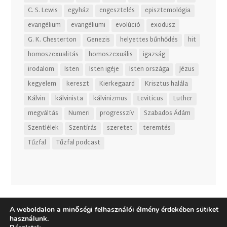
C. S. Lewis
egyház
engesztelés
episztemológia
evangélium
evangéliumi
evolúció
exodusz
G. K. Chesterton
Genezis
helyettes bűnhődés
hit
homoszexualitás
homoszexuális
igazság
irodalom
Isten
Isten igéje
Isten országa
Jézus
kegyelem
kereszt
Kierkegaard
Krisztus halála
Kálvin
kálvinista
kálvinizmus
Leviticus
Luther
megváltás
Numeri
progresszív
Szabados Ádám
Szentlélek
Szentírás
szeretet
teremtés
Tűzfal
Tűzfal podcast
A weboldalon a minőségi felhasználói élmény érdekében sütiket
használunk.