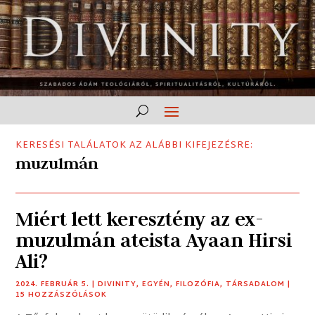
KERESÉSI TALÁLATOK AZ ALÁBBI KIFEJEZÉSRE:
muzulmán
Miért lett keresztény az ex-
muzulmán ateista Ayaan Hirsi
Ali?
2024. FEBRUÁR 5.
|
DIVINITY
,
EGYÉN
,
FILOZÓFIA
,
TÁRSADALOM
|
15 HOZZÁSZÓLÁSOK