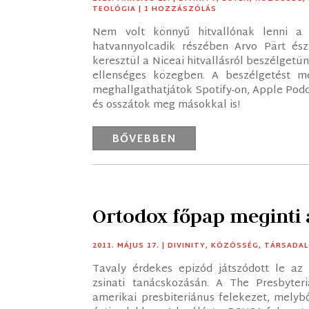
TEOLÓGIA
| 1 HOZZÁSZÓLÁS
Nem volt könnyű hitvallónak lenni a
hatvannyolcadik részében Arvo Pärt é
keresztül a Niceai hitvallásról beszélgetü
ellenséges közegben. A beszélgetést m
meghallgathatjátok Spotify-on, Apple Podca
és osszátok meg másokkal is!
BŐVEBBEN
Ortodox főpap meginti a
2011. MÁJUS 17.
|
DIVINITY
,
KÖZÖSSÉG
,
TÁRSADA
Tavaly érdekes epizód játszódott le az 
zsinati tanácskozásán. A The Presbyte
amerikai presbiteriánus felekezet, melyb