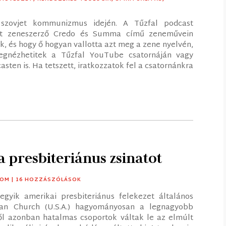
 szovjet kommunizmus idején. A Tűzfal podcast
szt zeneszerző Credo és Summa című zeneművein
nk, és hogy ő hogyan vallotta azt meg a zene nyelvén,
egnézhetitek a Tűzfal YouTube csatornáján vagy
sten is. Ha tetszett, iratkozzatok fel a csatornánkra
 presbiteriánus zsinatot
LOM
| 16 HOZZÁSZÓLÁSOK
egyik amerikai presbiteriánus felekezet általános
rian Church (U.S.A.) hagyományosan a legnagyobb
ől azonban hatalmas csoportok váltak le az elmúlt