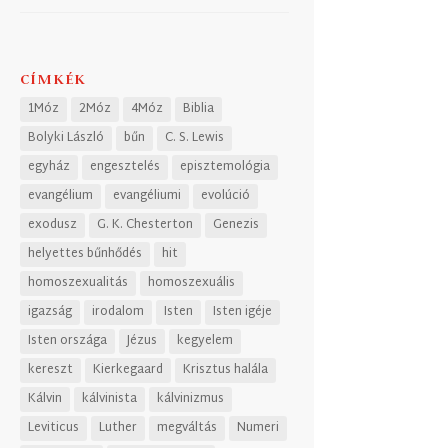
CÍMKÉK
1Móz
2Móz
4Móz
Biblia
Bolyki László
bűn
C. S. Lewis
egyház
engesztelés
episztemológia
evangélium
evangéliumi
evolúció
exodusz
G. K. Chesterton
Genezis
helyettes bűnhődés
hit
homoszexualitás
homoszexuális
igazság
irodalom
Isten
Isten igéje
Isten országa
Jézus
kegyelem
kereszt
Kierkegaard
Krisztus halála
Kálvin
kálvinista
kálvinizmus
Leviticus
Luther
megváltás
Numeri