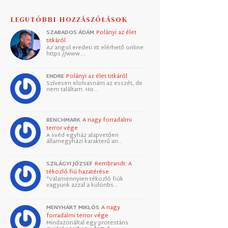
LEGUTÓBBI HOZZÁSZÓLÁSOK
SZABADOS ÁDÁM
Polányi az élet
titkáról
Az angol eredeti itt elérhető online:
https://www.…
ENDRE
Polányi az élet titkáról
Szívesen elolvasnám az esszét, de
nem találtam. Ho…
BENCHMARK
A nagy forradalmi
terror vége
A svéd egyház alapvetően
államegyházi karakterű an…
SZILÁGYI JÓZSEF
Rembrandt: A
tékozló fiú hazatérése
"Valamennyien tékozló fiúk
vagyunk azzal a különbs…
MENYHÁRT MIKLÓS
A nagy
forradalmi terror vége
Mindazonáltal egy protestáns