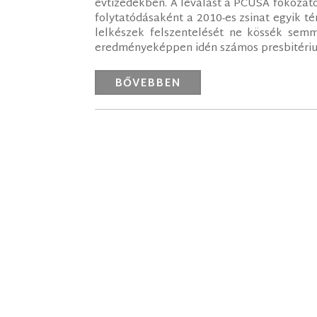
évtizedekben. A leválást a PCUSA fokozatos
folytatódásaként a 2010-es zsinat egyik té
lelkészek felszentelését ne kössék semmi
eredményeképpen idén számos presbitériu
BŐVEBBEN