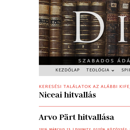
KEZDŐLAP
TEOLÓGIA
SPI
KERESÉSI TALÁLATOK AZ ALÁBBI KIFE
Niceai hitvallás
Arvo Pärt hitvallása
2026. MÁRCIUS 23.
|
DIVINITY
,
EGYÉN
,
KÖZÖSSÉG
,