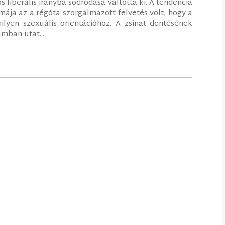
 liberális irányba sodródása váltotta ki. A tendencia
mája az a régóta szorgalmazott felvetés volt, hogy a
lyen szexuális orientációhoz. A zsinat döntésének
mban utat...