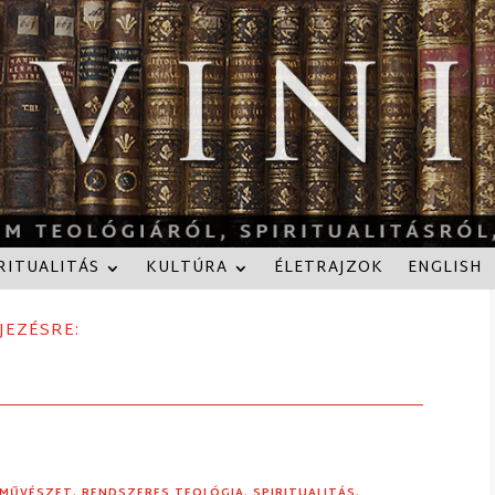
RITUALITÁS
KULTÚRA
ÉLETRAJZOK
ENGLISH
JEZÉSRE:
MŰVÉSZET
,
RENDSZERES TEOLÓGIA
,
SPIRITUALITÁS
,