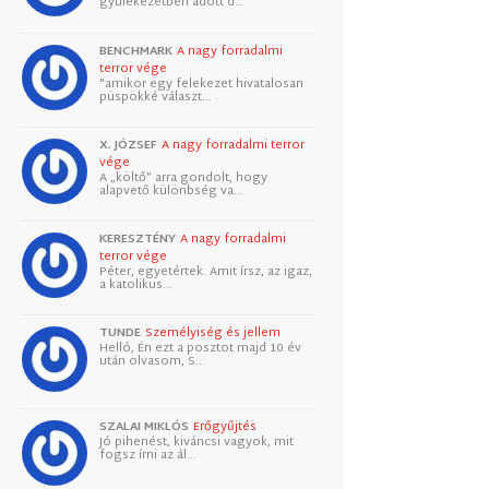
gyülekezetben adott d…
BENCHMARK
A nagy forradalmi
terror vége
"amikor egy felekezet hivatalosan
püspökké választ…
X. JÓZSEF
A nagy forradalmi terror
vége
A „költő” arra gondolt, hogy
alapvető különbség va…
KERESZTÉNY
A nagy forradalmi
terror vége
Péter, egyetértek. Amit írsz, az igaz,
a katolikus…
TUNDE
Személyiség és jellem
Helló, Én ezt a posztot majd 10 év
után olvasom, S…
SZALAI MIKLÓS
Erőgyűjtés
Jó pihenést, kiváncsi vagyok, mit
fogsz írni az ál…