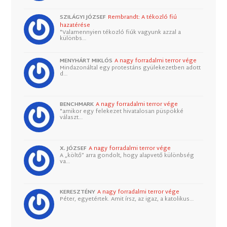
SZILÁGYI JÓZSEF
Rembrandt: A tékozló fiú
hazatérése
"Valamennyien tékozló fiúk vagyunk azzal a
különbs…
MENYHÁRT MIKLÓS
A nagy forradalmi terror vége
Mindazonáltal egy protestáns gyülekezetben adott
d…
BENCHMARK
A nagy forradalmi terror vége
"amikor egy felekezet hivatalosan püspökké
választ…
X. JÓZSEF
A nagy forradalmi terror vége
A „költő” arra gondolt, hogy alapvető különbség
va…
KERESZTÉNY
A nagy forradalmi terror vége
Péter, egyetértek. Amit írsz, az igaz, a katolikus…