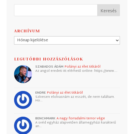
ARCHÍVUM
Archívum
LEGUTÓBBI HOZZÁSZÓLÁSOK
SZABADOS ÁDÁM
Polányi az élet titkáról
Az angol eredeti itt elérhető online: https://www.…
ENDRE
Polányi az élet titkáról
Szívesen elolvasnám az esszét, de nem találtam.
Ho…
BENCHMARK
A nagy forradalmi terror vége
A svéd egyház alapvetően államegyházi karakterű
an…