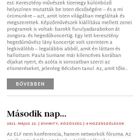
est. Keresztény művészek tizenegy különböző
helyszínen mutatták be Isten dicsőségére – és a mi
örömünkre – azt, amit Isten világában megláttak és
megszerettek. Képzőművészek kiállítása mellett zenei
programok is voltak: barokk furulyadarabokon át
zongora- és hegedűkoncertig. Egy lett keresztény
hegedűművész lány koncertje volt szerintem a
legkiválóbb – legalábbis abból, amit én láttam és
hallottam. Paula Sumane már kilencéves korában
díjakat nyert, és azóta is sorozatban szerzi az
elismeréseket, jelenleg Bécsben tanul. Az, amit tőle...
BŐVEBBEN
Második nap…
2011. MÁJUS 22.
|
DIVINITY
,
KÖZÖSSÉG
| 4 HOZZÁSZÓLÁSOK
Az ELF nem konferencia, hanem networkök fóruma. Az