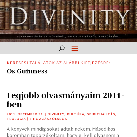
KERESÉSI TALÁLATOK AZ ALÁBBI KIFEJEZÉSRE:
Os Guinness
Legjobb olvasmányaim 2011-
ben
2011. DECEMBER 31.
|
DIVINITY
,
KULTÚRA
,
SPIRITUALITÁS
,
TEOLÓGIA
| 3 HOZZÁSZÓLÁSOK
A könyvek mindig sokat adtak nekem. Másodikos
koromban toporzékoltam, hogy el kell olvasnom a