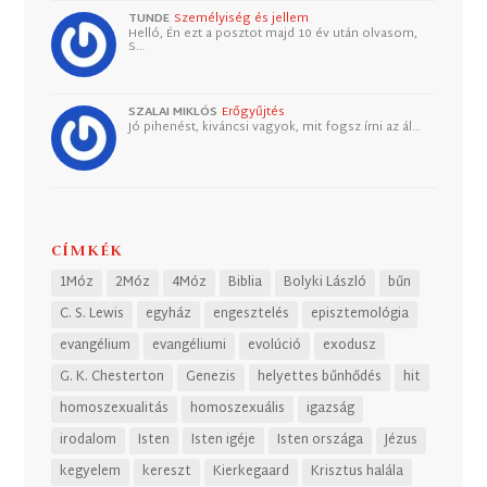
TUNDE
Személyiség és jellem
Helló, Én ezt a posztot majd 10 év után olvasom,
S…
SZALAI MIKLÓS
Erőgyűjtés
Jó pihenést, kiváncsi vagyok, mit fogsz írni az ál…
CÍMKÉK
1Móz
2Móz
4Móz
Biblia
Bolyki László
bűn
C. S. Lewis
egyház
engesztelés
episztemológia
evangélium
evangéliumi
evolúció
exodusz
G. K. Chesterton
Genezis
helyettes bűnhődés
hit
homoszexualitás
homoszexuális
igazság
irodalom
Isten
Isten igéje
Isten országa
Jézus
kegyelem
kereszt
Kierkegaard
Krisztus halála