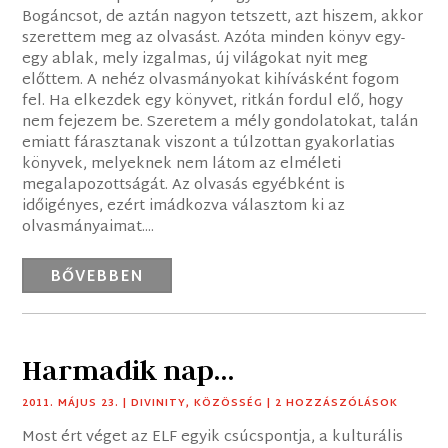
Bogáncsot, de aztán nagyon tetszett, azt hiszem, akkor
szerettem meg az olvasást. Azóta minden könyv egy-
egy ablak, mely izgalmas, új világokat nyit meg
előttem. A nehéz olvasmányokat kihívásként fogom
fel. Ha elkezdek egy könyvet, ritkán fordul elő, hogy
nem fejezem be. Szeretem a mély gondolatokat, talán
emiatt fárasztanak viszont a túlzottan gyakorlatias
könyvek, melyeknek nem látom az elméleti
megalapozottságát. Az olvasás egyébként is
időigényes, ezért imádkozva választom ki az
olvasmányaimat....
BŐVEBBEN
Harmadik nap…
2011. MÁJUS 23.
|
DIVINITY
,
KÖZÖSSÉG
| 2 HOZZÁSZÓLÁSOK
Most ért véget az ELF egyik csúcspontja, a kulturális