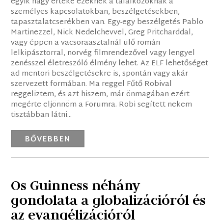
egyik nagy értéke ezeknek a találkozóknak a
személyes kapcsolatokban, beszélgetésekben,
tapasztalatcserékben van. Egy-egy beszélgetés Pablo
Martinezzel, Nick Nedelchevvel, Greg Pritcharddal,
vagy éppen a vacsoraasztalnál ülő román
lelkipásztorral, norvég filmrendezővel vagy lengyel
zenésszel életreszóló élmény lehet. Az ELF lehetőséget
ad mentori beszélgetésekre is, spontán vagy akár
szervezett formában. Ma reggel Fűtő Robival
reggeliztem, és azt hiszem, már önmagában ezért
megérte eljönnöm a Forumra. Robi segített nekem
tisztábban látni...
BŐVEBBEN
Os Guinness néhány
gondolata a globalizációról és
az evangélizációról