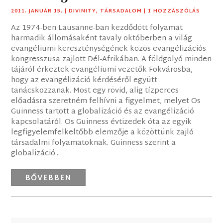
2011. JANUÁR 15.
|
DIVINITY
,
TÁRSADALOM
| 1 HOZZÁSZÓLÁS
Az 1974-ben Lausanne-ban kezdődött folyamat
harmadik állomásaként tavaly októberben a világ
evangéliumi kereszténységének közös evangélizációs
kongresszusa zajlott Dél-Afrikában. A földgolyó minden
tájáról érkeztek evangéliumi vezetők Fokvárosba,
hogy az evangélizáció kérdéséről együtt
tanácskozzanak. Most egy rövid, alig tízperces
előadásra szeretném felhívni a figyelmet, melyet Os
Guinness tartott a globalizáció és az evangélizáció
kapcsolatáról. Os Guinness évtizedek óta az egyik
legfigyelemfelkeltőbb elemzője a közöttünk zajló
társadalmi folyamatoknak. Guinness szerint a
globalizáció...
BŐVEBBEN