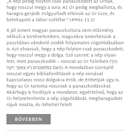
„A nép pedig folyton csak panaszkodott az Úrnak,
hogy rosszul megy a sora. Az Úr pedig meghallotta, és
haragra gerjedt. Fölgyulladt ellenük az Úr tüze, és
belekapott a tábor szélébe.” (4Móz 11,1)
A jól ismert magyar panaszkultúra nem előzmény
nélküli a történelemben, magunkra ismerhetünk a
pusztában vándorló zsidók folyamatos zúgolódásában
is. Azt olvassuk, hogy a nép folyton csak panaszkodott,
hogy rosszul megy a dolga. Szó szerint: a nép olyan
lett, mint panaszkodók – rosszat az Úr füleiben (‎וַיְהִ֤י
הָעָם כְּמִתְאֹ֣נְנִ֔ים רַ֖ע בְּאָזְנֵ֣י יְהוָ֑ה). A mondatban szereplő
rosszat egyes bibliafordítások a nép sorsával
kapcsolatos rossz dolgokra értik, de érthetjük úgy is,
hogy az Úr tartotta rossznak a panaszkodásukat.
Akárhogy is fordítjuk a mondatot, egyértelmű, hogy az
Úr helytelenítette a nép zúgolódását, megharagudott
rájuk miatta, és ítélettel felelt.
BŐVEBBEN