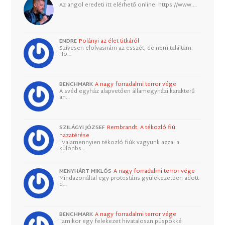
Az angol eredeti itt elérhető online: https://www.…
ENDRE
Polányi az élet titkáról
Szívesen elolvasnám az esszét, de nem találtam.
Ho…
BENCHMARK
A nagy forradalmi terror vége
A svéd egyház alapvetően államegyházi karakterű
an…
SZILÁGYI JÓZSEF
Rembrandt: A tékozló fiú
hazatérése
"Valamennyien tékozló fiúk vagyunk azzal a
különbs…
MENYHÁRT MIKLÓS
A nagy forradalmi terror vége
Mindazonáltal egy protestáns gyülekezetben adott
d…
BENCHMARK
A nagy forradalmi terror vége
"amikor egy felekezet hivatalosan püspökké