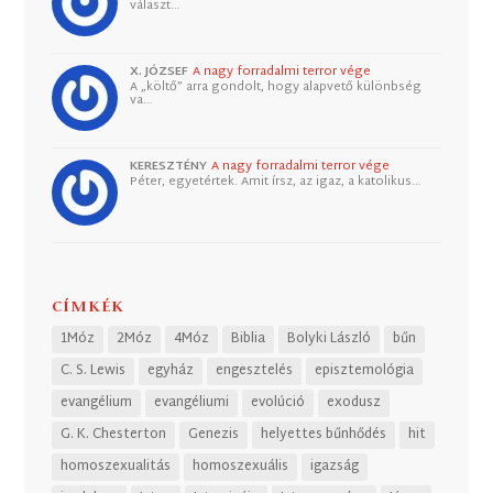
választ…
X. JÓZSEF
A nagy forradalmi terror vége
A „költő” arra gondolt, hogy alapvető különbség
va…
KERESZTÉNY
A nagy forradalmi terror vége
Péter, egyetértek. Amit írsz, az igaz, a katolikus…
CÍMKÉK
1Móz
2Móz
4Móz
Biblia
Bolyki László
bűn
C. S. Lewis
egyház
engesztelés
episztemológia
evangélium
evangéliumi
evolúció
exodusz
G. K. Chesterton
Genezis
helyettes bűnhődés
hit
homoszexualitás
homoszexuális
igazság