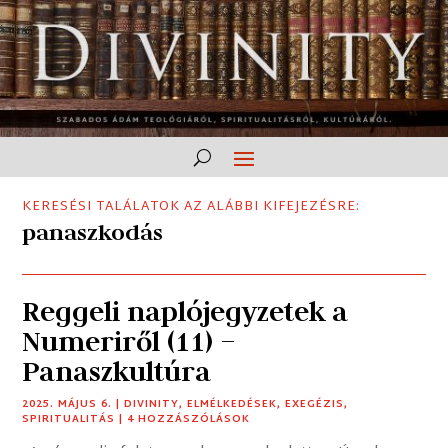
KERESÉSI TALÁLATOK AZ ALÁBBI KIFEJEZÉSRE:
panaszkodás
Reggeli naplójegyzetek a
Numeriről (11) –
Panaszkultúra
2025. MÁJUS 6.
|
DIVINITY
,
ELMÉLKEDÉSEK
,
EXEGÉZIS
,
SPIRITUALITÁS
| 4 HOZZÁSZÓLÁSOK