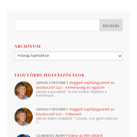
ARCHÍVUM
Archívum
LEGUTÓBBI HOZZÁSZÓLÁSOK
GERGELY ERZSÉBET
Reggeli naplójegyzetek az
Exoduszról (22) – Keménység és irgalom
Idézet a posztból: "A mai ember fejében a
keménysé…
GERGELY ERZSÉBET
Reggeli naplójegyzetek az
Exoduszról (21) – Felkavaró
Idézet Ádám imájából: "„Urunk, a te igéd sokszor
f…
SZABADOS ÁDÁM
Polányi az élet titkáról